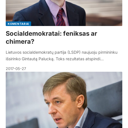
KOMENTARAI
Socialdemokratai: feniksas ar
chimera?
Lietuvos socialdemokratų partija (LSDP) naujuoju pirmininku
išsirinko Gintautą Palucką. Toks rezultatas atspindi…
2017-05-27