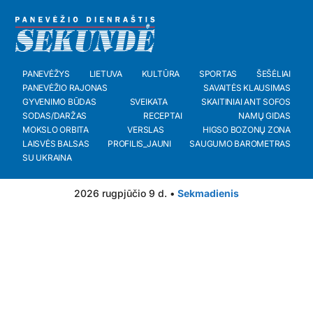
PANEVĖŽYS
LIETUVA
KULTŪRA
SPORTAS
ŠEŠĖLIAI
PANEVĖŽIO RAJONAS
SAVAITĖS KLAUSIMAS
GYVENIMO BŪDAS
SVEIKATA
SKAITINIAI ANT SOFOS
SODAS/DARŽAS
RECEPTAI
NAMŲ GIDAS
MOKSLO ORBITA
VERSLAS
HIGSO BOZONŲ ZONA
LAISVĖS BALSAS
PROFILIS_JAUNI
SAUGUMO BAROMETRAS
SU UKRAINA
2026 rugpjūčio 9 d. •
Sekmadienis