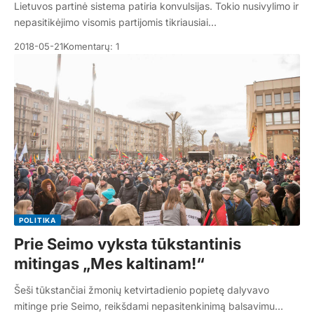
Lietuvos partinė sistema patiria konvulsijas. Tokio nusivylimo ir
nepasitikėjimo visomis partijomis tikriausiai…
2018-05-21
Komentarų: 1
POLITIKA
Prie Seimo vyksta tūkstantinis
mitingas „Mes kaltinam!“
Šeši tūkstančiai žmonių ketvirtadienio popietę dalyvavo
mitinge prie Seimo, reikšdami nepasitenkinimą balsavimu…