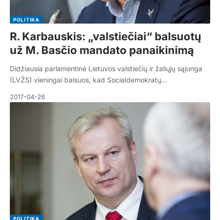
POLITIKA
R. Karbauskis: „valstiečiai“ balsuotų
už M. Basčio mandato panaikinimą
Didžiausia parlamentinė Lietuvos valstiečių ir žaliųjų sąjunga
(LVŽS) vieningai balsuos, kad Socialdemokratų…
2017-04-26
POLITIKA