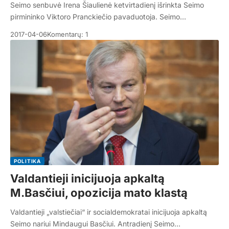
Seimo senbuvė Irena Šiaulienė ketvirtadienį išrinkta Seimo
pirmininko Viktoro Pranckiečio pavaduotoja. Seimo…
2017-04-06
Komentarų: 1
POLITIKA
Valdantieji inicijuoja apkaltą
M.Basčiui, opozicija mato klastą
Valdantieji „valstiečiai“ ir socialdemokratai inicijuoja apkaltą
Seimo nariui Mindaugui Basčiui. Antradienį Seimo…