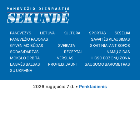
PANEVĖŽYS
LIETUVA
KULTŪRA
SPORTAS
ŠEŠĖLIAI
PANEVĖŽIO RAJONAS
SAVAITĖS KLAUSIMAS
GYVENIMO BŪDAS
SVEIKATA
SKAITINIAI ANT SOFOS
SODAS/DARŽAS
RECEPTAI
NAMŲ GIDAS
MOKSLO ORBITA
VERSLAS
HIGSO BOZONŲ ZONA
LAISVĖS BALSAS
PROFILIS_JAUNI
SAUGUMO BAROMETRAS
SU UKRAINA
2026 rugpjūčio 7 d. •
Penktadienis