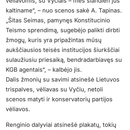
vėliavomis, su Vyčiais – mes šiandien jus
kaltiname“, – nuo scenos sakė A. Tapinas.
„Šitas Seimas, pamynęs Konstitucinio
Teismo sprendimą, sugebėjo palikti dirbti
žmogų, kuris yra pripažintas mūsų
aukščiausios teisės institucijos šiurkščiai
sulaužiusiu priesaiką, bendradarbiavęs su
KGB agentais“, – kalbėjo jis.
Dalis žmonių su savimi atsinešė Lietuvos
trispalves, vėliavas su Vyčiu, netoli
scenos matyti ir konservatorių partijos
vėliavos.
Renginio dalyviai atsinešė plakatų, tokių