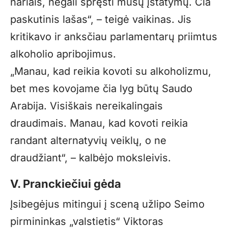
nariais, negali spręsti mūsų įstatymų. Čia
paskutinis lašas“, – teigė vaikinas. Jis
kritikavo ir anksčiau parlamentarų priimtus
alkoholio apribojimus.
„Manau, kad reikia kovoti su alkoholizmu,
bet mes kovojame čia lyg būtų Saudo
Arabija. Visiškais nereikalingais
draudimais. Manau, kad kovoti reikia
randant alternatyvių veiklų, o ne
draudžiant“, – kalbėjo moksleivis.
V. Pranckiečiui gėda
Įsibegėjus mitingui į sceną užlipo Seimo
pirmininkas „valstietis“ Viktoras