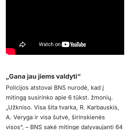
„Gana jau jiems valdyti“
Policijos atstovai BNS nurodė, kad į
mitingą susirinko apie 6 tūkst. žmonių.
„Užkniso. Visa šita tvarka, R. Karbauskis,
A. Veryga ir visa šutvė, širinskienės
visos“, – BNS sakė mitinge dalyvaujanti 64