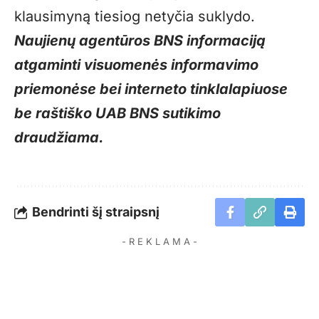
klausimyną tiesiog netyčia suklydo.
Naujienų agentūros BNS informaciją
atgaminti visuomenės informavimo
priemonėse bei interneto tinklalapiuose
be raštiško UAB BNS sutikimo
draudžiama.
Bendrinti šį straipsnį
- R E K L A M A -