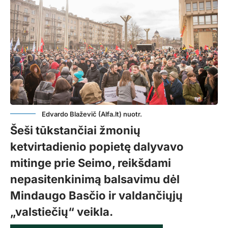
Edvardo Blaževič (Alfa.lt) nuotr.
Šeši tūkstančiai žmonių
ketvirtadienio popietę dalyvavo
mitinge prie Seimo, reikšdami
nepasitenkinimą balsavimu dėl
Mindaugo Basčio ir valdančiųjų
„valstiečių“ veikla.