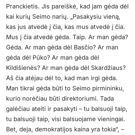
Pranckietis. Jis pareiškė, kad jam gėda dėl
kai kurių Seimo narių. „Pasakysiu vieną,
kas jus atvedė į čia, kas mus atvedė į čia.
Mus į čia atvedė gėda. Taip. Ar man gėda?
Gėda. Ar man gėda dėl Basčio? Ar man
gėda dėl Pūko? Ar man gėda dėl
Kildišienės? Ar man gėda dėl Skardžiaus?
Aš čia atėjau dėl to, kad man irgi gėda.
Man tikrai gėda būti to Seimo pirmininku,
kurio norėčiau būti direktoriumi. Tada
galėčiau ateiti ir pasakyti – tu balsuoji taip,
tu balsuoji taip, visi balsuojame vieningai.
Bet, deja, demokratijos kaina yra tokia“, –