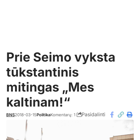
Prie Seimo vyksta
tūkstantinis
mitingas „Mes
kaltinam!“
Pasidalinti
BNS
2018-03-15
Politika
Komentarų: 1