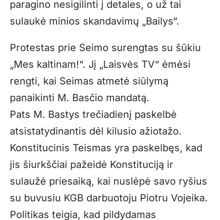
paragino nesigilinti į detales, o už tai
sulaukė minios skandavimų „Bailys“.
Protestas prie Seimo surengtas su šūkiu
„Mes kaltinam!“. Jį „Laisvės TV“ ėmėsi
rengti, kai Seimas atmetė siūlymą
panaikinti M. Basčio mandatą.
Pats M. Bastys trečiadienį paskelbė
atsistatydinantis dėl kilusio ažiotažo.
Konstitucinis Teismas yra paskelbęs, kad
jis šiurkščiai pažeidė Konstituciją ir
sulaužė priesaiką, kai nuslėpė savo ryšius
su buvusiu KGB darbuotoju Piotru Vojeika.
Politikas teigia, kad pildydamas