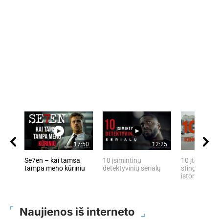
17:50
12:25
Se7en – kai tamsa
10 įsimintinų
10 įtemptų, 
tampa meno kūriniu
detektyvinių serialų
stingdančių 
istorijų
Naujienos iš interneto