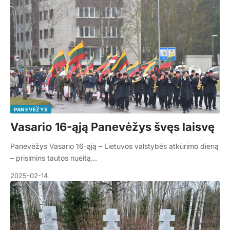
PANEVĖŽYS
Vasario 16-ąją Panevėžys švęs laisvę
Panevėžys Vasario 16-ąją – Lietuvos valstybės atkūrimo dieną
– prisimins tautos nueitą…
2025-02-14