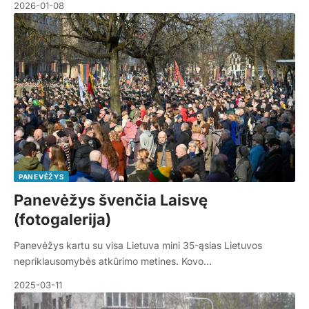
2026-01-08
PANEVĖŽYS
Panevėžys švenčia Laisvę
(fotogalerija)
Panevėžys kartu su visa Lietuva mini 35-ąsias Lietuvos
nepriklausomybės atkūrimo metines. Kovo…
2025-03-11