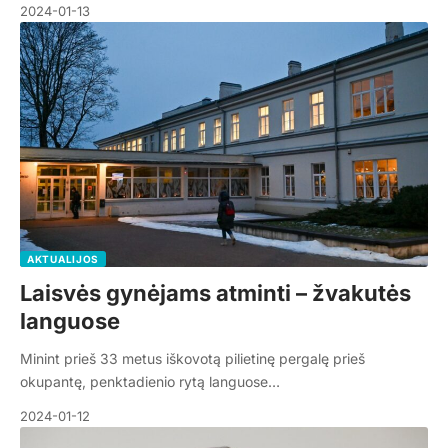
2024-01-13
AKTUALIJOS
Laisvės gynėjams atminti – žvakutės
languose
Minint prieš 33 metus iškovotą pilietinę pergalę prieš
okupantę, penktadienio rytą languose…
2024-01-12