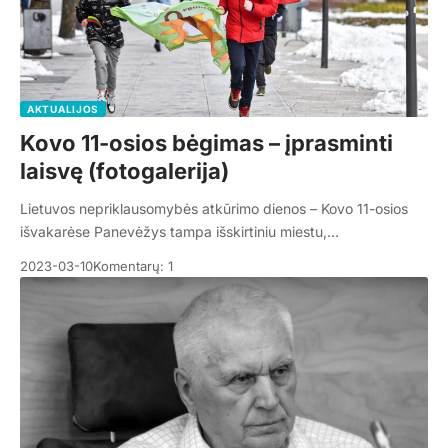
AKTUALIJOS
Kovo 11-osios bėgimas – įprasminti
laisvę (fotogalerija)
Lietuvos nepriklausomybės atkūrimo dienos – Kovo 11-osios
išvakarėse Panevėžys tampa išskirtiniu miestu,…
2023-03-10
Komentarų: 1