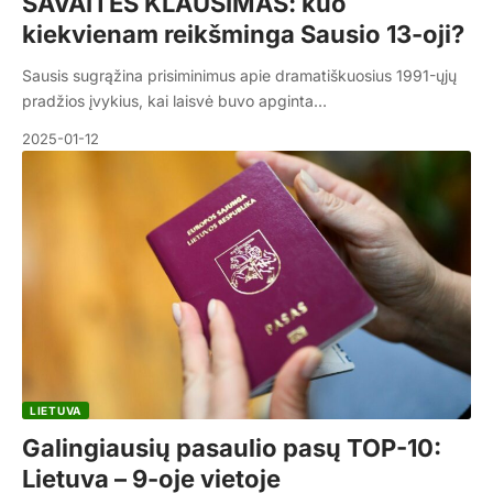
SAVAITĖS KLAUSIMAS: kuo
kiekvienam reikšminga Sausio 13-oji?
Sausis sugrąžina prisiminimus apie dramatiškuosius 1991-ųjų
pradžios įvykius, kai laisvė buvo apginta…
2025-01-12
LIETUVA
Galingiausių pasaulio pasų TOP-10:
Lietuva – 9-oje vietoje