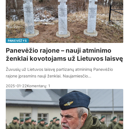
PANEVĖŽYS
Panevėžio rajone – nauji atminimo
ženklai kovotojams už Lietuvos laisvę
Žuvusių už Lietuvos laisvę partizanų atminimą Panevėžio
rajone įprasmins nauji ženklai. Naujamiesčio…
2025-01-22
Komentarų: 1