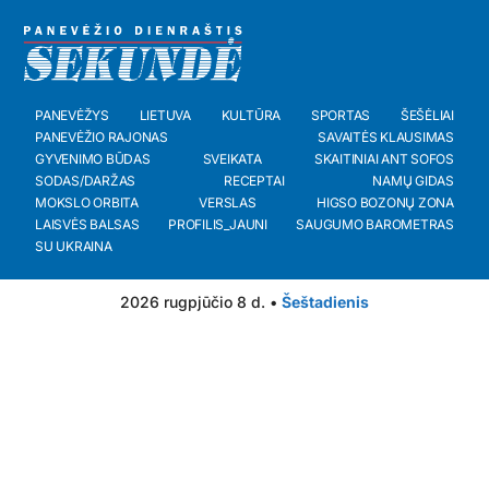
PANEVĖŽYS
LIETUVA
KULTŪRA
SPORTAS
ŠEŠĖLIAI
PANEVĖŽIO RAJONAS
SAVAITĖS KLAUSIMAS
GYVENIMO BŪDAS
SVEIKATA
SKAITINIAI ANT SOFOS
SODAS/DARŽAS
RECEPTAI
NAMŲ GIDAS
MOKSLO ORBITA
VERSLAS
HIGSO BOZONŲ ZONA
LAISVĖS BALSAS
PROFILIS_JAUNI
SAUGUMO BAROMETRAS
SU UKRAINA
2026 rugpjūčio 8 d. •
Šeštadienis