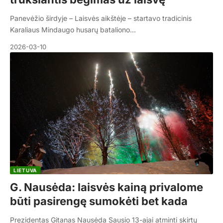
Panevėžio širdyje – Laisvės aikštėje – startavo tradicinis
Karaliaus Mindaugo husarų bataliono…
2026-03-10
LIETUVA
G. Nausėda: laisvės kainą privalome
būti pasirengę sumokėti bet kada
Prezidentas Gitanas Nausėda Sausio 13-ajai atminti skirtų