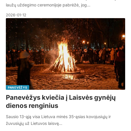
laužų uždegimo ceremonijoje pabrėžė, jog…
2026-01-12
PANEVĖŽYS
Panevėžys kviečia į Laisvės gynėjų
dienos renginius
Sausio 13-ąją visa Lietuva minės 35-ąsias kovojusiųjų ir
žuvusiųjų už Lietuvos laisvę…