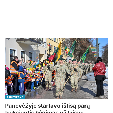
PANEVĖŽYS
Panevėžyje startavo ištisą parą
truksiantis bėgimas už laisvę