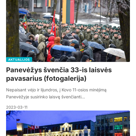
AKTUALIJOS
Panevėžys švenčia 33-is laisvės
pavasarius (fotogalerija)
Nepaisant vėjo ir lijundros, į Kovo 11-osios minėjimą
Panevėžyje susirinko laisvę švenčianti…
2023-03-11