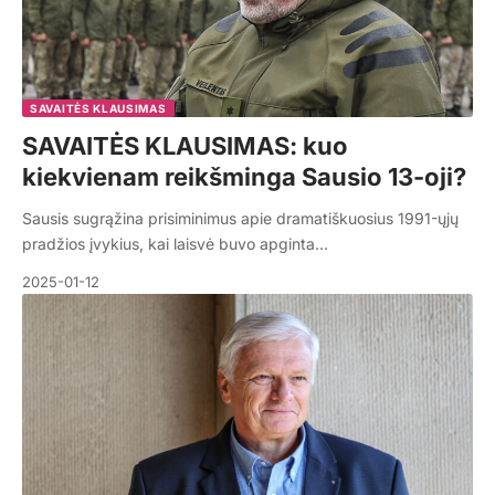
SAVAITĖS KLAUSIMAS
SAVAITĖS KLAUSIMAS: kuo
kiekvienam reikšminga Sausio 13-oji?
Sausis sugrąžina prisiminimus apie dramatiškuosius 1991-ųjų
pradžios įvykius, kai laisvė buvo apginta…
2025-01-12