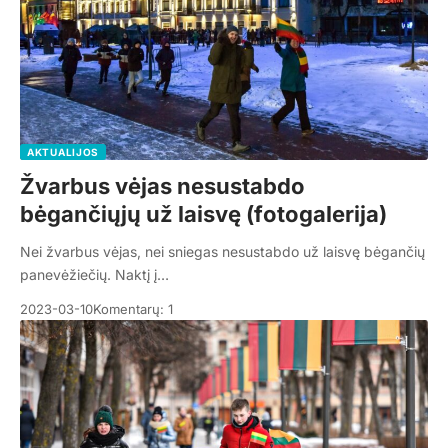
AKTUALIJOS
Žvarbus vėjas nesustabdo
bėgančiųjų už laisvę (fotogalerija)
Nei žvarbus vėjas, nei sniegas nesustabdo už laisvę bėgančių
panevėžiečių. Naktį į…
2023-03-10
Komentarų: 1