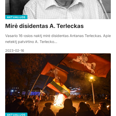
AKTUALIJOS
Mirė disidentas A. Terleckas
Vasario 16-osios naktį mirė disidentas Antanas Terleckas. Apie
netektį patvirtino A. Terlecko…
2023-02-16
AKTUALIJOS