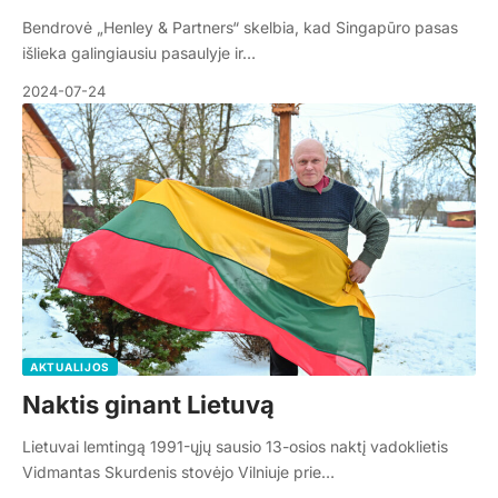
Bendrovė „Henley & Partners“ skelbia, kad Singapūro pasas
išlieka galingiausiu pasaulyje ir…
2024-07-24
AKTUALIJOS
Naktis ginant Lietuvą
Lietuvai lemtingą 1991-ųjų sausio 13-osios naktį vadoklietis
Vidmantas Skurdenis stovėjo Vilniuje prie…