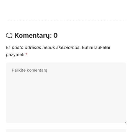
Komentarų: 0
El. pašto adresas nebus skelbiamas.
Būtini laukeliai
pažymėti
*