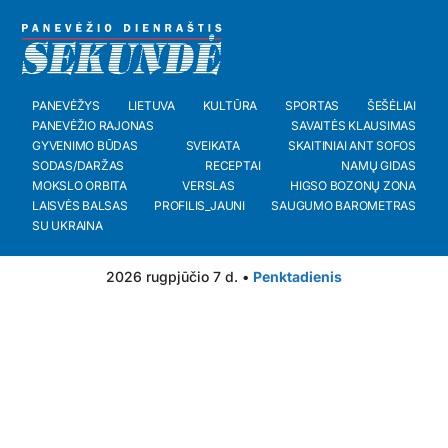
PANEVĖŽYS
LIETUVA
KULTŪRA
SPORTAS
ŠEŠĖLIAI
PANEVĖŽIO RAJONAS
SAVAITĖS KLAUSIMAS
GYVENIMO BŪDAS
SVEIKATA
SKAITINIAI ANT SOFOS
SODAS/DARŽAS
RECEPTAI
NAMŲ GIDAS
MOKSLO ORBITA
VERSLAS
HIGSO BOZONŲ ZONA
LAISVĖS BALSAS
PROFILIS_JAUNI
SAUGUMO BAROMETRAS
SU UKRAINA
2026 rugpjūčio 7 d. •
Penktadienis