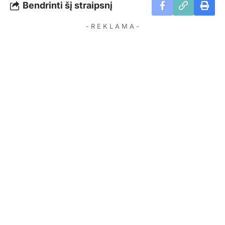
Bendrinti šį straipsnį
- R E K L A M A -