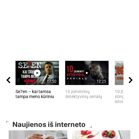
17:50
12:25
Se7en – kai tamsa
10 įsimintinų
10 įtemptų, 
tampa meno kūriniu
detektyvinių serialų
stingdančių 
istorijų
Naujienos iš interneto