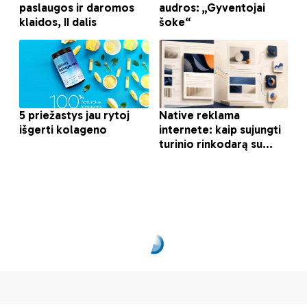
Pieštukais ir dažais –
apie psichikos
sveikatą