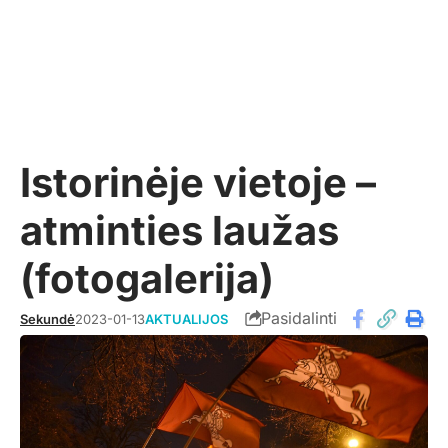
Istorinėje vietoje –
atminties laužas
(fotogalerija)
Pasidalinti
Sekundė
2023-01-13
AKTUALIJOS