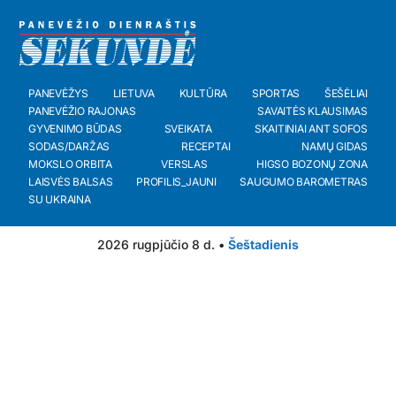
PANEVĖŽYS
LIETUVA
KULTŪRA
SPORTAS
ŠEŠĖLIAI
PANEVĖŽIO RAJONAS
SAVAITĖS KLAUSIMAS
GYVENIMO BŪDAS
SVEIKATA
SKAITINIAI ANT SOFOS
SODAS/DARŽAS
RECEPTAI
NAMŲ GIDAS
MOKSLO ORBITA
VERSLAS
HIGSO BOZONŲ ZONA
LAISVĖS BALSAS
PROFILIS_JAUNI
SAUGUMO BAROMETRAS
SU UKRAINA
2026 rugpjūčio 8 d. •
Šeštadienis