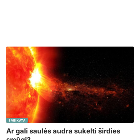
SVEIKATA
Ar gali saulės audra sukelti širdies
smūgį?