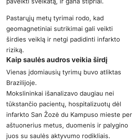
paveikti sveikatą, ir gana stipriai.
Pastarųjų metų
tyrimai
rodo, kad
geomagnetiniai sutrikimai gali veikti
širdies veiklą ir netgi padidinti infarkto
riziką.
Kaip saulės audros veikia širdį
Vienas įdomiausių tyrimų buvo atliktas
Brazilijoje.
Mokslininkai išanalizavo daugiau nei
tūkstančio pacientų, hospitalizuotų dėl
infarkto San Žozė du Kampuso mieste per
aštuonerius metus, duomenis ir palygino
juos su saulės aktyvumo rodikliais.