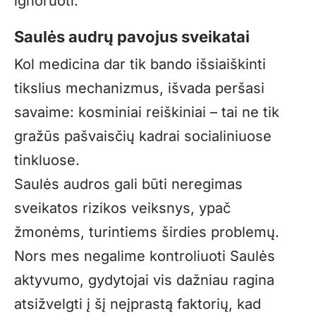
ignoruoti.
Saulės audrų pavojus sveikatai
Kol medicina dar tik bando išsiaiškinti
tikslius mechanizmus, išvada peršasi
savaime: kosminiai reiškiniai – tai ne tik
gražūs pašvaisčių kadrai socialiniuose
tinkluose.
Saulės audros gali būti neregimas
sveikatos rizikos veiksnys, ypač
žmonėms, turintiems širdies problemų.
Nors mes negalime kontroliuoti Saulės
aktyvumo, gydytojai vis dažniau ragina
atsižvelgti į šį neįprastą faktorių, kad