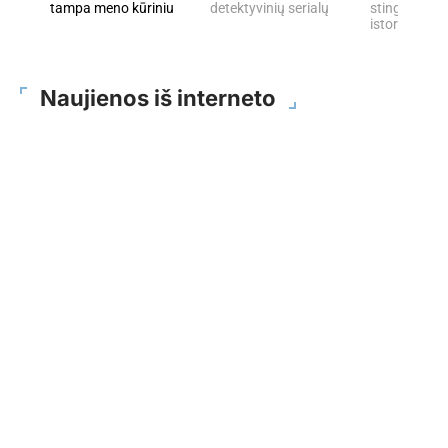
tampa meno kūriniu
detektyvinių serialų
stingdančių 
istorijų
Naujienos iš interneto