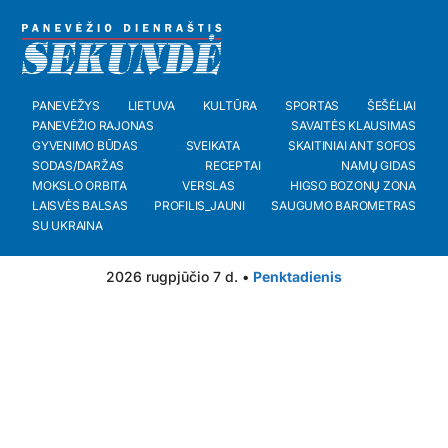
PANEVĖŽYS
LIETUVA
KULTŪRA
SPORTAS
ŠEŠĖLIAI
PANEVĖŽIO RAJONAS
SAVAITĖS KLAUSIMAS
GYVENIMO BŪDAS
SVEIKATA
SKAITINIAI ANT SOFOS
SODAS/DARŽAS
RECEPTAI
NAMŲ GIDAS
MOKSLO ORBITA
VERSLAS
HIGSO BOZONŲ ZONA
LAISVĖS BALSAS
PROFILIS_JAUNI
SAUGUMO BAROMETRAS
SU UKRAINA
2026 rugpjūčio 7 d. •
Penktadienis