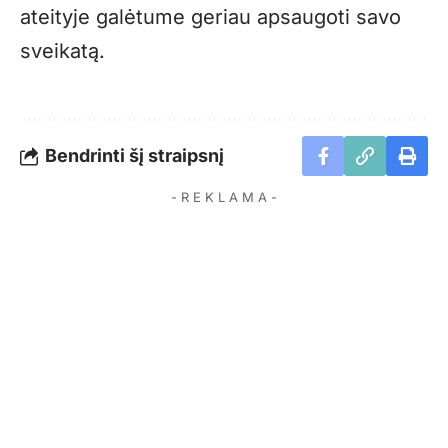
ateityje galėtume geriau apsaugoti savo
sveikatą.
Bendrinti šį straipsnį
- R E K L A M A -