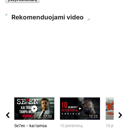
Rekomenduojami video
17:50
12:25
Se7en – kai tamsa
10 įsimintinų
10 įtemptų, 