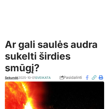
Ar gali saulės audra
sukelti širdies
smūgį?
Pasidalinti
Sekundė
2025-10-01
SVEIKATA