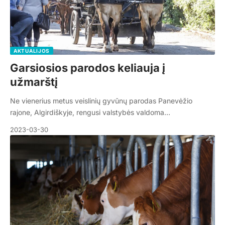
AKTUALIJOS
Garsiosios parodos keliauja į
užmarštį
Ne vienerius metus veislinių gyvūnų parodas Panevėžio
rajone, Algirdiškyje, rengusi valstybės valdoma…
2023-03-30