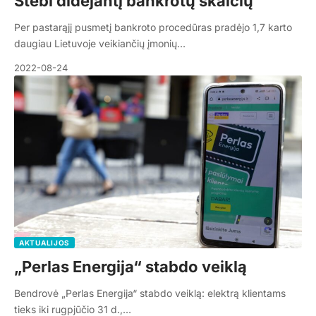
Stebi didėjantį bankrotų skaičių
Per pastarąjį pusmetį bankroto procedūras pradėjo 1,7 karto
daugiau Lietuvoje veikiančių įmonių…
2022-08-24
AKTUALIJOS
„Perlas Energija“ stabdo veiklą
Bendrovė „Perlas Energija“ stabdo veiklą: elektrą klientams
tieks iki rugpjūčio 31 d.,…