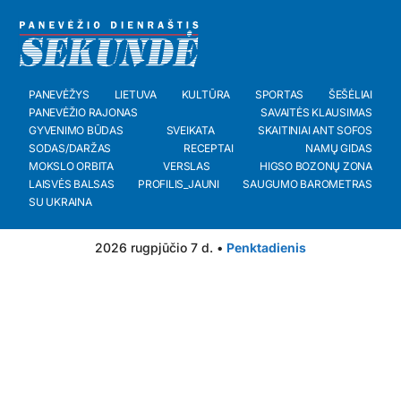
PANEVĖŽYS
LIETUVA
KULTŪRA
SPORTAS
ŠEŠĖLIAI
PANEVĖŽIO RAJONAS
SAVAITĖS KLAUSIMAS
GYVENIMO BŪDAS
SVEIKATA
SKAITINIAI ANT SOFOS
SODAS/DARŽAS
RECEPTAI
NAMŲ GIDAS
MOKSLO ORBITA
VERSLAS
HIGSO BOZONŲ ZONA
LAISVĖS BALSAS
PROFILIS_JAUNI
SAUGUMO BAROMETRAS
SU UKRAINA
2026 rugpjūčio 7 d. •
Penktadienis