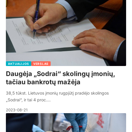
AKTUALIJOS
VERSLAS
Daugėja „Sodrai“ skolingų įmonių,
tačiau bankrotų mažėja
38,5 tūkst. Lietuvos įmonių rugpjūtį pradėjo skolingos
„Sodrai“, ir tai 4 proc.…
2023-08-21