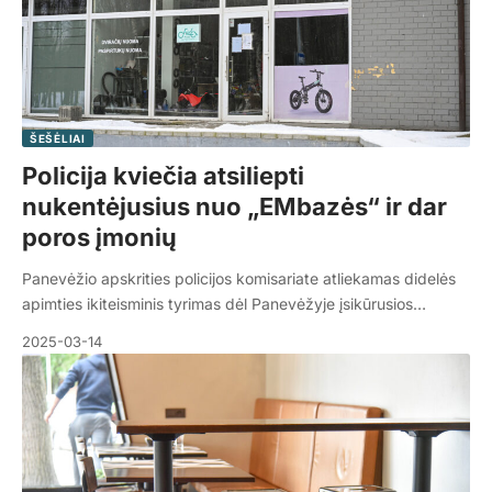
ŠEŠĖLIAI
Policija kviečia atsiliepti
nukentėjusius nuo „EMbazės“ ir dar
poros įmonių
Panevėžio apskrities policijos komisariate atliekamas didelės
apimties ikiteisminis tyrimas dėl Panevėžyje įsikūrusios…
2025-03-14