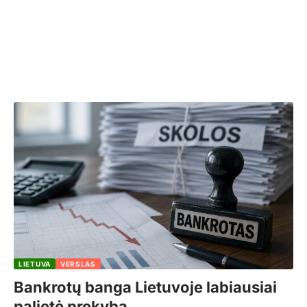
LIETUVA
VERSLAS
Bankrotų banga Lietuvoje labiausiai
palietė prekybą