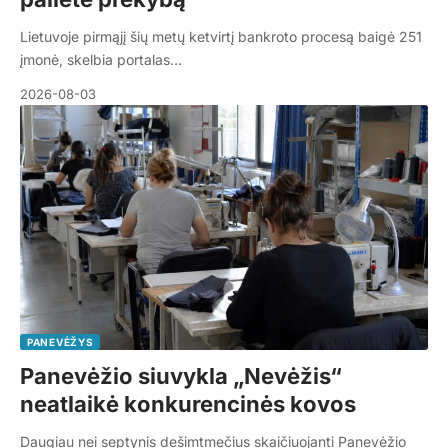
Lietuvoje pirmąjį šių metų ketvirtį bankroto procesą baigė 251
įmonė, skelbia portalas…
2026-08-03
PANEVĖŽYS
Panevėžio siuvykla „Nevėžis“
neatlaikė konkurencinės kovos
Daugiau nei septynis dešimtmečius skaičiuojanti Panevėžio