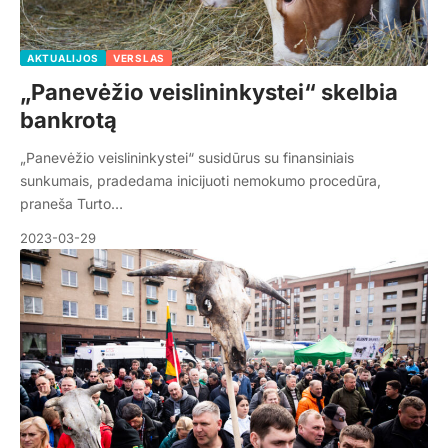
AKTUALIJOS
VERSLAS
„Panevėžio veislininkystei“ skelbia
bankrotą
„Panevėžio veislininkystei“ susidūrus su finansiniais
sunkumais, pradedama inicijuoti nemokumo procedūra,
praneša Turto…
2023-03-29