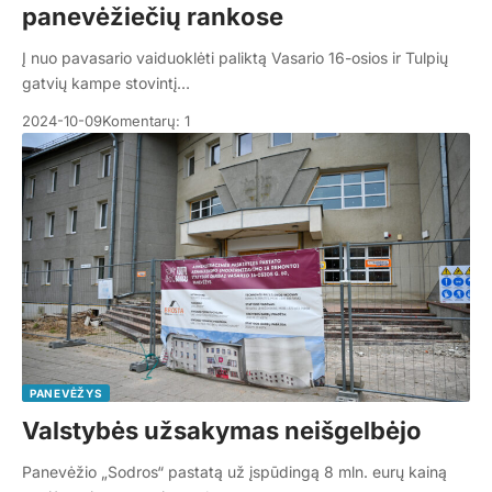
panevėžiečių rankose
Į nuo pavasario vaiduoklėti paliktą Vasario 16-osios ir Tulpių
gatvių kampe stovintį…
2024-10-09
Komentarų: 1
PANEVĖŽYS
Valstybės užsakymas neišgelbėjo
Panevėžio „Sodros“ pastatą už įspūdingą 8 mln. eurų kainą