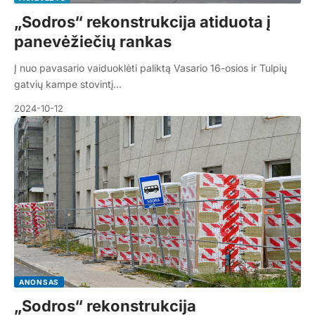
„Sodros“ rekonstrukcija atiduota į
panevėžiečių rankas
Į nuo pavasario vaiduoklėti paliktą Vasario 16-osios ir Tulpių
gatvių kampe stovintį…
2024-10-12
ANONSAS
„Sodros“ rekonstrukcija