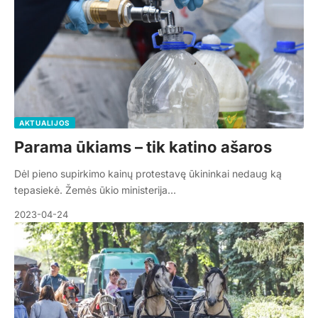
AKTUALIJOS
Parama ūkiams – tik katino ašaros
Dėl pieno supirkimo kainų protestavę ūkininkai nedaug ką
tepasiekė. Žemės ūkio ministerija…
2023-04-24