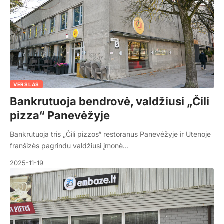
VERSLAS
Bankrutuoja bendrovė, valdžiusi „Čili
pizza“ Panevėžyje
Bankrutuoja tris „Čili pizzos“ restoranus Panevėžyje ir Utenoje
franšizės pagrindu valdžiusi įmonė…
2025-11-19