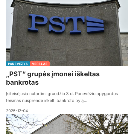
PANEVĖŽYS
VERSLAS
„PST“ grupės įmonei iškeltas
bankrotas
Įsiteisėjusia nutartimi gruodžio 3 d. Panevėžio apygardos
teismas nusprendė iškelti bankroto bylą…
2025-12-04