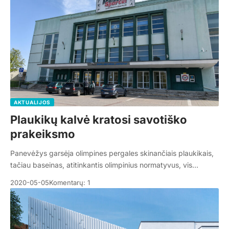
AKTUALIJOS
Plaukikų kalvė kratosi savotiško
prakeiksmo
Panevėžys garsėja olimpines pergales skinančiais plaukikais,
tačiau baseinas, atitinkantis olimpinius normatyvus, vis…
2020-05-05
Komentarų: 1