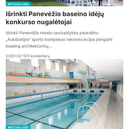
AKTUALIJOS
Išrinkti Panevėžio baseino idėjų
konkurso nugalėtojai
Išrinkti Panevėžio miesto savivaldybės paskelbto
„Aukštaitijos“ sporto komplekso rekonstrukcijos įrengiant
baseiną architektūrinių…
2020-02-12
11 komentarų
AKTUALIJOS