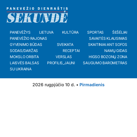
PANEVĖŽYS
LIETUVA
KULTŪRA
SPORTAS
ŠEŠĖLIAI
PANEVĖŽIO RAJONAS
SAVAITĖS KLAUSIMAS
GYVENIMO BŪDAS
SVEIKATA
SKAITINIAI ANT SOFOS
SODAS/DARŽAS
RECEPTAI
NAMŲ GIDAS
MOKSLO ORBITA
VERSLAS
HIGSO BOZONŲ ZONA
LAISVĖS BALSAS
PROFILIS_JAUNI
SAUGUMO BAROMETRAS
SU UKRAINA
2026 rugpjūčio 10 d. •
Pirmadienis