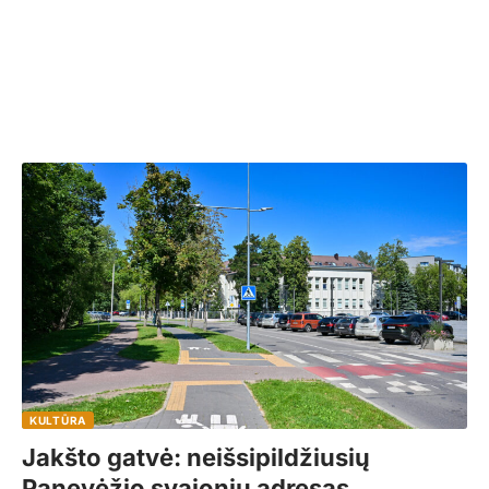
KULTŪRA
Jakšto gatvė: neišsipildžiusių
Panevėžio svajonių adresas