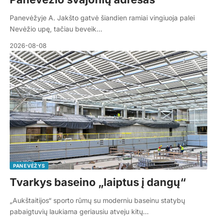
Panevėžyje A. Jakšto gatvė šiandien ramiai vingiuoja palei
Nevėžio upę, tačiau beveik…
2026-08-08
PANEVĖŽYS
Tvarkys baseino „laiptus į dangų“
„Aukštaitijos“ sporto rūmų su moderniu baseinu statybų
pabaigtuvių laukiama geriausiu atveju kitų…