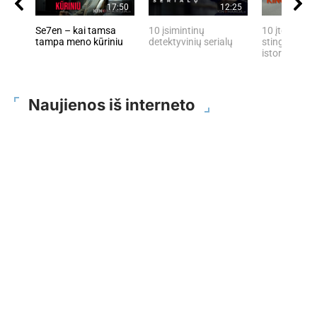
17:50
12:25
Se7en – kai tamsa
10 įsimintinų
10 įtemptų, 
tampa meno kūriniu
detektyvinių serialų
stingdančių 
istorijų
Naujienos iš interneto