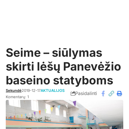
Seime – siūlymas
skirti lėšų Panevėžio
baseino statyboms
Sekundė
2019-12-17
AKTUALIJOS
Pasidalinti
Komentarų: 1