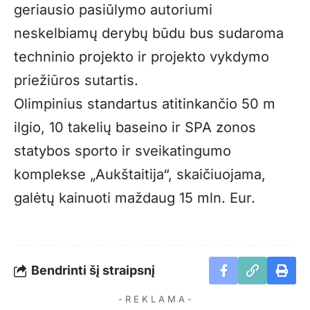
geriausio pasiūlymo autoriumi
neskelbiamų derybų būdu bus sudaroma
techninio projekto ir projekto vykdymo
priežiūros sutartis.
Olimpinius standartus atitinkančio 50 m
ilgio, 10 takelių baseino ir SPA zonos
statybos sporto ir sveikatingumo
komplekse „Aukštaitija“, skaičiuojama,
galėtų kainuoti maždaug 15 mln. Eur.
Bendrinti šį straipsnį
- R E K L A M A -