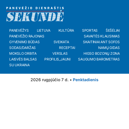
PANEVĖŽYS
LIETUVA
KULTŪRA
SPORTAS
ŠEŠĖLIAI
PANEVĖŽIO RAJONAS
SAVAITĖS KLAUSIMAS
GYVENIMO BŪDAS
SVEIKATA
SKAITINIAI ANT SOFOS
SODAS/DARŽAS
RECEPTAI
NAMŲ GIDAS
MOKSLO ORBITA
VERSLAS
HIGSO BOZONŲ ZONA
LAISVĖS BALSAS
PROFILIS_JAUNI
SAUGUMO BAROMETRAS
SU UKRAINA
2026 rugpjūčio 7 d. •
Penktadienis