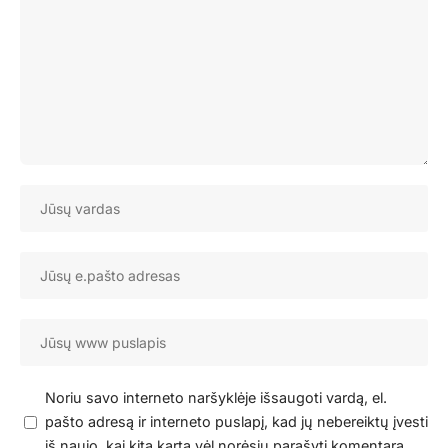
Noriu savo interneto naršyklėje išsaugoti vardą, el.
pašto adresą ir interneto puslapį, kad jų nebereiktų įvesti
iš naujo, kai kitą kartą vėl norėsiu parašyti komentarą.