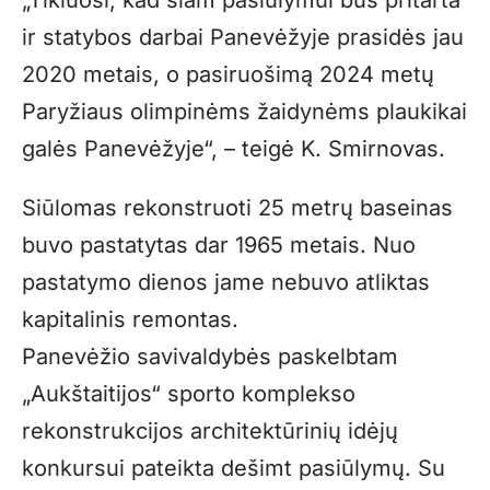
„Tikiuosi, kad šiam pasiūlymui bus pritarta
ir statybos darbai Panevėžyje prasidės jau
2020 metais, o pasiruošimą 2024 metų
Paryžiaus olimpinėms žaidynėms plaukikai
galės Panevėžyje“, – teigė K. Smirnovas.
Siūlomas rekonstruoti 25 metrų baseinas
buvo pastatytas dar 1965 metais. Nuo
pastatymo dienos jame nebuvo atliktas
kapitalinis remontas.
Panevėžio savivaldybės paskelbtam
„Aukštaitijos“ sporto komplekso
rekonstrukcijos architektūrinių idėjų
konkursui pateikta dešimt pasiūlymų. Su