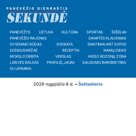
PANEVĖŽYS
LIETUVA
KULTŪRA
SPORTAS
ŠEŠĖLIAI
PANEVĖŽIO RAJONAS
SAVAITĖS KLAUSIMAS
GYVENIMO BŪDAS
SVEIKATA
SKAITINIAI ANT SOFOS
SODAS/DARŽAS
RECEPTAI
NAMŲ GIDAS
MOKSLO ORBITA
VERSLAS
HIGSO BOZONŲ ZONA
LAISVĖS BALSAS
PROFILIS_JAUNI
SAUGUMO BAROMETRAS
SU UKRAINA
2026 rugpjūčio 8 d. •
Šeštadienis