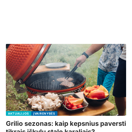
AKTUALIJOS
ĮVAIRENYBĖS
Grilio sezonas: kaip kepsnius paversti
tikrais iškylų stalo karaliais?