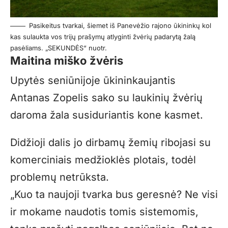
Pasikeitus tvarkai, šiemet iš Panevėžio rajono ūkininkų kol
kas sulaukta vos trijų prašymų atlyginti žvėrių padarytą žalą
pasėliams. „SEKUNDĖS“ nuotr.
Maitina miško žvėris
Upytės seniūnijoje ūkininkaujantis
Antanas Zopelis sako su laukinių žvėrių
daroma žala susiduriantis kone kasmet.
Didžioji dalis jo dirbamų žemių ribojasi su
komerciniais medžioklės plotais, todėl
problemų netrūksta.
„Kuo ta naujoji tvarka bus geresnė? Ne visi
ir mokame naudotis tomis sistemomis,