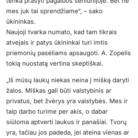
tenka prašyti pagalbos seniūnijoje. Bet ne
mes juk tai sprendžiame“, – sako
ūkininkas.
Naujoji tvarka numato, kad tam tikrais
atvejais ir patys ūkininkai turi imtis
priemonių pasėliams apsaugoti. A. Zopelis
tokią nuostatą vertina skeptiškai.
„Iš mūsų laukų niekas neina į mišką daryti
žalos. Miškas gali būti valstybinis ar
privatus, bet žvėrys yra valstybės. Mes ir
taip darbo turime per akis, o dabar
siūloma aptverti laukus ir panašiai. Tvorų
yra, tačiau jos padeda, jei ateina vienas ar