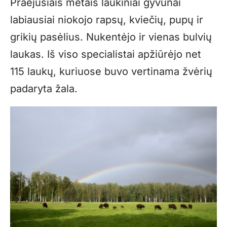
Praėjusiais metais laukiniai gyvūnai
labiausiai niokojo rapsų, kviečių, pupų ir
grikių pasėlius. Nukentėjo ir vienas bulvių
laukas. Iš viso specialistai apžiūrėjo net
115 laukų, kuriuose buvo vertinama žvėrių
padaryta žala.