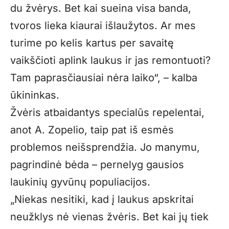
du žvėrys. Bet kai sueina visa banda,
tvoros lieka kiaurai išlaužytos. Ar mes
turime po kelis kartus per savaitę
vaikščioti aplink laukus ir jas remontuoti?
Tam paprasčiausiai nėra laiko“, – kalba
ūkininkas.
Žvėris atbaidantys specialūs repelentai,
anot A. Zopelio, taip pat iš esmės
problemos neišsprendžia. Jo manymu,
pagrindinė bėda – pernelyg gausios
laukinių gyvūnų populiacijos.
„Niekas nesitiki, kad į laukus apskritai
neužklys nė vienas žvėris. Bet kai jų tiek