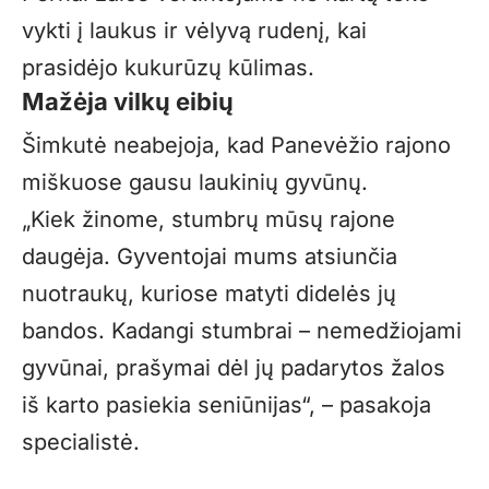
vykti į laukus ir vėlyvą rudenį, kai
prasidėjo kukurūzų kūlimas.
Mažėja vilkų eibių
Šimkutė neabejoja, kad Panevėžio rajono
miškuose gausu laukinių gyvūnų.
„Kiek žinome, stumbrų mūsų rajone
daugėja. Gyventojai mums atsiunčia
nuotraukų, kuriose matyti didelės jų
bandos. Kadangi stumbrai – nemedžiojami
gyvūnai, prašymai dėl jų padarytos žalos
iš karto pasiekia seniūnijas“, – pasakoja
specialistė.