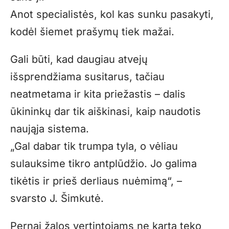
Anot specialistės, kol kas sunku pasakyti,
kodėl šiemet prašymų tiek mažai.
Gali būti, kad daugiau atvejų
išsprendžiama susitarus, tačiau
neatmetama ir kita priežastis – dalis
ūkininkų dar tik aiškinasi, kaip naudotis
naująja sistema.
„Gal dabar tik trumpa tyla, o vėliau
sulauksime tikro antplūdžio. Jo galima
tikėtis ir prieš derliaus nuėmimą“, –
svarsto J. Šimkutė.
Pernai žalos vertintojams ne kartą teko