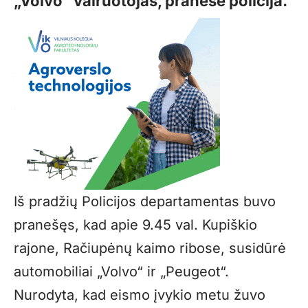
„Volvo“ vairuotojas, pranešė policija.
Iš pradžių Policijos departamentas buvo
pranešęs, kad apie 9.45 val. Kupiškio
rajone, Račiupėnų kaimo ribose, susidūrė
automobiliai „Volvo“ ir „Peugeot“.
Nurodyta, kad eismo įvykio metu žuvo