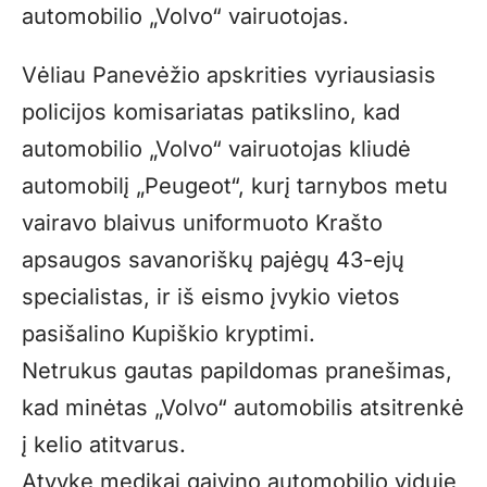
automobilio „Volvo“ vairuotojas.
Vėliau Panevėžio apskrities vyriausiasis
policijos komisariatas patikslino, kad
automobilio „Volvo“ vairuotojas kliudė
automobilį „Peugeot“, kurį tarnybos metu
vairavo blaivus uniformuoto Krašto
apsaugos savanoriškų pajėgų 43-ejų
specialistas, ir iš eismo įvykio vietos
pasišalino Kupiškio kryptimi.
Netrukus gautas papildomas pranešimas,
kad minėtas „Volvo“ automobilis atsitrenkė
į kelio atitvarus.
Atvykę medikai gaivino automobilio viduje