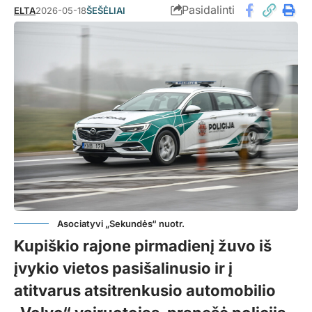
Pasidalinti
ELTA
2026-05-18
ŠEŠĖLIAI
Asociatyvi „Sekundės“ nuotr.
Kupiškio rajone pirmadienį žuvo iš
įvykio vietos pasišalinusio ir į
atitvarus atsitrenkusio automobilio