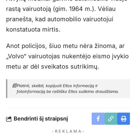
rastą vairuotoją (gim. 1964 m.). Vėliau
pranešta, kad automobilio vairuotojui
konstatuota mirtis.
Anot policijos, šiuo metu nėra žinoma, ar
„Volvo“ vairuotojas nukentėjo eismo įvykio
metu ar dėl sveikatos sutrikimų.
📰
Platinti, skelbti, kopijuoti Eltos informaciją ir
fotoinformaciją be raštiško Eltos sutikimo draudžiama.
Bendrinti šį straipsnį
- R E K L A M A -