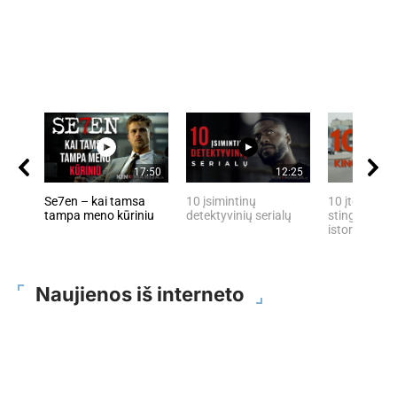
17:50
12:25
Se7en – kai tamsa
10 įsimintinų
10 įtemptų, 
tampa meno kūriniu
detektyvinių serialų
stingdančių 
istorijų
Naujienos iš interneto