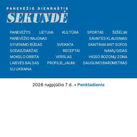
PANEVĖŽYS
LIETUVA
KULTŪRA
SPORTAS
ŠEŠĖLIAI
PANEVĖŽIO RAJONAS
SAVAITĖS KLAUSIMAS
GYVENIMO BŪDAS
SVEIKATA
SKAITINIAI ANT SOFOS
SODAS/DARŽAS
RECEPTAI
NAMŲ GIDAS
MOKSLO ORBITA
VERSLAS
HIGSO BOZONŲ ZONA
LAISVĖS BALSAS
PROFILIS_JAUNI
SAUGUMO BAROMETRAS
SU UKRAINA
2026 rugpjūčio 7 d. •
Penktadienis