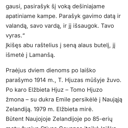
gausi, pasirašyk šį voką dešiniajame
apatiniame kampe. Parašyk gavimo datą ir
valandą, savo vardą, ir jį išsaugok. Tavo
vyras.“
Įkišęs abu raštelius į seną alaus butelį, jį
išmetė į Lamanšą.
Praėjus dviem dienoms po laiško
parašymo 1914 m., T. Hjuzas mūšyje žuvo.
Po karo Elžbieta Hjuz – Tomo Hjuzo
žmona – su dukra Emile persikėlė į Naująją
Zelandiją. 1979 m. Elžbieta mirė.
Būtent Naujojoje Zelandijoje po 85-erių