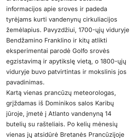
informacijos apie sroves ir padeda
tyrėjams kurti vandenynų cirkuliacijos
žemėlapius. Pavyzdžiui, 1700-ųjų viduryje
Bendžamino Franklino ir kitų atlikti
eksperimentai parodė Golfo srovės
egzistavimą ir apytikslę vietą, o 1800-ųjų
viduryje buvo patvirtintas ir mokslinis jos
pavadinimas.
Kartą vienas prancūzų meteorologas,
grįždamas iš Dominikos salos Karibų
jūroje, įmetė į Atlanto vandenyną 14
butelių su rašteliais. Po kelių mėnesių
vienas jų atsidūrė Bretanės Prancūzijoje