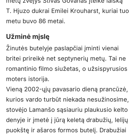
metų žvejys Stivas Govanas įteikė laišką
T. Hjuzo dukrai Emilei Krouharst, kuriai tuo
metu buvo 86 metai.
Užminė mįslę
Žinutės butelyje paslapčiai įminti vienai
britei prireikė net septynerių metų. Tai ne
romantinio filmo siužetas, o užsispyrusios
moters istorija.
Vieną 2002-ųjų pavasario dieną prancūzė,
kurios vardo turbūt niekada nesužinosime,
stovėjo Lamanšo sąsiauriu plaukusio kelto
denyje ir įmetė į jūrą keletą drabužių, lelijų
puokštę ir ašaros formos butelį. Drabužiai