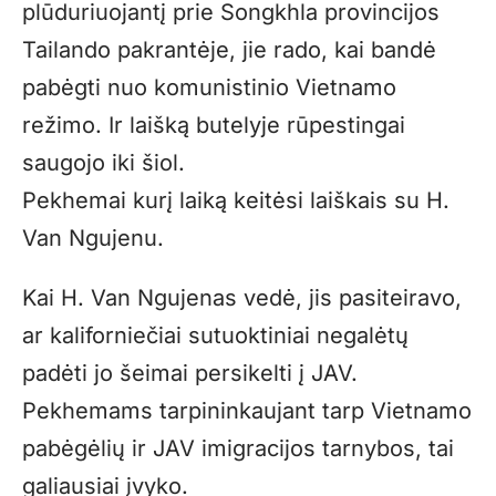
plūduriuojantį prie Songkhla provincijos
Tailando pakrantėje, jie rado, kai bandė
pabėgti nuo komunistinio Vietnamo
režimo. Ir laišką butelyje rūpestingai
saugojo iki šiol.
Pekhemai kurį laiką keitėsi laiškais su H.
Van Ngujenu.
Kai H. Van Ngujenas vedė, jis pasiteiravo,
ar kaliforniečiai sutuoktiniai negalėtų
padėti jo šeimai persikelti į JAV.
Pekhemams tarpininkaujant tarp Vietnamo
pabėgėlių ir JAV imigracijos tarnybos, tai
galiausiai įvyko.