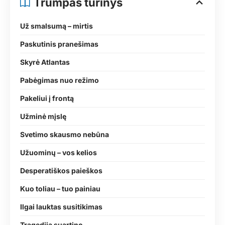
Trumpas turinys
Už smalsumą – mirtis
Paskutinis pranešimas
Skyrė Atlantas
Pabėgimas nuo režimo
Pakeliui į frontą
Užminė mįslę
Svetimo skausmo nebūna
Užuominų – vos kelios
Desperatiškos paieškos
Kuo toliau – tuo painiau
Ilgai lauktas susitikimas
Tragedija suartino