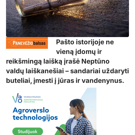
Pašto istorijoje ne
vieną įdomų ir
reikšmingą laišką įrašė Neptūno
valdų laiškanešiai – sandariai uždaryti
buteliai, įmesti į jūras ir vandenynus.