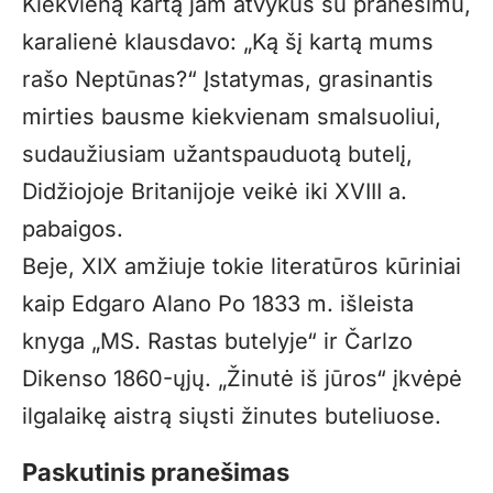
Kiekvieną kartą jam atvykus su pranešimu,
karalienė klausdavo: „Ką šį kartą mums
rašo Neptūnas?“ Įstatymas, grasinantis
mirties bausme kiekvienam smalsuoliui,
sudaužiusiam užantspauduotą butelį,
Didžiojoje Britanijoje veikė iki XVIII a.
pabaigos.
Beje, XIX amžiuje tokie literatūros kūriniai
kaip Edgaro Alano Po 1833 m. išleista
knyga „MS. Rastas butelyje“ ir Čarlzo
Dikenso 1860-ųjų. „Žinutė iš jūros“ įkvėpė
ilgalaikę aistrą siųsti žinutes buteliuose.
Paskutinis pranešimas