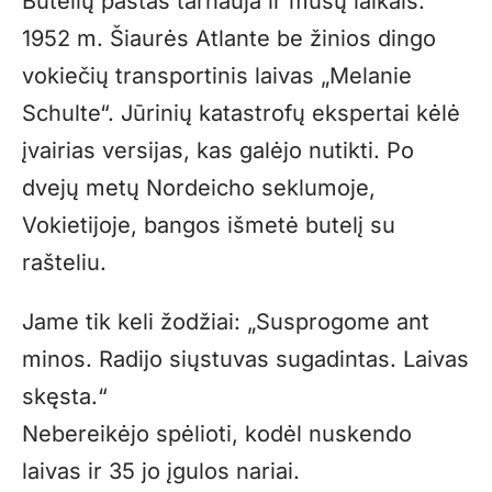
Butelių paštas tarnauja ir mūsų laikais.
1952 m. Šiaurės Atlante be žinios dingo
vokiečių transportinis laivas „Melanie
Schulte“. Jūrinių katastrofų ekspertai kėlė
įvairias versijas, kas galėjo nutikti. Po
dvejų metų Nordeicho seklumoje,
Vokietijoje, bangos išmetė butelį su
rašteliu.
Jame tik keli žodžiai: „Susprogome ant
minos. Radijo siųstuvas sugadintas. Laivas
skęsta.“
Nebereikėjo spėlioti, kodėl nuskendo
laivas ir 35 jo įgulos nariai.