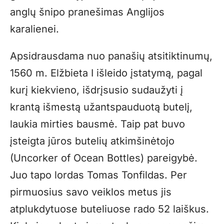
anglų šnipo pranešimas Anglijos
karalienei.
Apsidrausdama nuo panašių atsitiktinumų,
1560 m. Elžbieta I išleido įstatymą, pagal
kurį kiekvieno, išdrįsusio sudaužyti į
krantą išmestą užantspauduotą butelį,
laukia mirties bausmė. Taip pat buvo
įsteigta jūros butelių atkimšinėtojo
(Uncorker of Ocean Bottles) pareigybė.
Juo tapo lordas Tomas Tonfildas. Per
pirmuosius savo veiklos metus jis
atplukdytuose buteliuose rado 52 laiškus.