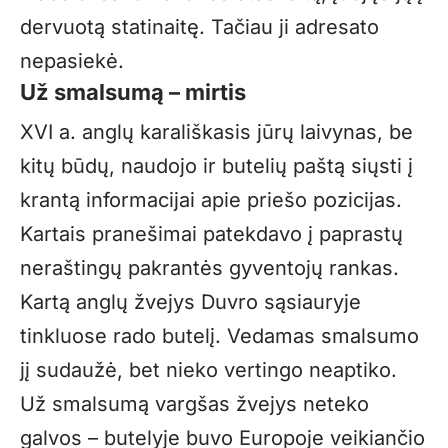
dervuotą statinaitę. Tačiau ji adresato
nepasiekė.
Už smalsumą – mirtis
XVI a. anglų karališkasis jūrų laivynas, be
kitų būdų, naudojo ir butelių paštą siųsti į
krantą informacijai apie priešo pozicijas.
Kartais pranešimai patekdavo į paprastų
neraštingų pakrantės gyventojų rankas.
Kartą anglų žvejys Duvro sąsiauryje
tinkluose rado butelį. Vedamas smalsumo
jį sudaužė, bet nieko vertingo neaptiko.
Už smalsumą vargšas žvejys neteko
galvos – butelyje buvo Europoje veikiančio