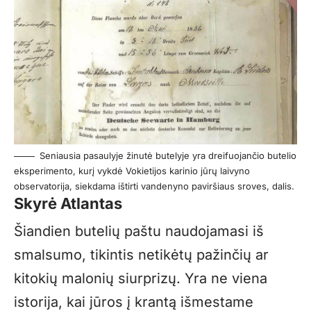
Seniausia pasaulyje žinutė butelyje yra dreifuojančio butelio
eksperimento, kurį vykdė Vokietijos karinio jūrų laivyno
observatorija, siekdama ištirti vandenyno paviršiaus sroves, dalis.
Skyrė Atlantas
Šiandien butelių paštu naudojamasi iš
smalsumo, tikintis netikėtų pažinčių ar
kitokių malonių siurprizų. Yra ne viena
istorija, kai jūros į krantą išmestame