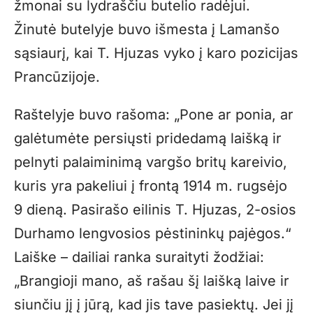
žmonai su lydraščiu butelio radėjui.
Žinutė butelyje buvo išmesta į Lamanšo
sąsiaurį, kai T. Hjuzas vyko į karo pozicijas
Prancūzijoje.
Raštelyje buvo rašoma: „Pone ar ponia, ar
galėtumėte persiųsti pridedamą laišką ir
pelnyti palaiminimą vargšo britų kareivio,
kuris yra pakeliui į frontą 1914 m. rugsėjo
9 dieną. Pasirašo eilinis T. Hjuzas, 2-osios
Durhamo lengvosios pėstininkų pajėgos.“
Laiške – dailiai ranka suraityti žodžiai:
„Brangioji mano, aš rašau šį laišką laive ir
siunčiu jį į jūrą, kad jis tave pasiektų. Jei jį