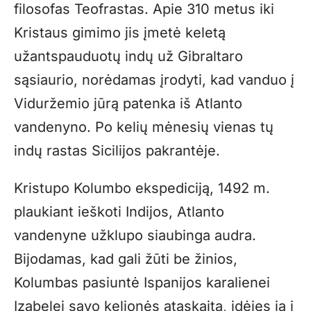
filosofas Teofrastas. Apie 310 metus iki
Kristaus gimimo jis įmetė keletą
užantspauduotų indų už Gibraltaro
sąsiaurio, norėdamas įrodyti, kad vanduo į
Viduržemio jūrą patenka iš Atlanto
vandenyno. Po kelių mėnesių vienas tų
indų rastas Sicilijos pakrantėje.
Kristupo Kolumbo ekspediciją, 1492 m.
plaukiant ieškoti Indijos, Atlanto
vandenyne užklupo siaubinga audra.
Bijodamas, kad gali žūti be žinios,
Kolumbas pasiuntė Ispanijos karalienei
Izabelei savo kelionės ataskaitą, įdėjęs ją į