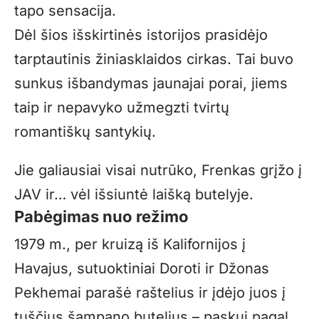
tapo sensacija.
Dėl šios išskirtinės istorijos prasidėjo
tarptautinis žiniasklaidos cirkas. Tai buvo
sunkus išbandymas jaunajai porai, jiems
taip ir nepavyko užmegzti tvirtų
romantiškų santykių.
Jie galiausiai visai nutrūko, Frenkas grįžo į
JAV ir… vėl išsiuntė laišką butelyje.
Pabėgimas nuo režimo
1979 m., per kruizą iš Kalifornijos į
Havajus, sutuoktiniai Doroti ir Džonas
Pekhemai parašė raštelius ir įdėjo juos į
tuščius šampano butelius – paskui pagal