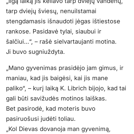
„
Ilgą laiką jis keliavo tarp dviejų vandenų,
tarp dviejų šviesų, nenuilstamai
stengdamasis išnaudoti jėgas ištiestose
rankose. Pasidavė tylai, siaubui ir
šalčiui…“, – rašė sielvartaujanti motina.
Ji buvo sugniuždyta.
„
Mano gyvenimas prasidėjo jam gimus, ir
maniau, kad jis baigėsi, kai jis mane
paliko“, – kurį laiką K. Librich bijojo, kad tai
gali būti savižudės motinos laiškas.
Bet pasirodė, kad moteris buvo
pasiruošusi judėti toliau.
„
Kol Dievas dovanoja man gyvenimą,