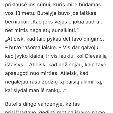
priklausė jos sūnui, kuris mirė būdamas
vos 13 metų. Butelyje buvo jos laiškas
berniukui: „Kad joks vėjas… jokia audra…
net mirtis negalėtų sunaikinti.“
„
Atleisk, kad taip pykau dėl tavo dingimo,
– buvo rašoma laiške. – Vis dar galvoju,
kad įvyko klaida, ir vis laukiu, kol Dievas ją
ištaisys… Atleisk, kad nežinojau, kaip tave
apsaugoti nuo mirties. Atleisk, kad
negalėjau rasti žodžių tą baisią akimirką,
kai slydai man iš rankų…“
Butelis dingo vandenyje, keltas
prisišvartavo, gedinti motina išvyko namo.