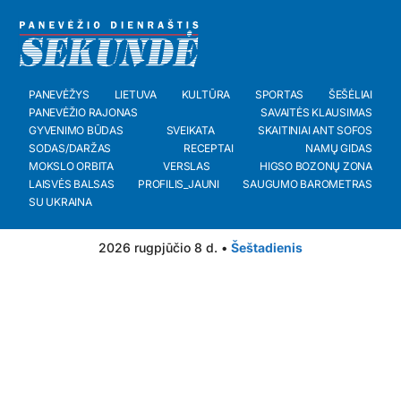
PANEVĖŽYS
LIETUVA
KULTŪRA
SPORTAS
ŠEŠĖLIAI
PANEVĖŽIO RAJONAS
SAVAITĖS KLAUSIMAS
GYVENIMO BŪDAS
SVEIKATA
SKAITINIAI ANT SOFOS
SODAS/DARŽAS
RECEPTAI
NAMŲ GIDAS
MOKSLO ORBITA
VERSLAS
HIGSO BOZONŲ ZONA
LAISVĖS BALSAS
PROFILIS_JAUNI
SAUGUMO BAROMETRAS
SU UKRAINA
2026 rugpjūčio 8 d. •
Šeštadienis