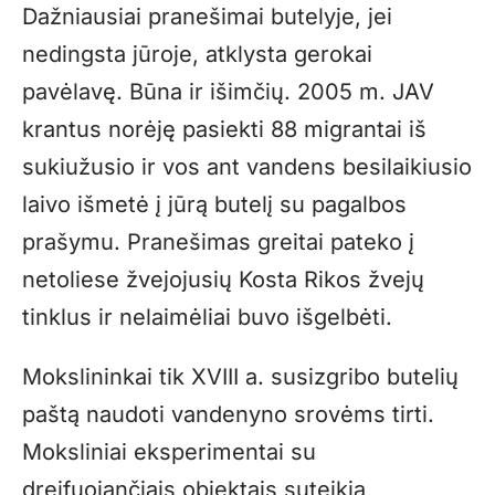
Dažniausiai pranešimai butelyje, jei
nedingsta jūroje, atklysta gerokai
pavėlavę. Būna ir išimčių. 2005 m. JAV
krantus norėję pasiekti 88 migrantai iš
sukiužusio ir vos ant vandens besilaikiusio
laivo išmetė į jūrą butelį su pagalbos
prašymu. Pranešimas greitai pateko į
netoliese žvejojusių Kosta Rikos žvejų
tinklus ir nelaimėliai buvo išgelbėti.
Mokslininkai tik XVIII a. susizgribo butelių
paštą naudoti vandenyno srovėms tirti.
Moksliniai eksperimentai su
dreifuojančiais objektais suteikia