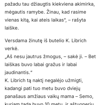
pažadu tau džiaugtis kiekviena akimirka,
mėgautis ramybe. Žinau, kad rasime
vienas kitą, kai ateis laikas“, – rašyta
laiške.
Versdama žinutę iš butelio K. Librich
verkė.
„
Aš nesu jautrus žmogus, – sakė ji. – Bet
laiškas buvo labai gražus ir labai
jaudinantis.“
K. Librich tą naktį negalėjo užmigti,
kadangi pati tuo metu buvo dviejų
panašaus amžiaus vaikų mama – Semo,
kuriam tada buvo 10 metų, ir aštuonerių