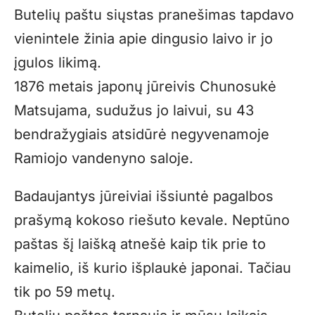
Butelių paštu siųstas pranešimas tapdavo
vienintele žinia apie dingusio laivo ir jo
įgulos likimą.
1876 metais japonų jūreivis Chunosukė
Matsujama, sudužus jo laivui, su 43
bendražygiais atsidūrė negyvenamoje
Ramiojo vandenyno saloje.
Badaujantys jūreiviai išsiuntė pagalbos
prašymą kokoso riešuto kevale. Neptūno
paštas šį laišką atnešė kaip tik prie to
kaimelio, iš kurio išplaukė japonai. Tačiau
tik po 59 metų.