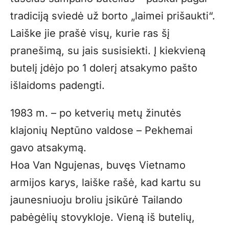
tradiciją sviedė už borto „laimei prišaukti“.
Laiške jie prašė visų, kurie ras šį
pranešimą, su jais susisiekti. Į kiekvieną
butelį įdėjo po 1 dolerį atsakymo pašto
išlaidoms padengti.
1983 m. – po ketverių metų žinutės
klajonių Neptūno valdose – Pekhemai
gavo atsakymą.
Hoa Van Ngujenas, buvęs Vietnamo
armijos karys, laiške rašė, kad kartu su
jaunesniuoju broliu įsikūrė Tailando
pabėgėlių stovykloje. Vieną iš butelių,