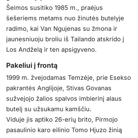
Šeimos susitiko 1985 m., praėjus
šešeriems metams nuo žinutės butelyje
radimo, kai Van Ngujenas su žmona ir
jaunesniuoju broliu iš Tailando atskrido į
Los Andželą ir ten apsigyveno.
Pakeliui į frontą
1999 m. žvejodamas Temzėje, prie Esekso
pakrantės Anglijoje, Stivas Govanas
sužvejojo žalios spalvos imbierinį alaus
butelį su užsukamu kamščiu.
Viduje jis aptiko 26-erių brito, Pirmojo
pasaulinio karo eilinio Tomo Hjuzo žinią