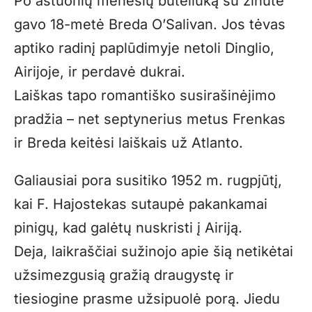
Po aštuonių mėnesių buteliuką su žinute
gavo 18-metė Breda O’Salivan. Jos tėvas
aptiko radinį paplūdimyje netoli Dinglio,
Airijoje, ir perdavė dukrai.
Laiškas tapo romantiško susirašinėjimo
pradžia – net septynerius metus Frenkas
ir Breda keitėsi laiškais už Atlanto.
Galiausiai pora susitiko 1952 m. rugpjūtį,
kai F. Hajostekas sutaupė pakankamai
pinigų, kad galėtų nuskristi į Airiją.
Deja, laikraščiai sužinojo apie šią netikėtai
užsimezgusią gražią draugystę ir
tiesiogine prasme užsipuolė porą. Jiedu