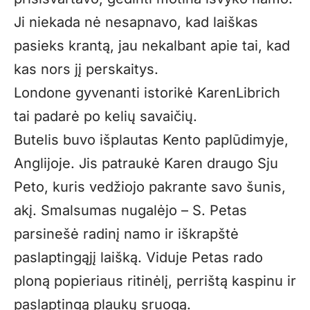
Ji niekada nė nesapnavo, kad laiškas
pasieks krantą, jau nekalbant apie tai, kad
kas nors jį perskaitys.
Londone gyvenanti istorikė KarenLibrich
tai padarė po kelių savaičių.
Butelis buvo išplautas Kento paplūdimyje,
Anglijoje. Jis patraukė Karen draugo Sju
Peto, kuris vedžiojo pakrante savo šunis,
akį. Smalsumas nugalėjo – S. Petas
parsinešė radinį namo ir iškrapštė
paslaptingąjį laišką. Viduje Petas rado
ploną popieriaus ritinėlį, perrištą kaspinu ir
paslaptingą plaukų sruogą.