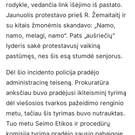
rodykle, vedančia link išėjimo iš pastato.
Jaunuolis protestavo prieš R. Žemaitaitį ir
su kitais žmonėmis skandavo: „Namo,
namo, melagi, namo“. Pats „aušriečių“
lyderis sakė protestavusį vaikiną
pastūmęs, nes šis esą stumdė senjorus.
Dėl šio incidento policija pradėjo
administracinę teiseną. Prokuratūra
anksčiau buvo pradėjusi ikiteisminį tyrimą
dėl viešosios tvarkos pažeidimo renginio
metu, tačiau šis tyrimas buvo nutrauktas.
Tuo metu Seimo Etikos ir procedūrų
komisija tyrimą pradėjo sausio pabaigoje.