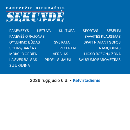
PANEVĖŽYS
LIETUVA
KULTŪRA
SPORTAS
ŠEŠĖLIAI
PANEVĖŽIO RAJONAS
SAVAITĖS KLAUSIMAS
GYVENIMO BŪDAS
SVEIKATA
SKAITINIAI ANT SOFOS
SODAS/DARŽAS
RECEPTAI
NAMŲ GIDAS
MOKSLO ORBITA
VERSLAS
HIGSO BOZONŲ ZONA
LAISVĖS BALSAS
PROFILIS_JAUNI
SAUGUMO BAROMETRAS
SU UKRAINA
2026 rugpjūčio 6 d. •
Ketvirtadienis