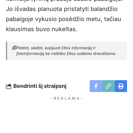
Jo išvadas planuota pristatyti balandžio
pabaigoje vykusio posėdžio metu, tačiau
klausimas buvo nukeltas.
📰
Platinti, skelbti, kopijuoti Eltos informaciją ir
fotoinformaciją be raštiško Eltos sutikimo draudžiama.
Bendrinti šį straipsnį
- R E K L A M A -