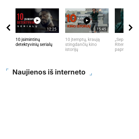
12:25
15:45
10 įsimintinų
10 įtemptų, kraują
„Septynių Ka
detektyvinių serialų
stingdančių kino
Riteris" – kai
istorijų
paprastumas
Naujienos iš interneto