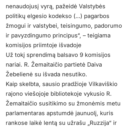
nenaudojusį vyrą, pažeidė Valstybės
politikų elgesio kodekso (…) pagarbos
žmogui ir valstybei, teisingumo, padorumo
ir pavyzdingumo principus“, – teigiama
komisijos priimtoje išvadoje
Už tokį sprendimą balsavo 9 komisijos
nariai. R. Žemaitaičio partietė Daiva
Žebelienė su išvada nesutiko.
Kaip skelbta, sausio pradžioje Vilkaviškio
rajono viešojoje bibliotekoje vykusio R.
Žemaitaičio susitikimo su žmonėmis metu
parlamentaras apstumdė jaunuolį, kuris
rankose laikė lentą su užrašu „Ruzzija“ ir