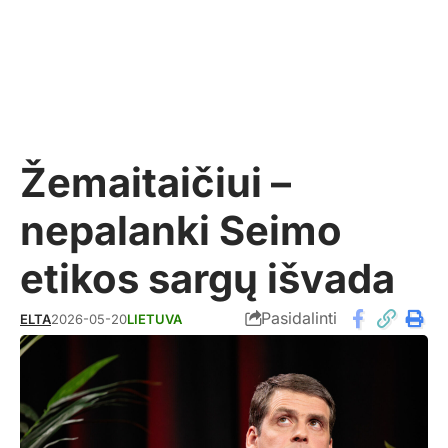
Žemaitaičiui –
nepalanki Seimo
etikos sargų išvada
Pasidalinti
ELTA
2026-05-20
LIETUVA