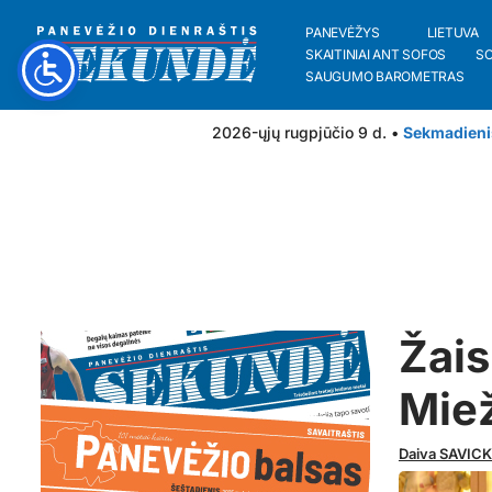
PANEVĖŽYS
LIETUVA
SKAITINIAI ANT SOFOS
S
SAUGUMO BAROMETRAS
2026-ųjų rugpjūčio 9 d. •
Sekmadieni
Žais
Mie
Daiva SAVIC