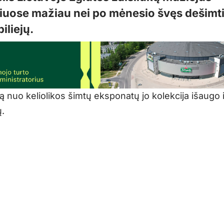
iuose mažiau nei po mėnesio švęs dešimt
iliejų.
ką nuo keliolikos šimtų eksponatų jo kolekcija išaugo i
ų.