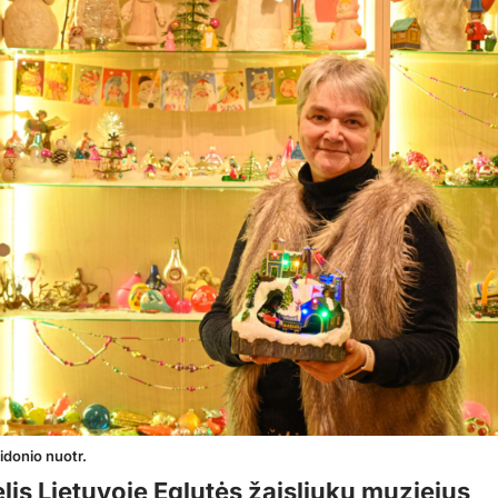
Židonio nuotr.
lis Lietuvoje Eglutės žaisliukų muziejus