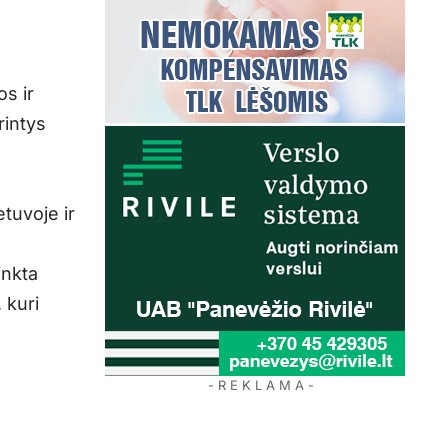
s ir
rintys
etuvoje ir
inkta
 kuri
- R E K L A M A -