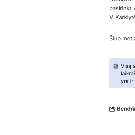
pasirinkti
V. Karklyt
Šiuo metu
Visą 
laikr
yra i
Bendrin