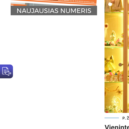
P. 
Vieninte