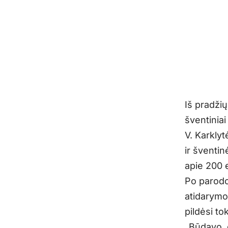
Iš pradžių
šventiniai
V. Karklyt
ir šventin
apie 200 
Po parodo
atidarymo 
pildėsi t
„Būdavo, 