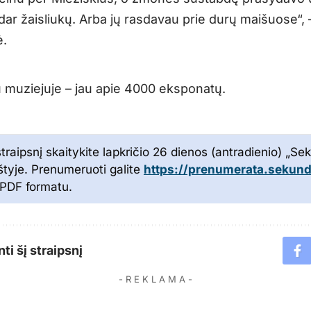
 dar žaisliukų. Arba jų rasdavau prie durų maišuose“, 
ė.
 muziejuje – jau apie 4000 eksponatų.
straipsnį skaitykite lapkričio 26 dienos (antradienio) „S
aštyje. Prenumeruoti galite
https://prenumerata.sekunde
r PDF formatu.
ti šį straipsnį
- R E K L A M A -