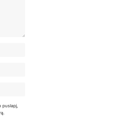
o puslapį,
rą.