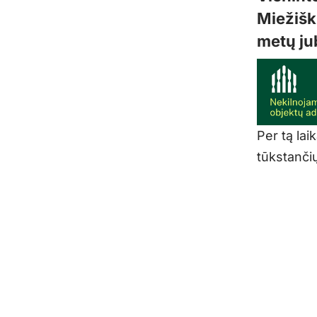
Miežišk
metų jub
Per tą lai
tūkstanči