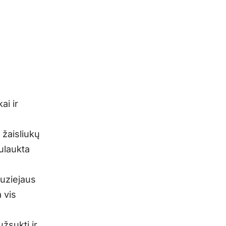
ai ir
 žaisliukų
sulaukta
uziejaus
 vis
žsukti ir