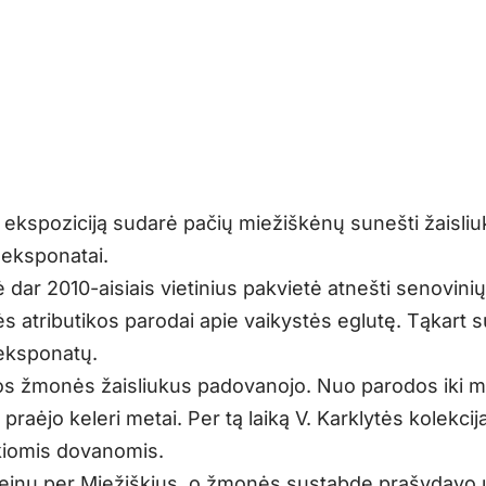
 ekspoziciją sudarė pačių miežiškėnų sunešti žaisliuk
 eksponatai.
ė dar 2010-aisiais vietinius pakvietė atnešti senovinių
ės atributikos parodai apie vaikystės eglutę. Tąkart 
eksponatų.
s žmonės žaisliukus padovanojo. Nuo parodos iki m
praėjo keleri metai. Per tą laiką V. Karklytės kolekcija
okiomis dovanomis.
einu per Miežiškius, o žmonės sustabdę prašydavo u