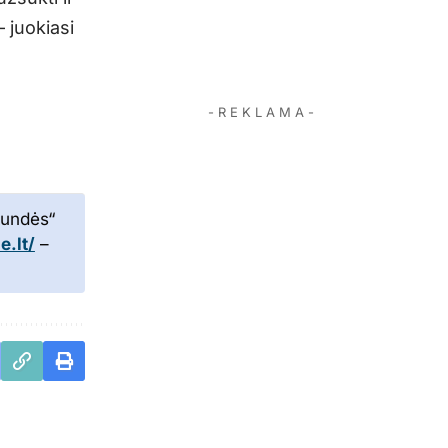
– juokiasi
- R E K L A M A -
ekundės“
.lt/
–