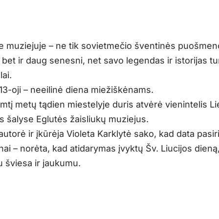
e muziejuje – ne tik sovietmečio šventinės puošmeno
, bet ir daug senesni, net savo legendas ir istorijas tu
lai.
13-oji – neeilinė diena miežiškėnams.
mtį metų tądien miestelyje duris atvėrė vienintelis Li
os šalyse Eglutės žaisliukų muziejus.
autorė ir įkūrėja Violeta Karklytė sako, kad data pasir
inai – norėta, kad atidarymas įvyktų Šv. Liucijos dieną,
u šviesa ir jaukumu.