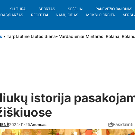
KULTŪRA
SPORTAS
ŠEŠĖLIAI
PANEVĖŽIO RAJONAS
ODAS/DARŽAS
RECEPTAI
NAMŲ GIDAS
MOKSLO ORBITA
VERSL
s
• Tarptautinė tautos diena
• Vardadieniai:
Mintaras
,
Rolana
,
Rolan
liukų istorija pasakoja
žiškiuose
Pasidalinti
KIENĖ
2024-11-25
Anonsas