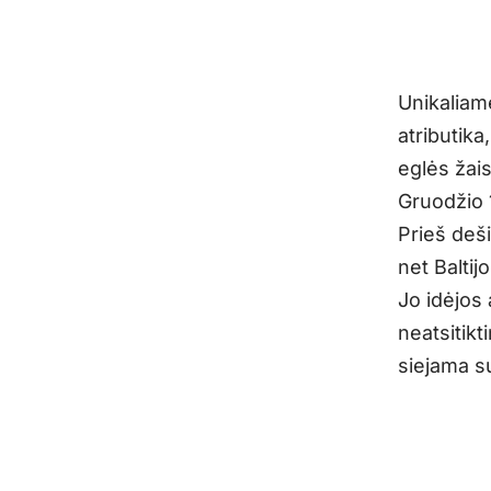
Unikaliam
atributika
eglės žais
Gruodžio 
Prieš deši
net Baltij
Jo idėjos 
neatsitikt
siejama s