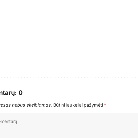
tarų: 0
dresas nebus skelbiamas.
Būtini laukeliai pažymėti
*