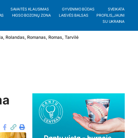
SAVAITĖS KLAUSIMAS
GYVENIMO BŪDAS
SVEIKATA
AS
HIGSO BOZONŲ ZONA
LAISVĖS BALSAS
PROFILIS_JAUNI
SU UKRAINA
da
,
Rolandas
,
Romanas
,
Romas
,
Tarvilė
ma