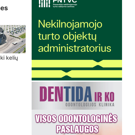
ies
ki kelių