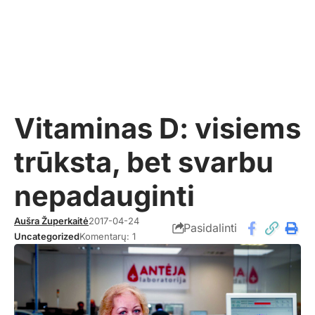
Vitaminas D: visiems
trūksta, bet svarbu
nepadauginti
Aušra Župerkaitė
2017-04-24
Pasidalinti
Uncategorized
Komentarų: 1