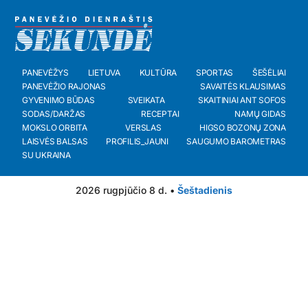
PANEVĖŽYS
LIETUVA
KULTŪRA
SPORTAS
ŠEŠĖLIAI
PANEVĖŽIO RAJONAS
SAVAITĖS KLAUSIMAS
GYVENIMO BŪDAS
SVEIKATA
SKAITINIAI ANT SOFOS
SODAS/DARŽAS
RECEPTAI
NAMŲ GIDAS
MOKSLO ORBITA
VERSLAS
HIGSO BOZONŲ ZONA
LAISVĖS BALSAS
PROFILIS_JAUNI
SAUGUMO BAROMETRAS
SU UKRAINA
2026 rugpjūčio 8 d. •
Šeštadienis