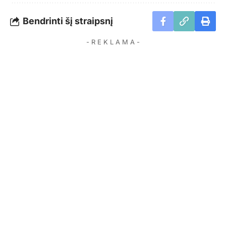
Bendrinti šį straipsnį
- R E K L A M A -