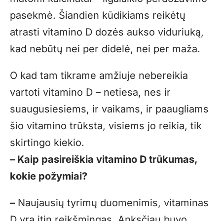
pasekmė. Šiandien kūdikiams reikėtų
atrasti vitamino D dozės aukso viduriuką,
kad nebūtų nei per didelė, nei per maža.
O kad tam tikrame amžiuje nebereikia
vartoti vitamino D – netiesa, nes ir
suaugusiesiems, ir vaikams, ir paaugliams
šio vitamino trūksta, visiems jo reikia, tik
skirtingo kiekio.
– Kaip pasireiškia vitamino D trūkumas,
kokie požymiai?
–
Naujausių tyrimų duomenimis, vitaminas
D yra itin reikšmingas. Anksčiau buvo