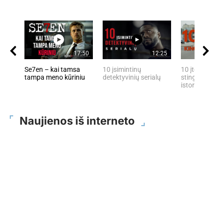
17:50
12:25
Se7en – kai tamsa
10 įsimintinų
10 įtemptų, 
tampa meno kūriniu
detektyvinių serialų
stingdančių 
istorijų
Naujienos iš interneto