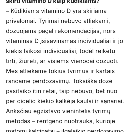
skirti vitamino D kaip kūdikiams?
–
Kūdikiams vitamino D yra skiriama
privalomai. Tyrimai nebuvo atliekami,
dozuojama pagal rekomendacijas, nors
vitaminas D įsisavinamas individualiai ir jo
kiekis laikosi individualiai, todėl reikėtų
tirti, žiūrėti, ar visiems vienodai dozuoti.
Mes atliekame tokius tyrimus ir kartais
randame perdozavimų. Toksiška dozė
pasitaiko itin retai, taip nebuvo, bet nuo
per didelio kiekio kalkėja kaulai ir sąnariai.
Anksčiau egzistavo vienintelis tyrimų
metodas – rentgeno nuotrauka, kurioje
matomi kalcinatai – ilgalaikio perdozavimo