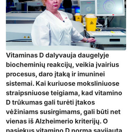
Vitaminas
D dalyvauja daugelyje
biocheminių reakcijų, veikia įvairius
procesus, daro įtaką ir imuninei
sistemai. Kai kuriuose moksliniuose
straipsniuose teigiama, kad vitamino
D trūkumas gali turėti įtakos
vėžiniams susirgimams, gali būti net
vienas iš Alzheimerio kriterijų. O
pasiekus vitamino D normą savijauta