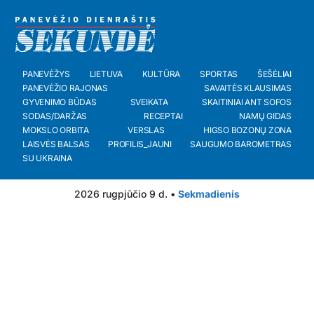
PANEVĖŽYS
LIETUVA
KULTŪRA
SPORTAS
ŠEŠĖLIAI
PANEVĖŽIO RAJONAS
SAVAITĖS KLAUSIMAS
GYVENIMO BŪDAS
SVEIKATA
SKAITINIAI ANT SOFOS
SODAS/DARŽAS
RECEPTAI
NAMŲ GIDAS
MOKSLO ORBITA
VERSLAS
HIGSO BOZONŲ ZONA
LAISVĖS BALSAS
PROFILIS_JAUNI
SAUGUMO BAROMETRAS
SU UKRAINA
2026 rugpjūčio 9 d. •
Sekmadienis