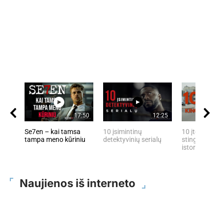
17:50
12:25
Se7en – kai tamsa
10 įsimintinų
10 įtemptų, 
tampa meno kūriniu
detektyvinių serialų
stingdančių 
istorijų
Naujienos iš interneto