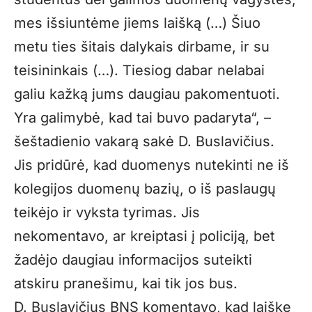
mes išsiuntėme jiems laišką (…) Šiuo
metu ties šitais dalykais dirbame, ir su
teisininkais (…). Tiesiog dabar nelabai
galiu kažką jums daugiau pakomentuoti.
Yra galimybė, kad tai buvo padaryta“, –
šeštadienio vakarą sakė D. Buslavičius.
Jis pridūrė, kad duomenys nutekinti ne iš
kolegijos duomenų bazių, o iš paslaugų
teikėjo ir vyksta tyrimas. Jis
nekomentavo, ar kreiptasi į policiją, bet
žadėjo daugiau informacijos suteikti
atskiru pranešimu, kai tik jos bus.
D. Buslavičius BNS komentavo, kad laiške