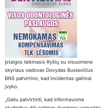
Įstaigos laikinasis Ryšių su visuomene
skyriaus vadovas Dovydas Buslavičius
BNS patvirtino, kad incidentas galimai
įvyko.
„Galiu patvirtinti, kad informavome
studentus dėl galimos duomenų vagystės,