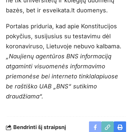
ne tik universitetų ir kolegijų duomenų
bazės, bet ir esveikata.lt duomenys.
Portalas priduria, kad apie Konstitucijos
pokyčius, susijusius su testavimu dėl
koronaviruso, Lietuvoje nebuvo kalbama.
„Naujienų agentūros BNS informaciją
atgaminti visuomenės informavimo
priemonėse bei interneto tinklalapiuose
be raštiško UAB „BNS“ sutikimo
draudžiama“.
Bendrinti šį straipsnį