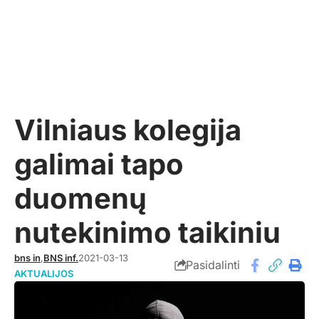
Vilniaus kolegija
galimai tapo
duomenų
nutekinimo taikiniu
bns in
,
BNS inf.
2021-03-13
Pasidalinti
AKTUALIJOS