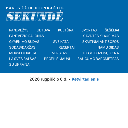
PANEVĖŽYS
LIETUVA
KULTŪRA
SPORTAS
ŠEŠĖLIAI
PANEVĖŽIO RAJONAS
SAVAITĖS KLAUSIMAS
GYVENIMO BŪDAS
SVEIKATA
SKAITINIAI ANT SOFOS
SODAS/DARŽAS
RECEPTAI
NAMŲ GIDAS
MOKSLO ORBITA
VERSLAS
HIGSO BOZONŲ ZONA
LAISVĖS BALSAS
PROFILIS_JAUNI
SAUGUMO BAROMETRAS
SU UKRAINA
2026 rugpjūčio 6 d. •
Ketvirtadienis