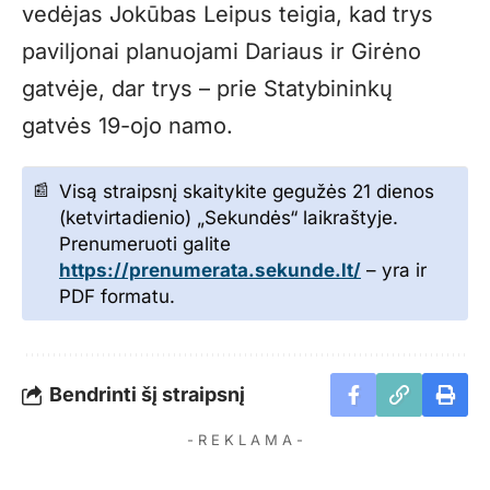
vedėjas Jokūbas Leipus teigia, kad trys
paviljonai planuojami Dariaus ir Girėno
gatvėje, dar trys – prie Statybininkų
gatvės 19-ojo namo.
Visą straipsnį skaitykite gegužės 21 dienos
(ketvirtadienio) „Sekundės“ laikraštyje.
Prenumeruoti galite
https://prenumerata.sekunde.lt/
– yra ir
PDF formatu.
Bendrinti šį straipsnį
- R E K L A M A -