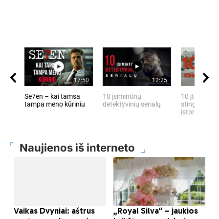
17:50
12:25
Se7en – kai tamsa
10 įsimintinų
10 įtemptų, 
tampa meno kūriniu
detektyvinių serialų
stingdančių 
istorijų
Naujienos iš interneto