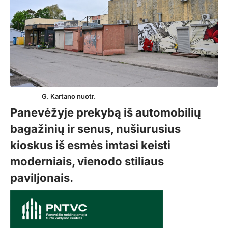
G. Kartano nuotr.
Panevėžyje prekybą iš automobilių
bagažinių ir senus, nušiurusius
kioskus iš esmės imtasi keisti
moderniais, vienodo stiliaus
paviljonais.