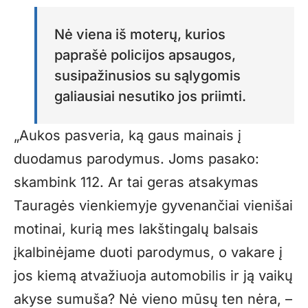
Nė viena iš moterų, kurios
paprašė policijos apsaugos,
susipažinusios su sąlygomis
galiausiai nesutiko jos priimti.
„Aukos pasveria, ką gaus mainais į
duodamus parodymus. Joms pasako:
skambink 112. Ar tai geras atsakymas
Tauragės vienkiemyje gyvenančiai vienišai
motinai, kurią mes lakštingalų balsais
įkalbinėjame duoti parodymus, o vakare į
jos kiemą atvažiuoja automobilis ir ją vaikų
akyse sumuša? Nė vieno mūsų ten nėra, –