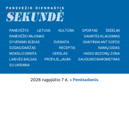
PANEVĖŽYS
LIETUVA
KULTŪRA
SPORTAS
ŠEŠĖLIAI
PANEVĖŽIO RAJONAS
SAVAITĖS KLAUSIMAS
GYVENIMO BŪDAS
SVEIKATA
SKAITINIAI ANT SOFOS
SODAS/DARŽAS
RECEPTAI
NAMŲ GIDAS
MOKSLO ORBITA
VERSLAS
HIGSO BOZONŲ ZONA
LAISVĖS BALSAS
PROFILIS_JAUNI
SAUGUMO BAROMETRAS
SU UKRAINA
2026 rugpjūčio 7 d. •
Penktadienis