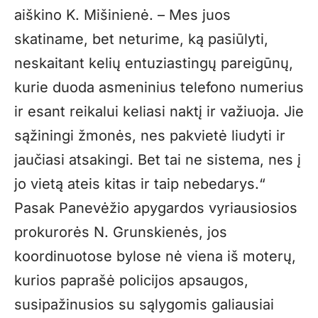
aiškino K. Mišinienė. – Mes juos
skatiname, bet neturime, ką pasiūlyti,
neskaitant kelių entuziastingų pareigūnų,
kurie duoda asmeninius telefono numerius
ir esant reikalui keliasi naktį ir važiuoja. Jie
sąžiningi žmonės, nes pakvietė liudyti ir
jaučiasi atsakingi. Bet tai ne sistema, nes į
jo vietą ateis kitas ir taip nebedarys.“
Pasak Panevėžio apygardos vyriausiosios
prokurorės N. Grunskienės, jos
koordinuotose bylose nė viena iš moterų,
kurios paprašė policijos apsaugos,
susipažinusios su sąlygomis galiausiai