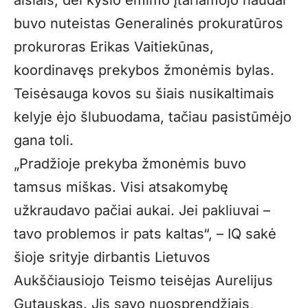
aisiais, dėl kyšio ėmimo įtariamojo naudai
buvo nuteistas Generalinės prokuratūros
prokuroras Erikas Vaitiekūnas,
koordinavęs prekybos žmonėmis bylas.
Teisėsauga kovos su šiais nusikaltimais
kelyje ėjo šlubuodama, tačiau pasistūmėjo
gana toli.
„Pradžioje prekyba žmonėmis buvo
tamsus miškas. Visi atsakomybę
užkraudavo pačiai aukai. Jei pakliuvai –
tavo problemos ir pats kaltas“, – IQ sakė
šioje srityje dirbantis Lietuvos
Aukščiausiojo Teismo teisėjas Aurelijus
Gutauskas. Jis savo nuosprendžiais,