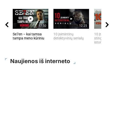
17:50
12:25
Se7en – kai tamsa
10 įsimintinų
10 įtemptų, 
tampa meno kūriniu
detektyvinių serialų
stingdančių 
istorijų
Naujienos iš interneto