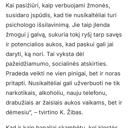
Kai pasižiūri, kaip verbuojami žmonės,
susidaro įspūdis, kad tie nusikaltėliai turi
psichologo išsilavinimą. Jie taip įlenda
žmogui į galvą, sukuria tokį ryšį tarp savęs
ir potencialios aukos, kad paskui gali jai
daryti, ką nori. Tai vyksta dėl
pažeidžiamumo, socialinės atskirties.
Pradeda veikti ne vien pinigai, bet ir noras
pritapti. Nusikaltėliai gali užverbuoti ne tik
narkotikais, alkoholiu, nauju telefonu,
drabužiais ar žaislais aukos vaikams, bet ir
dėmesiu“, – tvirtino K. Žibas.
Kad ir kaip banaliai skambėtų, kol klestės