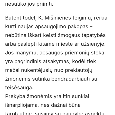
nesutiko jos priimti.
Būtent todėl, K. Mišinienės teigimu, reikia
kurti naujas apsaugojimo pakopas –
nebūtina iškart keisti žmogaus tapatybės
arba paslėpti kitame mieste ar užsienyje.
Jos manymu, apsaugos priemonių stoka
yra pagrindinis atsakymas, kodėl tiek
mažai nukentėjusių nuo prekiautojų
žmonėmis sutinka bendradarbiauti su
teisėsauga.
Prekyba žmonėmis yra itin sunkiai
išnarpliojama, nes dažnai būna
tarptautinė, susijusi su daugybe aspektų –