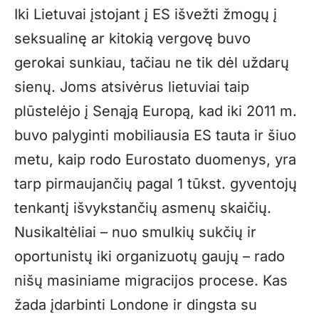
Iki Lietuvai įstojant į ES išvežti žmogų į
seksualinę ar kitokią vergovę buvo
gerokai sunkiau, tačiau ne tik dėl uždarų
sienų. Joms atsivėrus lietuviai taip
plūstelėjo į Senąją Europą, kad iki 2011 m.
buvo palyginti mobiliausia ES tauta ir šiuo
metu, kaip rodo Eurostato duomenys, yra
tarp pirmaujančių pagal 1 tūkst. gyventojų
tenkantį išvykstančių asmenų skaičių.
Nusikaltėliai – nuo smulkių sukčių ir
oportunistų iki organizuotų gaujų – rado
nišų masiniame migracijos procese. Kas
žada įdarbinti Londone ir dingsta su