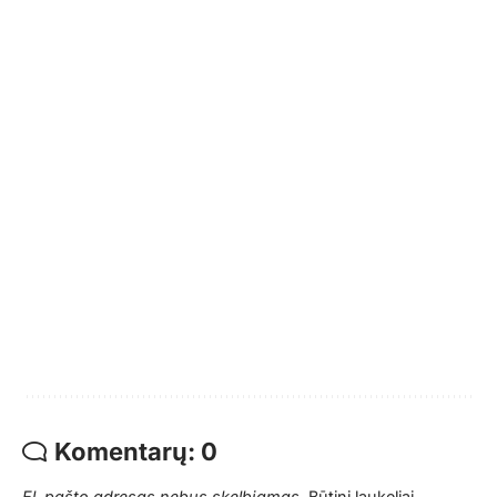
Komentarų: 0
El. pašto adresas nebus skelbiamas.
Būtini laukeliai