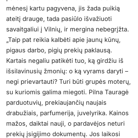
mėnesį kartu pagyvena, jis žada puikią
ateitį drauge, tada pasiūlo išvažiuoti
savaitgaliui į Vilnių, ir mergina nebegrįžta.
„Taip pat reikia kalbėti apie jaunų kūnų,
pigaus darbo, pigių prekių paklausą.
Kartais negaliu patikėti tuo, ką girdžiu iš
išsilavinusių žmonių: o ką vyrams daryti –
negi prievartauti? Turi būti grupės moterų,
su kuriomis galima miegoti. Pilna Tauragė
parduotuvių, prekiaujančių naujais
drabužiais, parfumerija, juvelyrika. Kainos
mažos, daiktai nauji, o pardavėjos neturi
prekių įsigijimo dokumentų. Jos laikosi