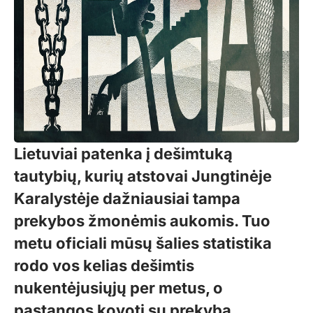
Lietuviai patenka į dešimtuką
tautybių, kurių atstovai Jungtinėje
Karalystėje dažniausiai tampa
prekybos žmonėmis aukomis. Tuo
metu oficiali mūsų šalies statistika
rodo vos kelias dešimtis
nukentėjusiųjų per metus, o
pastangos kovoti su prekyba