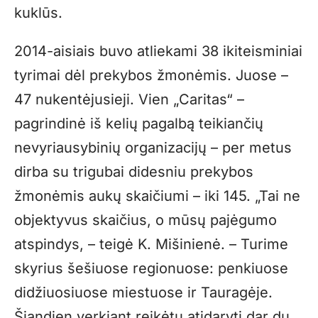
kuklūs.
2014-aisiais buvo atliekami 38 ikiteisminiai
tyrimai dėl prekybos žmonėmis. Juose –
47 nukentėjusieji. Vien „Caritas“ –
pagrindinė iš kelių pagalbą teikiančių
nevyriausybinių organizacijų – per metus
dirba su trigubai didesniu prekybos
žmonėmis aukų skaičiumi – iki 145. „Tai ne
objektyvus skaičius, o mūsų pajėgumo
atspindys, – teigė K. Mišinienė. – Turime
skyrius šešiuose regionuose: penkiuose
didžiuosiuose miestuose ir Tauragėje.
Šiandien verkiant reikėtų atidaryti dar du