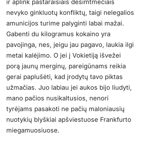
ir aplink pastaraisiais dešimtmečiais
nevyko ginkluotų konfliktų, taigi nelegalios
amunicijos turime palyginti labai mažai.
Gabenti du kilogramus kokaino yra
pavojinga, nes, jeigu jau pagavo, laukia ilgi
metai kalėjimo. O jei į Vokietiją išvežei
porą jaunų merginų, pareigūnams reikia
gerai paplušėti, kad įrodytų tavo piktas
užmačias. Juo labiau jei aukos bijo liudyti,
mano pačios nusikaltusios, nenori
tyrėjams pasakoti ne pačių maloniausių
nuotykių blyškiai apšviestuose Frankfurto
miegamuosiuose.