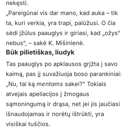
nekęsti.
„Pareigūnai vis dar mano, kad auka – tik
ta, kuri verkia, yra trapi, palūžusi. O čia
sėdi įžūlus paauglys ir giriasi, kad „ožys“
nebus“, – sakė K. Mišinienė.
Būk pilietiškas, liudyk
Tas paauglys po apklausos grįžta į savo
kaimą, pas jį suvažiuoja boso parankiniai:
„Nu, tai ką
mentams
sakei?“ Tokiais
atvejais apeliacijos į žmogaus
sąmoningumą ir drąsa, net jei jis jaučiasi
išnaudojamas ir norėtų ištrūkti, yra
visiškai tuščios.