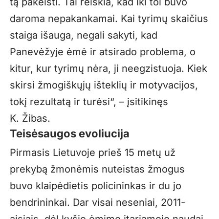
tą pakeisti. Tai reiškia, kad iki tol buvo
daroma nepakankamai. Kai tyrimų skaičius
staiga išauga, negali sakyti, kad
Panevėžyje ėmė ir atsirado problema, o
kitur, kur tyrimų nėra, ji neegzistuoja. Kiek
skirsi žmogiškųjų išteklių ir motyvacijos,
tokį rezultatą ir turėsi“, – įsitikinęs
K. Žibas.
Teisėsaugos evoliucija
Pirmasis Lietuvoje prieš 15 metų už
prekybą žmonėmis nuteistas žmogus
buvo klaipėdietis policininkas ir du jo
bendrininkai. Dar visai neseniai, 2011-