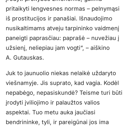
pritaikyti lengvesnes normas – pelnymąsi
iš prostitucijos ir panašiai. Išnaudojimo
nusikaltimams atveju tarpininko vaidmenį
paneigti paprasčiau: paprašė – nuvežiau į
užsienį, neliepiau jam vogti“, – aiškino
A. Gutauskas.
Juk to jaunuolio niekas nelaikė uždaryto
viešnamyje. Jis suprato, kad vagia. Kodėl
nepabėgo, nepasiskundė? Teisme turi būti
įrodyti įviliojimo ir palaužtos valios
aspektai. Tuo metu auka jaučiasi
bendrininke, tyli, ir pareigūnai jos ima