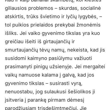
giliausios problemos – skurdas, socialinė
atskirtis, trūks švietimo ir lyčių lygybės, –
tol puikios prielaidos prekybai žmonėmis
išliks. Jei vaiko gyvenimo tikslas yra kuo
greičiau išeiti iš girtaujančių ir
smurtaujančių tėvų namų, nekeista, kad jis
susidomi kaimyno pasiūlymu važiuoti
prasimanyti pinigų užsienyje. Jei mergaitei
vaikų namuose kalama į galvą, kad jos
gyvenimo tikslas – susirasti vyrą,
nenuostabu, jog sulaukusi šešiolikos ji
įsitveria į parankę pirmam dėmesį
parodžiusiam trisdešimtmečiui. Jie