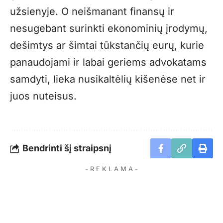
užsienyje. O neišmanant finansų ir
nesugebant surinkti ekonominių įrodymų,
dešimtys ar šimtai tūkstančių eurų, kurie
panaudojami ir labai geriems advokatams
samdyti, lieka nusikaltėlių kišenėse net ir
juos nuteisus.
Bendrinti šį straipsnį
- R E K L A M A -