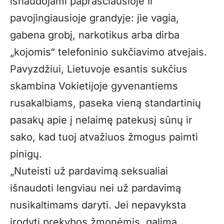
išnaudojami paprasčiausioje ir
pavojingiausioje grandyje: jie vagia,
gabena grobį, narkotikus arba dirba
„kojomis“ telefoninio sukčiavimo atvejais.
Pavyzdžiui, Lietuvoje esantis sukčius
skambina Vokietijoje gyvenantiems
rusakalbiams, paseka vieną standartinių
pasakų apie į nelaimę patekusį sūnų ir
sako, kad tuoj atvažiuos žmogus paimti
pinigų.
„Nuteisti už pardavimą seksualiai
išnaudoti lengviau nei už pardavimą
nusikaltimams daryti. Jei nepavyksta
įrodyti prekybos žmonėmis, galima