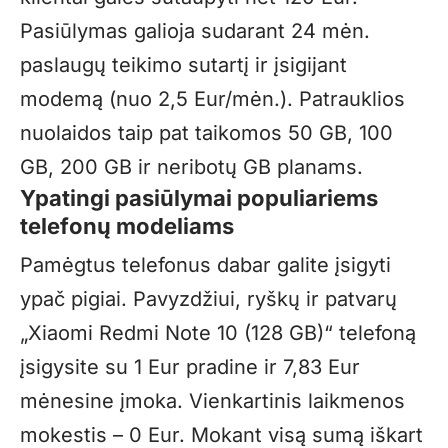
Pasiūlymas galioja sudarant 24 mėn.
paslaugų teikimo sutartį ir įsigijant
modemą (nuo 2,5 Eur/mėn.). Patrauklios
nuolaidos taip pat taikomos 50 GB, 100
GB, 200 GB ir neribotų GB planams.
Ypatingi pasiūlymai populiariems
telefonų modeliams
Pamėgtus telefonus dabar galite įsigyti
ypač pigiai. Pavyzdžiui, ryškų ir patvarų
„Xiaomi Redmi Note 10 (128 GB)“ telefoną
įsigysite su 1 Eur pradine ir 7,83 Eur
mėnesine įmoka. Vienkartinis laikmenos
mokestis – 0 Eur. Mokant visą sumą iškart