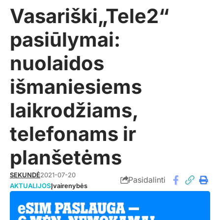
Vasariški„Tele2“
pasiūlymai:
nuolaidos
išmaniesiems
laikrodžiams,
telefonams ir
planšetėms
SEKUNDĖ
2021-07-20
Pasidalinti
AKTUALIJOS
Įvairenybės