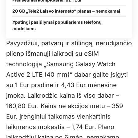
20 GB „Tele2 Laisvo interneto“ planas – nemokamai
Ypatingi pasiūlymai populiariems telefonų
modeliams
Pavyzdžiui, patvarų ir stilingą, nerūdijančio
plieno išmanųjį laikrodį su eSIM
technologija „Samsung Galaxy Watch
Active 2 LTE (40 mm)“ dabar galite įsigyti
su 1 Eur pradine ir 4,43 Eur mėnesine
įmoka. Laikrodžio kaina iš viso dabar –
160,80 Eur. Kaina ne akcijos metu – 359
Eur. Įrenginiui taikomas vienkartinis
laikmenos mokestis – 1,74 Eur. Plano
laikrodžiui kaina po 6 mėn. nemokamo