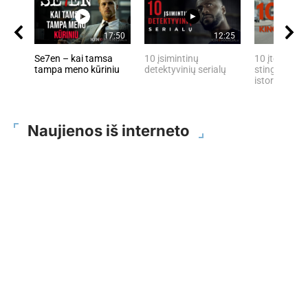
17:50
12:25
Se7en – kai tamsa
10 įsimintinų
10 įtemptų, 
tampa meno kūriniu
detektyvinių serialų
stingdančių 
istorijų
Naujienos iš interneto