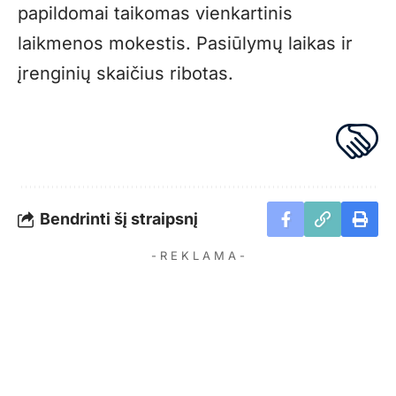
papildomai taikomas vienkartinis
laikmenos mokestis. Pasiūlymų laikas ir
įrenginių skaičius ribotas.
Bendrinti šį straipsnį
- R E K L A M A -