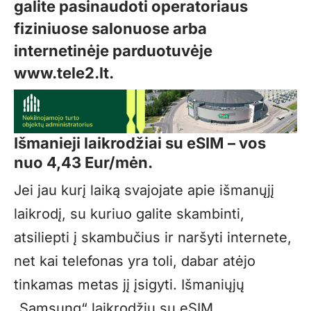
galite pasinaudoti operatoriaus
fiziniuose salonuose arba
internetinėje parduotuvėje
www.tele2.lt
.
Išmanieji laikrodžiai su eSIM – vos
nuo
4,43 Eur/m
ėn.
Jei jau kurį laiką svajojate apie išmanųjį
laikrodį, su kuriuo galite skambinti,
atsiliepti į skambučius ir naršyti internete,
net kai telefonas yra toli, dabar atėjo
tinkamas metas jį įsigyti. Išmaniųjų
„Samsung“ laikrodžių su eSIM