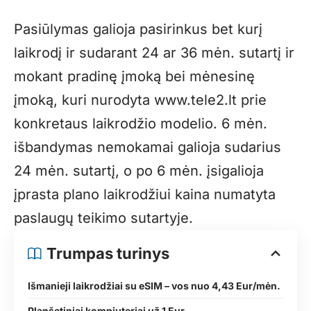
Pasiūlymas galioja pasirinkus bet kurį
laikrodį ir sudarant 24 ar 36 mėn. sutartį ir
mokant pradinę įmoką bei mėnesinę
įmoką, kuri nurodyta
www.tele2.lt
prie
konkretaus laikrodžio modelio. 6 mėn.
išbandymas nemokamai galioja sudarius
24 mėn. sutartį, o po 6 mėn. įsigalioja
įprasta plano laikrodžiui kaina numatyta
paslaugų teikimo sutartyje.
Trumpas turinys
Išmanieji laikrodžiai su eSIM – vos nuo 4,43 Eur/mėn.
Planšetiniai kompiuteriai už 1 Eur