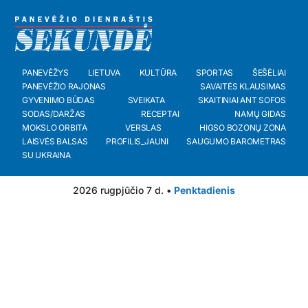
PANEVĖŽYS
LIETUVA
KULTŪRA
SPORTAS
ŠEŠĖLIAI
PANEVĖŽIO RAJONAS
SAVAITĖS KLAUSIMAS
GYVENIMO BŪDAS
SVEIKATA
SKAITINIAI ANT SOFOS
SODAS/DARŽAS
RECEPTAI
NAMŲ GIDAS
MOKSLO ORBITA
VERSLAS
HIGSO BOZONŲ ZONA
LAISVĖS BALSAS
PROFILIS_JAUNI
SAUGUMO BAROMETRAS
SU UKRAINA
2026 rugpjūčio 7 d. •
Penktadienis