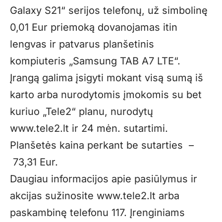
Galaxy S21“ serijos telefonų, už simbolinę
0,01 Eur priemoką dovanojamas itin
lengvas ir patvarus planšetinis
kompiuteris „Samsung TAB A7 LTE“.
Įrangą galima įsigyti mokant visą sumą iš
karto arba nurodytomis įmokomis su bet
kuriuo „Tele2“ planu, nurodytų
www.tele2.lt
ir 24 mėn. sutartimi.
Planšetės kaina perkant be sutarties –
73,31 Eur.
Daugiau informacijos apie pasiūlymus ir
akcijas sužinosite
www.tele2.lt
arba
paskambinę telefonu 117. Įrenginiams