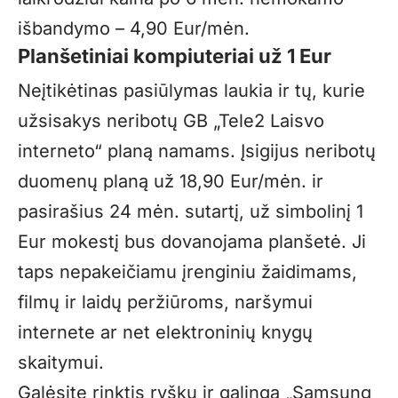
išbandymo – 4,90 Eur/mėn.
Planšetiniai kompiuteriai už
1 Eur
Neįtikėtinas pasiūlymas laukia ir tų, kurie
užsisakys neribotų GB „Tele2 Laisvo
interneto“ planą namams. Įsigijus neribotų
duomenų planą už 18,90 Eur/mėn. ir
pasirašius 24 mėn. sutartį, už simbolinį 1
Eur mokestį bus dovanojama planšetė. Ji
taps nepakeičiamu įrenginiu žaidimams,
filmų ir laidų peržiūroms, naršymui
internete ar net elektroninių knygų
skaitymui.
Galėsite rinktis ryškų ir galingą „Samsung