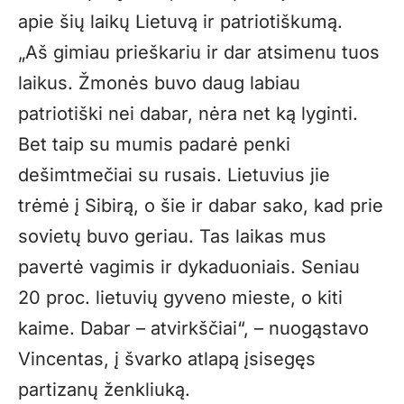
apie šių laikų Lietuvą ir patriotiškumą.
„Aš gimiau prieškariu ir dar atsimenu tuos
laikus. Žmonės buvo daug labiau
patriotiški nei dabar, nėra net ką lyginti.
Bet taip su mumis padarė penki
dešimtmečiai su rusais. Lietuvius jie
trėmė į Sibirą, o šie ir dabar sako, kad prie
sovietų buvo geriau. Tas laikas mus
pavertė vagimis ir dykaduoniais. Seniau
20 proc. lietuvių gyveno mieste, o kiti
kaime. Dabar – atvirkščiai“, – nuogąstavo
Vincentas, į švarko atlapą įsisegęs
partizanų ženkliuką.