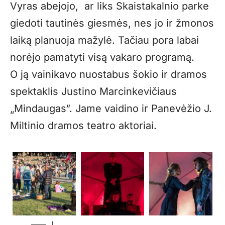
Vyras abejojo, ar liks Skaistakalnio parke
giedoti tautinės giesmės, nes jo ir žmonos
laiką planuoja mažylė. Tačiau pora labai
norėjo pamatyti visą vakaro programą.
O ją vainikavo nuostabus šokio ir dramos
spektaklis Justino Marcinkevičiaus
„Mindaugas“. Jame vaidino ir Panevėžio J.
Miltinio dramos teatro aktoriai.
L.