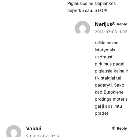
Pigiausios nė šlapiankos
neperku sau. STOP!
Nerijus
Reply
2018-07-08 11:07
reikia seime
istatymais
uzdrausti
pirkimus pagal
pigiausia kaina ir
tik staigiai tai
padaryti. Sako
kad Burokiene
protinga moteris
gal ji apsiimtu
pradet
Vaidui
Reply
2018-07-07 10:56