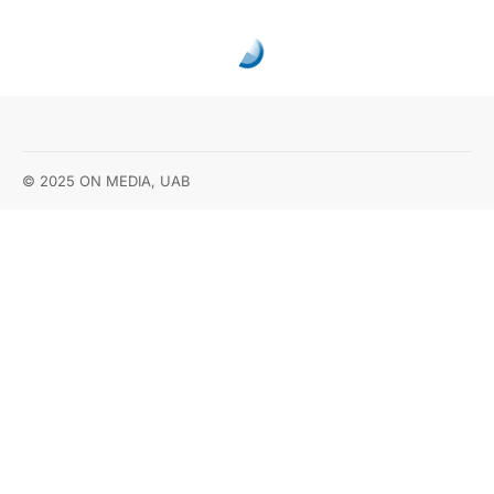
Panevėžys švenčia
Valstybės dieną
Ingrida NAGROCKIENĖ
2018-07-06
Pasidalinti
KULTŪRA
5 komentarai