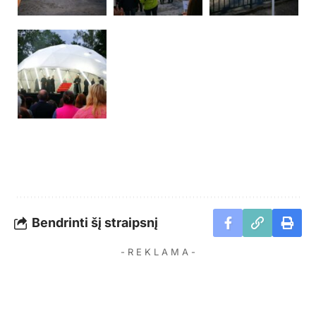
Bendrinti šį straipsnį
- R E K L A M A -