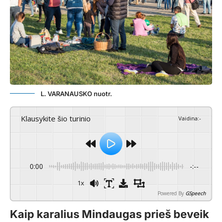
L. VARANAUSKO nuotr.
Klausykite šio turinio
Vaidina
:
-
0:00
-:--
1x
Powered By
GSpeech
Kaip karalius Mindaugas prieš beveik