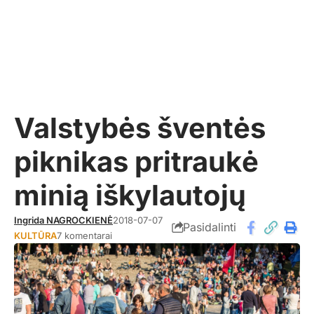
Valstybės šventės
piknikas pritraukė
minią iškylautojų
Ingrida NAGROCKIENĖ
2018-07-07
Pasidalinti
KULTŪRA
7 komentarai