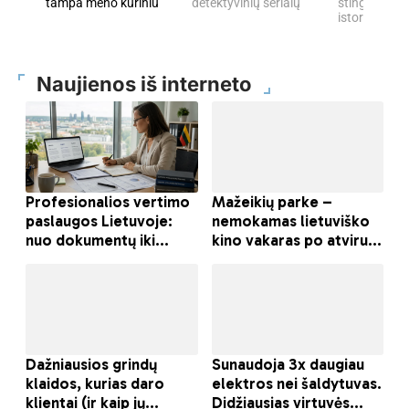
tampa meno kūriniu
detektyvinių serialų
stingdančių 
istorijų
Naujienos iš interneto