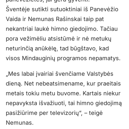
Šventėje sutikti sutuoktiniai iš Panevėžio
Vaida ir Nemunas Rašinskai taip pat
nekantriai laukė himno giedojimo. Tačiau
pora vežimėliu atsistūmė ir nė metukų
neturinčią anūkėlę, tad būgštavo, kad
visos Mindauginių programos nepamatys.
„Mes labai įvairiai švenčiame Valstybės
dieną. Net nebeatsimename, kur praeitais
metais tokiu metu buvome. Kartais niekur
nepavyksta išvažiuoti, tai himno giedojimą
pasižiūrime per televizorių“, – teigė
Nemunas.