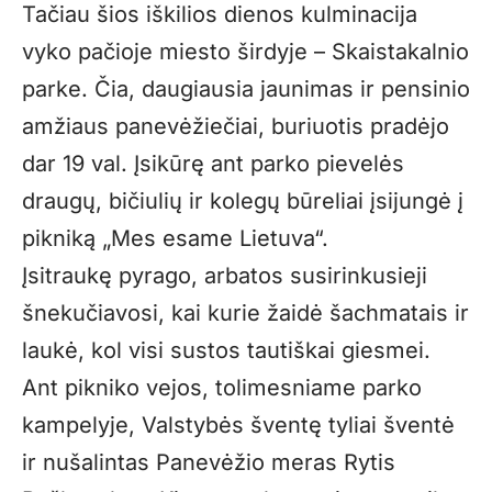
Tačiau šios iškilios dienos kulminacija
vyko pačioje miesto širdyje – Skaistakalnio
parke. Čia, daugiausia jaunimas ir pensinio
amžiaus panevėžiečiai, buriuotis pradėjo
dar 19 val. Įsikūrę ant parko pievelės
draugų, bičiulių ir kolegų būreliai įsijungė į
pikniką „Mes esame Lietuva“.
Įsitraukę pyrago, arbatos susirinkusieji
šnekučiavosi, kai kurie žaidė šachmatais ir
laukė, kol visi sustos tautiškai giesmei.
Ant pikniko vejos, tolimesniame parko
kampelyje, Valstybės šventę tyliai šventė
ir nušalintas Panevėžio meras Rytis