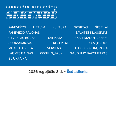
PANEVĖŽYS
LIETUVA
KULTŪRA
SPORTAS
ŠEŠĖLIAI
PANEVĖŽIO RAJONAS
SAVAITĖS KLAUSIMAS
GYVENIMO BŪDAS
SVEIKATA
SKAITINIAI ANT SOFOS
SODAS/DARŽAS
RECEPTAI
NAMŲ GIDAS
MOKSLO ORBITA
VERSLAS
HIGSO BOZONŲ ZONA
LAISVĖS BALSAS
PROFILIS_JAUNI
SAUGUMO BAROMETRAS
SU UKRAINA
2026 rugpjūčio 8 d. •
Šeštadienis