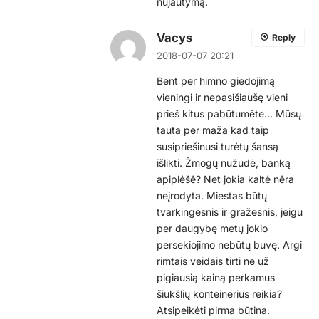
nujautymą.
Vacys
Reply
2018-07-07 20:21
Bent per himno giedojimą
vieningi ir nepasišiaušę vieni
prieš kitus pabūtumėte… Mūsų
tauta per maža kad taip
susipriešinusi turėtų šansą
išlikti. Žmogų nužudė, banką
apiplėšė? Net jokia kaltė nėra
neįrodyta. Miestas būtų
tvarkingesnis ir gražesnis, jeigu
per daugybę metų jokio
persekiojimo nebūtų buvę. Argi
rimtais veidais tirti ne už
pigiausią kainą perkamus
šiukšlių konteinerius reikia?
Atsipeikėti pirma būtina.