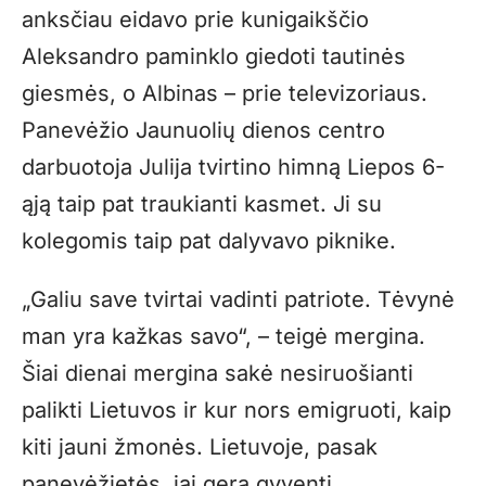
anksčiau eidavo prie kunigaikščio
Aleksandro paminklo giedoti tautinės
giesmės, o Albinas – prie televizoriaus.
Panevėžio Jaunuolių dienos centro
darbuotoja Julija tvirtino himną Liepos 6-
ąją taip pat traukianti kasmet. Ji su
kolegomis taip pat dalyvavo piknike.
„Galiu save tvirtai vadinti patriote. Tėvynė
man yra kažkas savo“, – teigė mergina.
Šiai dienai mergina sakė nesiruošianti
palikti Lietuvos ir kur nors emigruoti, kaip
kiti jauni žmonės. Lietuvoje, pasak
panevėžietės, jai gera gyventi.