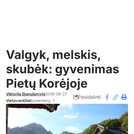
Valgyk, melskis,
skubėk: gyvenimas
Pietų Korėjoje
Viktorija Stanulionytė
2018-08-27
Pasidalinti
Vietovardžiai
Komentarų: 1