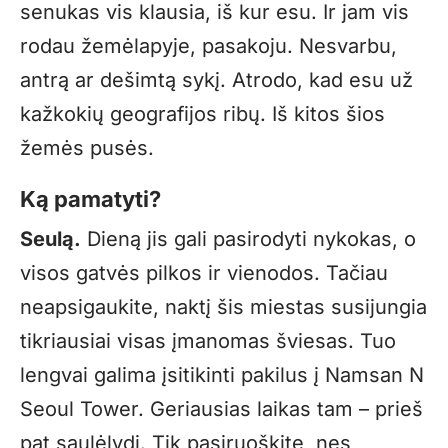
senukas vis klausia, iš kur esu. Ir jam vis
rodau žemėlapyje, pasakoju. Nesvarbu,
antrą ar dešimtą sykį. Atrodo, kad esu už
kažkokių geografijos ribų. Iš kitos šios
žemės pusės.
Ką pamatyti?
Seulą.
Dieną jis gali pasirodyti nykokas, o
visos gatvės pilkos ir vienodos. Tačiau
neapsigaukite, naktį šis miestas susijungia
tikriausiai visas įmanomas šviesas. Tuo
lengvai galima įsitikinti pakilus į Namsan N
Seoul Tower. Geriausias laikas tam – prieš
pat saulėlydį. Tik pasiruoškite, nes