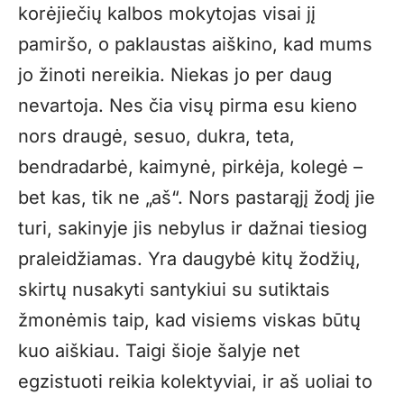
korėjiečių kalbos mokytojas visai jį
pamiršo, o paklaustas aiškino, kad mums
jo žinoti nereikia. Niekas jo per daug
nevartoja. Nes čia visų pirma esu kieno
nors draugė, sesuo, dukra, teta,
bendradarbė, kaimynė, pirkėja, kolegė –
bet kas, tik ne „aš“. Nors pastarąjį žodį jie
turi, sakinyje jis nebylus ir dažnai tiesiog
praleidžiamas. Yra daugybė kitų žodžių,
skirtų nusakyti santykiui su sutiktais
žmonėmis taip, kad visiems viskas būtų
kuo aiškiau. Taigi šioje šalyje net
egzistuoti reikia kolektyviai, ir aš uoliai to