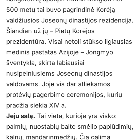
500 metų tai buvo pagrindinė Korėją
valdžiusios Joseonų dinastijos rezidencija.
Šiandien už jų – Pietų Korėjos
prezidentūra. Visai netoli stūkso ilgiausias
medinis pastatas Azijoje – Jongmyo
šventykla, skirta labiausiai
nusipelniusiems Joseonų dinastijos
valdovams. Joje vis dar atliekamos
protėvių pagerbimo ceremonijos, kurių
pradžia siekia XIV a.
Jeju salą.
Tai vieta, kurioje yra visko:
palmių, nuostabių balto smėlio paplūdimių,
kalnų, mandarinmedžių. Čia galima