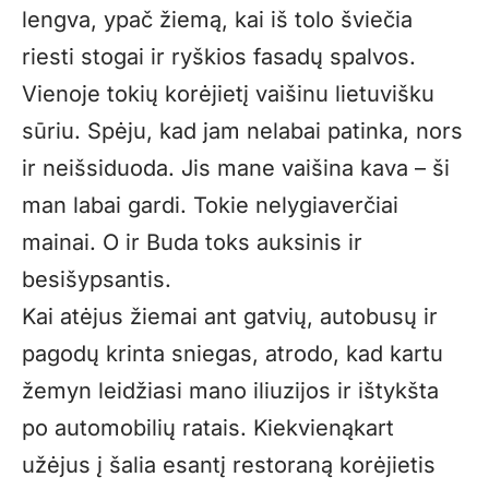
lengva, ypač žiemą, kai iš tolo šviečia
riesti stogai ir ryškios fasadų spalvos.
Vienoje tokių korėjietį vaišinu lietuvišku
sūriu. Spėju, kad jam nelabai patinka, nors
ir neišsiduoda. Jis mane vaišina kava – ši
man labai gardi. Tokie nelygiaverčiai
mainai. O ir Buda toks auksinis ir
besišypsantis.
Kai atėjus žiemai ant gatvių, autobusų ir
pagodų krinta sniegas, atrodo, kad kartu
žemyn leidžiasi mano iliuzijos ir ištykšta
po automobilių ratais. Kiekvienąkart
užėjus į šalia esantį restoraną korėjietis