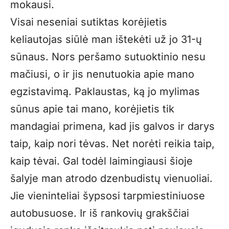
mokausi.
Visai neseniai sutiktas korėjietis
keliautojas siūlė man ištekėti už jo 31-ų
sūnaus. Nors peršamo sutuoktinio nesu
mačiusi, o ir jis nenutuokia apie mano
egzistavimą. Paklaustas, ką jo mylimas
sūnus apie tai mano, korėjietis tik
mandagiai primena, kad jis galvos ir darys
taip, kaip nori tėvas. Net norėti reikia taip,
kaip tėvai. Gal todėl laimingiausi šioje
šalyje man atrodo dzenbudistų vienuoliai.
Jie vieninteliai šypsosi tarpmiestiniuose
autobusuose. Ir iš rankovių grakščiai