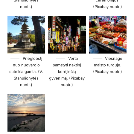
Stanulionytės
ceremonijos.
nuotr.)
(Pixabay nuotr.)
Prieglobstį
Verta
Viešnagė
nuo nuovargio
pamatyti naktinį
maisto turguje.
suteikia gamta. (V.
korėjiečių
(Pixabay nuotr.)
Stanulionytės
gyvenimą. (Pixabay
nuotr.)
nuotr.)