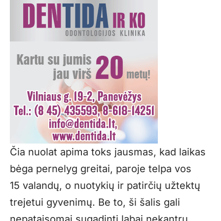
Čia nuolat apima toks jausmas, kad laikas
bėga pernelyg greitai, paroje telpa vos
15 valandų, o nuotykių ir patirčių užtektų
trejetui gyvenimų. Be to, ši šalis gali
nepataisomai sugadinti labai nekantrų