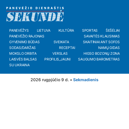
PANEVĖŽYS
LIETUVA
KULTŪRA
SPORTAS
ŠEŠĖLIAI
PANEVĖŽIO RAJONAS
SAVAITĖS KLAUSIMAS
GYVENIMO BŪDAS
SVEIKATA
SKAITINIAI ANT SOFOS
SODAS/DARŽAS
RECEPTAI
NAMŲ GIDAS
MOKSLO ORBITA
VERSLAS
HIGSO BOZONŲ ZONA
LAISVĖS BALSAS
PROFILIS_JAUNI
SAUGUMO BAROMETRAS
SU UKRAINA
2026 rugpjūčio 9 d. •
Sekmadienis