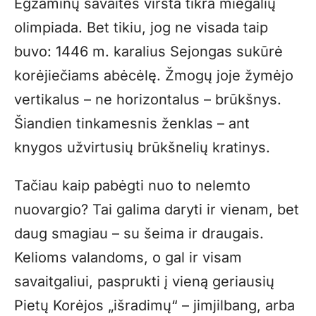
Egzaminų savaitės virsta tikra miegalių
olimpiada. Bet tikiu, jog ne visada taip
buvo: 1446 m. karalius Sejongas sukūrė
korėjiečiams abėcėlę. Žmogų joje žymėjo
vertikalus – ne horizontalus – brūkšnys.
Šiandien tinkamesnis ženklas – ant
knygos užvirtusių brūkšnelių kratinys.
Tačiau kaip pabėgti nuo to nelemto
nuovargio? Tai galima daryti ir vienam, bet
daug smagiau – su šeima ir draugais.
Kelioms valandoms, o gal ir visam
savaitgaliui, pasprukti į vieną geriausių
Pietų Korėjos „išradimų“ – jimjilbang, arba