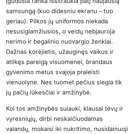
įgudusia ranka išsitraukia patį naujausią
samsungą (kuo didesniu ekranu – tuo
geriau). Pilkos jų uniformos niekada
nesusiglamžiusios, o veidų nebjauroja
nerimo ir begalinio nuovargio ženklai.
Dažnas korėjietis, užauginęs vaikus ir
atlikęs pareigą visuomenei, brandaus
gyvenimo metus svajoja praleisti
vienuolyne. Nes tuomet pečius slegia tik
jų pačių lūkesčiai ir amžinybė.
Kol tos amžinybės sulauki, klausai tėvų ir
vyresniųjų, dirbi neskaičiuodamas
valandų, mokaisi iki nukritimo, nusidainuoji