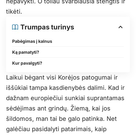
nepavykti. O toliau svarbiausia stengtis ir
tikėti.
Trumpas turinys
Pabėgimas į kalnus
Ką pamatyti?
Kur pavalgyti?
Laikui bėgant visi Korėjos patogumai ir
iššūkiai tampa kasdienybės dalimi. Kad ir
dažnam europiečiui sunkiai suprantamas
sėdėjimas ant grindų. Žiemą, kai jos
šildomos, man tai be galo patinka. Net
galėčiau pasidalyti patarimais, kaip