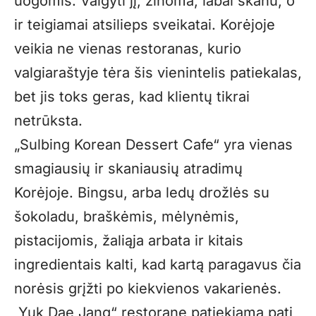
uogomis. Valgyti jį, žinoma, labai skanu, o
ir teigiamai atsilieps sveikatai. Korėjoje
veikia ne vienas restoranas, kurio
valgiaraštyje tėra šis vienintelis patiekalas,
bet jis toks geras, kad klientų tikrai
netrūksta.
„Sulbing Korean Dessert Cafe“ yra vienas
smagiausių ir skaniausių atradimų
Korėjoje. Bingsu, arba ledų drožlės su
šokoladu, braškėmis, mėlynėmis,
pistacijomis, žaliąja arbata ir kitais
ingredientais kalti, kad kartą paragavus čia
norėsis grįžti po kiekvienos vakarienės.
„Yuk Dae Jang“ restorane patiekiama pati