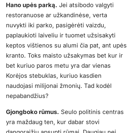
Hano upės parką.
Jei atsibodo valgyti
restoranuose ar užkandinėse, verta
nuvykti iki parko, pasigėrėti vaizdu,
paplaukioti laiveliu ir tuomet užsisakyti
keptos vištienos su alumi čia pat, ant upės
kranto. Toks maisto užsakymas bet kur ir
bet kuriuo paros metu yra dar vienas
Korėjos stebuklas, kuriuo kasdien
naudojasi milijonai žmonių. Tad kodėl
nepabandžius?
Gjongboko rūmus.
Seulo politinis centras
yra maždaug ten, kur dabar stovi
dangoraižių apsupti rūmai. Daugiau nei