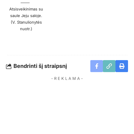
Atsisveikinimas su
saule Jeju saloje.
(V. Stanulionytės
nuotr.)
Bendrinti šį straipsnį
- R E K L A M A -