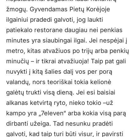
žmogų. Gyvendamas Pietų Korėjoje
ilgainiui pradedi galvoti, jog laukti
patiekalo restorane daugiau nei penkias
minutes yra siaubingai ilgai. Jei nespėjai į
metro, kitas atvažiuos po trijų arba penkių
minučių – ir tikrai atvažiuoja! Taip pat gali
nuvykti į kitą šalies dalį vos per porą
valandų, nors teoriškai tokia kelionė
galėtų trukti visą dieną. Jei esi baisiai
alkanas ketvirtą ryto, nieko tokio –už
kampo yra „7eleven“ arba kokia visą parą
dirbanti užeiga. Tad nesunku pradėti
galvoti, kad taip turi būti visur, ir pavirsti