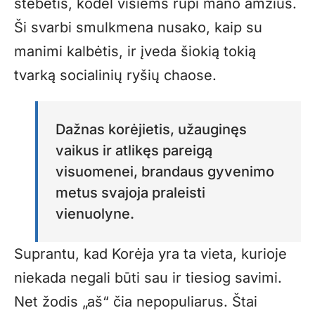
stebėtis, kodėl visiems rūpi mano amžius.
Ši svarbi smulkmena nusako, kaip su
manimi kalbėtis, ir įveda šiokią tokią
tvarką socialinių ryšių chaose.
Dažnas korėjietis, užauginęs
vaikus ir atlikęs pareigą
visuomenei, brandaus gyvenimo
metus svajoja praleisti
vienuolyne.
Suprantu, kad Korėja yra ta vieta, kurioje
niekada negali būti sau ir tiesiog savimi.
Net žodis „aš“ čia nepopuliarus. Štai