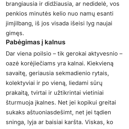
brangiausia ir didžiausia, ar nedidelė, vos
penkios minutės kelio nuo namų esanti
jimjilbang, iš jos visada išeisi lyg naujai
gimęs.
Pabėgimas į kalnus
Dar viena poilsio – tik gerokai aktyvesnio –
oazė korėjiečiams yra kalnai. Kiekvieną
savaitę, geriausia sekmadienio rytais,
kolektyviai ir po vieną, liedami sūrų
prakaitą, tvirtai ir užtikrintai vietiniai
šturmuoja įkalnes. Net jei kopikui greitai
sukaks aštuoniasdešimt, net jei tądien
sninga, lyja ar baisiai karšta. Viskas, ko