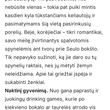
nebūsite vienas – tokia pat puiki mintis
kasdien kyla tūkstančiams keliautojų ir
pasimatymams šią vietą pasirinkusių
porelių. Beje, korėjiečiai – tikri romantikai,
savo meilę įtvirtinantys spalvotomis
spynelėmis ant tvorų prie Seulo bokšto.
Tik nepavyko sužinoti, ką jie daro su tų
spynelių raktais, nes jų mėtyti žemyn
neleidžiama. Apie tai griežtai įspėja ir
sukabinti ženklai.
Naktinį gyvenimą.
Nuo gana paprastų ir
juokingų drinking games, kurie po
kiekvieno bokalo ar taurelės atrodo vis