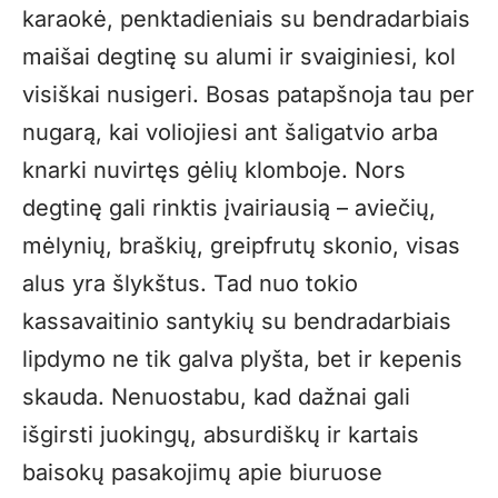
karaokė, penktadieniais su bendradarbiais
maišai degtinę su alumi ir svaiginiesi, kol
visiškai nusigeri. Bosas patapšnoja tau per
nugarą, kai voliojiesi ant šaligatvio arba
knarki nuvirtęs gėlių klomboje. Nors
degtinę gali rinktis įvairiausią – aviečių,
mėlynių, braškių, greipfrutų skonio, visas
alus yra šlykštus. Tad nuo tokio
kassavaitinio santykių su bendradarbiais
lipdymo ne tik galva plyšta, bet ir kepenis
skauda. Nenuostabu, kad dažnai gali
išgirsti juokingų, absurdiškų ir kartais
baisokų pasakojimų apie biuruose