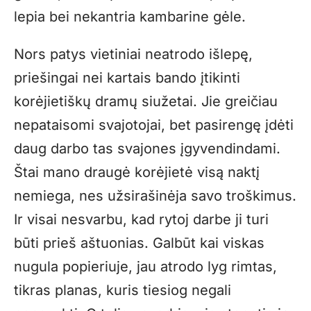
lepia bei nekantria kambarine gėle.
Nors patys vietiniai neatrodo išlepę,
priešingai nei kartais bando įtikinti
korėjietiškų dramų siužetai. Jie greičiau
nepataisomi svajotojai, bet pasirengę įdėti
daug darbo tas svajones įgyvendindami.
Štai mano draugė korėjietė visą naktį
nemiega, nes užsirašinėja savo troškimus.
Ir visai nesvarbu, kad rytoj darbe ji turi
būti prieš aštuonias. Galbūt kai viskas
nugula popieriuje, jau atrodo lyg rimtas,
tikras planas, kuris tiesiog negali