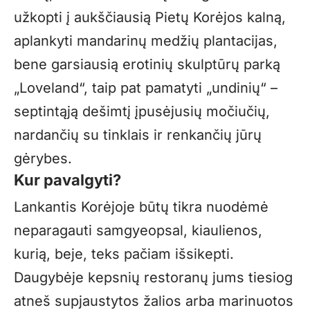
užkopti į aukščiausią Pietų Korėjos kalną,
aplankyti mandarinų medžių plantacijas,
bene garsiausią erotinių skulptūrų parką
„Loveland“, taip pat pamatyti „undinių“ –
septintąją dešimtį įpusėjusių močiučių,
nardančių su tinklais ir renkančių jūrų
gėrybes.
Kur pavalgyti?
Lankantis Korėjoje būtų tikra nuodėmė
neparagauti samgyeopsal, kiaulienos,
kurią, beje, teks pačiam išsikepti.
Daugybėje kepsnių restoranų jums tiesiog
atneš supjaustytos žalios arba marinuotos