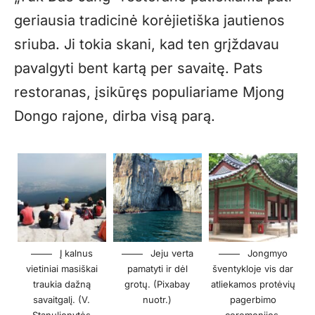
geriausia tradicinė korėjietiška jautienos
sriuba. Ji tokia skani, kad ten grįždavau
pavalgyti bent kartą per savaitę. Pats
restoranas, įsikūręs populiariame Mjong
Dongo rajone, dirba visą parą.
Į kalnus
Jeju verta
Jongmyo
vietiniai masiškai
pamatyti ir dėl
šventykloje vis dar
traukia dažną
grotų. (Pixabay
atliekamos protėvių
savaitgalį. (V.
nuotr.)
pagerbimo