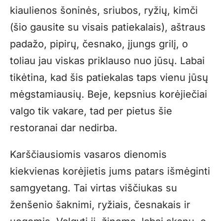
kiaulienos šoninės, sriubos, ryžių, kimči
(šio gausite su visais patiekalais), aštraus
padažo, pipirų, česnako, įjungs grilį, o
toliau jau viskas priklauso nuo jūsų. Labai
tikėtina, kad šis patiekalas taps vienu jūsų
mėgstamiausių. Beje, kepsnius korėjiečiai
valgo tik vakare, tad per pietus šie
restoranai dar nedirba.
Karščiausiomis vasaros dienomis
kiekvienas korėjietis jums patars išmėginti
samgyetang. Tai virtas viščiukas su
ženšenio šaknimi, ryžiais, česnakais ir