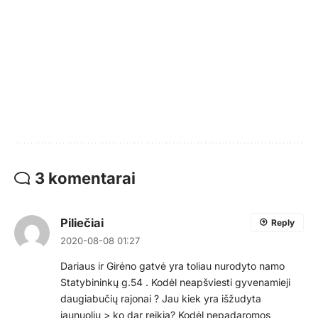
3 komentarai
Piliečiai
Reply
2020-08-08 01:27
Dariaus ir Girėno gatvė yra toliau nurodyto namo
Statybininkų g.54 . Kodėl neapšviesti gyvenamieji
daugiabučių rajonai ? Jau kiek yra išžudyta
jaunuolių > ko dar reikia? Kodėl nepadaromos