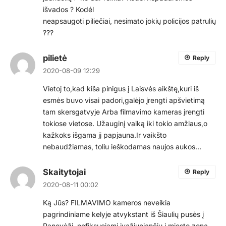
išvados ? Kodėl
neapsaugoti piliečiai, nesimato jokių policijos patrulių
???
pilietė
Reply
2020-08-09 12:29
Vietoj to,kad kiša pinigus į Laisvės aikštę,kuri iš
esmės buvo visai padori,galėjo įrengti apšvietimą
tam skersgatvyje Arba filmavimo kameras įrengti
tokiose vietose. Užauginį vaiką iki tokio amžiaus,o
kažkoks išgama jį papjauna.Ir vaikšto
nebaudžiamas, toliu ieškodamas naujos aukos…
Skaitytojai
Reply
2020-08-11 00:02
Ką Jūs? FILMAVIMO kameros neveikia
pagrindiniame kelyje atvykstant iš Šiaulių pusės į
Panevėžį, nefiksuojami įvažiuojančių į miesto zoną