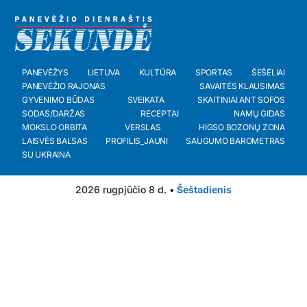
PANEVĖŽYS
LIETUVA
KULTŪRA
SPORTAS
ŠEŠĖLIAI
PANEVĖŽIO RAJONAS
SAVAITĖS KLAUSIMAS
GYVENIMO BŪDAS
SVEIKATA
SKAITINIAI ANT SOFOS
SODAS/DARŽAS
RECEPTAI
NAMŲ GIDAS
MOKSLO ORBITA
VERSLAS
HIGSO BOZONŲ ZONA
LAISVĖS BALSAS
PROFILIS_JAUNI
SAUGUMO BAROMETRAS
SU UKRAINA
2026 rugpjūčio 8 d. •
Šeštadienis