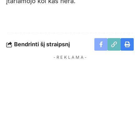
įtariamojo kol kas nėra.
Bendrinti šį straipsnį
- R E K L A M A -