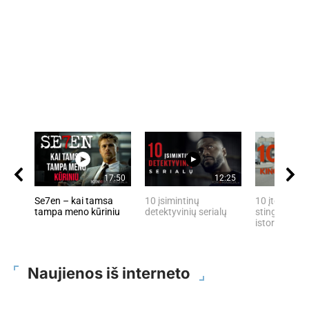
17:50
12:25
Se7en – kai tamsa
10 įsimintinų
10 įtemptų, 
tampa meno kūriniu
detektyvinių serialų
stingdančių 
istorijų
Naujienos iš interneto