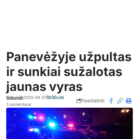
Panevėžyje užpultas
ir sunkiai sužalotas
jaunas vyras
Sekundė
2020-08-07
ŠEŠĖLIAI
Pasidalinti
3 komentarai