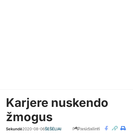
Karjere nuskendo
žmogus
Pasidalinti
Sekundė
2020-08-06
ŠEŠĖLIAI