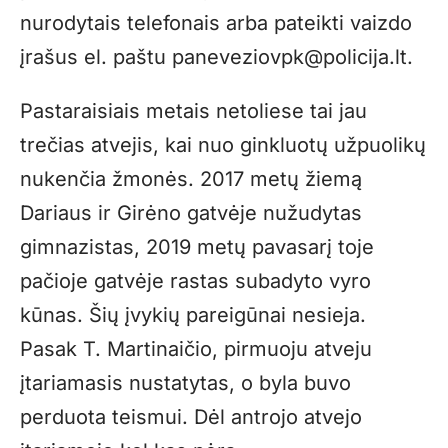
nurodytais telefonais arba pateikti vaizdo
įrašus el. paštu
paneveziovpk@policija.lt
.
Pastaraisiais metais netoliese tai jau
trečias atvejis, kai nuo ginkluotų užpuolikų
nukenčia žmonės. 2017 metų žiemą
Dariaus ir Girėno gatvėje nužudytas
gimnazistas, 2019 metų pavasarį toje
pačioje gatvėje rastas subadyto vyro
kūnas. Šių įvykių pareigūnai nesieja.
Pasak T. Martinaičio, pirmuoju atveju
įtariamasis nustatytas, o byla buvo
perduota teismui. Dėl antrojo atvejo