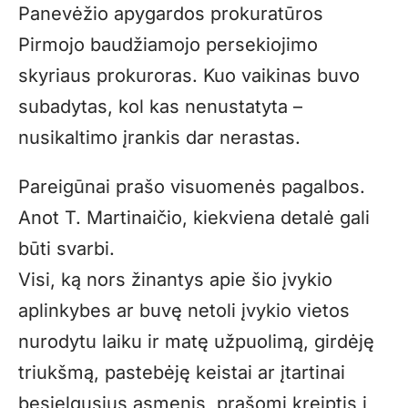
Panevėžio apygardos prokuratūros
Pirmojo baudžiamojo persekiojimo
skyriaus prokuroras. Kuo vaikinas buvo
subadytas, kol kas nenustatyta –
nusikaltimo įrankis dar nerastas.
Pareigūnai prašo visuomenės pagalbos.
Anot T. Martinaičio, kiekviena detalė gali
būti svarbi.
Visi, ką nors žinantys apie šio įvykio
aplinkybes ar buvę netoli įvykio vietos
nurodytu laiku ir matę užpuolimą, girdėję
triukšmą, pastebėję keistai ar įtartinai
besielgusius asmenis, prašomi kreiptis į