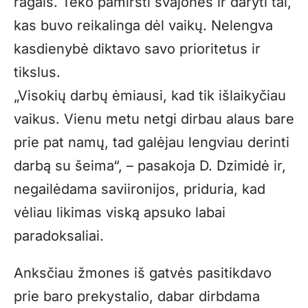
ragais. Teko pamiršti svajones ir daryti tai,
kas buvo reikalinga dėl vaikų. Nelengva
kasdienybė diktavo savo prioritetus ir
tikslus.
„Visokių darbų ėmiausi, kad tik išlaikyčiau
vaikus. Vienu metu netgi dirbau alaus bare
prie pat namų, tad galėjau lengviau derinti
darbą su šeima“, – pasakoja D. Dzimidė ir,
negailėdama saviironijos, priduria, kad
vėliau likimas viską apsuko labai
paradoksaliai.
Anksčiau žmones iš gatvės pasitikdavo
prie baro prekystalio, dabar dirbdama