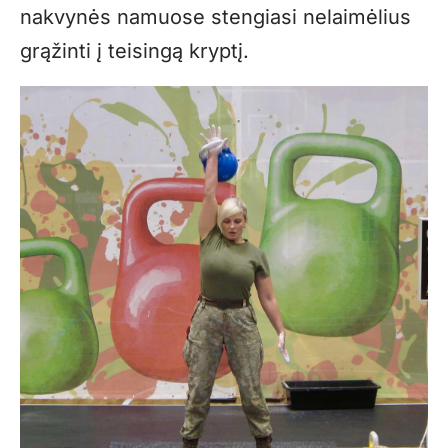
nakvynės namuose stengiasi nelaimėlius
grąžinti į teisingą kryptį.