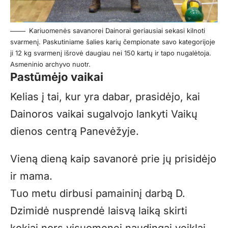
Kariuomenės savanorei Dainorai geriausiai sekasi kilnoti
svarmenį. Paskutiniame šalies karių čempionate savo kategorijoje
ji 12 kg svarmenį išrovė daugiau nei 150 kartų ir tapo nugalėtoja.
Asmeninio archyvo nuotr.
Pastūmėjo vaikai
Kelias į tai, kur yra dabar, prasidėjo, kai
Dainoros vaikai sugalvojo lankyti Vaikų
dienos centrą Panevėžyje.
Vieną dieną kaip savanorė prie jų prisidėjo
ir mama.
Tuo metu dirbusi pamaininį darbą D.
Dzimidė nusprendė laisvą laiką skirti