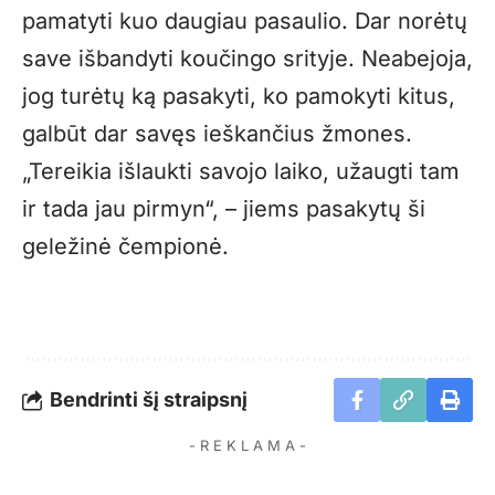
pamatyti kuo daugiau pasaulio. Dar norėtų
save išbandyti koučingo srityje. Neabejoja,
jog turėtų ką pasakyti, ko pamokyti kitus,
galbūt dar savęs ieškančius žmones.
„Tereikia išlaukti savojo laiko, užaugti tam
ir tada jau pirmyn“, – jiems pasakytų ši
geležinė čempionė.
Bendrinti šį straipsnį
- R E K L A M A -