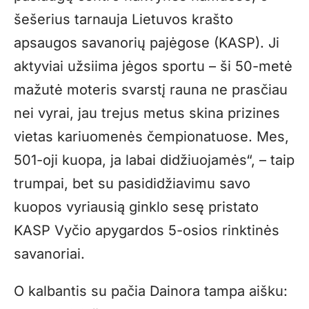
šešerius tarnauja Lietuvos krašto
apsaugos savanorių pajėgose (KASP). Ji
aktyviai užsiima jėgos sportu – ši 50-metė
mažutė moteris svarstį rauna ne prasčiau
nei vyrai, jau trejus metus skina prizines
vietas kariuomenės čempionatuose. Mes,
501-oji kuopa, ja labai didžiuojamės“, – taip
trumpai, bet su pasididžiavimu savo
kuopos vyriausią ginklo sesę pristato
KASP Vyčio apygardos 5-osios rinktinės
savanoriai.
O kalbantis su pačia Dainora tampa aišku: