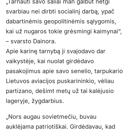
„Tarnauti savo šaliai man galbūt netgi
svarbiau nei dirbti socialinį darbą, ypač
dabartinėmis geopolitinėmis sąlygomis,
kai už nugaros tokie grėsmingi kaimynai“,
– svarsto Dainora.
Apie karinę tarnybą ji svajodavo dar
vaikystėje, kai nuolat girdėdavo
pasakojimus apie savo senelio, tarpukario
Lietuvos aviacijos puskarininkio, vėliau
partizano, dešimt metų už tai kalėjusio
lageryje, žygdarbius.
„Nors augau sovietmečiu, buvau
auklėjama patriotiškai. Girdėdavau, kad