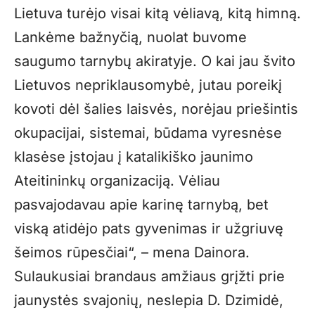
Lietuva turėjo visai kitą vėliavą, kitą himną.
Lankėme bažnyčią, nuolat buvome
saugumo tarnybų akiratyje. O kai jau švito
Lietuvos nepriklausomybė, jutau poreikį
kovoti dėl šalies laisvės, norėjau priešintis
okupacijai, sistemai, būdama vyresnėse
klasėse įstojau į katalikiško jaunimo
Ateitininkų organizaciją. Vėliau
pasvajodavau apie karinę tarnybą, bet
viską atidėjo pats gyvenimas ir užgriuvę
šeimos rūpesčiai“, – mena Dainora.
Sulaukusiai brandaus amžiaus grįžti prie
jaunystės svajonių, neslepia D. Dzimidė,