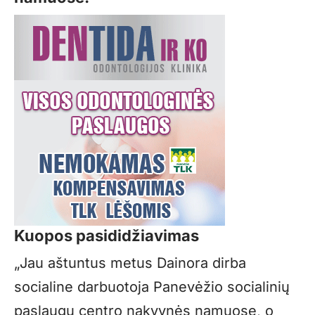
Kuopos pasididžiavimas
„Jau aštuntus metus Dainora dirba
socialine darbuotoja Panevėžio socialinių
paslaugų centro nakvynės namuose, o