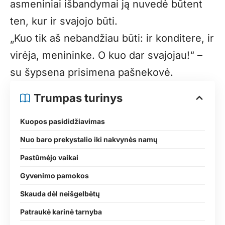
asmeniniai išbandymai ją nuvedė būtent
ten, kur ir svajojo būti.
„Kuo tik aš nebandžiau būti: ir konditere, ir
virėja, menininke. O kuo dar svajojau!“ –
su šypsena prisimena pašnekovė.
Trumpas turinys
Kuopos pasididžiavimas
Nuo baro prekystalio iki nakvynės namų
Pastūmėjo vaikai
Gyvenimo pamokos
Skauda dėl neišgelbėtų
Patraukė karinė tarnyba