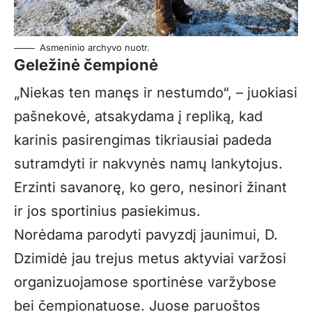
Asmeninio archyvo nuotr.
Geležinė čempionė
„Niekas ten manęs ir nestumdo“, – juokiasi
pašnekovė, atsakydama į repliką, kad
karinis pasirengimas tikriausiai padeda
sutramdyti ir nakvynės namų lankytojus.
Erzinti savanorę, ko gero, nesinori žinant
ir jos sportinius pasiekimus.
Norėdama parodyti pavyzdį jaunimui, D.
Dzimidė jau trejus metus aktyviai varžosi
organizuojamose sportinėse varžybose
bei čempionatuose. Juose paruoštos