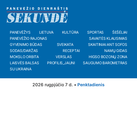
PANEVĖŽYS
LIETUVA
KULTŪRA
SPORTAS
ŠEŠĖLIAI
PANEVĖŽIO RAJONAS
SAVAITĖS KLAUSIMAS
GYVENIMO BŪDAS
SVEIKATA
SKAITINIAI ANT SOFOS
SODAS/DARŽAS
RECEPTAI
NAMŲ GIDAS
MOKSLO ORBITA
VERSLAS
HIGSO BOZONŲ ZONA
LAISVĖS BALSAS
PROFILIS_JAUNI
SAUGUMO BAROMETRAS
SU UKRAINA
2026 rugpjūčio 7 d. •
Penktadienis