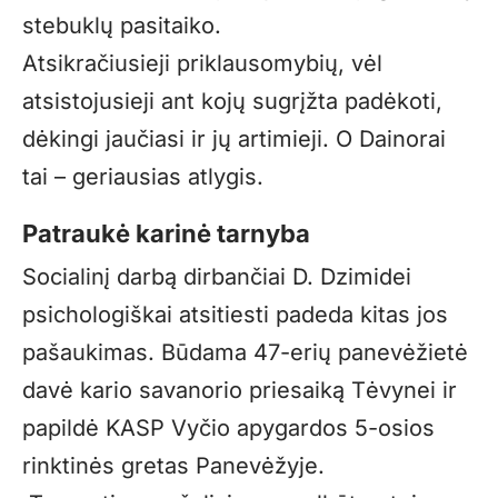
stebuklų pasitaiko.
Atsikračiusieji priklausomybių, vėl
atsistojusieji ant kojų sugrįžta padėkoti,
dėkingi jaučiasi ir jų artimieji. O Dainorai
tai – geriausias atlygis.
Patraukė karinė tarnyba
Socialinį darbą dirbančiai D. Dzimidei
psichologiškai atsitiesti padeda kitas jos
pašaukimas. Būdama 47-erių panevėžietė
davė kario savanorio priesaiką Tėvynei ir
papildė KASP Vyčio apygardos 5-osios
rinktinės gretas Panevėžyje.