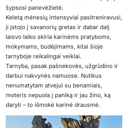
šypsosi panevėžietė.
Keletą mėnesių intensyviai pasitreniravusi,
ji įstojo į savanorių gretas ir dabar dalį
laisvo laiko skiria karinėms pratyboms,
mokymams, budėjimams, kitai šioje
tarnyboje reikalingai veiklai.
Tarnyba, pasak pašnekovės, užgrūdino ir
darbui nakvynės namuose. Nutikus
nenumatytam atvejui su benamiais,
moteris nepuola į paniką ir jau žino, ką
daryti – to išmokė karinė drausmė.