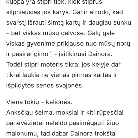
kuopa yra stipri tiek, kiek stiprus
silpniausias jos karys. Gal ir atrodo, kad
svarstį išrauti šimtą kartų ir daugiau sunku
– bet viskas mūsų galvose. Galų gale
viskas gyvenime priklauso nuo mūsų norų
ir pasirengimo“, – įsitikinusi Dainora.
Todėl stipri moteris tikra: jos kelyje dar
tikrai laukia ne vienas pirmas kartas ir
išpildytos senos svajonės.
Viena tokių – kelionės.
Anksčiau šeima, mokslai ir kiti rūpesčiai
panevėžietei neleido pasimėgauti šiuo
malonumu, tad dabar Dainora trokšta