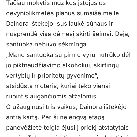
Tačiau mokytis muzikos įstojusios
devyniolikmetės planus sumaišė meilė.
Dainora ištekėjo, susilaukė sūnaus ir
nusprendė visą dėmesį skirti šeimai. Deja,
santuoka nebuvo sėkminga.
„Mano santuoka su pirmu vyru nutrūko dėl
jo piktnaudžiavimo alkoholiui, skirtingų
vertybių ir prioritetų gyvenime“, –
atsidūsta moteris, kuriai teko vienai
rūpintis augančiomis atžalomis.
O užauginusi tris vaikus, Dainora ištekėjo
antrą kartą. Per šį nelengvą etapą
panevėžietė teigia ėjusi į priekį atstatytais