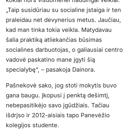
kokiai nors visuomenei naudingai veiklai.
„Taip susidūriau su socialine įstaiga ir ten
praleidau net devynerius metus. Jaučiau,
kad man tinka tokia veikla. Matydavau
šalia praktiką atliekančias būsimas
socialines darbuotojas, o galiausiai centro
vadovė paskatino mane įgyti šią
specialybę“, – pasakoja Dainora.
Pašnekovė sako, jog stoti mokytis buvo
gana baugu. Įkopusi į penktą dešimtį,
nebepasitikėjo savo įgūdžiais. Tačiau
išdrįso ir 2012-aisiais tapo Panevėžio
kolegijos studente.