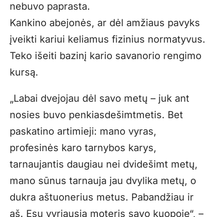
nebuvo paprasta.
Kankino abejonės, ar dėl amžiaus pavyks
įveikti kariui keliamus fizinius normatyvus.
Teko išeiti bazinį kario savanorio rengimo
kursą.
„Labai dvejojau dėl savo metų – juk ant
nosies buvo penkiasdešimtmetis. Bet
paskatino artimieji: mano vyras,
profesinės karo tarnybos karys,
tarnaujantis daugiau nei dvidešimt metų,
mano sūnus tarnauja jau dvylika metų, o
dukra aštuonerius metus. Pabandžiau ir
aš. Esu vyriausia moteris savo kuopoje“, –