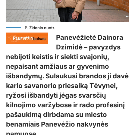
P. Židonio nuotr.
Panevėžietė Dainora
Dzimidė – pavyzdys
nebijoti keistis ir siekti svajonių,
nepaisant amžiaus ar gyvenimo
išbandymų. Sulaukusi brandos ji davė
kario savanorio priesaiką Tėvynei,
ryžosi išbandyti jėgas svarsčių
kilnojimo varžybose ir rado profesinį
pašaukimą dirbdama su miesto
benamiais Panevėžio nakvynės
namuose.