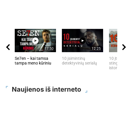
17:50
12:25
Se7en – kai tamsa
10 įsimintinų
10 įtemptų, 
tampa meno kūriniu
detektyvinių serialų
stingdančių 
istorijų
Naujienos iš interneto