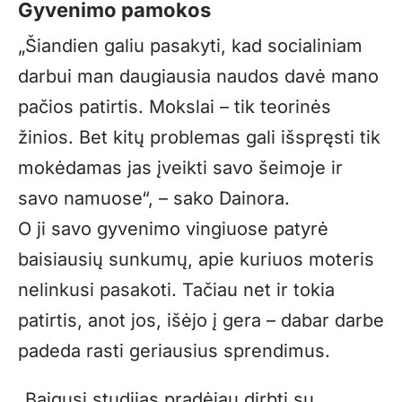
Gyvenimo pamokos
„Šiandien galiu pasakyti, kad socialiniam
darbui man daugiausia naudos davė mano
pačios patirtis. Mokslai – tik teorinės
žinios. Bet kitų problemas gali išspręsti tik
mokėdamas jas įveikti savo šeimoje ir
savo namuose“, – sako Dainora.
O ji savo gyvenimo vingiuose patyrė
baisiausių sunkumų, apie kuriuos moteris
nelinkusi pasakoti. Tačiau net ir tokia
patirtis, anot jos, išėjo į gera – dabar darbe
padeda rasti geriausius sprendimus.
„Baigusi studijas pradėjau dirbti su