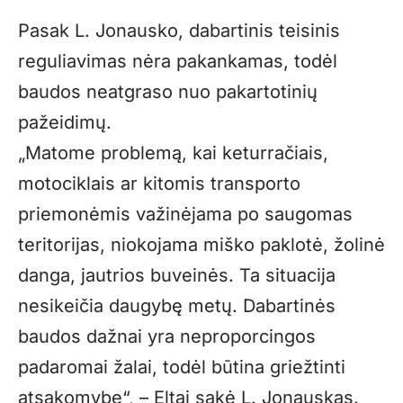
Pasak L. Jonausko, dabartinis teisinis
reguliavimas nėra pakankamas, todėl
baudos neatgraso nuo pakartotinių
pažeidimų.
„Matome problemą, kai keturračiais,
motociklais ar kitomis transporto
priemonėmis važinėjama po saugomas
teritorijas, niokojama miško paklotė, žolinė
danga, jautrios buveinės. Ta situacija
nesikeičia daugybę metų. Dabartinės
baudos dažnai yra neproporcingos
padaromai žalai, todėl būtina griežtinti
atsakomybę“, – Eltai sakė L. Jonauskas.