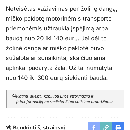
Neteisėtas važiavimas per žolinę dangą,
miško paklotę motorinėmis transporto
priemonėmis užtraukia įspėjimą arba
baudą nuo 20 iki 140 eurų. Jei dėl to
žolinė danga ar miško paklotė buvo
sužalota ar sunaikinta, skaičiuojama
aplinkai padaryta žala. Už tai numatyta
nuo 140 iki 300 eurų siekianti bauda.
📰
Platinti, skelbti, kopijuoti Eltos informaciją ir
fotoinformaciją be raštiško Eltos sutikimo draudžiama.
Bendrinti šį straipsnį