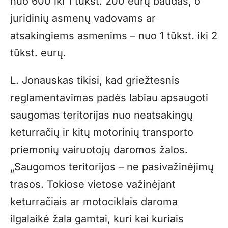
nuo 600 iki 1 tūkst. 200 eurų baudas, o
juridinių asmenų vadovams ar
atsakingiems asmenims – nuo 1 tūkst. iki 2
tūkst. eurų.
L. Jonauskas tikisi, kad griežtesnis
reglamentavimas padės labiau apsaugoti
saugomas teritorijas nuo neatsakingų
keturračių ir kitų motorinių transporto
priemonių vairuotojų daromos žalos.
„Saugomos teritorijos – ne pasivažinėjimų
trasos. Tokiose vietose važinėjant
keturračiais ar motociklais daroma
ilgalaikė žala gamtai, kuri kai kuriais