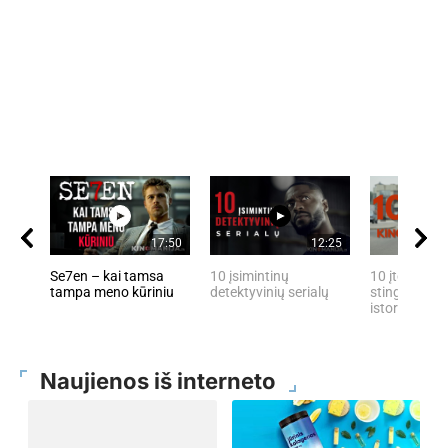
17:50
12:25
Se7en – kai tamsa
10 įsimintinų
10 įtemptų, 
tampa meno kūriniu
detektyvinių serialų
stingdančių 
istorijų
Naujienos iš interneto