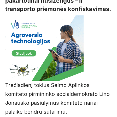
pakartotinai nusižengus – ir
transporto priemonės konfiskavimas.
Trečiadienį tokius Seimo Aplinkos
komiteto pirmininko socialdemokrato Lino
Jonausko pasiūlymus komiteto nariai
palaikė bendru sutarimu.