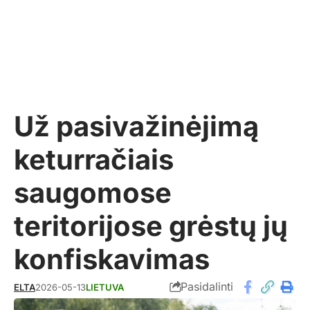
Už pasivažinėjimą
keturračiais
saugomose
teritorijose grėstų jų
konfiskavimas
Pasidalinti
ELTA
2026-05-13
LIETUVA