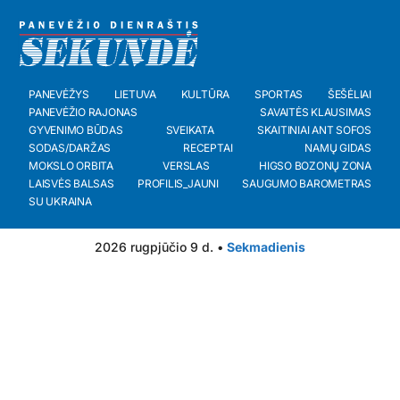
PANEVĖŽYS
LIETUVA
KULTŪRA
SPORTAS
ŠEŠĖLIAI
PANEVĖŽIO RAJONAS
SAVAITĖS KLAUSIMAS
GYVENIMO BŪDAS
SVEIKATA
SKAITINIAI ANT SOFOS
SODAS/DARŽAS
RECEPTAI
NAMŲ GIDAS
MOKSLO ORBITA
VERSLAS
HIGSO BOZONŲ ZONA
LAISVĖS BALSAS
PROFILIS_JAUNI
SAUGUMO BAROMETRAS
SU UKRAINA
2026 rugpjūčio 9 d. •
Sekmadienis