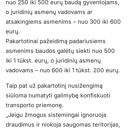
nuo 250 iki 500 eurų baudą gyventojams,
o juridinių asmenų vadovams ar
atsakingiems asmenims – nuo 300 iki 600
eurų.
Pakartotinai pažeidimą padariusiems
asmenims baudos galėtų siekti nuo 500
iki 1 tūkst. eurų, o juridinių asmenų
vadovams – nuo 600 iki 1 tūkst. 200 eurų.
Taip pat už pakartotinį nusižengimą
siūloma numatyti galimybę konfiskuoti
transporto priemonę.
„Jeigu žmogus sistemingai ignoruoja
draudimus ir niokoja saugomas teritorijas,