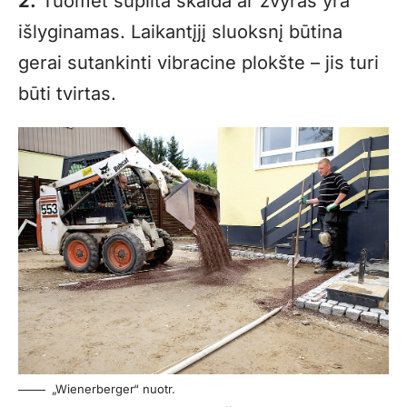
2.
Tuomet supilta skalda ar žvyras yra
išlyginamas. Laikantįjį sluoksnį būtina
gerai sutankinti vibracine plokšte – jis turi
būti tvirtas.
„Wienerberger“ nuotr.