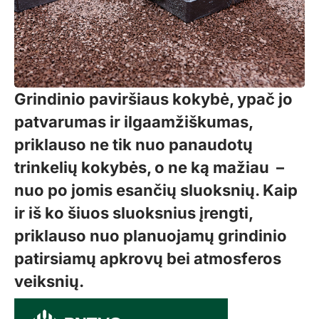
Grindinio paviršiaus kokybė, ypač jo
patvarumas ir ilgaamžiškumas,
priklauso ne tik nuo panaudotų
trinkelių kokybės, o ne ką mažiau –
nuo po jomis esančių sluoksnių. Kaip
ir iš ko šiuos sluoksnius įrengti,
priklauso nuo planuojamų grindinio
patirsiamų apkrovų bei atmosferos
veiksnių.