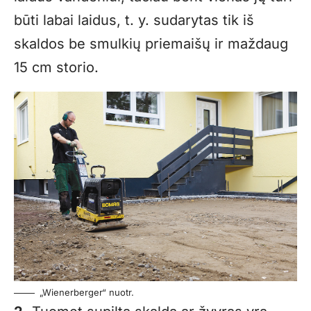
būti labai laidus, t. y. sudarytas tik iš
skaldos be smulkių priemaišų ir maždaug
15 cm storio.
„Wienerberger“ nuotr.