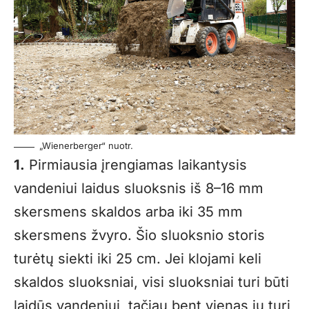
„Wienerberger“ nuotr.
1.
Pirmiausia įrengiamas laikantysis
vandeniui laidus sluoksnis iš 8–16 mm
skersmens skaldos arba iki 35 mm
skersmens žvyro. Šio sluoksnio storis
turėtų siekti iki 25 cm. Jei klojami keli
skaldos sluoksniai, visi sluoksniai turi būti
laidūs vandeniui, tačiau bent vienas jų turi