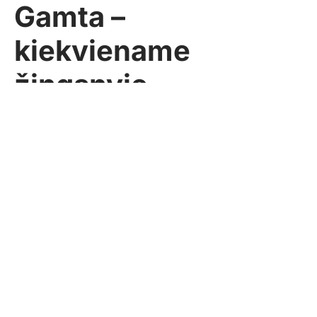
Gamta –
kiekviename
žingsnyje
„Statyk!“
2017-06-07
Kiemas
Pasidalinti
Komentarų: 1