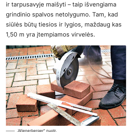
ir tarpusavyje maišyti – taip išvengiama
grindinio spalvos netolygumo. Tam, kad
siūlės būtų tiesios ir lygios, maždaug kas
1,50 m yra įtempiamos virvelės.
„Wienerberger“ nuotr.