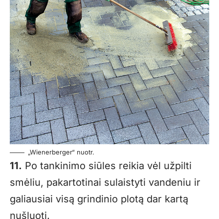
„Wienerberger“ nuotr.
11.
Po tankinimo siūles reikia vėl užpilti
smėliu, pakartotinai sulaistyti vandeniu ir
galiausiai visą grindinio plotą dar kartą
nušluoti.