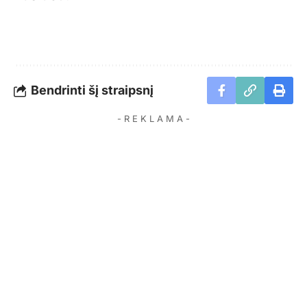
Bendrinti šį straipsnį
- R E K L A M A -