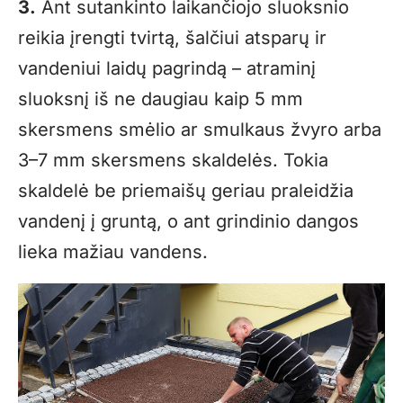
3.
Ant sutankinto laikančiojo sluoksnio
reikia įrengti tvirtą, šalčiui atsparų ir
vandeniui laidų pagrindą – atraminį
sluoksnį iš ne daugiau kaip 5 mm
skersmens smėlio ar smulkaus žvyro arba
3–7 mm skersmens skaldelės. Tokia
skaldelė be priemaišų geriau praleidžia
vandenį į gruntą, o ant grindinio dangos
lieka mažiau vandens.