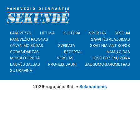
PANEVĖŽYS
LIETUVA
KULTŪRA
SPORTAS
ŠEŠĖLIAI
PANEVĖŽIO RAJONAS
SAVAITĖS KLAUSIMAS
GYVENIMO BŪDAS
SVEIKATA
SKAITINIAI ANT SOFOS
SODAS/DARŽAS
RECEPTAI
NAMŲ GIDAS
MOKSLO ORBITA
VERSLAS
HIGSO BOZONŲ ZONA
LAISVĖS BALSAS
PROFILIS_JAUNI
SAUGUMO BAROMETRAS
SU UKRAINA
2026 rugpjūčio 9 d. •
Sekmadienis