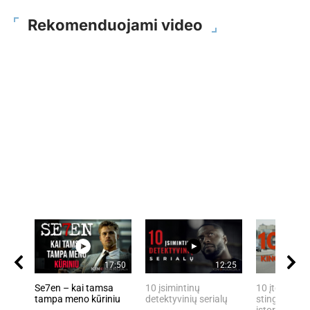
Rekomenduojami video
17:50
12:25
Se7en – kai tamsa
10 įsimintinų
10 įtemptų, 
tampa meno kūriniu
detektyvinių serialų
stingdančių 