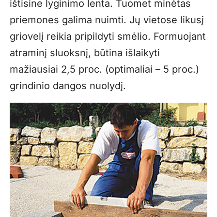
ištisine lyginimo lenta. Tuomet minėtas
priemones galima nuimti. Jų vietose likusį
griovelį reikia pripildyti smėlio. Formuojant
atraminį sluoksnį, būtina išlaikyti
mažiausiai 2,5 proc. (optimaliai – 5 proc.)
grindinio dangos nuolydį.