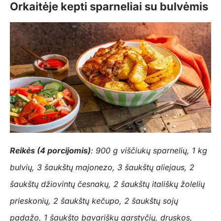
Orkaitėje kepti sparneliai su bulvėmis
Reikės (4 porcijomis)
: 900 g viščiukų sparnelių, 1 kg
bulvių, 3 šaukštų majonezo, 3 šaukštų aliejaus, 2
šaukštų džiovintų česnakų, 2 šaukštų itališkų žolelių
prieskonių, 2 šaukštų kečupo, 2 šaukštų sojų
padažo, 1 šaukšto bavariškų garstyčių, druskos,