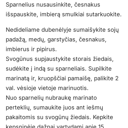
Sparnelius nusausinkite, česnakus
išspauskite, imbierą smulkiai sutarkuokite.
Nedideliame dubenėlyje sumaišykite sojų
padažą, medų, garstyčias, česnakus,
imbierus ir pipirus.
Svogūnus supjaustykite storais žiedais,
sudėkite į indą su sparneliais. Supilkite
marinatą ir, kruopščiai pamaišę, palikite 2
val. vėsioje vietoje marinuotis.
Nuo sparnelių nubraukę marinato
perteklių, sumaukite juos ant iešmų
pakaitomis su svogūnų žiedais. Kepkite
kepsninėje dažnai vartydami apie 15