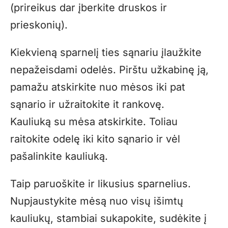
(prireikus dar įberkite druskos ir
prieskonių).
Kiekvieną sparnelį ties sąnariu įlaužkite
nepažeisdami odelės. Pirštu užkabinę ją,
pamažu atskirkite nuo mėsos iki pat
sąnario ir užraitokite it rankovę.
Kauliuką su mėsa atskirkite. Toliau
raitokite odelę iki kito sąnario ir vėl
pašalinkite kauliuką.
Taip paruoškite ir likusius sparnelius.
Nupjaustykite mėsą nuo visų išimtų
kauliukų, stambiai sukapokite, sudėkite į