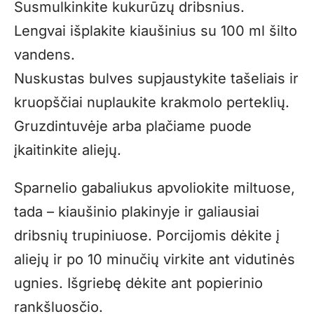
Susmulkinkite kukurūzų dribsnius.
Lengvai išplakite kiaušinius su 100 ml šilto
vandens.
Nuskustas bulves supjaustykite tašeliais ir
kruopščiai nuplaukite krakmolo perteklių.
Gruzdintuvėje arba plačiame puode
įkaitinkite aliejų.
Sparnelio gabaliukus apvoliokite miltuose,
tada – kiaušinio plakinyje ir galiausiai
dribsnių trupiniuose. Porcijomis dėkite į
aliejų ir po 10 minučių virkite ant vidutinės
ugnies. Išgriebę dėkite ant popierinio
rankšluosčio.