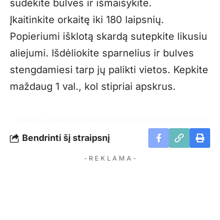
sudėkite bulves ir išmaišykite.
Įkaitinkite orkaitę iki 180 laipsnių.
Popieriumi išklotą skardą sutepkite likusiu
aliejumi. Išdėliokite sparnelius ir bulves
stengdamiesi tarp jų palikti vietos. Kepkite
maždaug 1 val., kol stipriai apskrus.
Bendrinti šį straipsnį
- R E K L A M A -