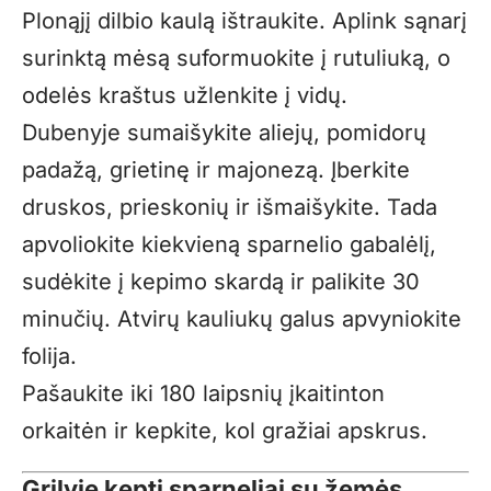
Plonąjį dilbio kaulą ištraukite. Aplink sąnarį
surinktą mėsą suformuokite į rutuliuką, o
odelės kraštus užlenkite į vidų.
Dubenyje sumaišykite aliejų, pomidorų
padažą, grietinę ir majonezą. Įberkite
druskos, prieskonių ir išmaišykite. Tada
apvoliokite kiekvieną sparnelio gabalėlį,
sudėkite į kepimo skardą ir palikite 30
minučių. Atvirų kauliukų galus apvyniokite
folija.
Pašaukite iki 180 laipsnių įkaitinton
orkaitėn ir kepkite, kol gražiai apskrus.
Grilyje kepti sparneliai su žemės