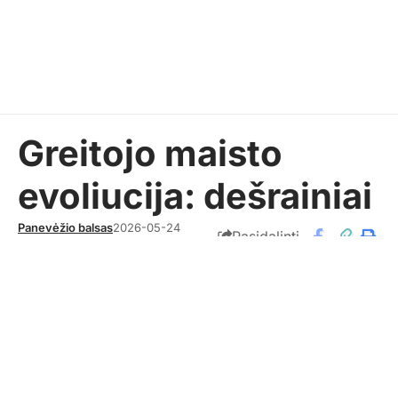
Greitojo maisto
evoliucija: dešrainiai
Panevėžio balsas
2026-05-24
Pasidalinti
RECEPTAI