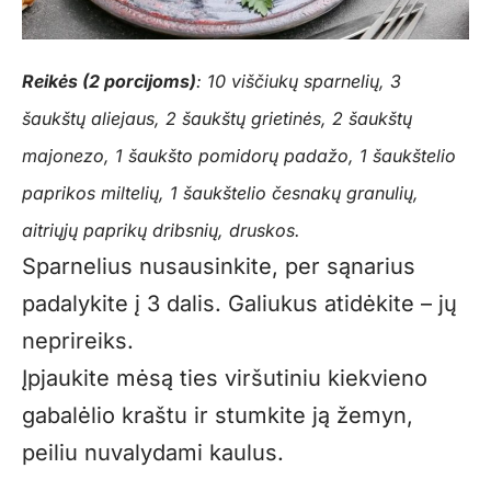
Reikės (2 porcijoms)
: 10 viščiukų sparnelių, 3
šaukštų aliejaus, 2 šaukštų grietinės, 2 šaukštų
majonezo, 1 šaukšto pomidorų padažo, 1 šaukštelio
paprikos miltelių, 1 šaukštelio česnakų granulių,
aitriųjų paprikų dribsnių, druskos.
Sparnelius nusausinkite, per sąnarius
padalykite į 3 dalis. Galiukus atidėkite – jų
neprireiks.
Įpjaukite mėsą ties viršutiniu kiekvieno
gabalėlio kraštu ir stumkite ją žemyn,
peiliu nuvalydami kaulus.