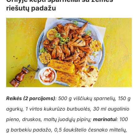
riešutų padažu
Reikės (2 porcijoms)
: 500 g viščiukų sparnelių, 150 g
agurkų, 1 virtos kukurūzo burbuolės, 30 ml augalinio
pieno, druskos, maltų juodųjų pipirų;
marinatui
: 100
g barbekiu padažo, 0,5 šaukštelio česnako miltelių,