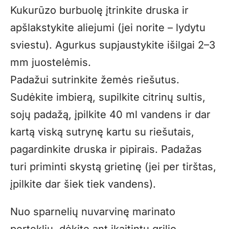
Kukurūzo burbuolę įtrinkite druska ir
apšlakstykite aliejumi (jei norite – lydytu
sviestu). Agurkus supjaustykite išilgai 2–3
mm juostelėmis.
Padažui sutrinkite žemės riešutus.
Sudėkite imbierą, supilkite citrinų sultis,
sojų padažą, įpilkite 40 ml vandens ir dar
kartą viską sutrynę kartu su riešutais,
pagardinkite druska ir pipirais. Padažas
turi priminti skystą grietinę (jei per tirštas,
įpilkite dar šiek tiek vandens).
Nuo sparnelių nuvarvinę marinato
perteklių, dėkite ant įkaitintų grilio