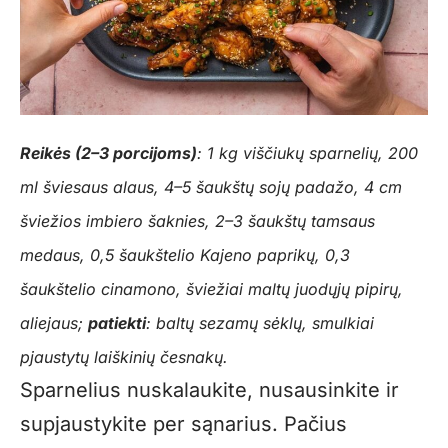
Reikės (2–3 porcijoms)
: 1 kg viščiukų sparnelių, 200
ml šviesaus alaus, 4–5 šaukštų sojų padažo, 4 cm
šviežios imbiero šaknies, 2–3 šaukštų tamsaus
medaus, 0,5 šaukštelio Kajeno paprikų, 0,3
šaukštelio cinamono, šviežiai maltų juodųjų pipirų,
aliejaus;
patiekti
: baltų sezamų sėklų, smulkiai
pjaustytų laiškinių česnakų.
Sparnelius nuskalaukite, nusausinkite ir
supjaustykite per sąnarius. Pačius