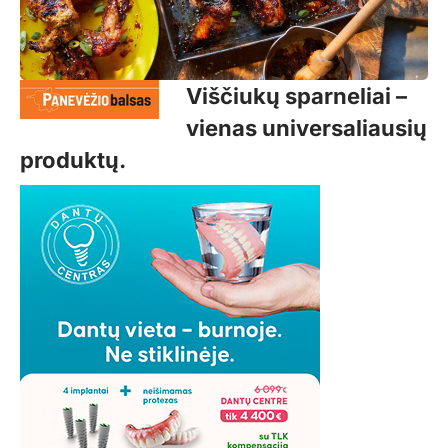
Viščiukų sparneliai –
vienas universaliausių
produktų.