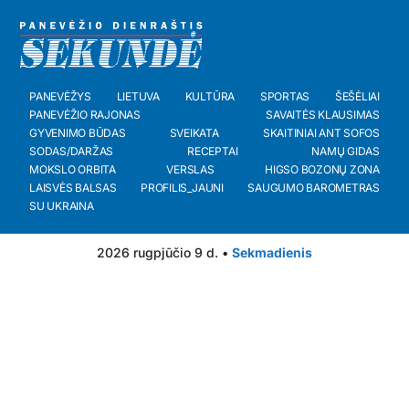
PANEVĖŽYS
LIETUVA
KULTŪRA
SPORTAS
ŠEŠĖLIAI
PANEVĖŽIO RAJONAS
SAVAITĖS KLAUSIMAS
GYVENIMO BŪDAS
SVEIKATA
SKAITINIAI ANT SOFOS
SODAS/DARŽAS
RECEPTAI
NAMŲ GIDAS
MOKSLO ORBITA
VERSLAS
HIGSO BOZONŲ ZONA
LAISVĖS BALSAS
PROFILIS_JAUNI
SAUGUMO BAROMETRAS
SU UKRAINA
2026 rugpjūčio 9 d. •
Sekmadienis