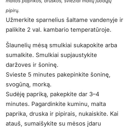
maltos paprikos, druskos, šviežiai maltų juodųjų
pipirų.
Užmerkite sparnelius šaltame vandenyje ir
palikite 2 val. kambario temperatūroje.
Šlaunelių mėsą smulkiai sukapokite arba
sumalkite. Smulkiai supjaustykite
daržoves ir šoninę.
Svieste 5 minutes pakepinkite šoninę,
svogūną, morką.
Sudėję papriką, pakepkite dar 3–4
minutes. Pagardinkite kuminu, malta
paprika, druska ir pipirais, nukaiskite. Kai
atauš, sumaišykite su mėsos įdaru