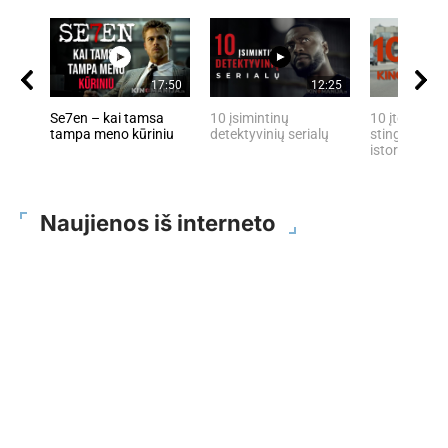
17:50
12:25
Se7en – kai tamsa
10 įsimintinų
10 įtemptų, 
tampa meno kūriniu
detektyvinių serialų
stingdančių 
istorijų
Naujienos iš interneto