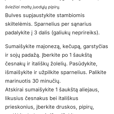
šviežiai maltų juodųjų pipirų.
Bulves supjaustykite stambiomis
skiltelėmis. Sparnelius per sąnarius
padalykite į 3 dalis (galiukų neprireiks).
Sumaišykite majonezą, kečupą, garstyčias
ir sojų padažą. Įberkite po 1 šaukštą
česnakų ir itališkų žolelių. Pasūdykite,
išmaišykite ir užpilkite sparnelius. Palikite
marinuotis 30 minučių.
Atskirai sumaišykite 1 šaukštą aliejaus,
likusius česnakus bei itališkus
prieskonius, įberkite druskos, pipirų,