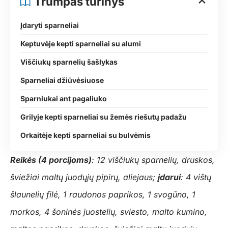
Trumpas turinys
Įdaryti sparneliai
Keptuvėje kepti sparneliai su alumi
Viščiukų sparnelių šašlykas
Sparneliai džiūvėsiuose
Sparniukai ant pagaliuko
Grilyje kepti sparneliai su žemės riešutų padažu
Orkaitėje kepti sparneliai su bulvėmis
Reikės (4 porcijoms)
: 12 viščiukų sparnelių, druskos,
šviežiai maltų juodųjų pipirų, aliejaus;
įdarui
: 4 vištų
šlaunelių filė, 1 raudonos paprikos, 1 svogūno, 1
morkos, 4 šoninės juostelių, sviesto, malto kumino,