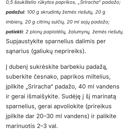
0,5 šaukštelio rūkytos paprikos, „Sriracha“ padažo;
padažui
: 100 g skrudintų žemės riešutų, 20 g
imbierų, 20 g citrinų sulčių, 20 ml sojų padažo;
patiekti
: 2 plonų paplotėlių, žalumynų, žemės riešutų.
Supjaustykite sparnelius dalimis per
sąnarius (galiukų neprireiks).
Į dubenį sukrėskite barbekiu padažą,
suberkite česnako, paprikos miltelius,
įpilkite „Sriracha“ padažo, 40 ml vandens
ir gerai išmaišykite. Sudėję į šį marinatą
sparnelius, gerai apvoliokite (prireikus
įpilkite dar 20–30 ml vandens) ir palikite
marinuotis 2–3 val.