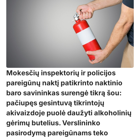
Mokesčių inspektorių ir policijos
pareigūnų naktį patikrinto naktinio
baro savininkas surengė tikrą šou:
pačiupęs gesintuvą tikrintojų
akivaizdoje puolė daužyti alkoholinių
gėrimų butelius. Verslininko
pasirodymą pareigūnams teko