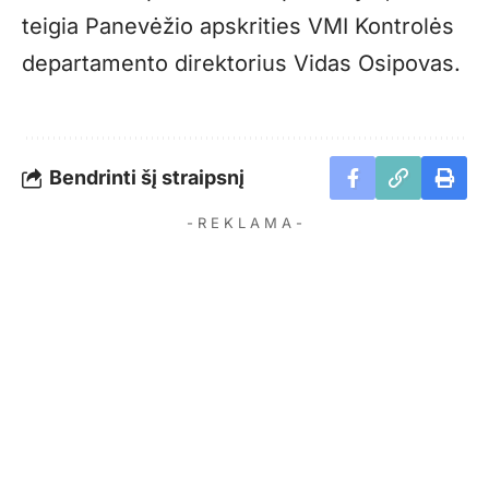
teigia Panevėžio apskrities VMI Kontrolės
departamento direktorius Vidas Osipovas.
Bendrinti šį straipsnį
- R E K L A M A -