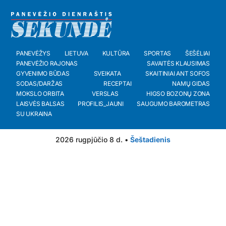
PANEVĖŽYS
LIETUVA
KULTŪRA
SPORTAS
ŠEŠĖLIAI
PANEVĖŽIO RAJONAS
SAVAITĖS KLAUSIMAS
GYVENIMO BŪDAS
SVEIKATA
SKAITINIAI ANT SOFOS
SODAS/DARŽAS
RECEPTAI
NAMŲ GIDAS
MOKSLO ORBITA
VERSLAS
HIGSO BOZONŲ ZONA
LAISVĖS BALSAS
PROFILIS_JAUNI
SAUGUMO BAROMETRAS
SU UKRAINA
2026 rugpjūčio 8 d. •
Šeštadienis