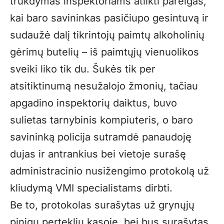
trukdymas inspektoriams atlikti pareigas,
kai baro savininkas pasičiupo gesintuvą ir
sudaužė dalį tikrintojų paimtų alkoholinių
gėrimų butelių – iš paimtųjų vienuolikos
sveiki liko tik du. Šukės tik per
atsitiktinumą nesužalojo žmonių, tačiau
apgadino inspektorių daiktus, buvo
sulietas tarnybinis kompiuteris, o baro
savininką policija sutramdė panaudoję
dujas ir antrankius bei vietoje surašę
administracinio nusižengimo protokolą už
kliudymą VMI specialistams dirbti.
Be to, protokolas surašytas už grynųjų
pinigų perteklių kasoje, bei bus surašytas