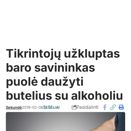
Tikrintojų užkluptas
baro savininkas
puolė daužyti
butelius su alkoholiu
Pasidalinti
Sekundė
2019-02-06
ŠEŠĖLIAI