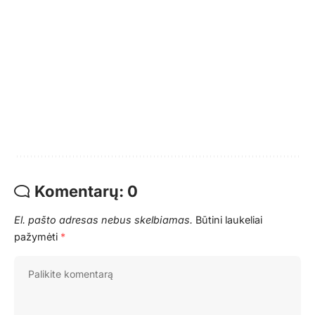
Komentarų: 0
El. pašto adresas nebus skelbiamas.
Būtini laukeliai
pažymėti
*