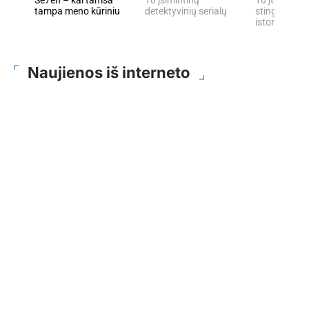
tampa meno kūriniu
detektyvinių serialų
stingdančių 
istorijų
Naujienos iš interneto