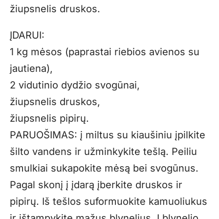
žiupsnelis druskos.
ĮDARUI:
1 kg mėsos (paprastai riebios avienos su
jautiena),
2 vidutinio dydžio svogūnai,
žiupsnelis druskos,
žiupsnelis pipirų.
PARUOŠIMAS: į miltus su kiaušiniu įpilkite
šilto vandens ir užminkykite tešlą. Peiliu
smulkiai sukapokite mėsą bei svogūnus.
Pagal skonį į įdarą įberkite druskos ir
pipirų. Iš tešlos suformuokite kamuoliukus
ir ištampykite mažus blynelius. Į blynelio