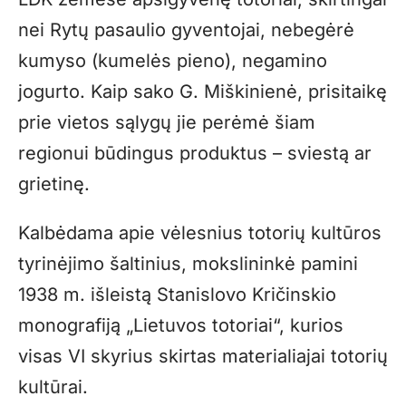
nei Rytų pasaulio gyventojai, nebegėrė
kumyso (kumelės pieno), negamino
jogurto. Kaip sako G. Miškinienė, prisitaikę
prie vietos sąlygų jie perėmė šiam
regionui būdingus produktus – sviestą ar
grietinę.
Kalbėdama apie vėlesnius totorių kultūros
tyrinėjimo šaltinius, mokslininkė pamini
1938 m. išleistą Stanislovo Kričinskio
monografiją „Lietuvos totoriai“, kurios
visas VI skyrius skirtas materialiajai totorių
kultūrai.