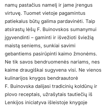
namų pastačius namelį ir jame įrengus
virtuvę. Tuomet vietoje pagamintus
patiekalus būtų galima pardavinėti. Taip
atsirastų lėšų F. Buinovskos sumanymui
įgyvendinti – gaminti ir išvežioti šviežią
maistą seniems, sunkiai savimi
gebantiems pasirūpinti kaimo žmonėms.
Ne tik savos bendruomenės nariams, nes
kaime draugiškai sugyvena visi. Ne vienos
kulinarijos knygos bendraautorė
F. Buinovska dalijasi tradicinių koldūnų ir
plovo receptais, užrašytais tautiečių iš
Lenkijos iniciatyva išleistoje knygoje