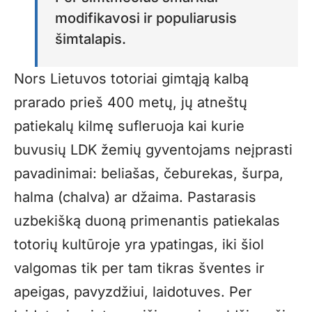
modifikavosi ir populiarusis
šimtalapis.
Nors Lietuvos totoriai gimtąją kalbą
prarado prieš 400 metų, jų atneštų
patiekalų kilmę sufleruoja kai kurie
buvusių LDK žemių gyventojams neįprasti
pavadinimai: beliašas, čeburekas, šurpa,
halma (chalva) ar džaima. Pastarasis
uzbekišką duoną primenantis patiekalas
totorių kultūroje yra ypatingas, iki šiol
valgomas tik per tam tikras šventes ir
apeigas, pavyzdžiui, laidotuves. Per