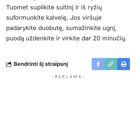
Tuomet supilkite sultinį ir iš ryžių
suformuokite kalvelę. Jos viršuje
padarykite duobutę, sumažinkite ugnį,
puodą uždenkite ir virkite dar 20 minučių.
Bendrinti šį straipsnį
- R E K L A M A -