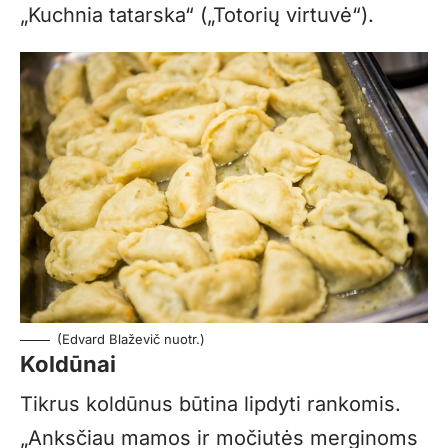
„Kuchnia tatarska“ („Totorių virtuvė“).
(Edvard Blaževič nuotr.)
Koldūnai
Tikrus koldūnus būtina lipdyti rankomis.
„Anksčiau mamos ir močiutės merginoms