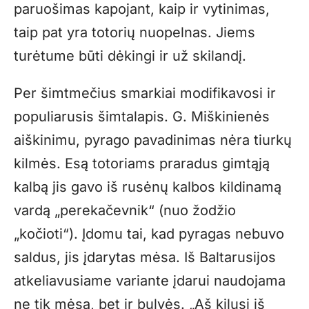
paruošimas kapojant, kaip ir vytinimas,
taip pat yra totorių nuopelnas. Jiems
turėtume būti dėkingi ir už skilandį.
Per šimtmečius smarkiai modifikavosi ir
populiarusis šimtalapis. G. Miškinienės
aiškinimu, pyrago pavadinimas nėra tiurkų
kilmės. Esą totoriams praradus gimtąją
kalbą jis gavo iš rusėnų kalbos kildinamą
vardą „perekačevnik“ (nuo žodžio
„kočioti“). Įdomu tai, kad pyragas nebuvo
saldus, jis įdarytas mėsa. Iš Baltarusijos
atkeliavusiame variante įdarui naudojama
ne tik mėsa, bet ir bulvės. „Aš kilusi iš