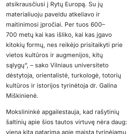
atsikrausčiusi į Rytų Europą. Su jų
materialiuoju paveldu atkeliavo ir
maitinimosi įpročiai. Per tuos 600–
700 metų kai kas išliko, kai kas įgavo
kitokių formų, nes reikėjo prisitaikyti prie
vietos kultūros ir augmenijos, kitų
sąlygų“, – sako Vilniaus universiteto
dėstytoja, orientalistė, turkologė, totorių
kultūros ir istorijos tyrinėtoja dr. Galina
Miškinienė.
Mokslininkė apgailestauja, kad rašytinių
šaltinių apie šios tautos virtuvę nėra daug:
vieną kitą patarimą apie maistą tyrinėjamų