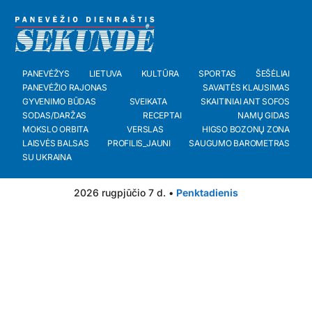
PANEVĖŽYS
LIETUVA
KULTŪRA
SPORTAS
ŠEŠĖLIAI
PANEVĖŽIO RAJONAS
SAVAITĖS KLAUSIMAS
GYVENIMO BŪDAS
SVEIKATA
SKAITINIAI ANT SOFOS
SODAS/DARŽAS
RECEPTAI
NAMŲ GIDAS
MOKSLO ORBITA
VERSLAS
HIGSO BOZONŲ ZONA
LAISVĖS BALSAS
PROFILIS_JAUNI
SAUGUMO BAROMETRAS
SU UKRAINA
2026 rugpjūčio 7 d. •
Penktadienis