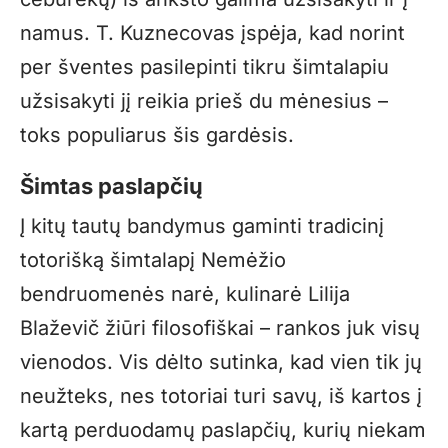
namus. T. Kuznecovas įspėja, kad norint
per šventes pasilepinti tikru šimtalapiu
užsisakyti jį reikia prieš du mėnesius –
toks populiarus šis gardėsis.
Šimtas paslapčių
Į kitų tautų bandymus gaminti tradicinį
totorišką šimtalapį Nemėžio
bendruomenės narė, kulinarė Lilija
Blaževič žiūri filosofiškai – rankos juk visų
vienodos. Vis dėlto sutinka, kad vien tik jų
neužteks, nes totoriai turi savų, iš kartos į
kartą perduodamų paslapčių, kurių niekam