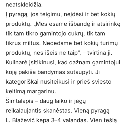
neatskleidžia.
Į pyragą, jos teigimu, neįdėsi ir bet kokių
produktų. „Mes esame išbandę ir atsirinkę
tik tam tikro gamintojo cukrų, tik tam
tikrus miltus. Nededame bet kokių turimų
produktų, nes išeis ne taip“, – tvirtina ji.
Kulinarė įsitikinusi, kad dažnam gamintojui
koją pakiša bandymas sutaupyti. Ji
kategoriškai nusiteikusi ir prieš sviesto
keitimą margarinu.
Šimtalapis – daug laiko ir jėgų
reikalaujantis skanėstas. Vieną pyragą
L. Blaževič kepa 3–4 valandas. Vien tešlą