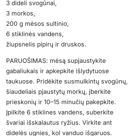
3 dideli svogūnai,
3 morkos,
200 g mėsos sultinio,
6 stiklinės vandens,
žiupsnelis pipirų ir druskos.
PARUOŠIMAS: mėsą supjaustykite
gabaliukais ir apkepkite išlydytuose
taukuose. Pridėkite susmulkintų svogūnų,
šiaudeliais pjaustytų morkų, įberkite
prieskonių ir 10–15 minučių pakepkite.
Įpilkite 6 stiklines vandens, suberkite
švariai išskalautus ryžius. Virkite ant
didelės ugnies, kol vanduo išgaruos.