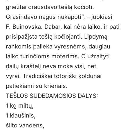
griežtai drausdavo tešlą kočioti.
Grasindavo nagus nukapoti“, – juokiasi
F. Buinovska. Dabar, kai nėra laiko, ir pati
prisipažįsta tešlą kočiojanti. Lipdymą
rankomis palieka vyresnėms, daugiau
laiko turinčioms moterims. O užraityti
dailų kraštelį neva moka visi, net
vyrai. Tradiciškai totoriški koldūnai
patiekiami su krienais.
TEŠLOS SUDEDAMOSIOS DALYS:
1 kg miltų,
1 kiaušinis,
šilto vandens,