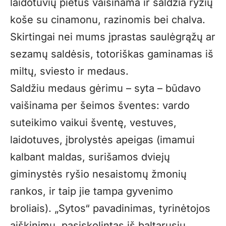
laidotuvių pietus vaišinama ir saldžia ryžių
koše su cinamonu, razinomis bei chalva.
Skirtingai nei mums įprastas saulėgrąžų ar
sezamų saldėsis, totoriškas gaminamas iš
miltų, sviesto ir medaus.
Saldžiu medaus gėrimu – syta – būdavo
vaišinama per šeimos šventes: vardo
suteikimo vaikui šventę, vestuves,
laidotuves, įbrolystės apeigas (imamui
kalbant maldas, surišamos dviejų
giminystės ryšio nesaistomų žmonių
rankos, ir taip jie tampa gyvenimo
broliais). „Sytos“ pavadinimas, tyrinėtojos
aiškinimu, pasiskolintas iš baltarusių