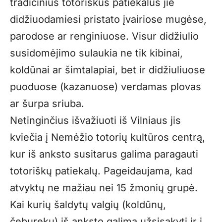
tradicinius totoriškus patiekalus jie
didžiuodamiesi pristato įvairiose mugėse,
parodose ar renginiuose. Visur didžiulio
susidomėjimo sulaukia ne tik kibinai,
koldūnai ar šimtalapiai, bet ir didžiuliuose
puoduose (kazanuose) verdamas plovas
ar šurpa sriuba.
Netinginčius išvažiuoti iš Vilniaus jis
kviečia į Nemėžio totorių kultūros centrą,
kur iš anksto susitarus galima paragauti
totoriškų patiekalų. Pageidaujama, kad
atvyktų ne mažiau nei 15 žmonių grupė.
Kai kurių šaldytų valgių (koldūnų,
čeburekų) iš anksto galima užsisakyti ir į