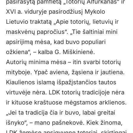
pasirašytą pamfletą „Totorių Alfurkanas“ ir
XVI a. viduryje pasirodžiusį Mykolo
Lietuvio traktatą „Apie totorių, lietuvių ir
maskvėnų papročius“. „Tie šaltiniai mini
apsirijimą mėsa, kad buvo populiari
ožkiena“, – kalba G. Miškinienė.
Autorių minima mėsa – itin svarbi totorių
mityboje. Ypač aviena, žąsiena ir jautiena.
Kiaulienos islamą išpažįstančios tautos
virtuvėje nėra. LDK totorių tradicijoje nėra
ir kituose kraštuose mėgstamos arklienos.
„Jei ta tradicija čia ir buvo, labai greitai
išnyko“, – mano pašnekovė. Kiek žinoma,
LDK žemėse apsigyvenę totoriai, skirtingai