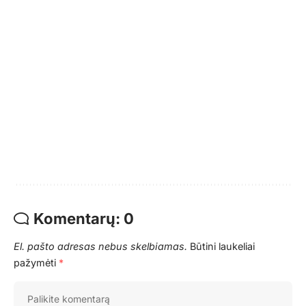
Komentarų: 0
El. pašto adresas nebus skelbiamas.
Būtini laukeliai
pažymėti
*