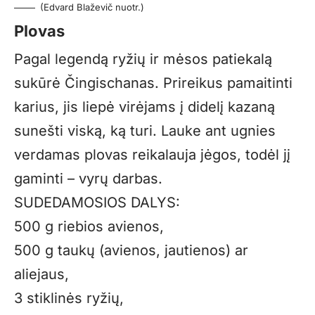
(Edvard Blaževič nuotr.)
Plovas
Pagal legendą ryžių ir mėsos patiekalą
sukūrė Čingischanas. Prireikus pamaitinti
karius, jis liepė virėjams į didelį kazaną
sunešti viską, ką turi. Lauke ant ugnies
verdamas plovas reikalauja jėgos, todėl jį
gaminti – vyrų darbas.
SUDEDAMOSIOS DALYS:
500 g riebios avienos,
500 g taukų (avienos, jautienos) ar
aliejaus,
3 stiklinės ryžių,