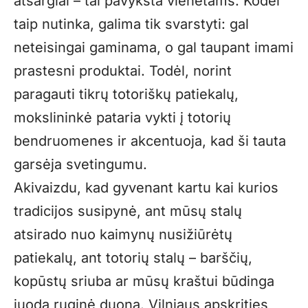
atsargiai – tai pavyksta vienetams. Kodėl
taip nutinka, galima tik svarstyti: gal
neteisingai gaminama, o gal taupant imami
prastesni produktai. Todėl, norint
paragauti tikrų totoriškų patiekalų,
mokslininkė pataria vykti į totorių
bendruomenes ir akcentuoja, kad ši tauta
garsėja svetingumu.
Akivaizdu, kad gyvenant kartu kai kurios
tradicijos susipynė, ant mūsų stalų
atsirado nuo kaimynų nusižiūrėtų
patiekalų, ant totorių stalų – barščių,
kopūstų sriuba ar mūsų kraštui būdinga
juoda ruginė duona. Vilniaus apskrities