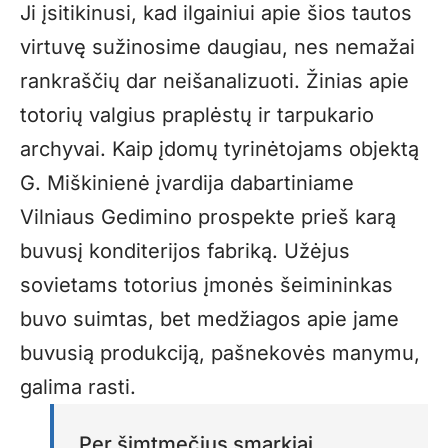
Ji įsitikinusi, kad ilgainiui apie šios tautos
virtuvę sužinosime daugiau, nes nemažai
rankraščių dar neišanalizuoti. Žinias apie
totorių valgius praplėstų ir tarpukario
archyvai. Kaip įdomų tyrinėtojams objektą
G. Miškinienė įvardija dabartiniame
Vilniaus Gedimino prospekte prieš karą
buvusį konditerijos fabriką. Užėjus
sovietams totorius įmonės šeimininkas
buvo suimtas, bet medžiagos apie jame
buvusią produkciją, pašnekovės manymu,
galima rasti.
Per šimtmečius smarkiai