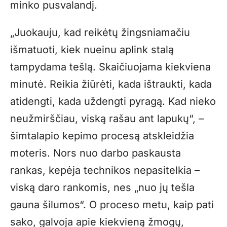
minko pusvalandį.
„Juokauju, kad reikėtų žingsniamačiu
išmatuoti, kiek nueinu aplink stalą
tampydama tešlą. Skaičiuojama kiekviena
minutė. Reikia žiūrėti, kada ištraukti, kada
atidengti, kada uždengti pyragą. Kad nieko
neužmirščiau, viską rašau ant lapukų“, –
šimtalapio kepimo procesą atskleidžia
moteris. Nors nuo darbo paskausta
rankas, kepėja technikos nepasitelkia –
viską daro rankomis, nes „nuo jų tešla
gauna šilumos“. O proceso metu, kaip pati
sako, galvoja apie kiekvieną žmogų,