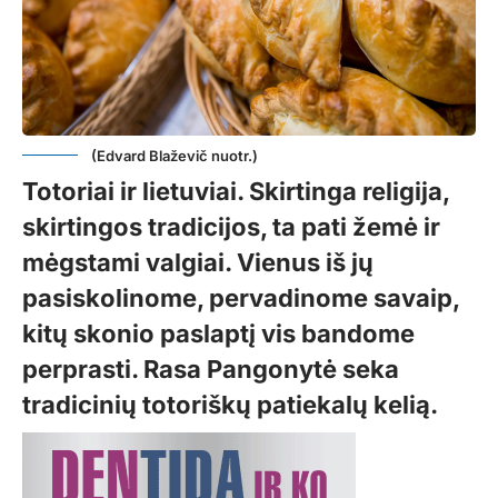
(Edvard Blaževič nuotr.)
Totoriai ir lietuviai. Skirtinga religija,
skirtingos tradicijos, ta pati žemė ir
mėgstami valgiai. Vienus iš jų
pasiskolinome, pervadinome savaip,
kitų skonio paslaptį vis bandome
perprasti. Rasa Pangonytė seka
tradicinių totoriškų patiekalų kelią.