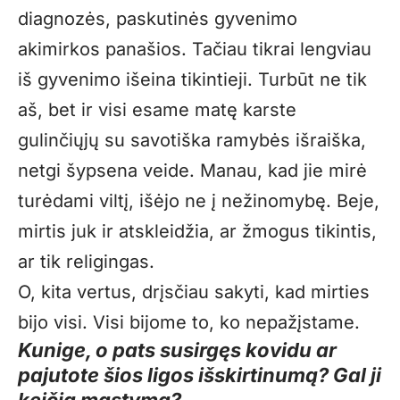
diagnozės, paskutinės gyvenimo
akimirkos panašios. Tačiau tikrai lengviau
iš gyvenimo išeina tikintieji. Turbūt ne tik
aš, bet ir visi esame matę karste
gulinčiųjų su savotiška ramybės išraiška,
netgi šypsena veide. Manau, kad jie mirė
turėdami viltį, išėjo ne į nežinomybę. Beje,
mirtis juk ir atskleidžia, ar žmogus tikintis,
ar tik religingas.
O, kita vertus, drįsčiau sakyti, kad mirties
bijo visi. Visi bijome to, ko nepažįstame.
Kunige, o pats susirgęs kovidu ar
pajutote šios ligos išskirtinumą? Gal ji