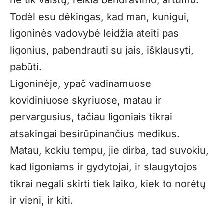
ne tik vaistų, reikia bendravimo, artumo.
Todėl esu dėkingas, kad man, kunigui,
ligoninės vadovybė leidžia ateiti pas
ligonius, pabendrauti su jais, išklausyti,
pabūti.
Ligoninėje, ypač vadinamuose
kovidiniuose skyriuose, matau ir
pervargusius, tačiau ligoniais tikrai
atsakingai besirūpinančius medikus.
Matau, kokiu tempu, jie dirba, tad suvokiu,
kad ligoniams ir gydytojai, ir slaugytojos
tikrai negali skirti tiek laiko, kiek to norėtų
ir vieni, ir kiti.