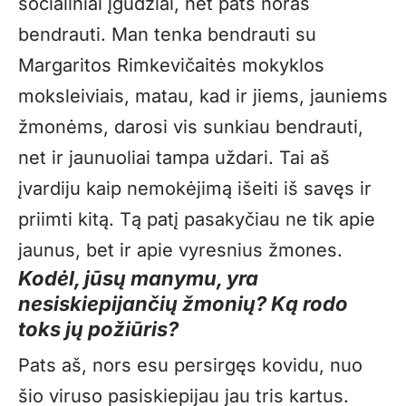
socialiniai įgūdžiai, net pats noras
bendrauti. Man tenka bendrauti su
Margaritos Rimkevičaitės mokyklos
moksleiviais, matau, kad ir jiems, jauniems
žmonėms, darosi vis sunkiau bendrauti,
net ir jaunuoliai tampa uždari. Tai aš
įvardiju kaip nemokėjimą išeiti iš savęs ir
priimti kitą. Tą patį pasakyčiau ne tik apie
jaunus, bet ir apie vyresnius žmones.
Kodėl, jūsų manymu, yra
nesiskiepijančių žmonių? Ką rodo
toks jų požiūris?
Pats aš, nors esu persirgęs kovidu, nuo
šio viruso pasiskiepijau jau tris kartus.