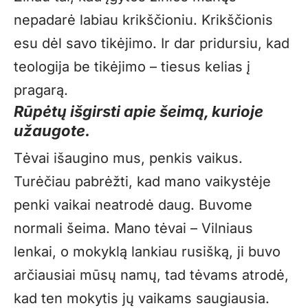
nepadarė labiau krikščioniu. Krikščionis
esu dėl savo tikėjimo. Ir dar pridursiu, kad
teologija be tikėjimo – tiesus kelias į
pragarą.
Rūpėtų išgirsti apie šeimą, kurioje
užaugote.
Tėvai išaugino mus, penkis vaikus.
Turėčiau pabrėžti, kad mano vaikystėje
penki vaikai neatrodė daug. Buvome
normali šeima. Mano tėvai – Vilniaus
lenkai, o mokyklą lankiau rusišką, ji buvo
arčiausiai mūsų namų, tad tėvams atrodė,
kad ten mokytis jų vaikams saugiausia.