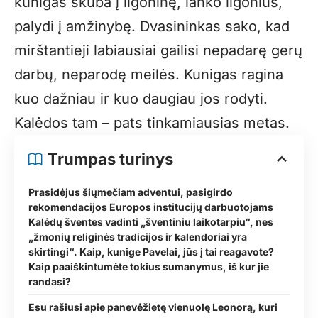
kunigas skuba į ligoninę, lanko ligonius,
palydi į amžinybę. Dvasininkas sako, kad
mirštantieji labiausiai gailisi nepadarę gerų
darbų, neparodę meilės. Kunigas ragina
kuo dažniau ir kuo daugiau jos rodyti.
Kalėdos tam – pats tinkamiausias metas.
Trumpas turinys
Prasidėjus šiųmečiam adventui, pasigirdo
rekomendacijos Europos institucijų darbuotojams
Kalėdų šventes vadinti „šventiniu laikotarpiu“, nes
„žmonių religinės tradicijos ir kalendoriai yra
skirtingi“. Kaip, kunige Pavelai, jūs į tai reagavote?
Kaip paaiškintumėte tokius sumanymus, iš kur jie
randasi?
Esu rašiusi apie panevėžietę vienuolę Leonorą, kuri