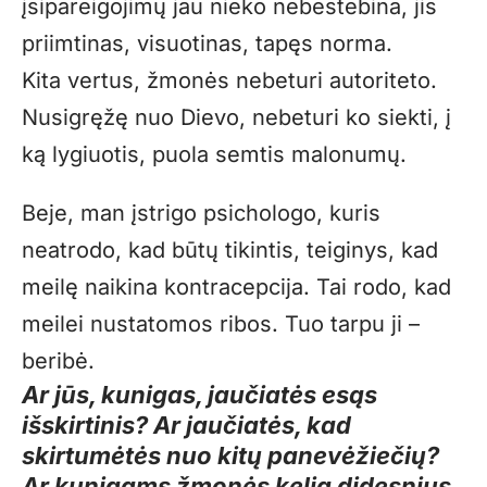
įsipareigojimų jau nieko nebestebina, jis
priimtinas, visuotinas, tapęs norma.
Kita vertus, žmonės nebeturi autoriteto.
Nusigręžę nuo Dievo, nebeturi ko siekti, į
ką lygiuotis, puola semtis malonumų.
Beje, man įstrigo psichologo, kuris
neatrodo, kad būtų tikintis, teiginys, kad
meilę naikina kontracepcija. Tai rodo, kad
meilei nustatomos ribos. Tuo tarpu ji –
beribė.
Ar jūs, kunigas, jaučiatės esąs
išskirtinis? Ar jaučiatės, kad
skirtumėtės nuo kitų panevėžiečių?
Ar kunigams žmonės kelia didesnius