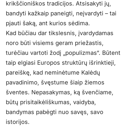
krikščioniškos tradicijos. Atsisakyti jų,
bandyti kažkaip paneigti, neįvardyti – tai
pjauti šaką, ant kurios sėdima.
Kad būčiau dar tikslesnis, įvardydamas
noro būti visiems geram priežastis,
turėčiau vartoti žodį „populizmas“. Būtent
taip elgiasi Europos struktūrų išrinktieji,
pareiškę, kad neminėtume Kalėdų
pavadinimo, švęstume šiaip žiemos
šventes. Nepasakymas, ką švenčiame,
būtų prisitaikėliškumas, vaidyba,
bandymas pabėgti nuo savęs, savo
istorijos.