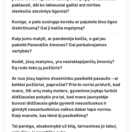
paklausti, dėl ko labiausiai gailisi ant mirties
slenksčio stovintys ligoniai?
Kunige, o pats susirgęs kovidu ar pajutote šios ligos
išskirtinumą? Gal ji keičia mąstymą?
Kaip jums matyti, ar pandemija keičia, o gal jau
pakeitė Panevėžio žmones? Gal perkainojamos
vertybės?
Kodėl, jūsų manymu, yra nesiskiepijančių žmonių?
Ką rodo toks jų požiūris?
Ar nuo jūsų tapimo dvasininku pasikeitė pasaulis – ar
keitėsi požiūriai, papročiai? Prie to norisi pridurti, kad
mano, 56-erių metų moters, gyvenime įvykęs turbūt
didžiausias pokytis yra tai, kad mano jaunystėje
buvusi didžiausia gėda gyventi nesusituokus ir
gimdyti nesantuokinius vaikus dabar tapo norma.
Kaip manote, kas lėmė šį pasikeitimą?
Tai pareiga, atsakomybė už kitą, tarnavimas jo labui,