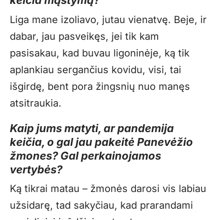
keičia mąstymą?
Liga mane izoliavo, jutau vienatvę. Beje, ir
dabar, jau pasveikęs, jei tik kam
pasisakau, kad buvau ligoninėje, ką tik
aplankiau sergančius kovidu, visi, tai
išgirdę, bent pora žingsnių nuo manęs
atsitraukia.
Kaip jums matyti, ar pandemija
keičia, o gal jau pakeitė Panevėžio
žmones? Gal perkainojamos
vertybės?
Ką tikrai matau – žmonės darosi vis labiau
užsidarę, tad sakyčiau, kad prarandami