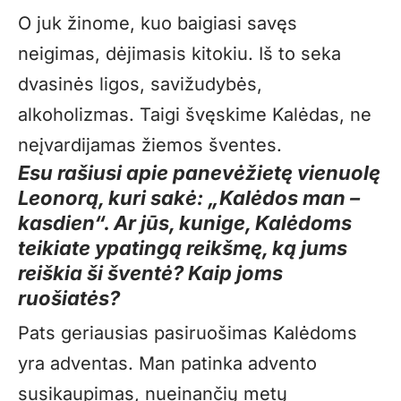
O juk žinome, kuo baigiasi savęs
neigimas, dėjimasis kitokiu. Iš to seka
dvasinės ligos, savižudybės,
alkoholizmas. Taigi švęskime Kalėdas, ne
neįvardijamas žiemos šventes.
Esu rašiusi apie panevėžietę vienuolę
Leonorą, kuri sakė: „Kalėdos man –
kasdien“. Ar jūs, kunige, Kalėdoms
teikiate ypatingą reikšmę, ką jums
reiškia ši šventė? Kaip joms
ruošiatės?
Pats geriausias pasiruošimas Kalėdoms
yra adventas. Man patinka advento
susikaupimas, nueinančių metų