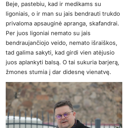
Beje, pastebiu, kad ir medikams su
ligoniais, o ir man su jais bendrauti trukdo
privaloma apsauginė apranga, skafandrai.
Per juos ligoniai nemato su jais
bendraujančiojo veido, nemato išraiškos,
tad galima sakyti, kad girdi vien atėjusio
juos aplankyti balsą. O tai sukuria barjerą,
žmones stumia į dar didesnę vienatvę.