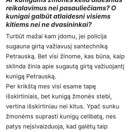
reikalavimus nei pasauliečiams? O
kunigai galbūt atlaidesni visiems
kitiems nei ne dvasininkai?
Turbūt mažai kam įdomu, jei policija
sugauna girtą važiavusį santechniką
Petrauską. Bet visi žinome, kas būna, kaip
sklinda žinia apie sugautą girtą važiuojantį
kunigą Petrauską.
Per krikštą mes visi esame tapę
išskirtiniais, bet kunigą žmonės stebi,
vertina išskirtiniau nei kitus. Ypač sunku
žmonėms suprasti kunigų celibatą, nes
patys neįsivaizduoja, kad galėtų taip