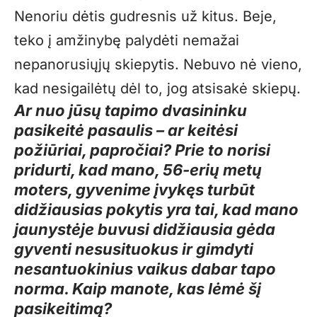
Nenoriu dėtis gudresnis už kitus. Beje,
teko į amžinybę palydėti nemažai
nepanorusiųjų skiepytis. Nebuvo nė vieno,
kad nesigailėtų dėl to, jog atsisakė skiepų.
Ar nuo jūsų tapimo dvasininku
pasikeitė pasaulis – ar keitėsi
požiūriai, papročiai? Prie to norisi
pridurti, kad mano, 56-erių metų
moters, gyvenime įvykęs turbūt
didžiausias pokytis yra tai, kad mano
jaunystėje buvusi didžiausia gėda
gyventi nesusituokus ir gimdyti
nesantuokinius vaikus dabar tapo
norma. Kaip manote, kas lėmė šį
pasikeitimą?