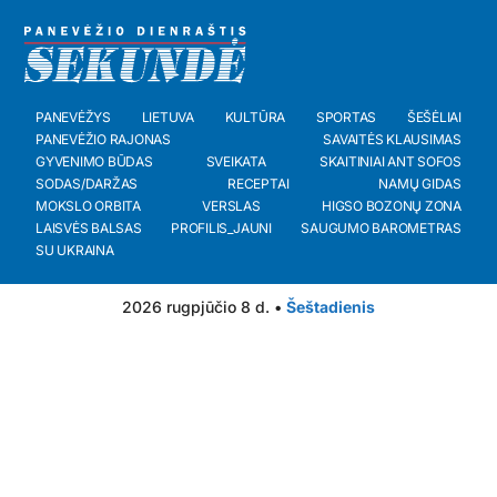
PANEVĖŽYS
LIETUVA
KULTŪRA
SPORTAS
ŠEŠĖLIAI
PANEVĖŽIO RAJONAS
SAVAITĖS KLAUSIMAS
GYVENIMO BŪDAS
SVEIKATA
SKAITINIAI ANT SOFOS
SODAS/DARŽAS
RECEPTAI
NAMŲ GIDAS
MOKSLO ORBITA
VERSLAS
HIGSO BOZONŲ ZONA
LAISVĖS BALSAS
PROFILIS_JAUNI
SAUGUMO BAROMETRAS
SU UKRAINA
2026 rugpjūčio 8 d. •
Šeštadienis