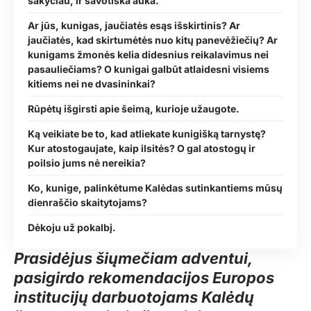
sakyčiau, ir savotiška auka.
Ar jūs, kunigas, jaučiatės esąs išskirtinis? Ar
jaučiatės, kad skirtumėtės nuo kitų panevėžiečių? Ar
kunigams žmonės kelia didesnius reikalavimus nei
pasauliečiams? O kunigai galbūt atlaidesni visiems
kitiems nei ne dvasininkai?
Rūpėtų išgirsti apie šeimą, kurioje užaugote.
Ką veikiate be to, kad atliekate kunigišką tarnystę?
Kur atostogaujate, kaip ilsitės? O gal atostogų ir
poilsio jums nė nereikia?
Ko, kunige, palinkėtume Kalėdas sutinkantiems mūsų
dienraščio skaitytojams?
Dėkoju už pokalbį.
Prasidėjus šiųmečiam adventui,
pasigirdo rekomendacijos Europos
institucijų darbuotojams Kalėdų