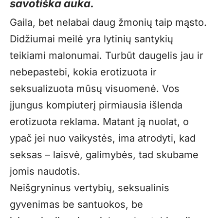
savotiška auka.
Gaila, bet nelabai daug žmonių taip mąsto.
Didžiumai meilė yra lytinių santykių
teikiami malonumai. Turbūt daugelis jau ir
nebepastebi, kokia erotizuota ir
seksualizuota mūsų visuomenė. Vos
įjungus kompiuterį pirmiausia išlenda
erotizuota reklama. Matant ją nuolat, o
ypač jei nuo vaikystės, ima atrodyti, kad
seksas – laisvė, galimybės, tad skubame
jomis naudotis.
Neišgryninus vertybių, seksualinis
gyvenimas be santuokos, be