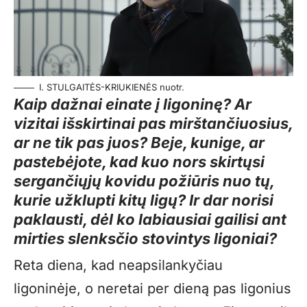
I. STULGAITĖS-KRIUKIENĖS nuotr.
Kaip dažnai einate į ligoninę? Ar
vizitai išskirtinai pas mirštančiuosius,
ar ne tik pas juos? Beje, kunige, ar
pastebėjote, kad kuo nors skirtųsi
sergančiųjų kovidu požiūris nuo tų,
kurie užklupti kitų ligų? Ir dar norisi
paklausti, dėl ko labiausiai gailisi ant
mirties slenksčio stovintys ligoniai?
Reta diena, kad neapsilankyčiau
ligoninėje, o neretai per dieną pas ligonius