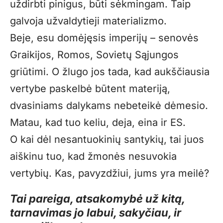
uždirbti pinigus, būti sėkmingam. Taip
galvoja užvaldytieji materializmo.
Beje, esu domėjęsis imperijų – senovės
Graikijos, Romos, Sovietų Sąjungos
griūtimi. O žlugo jos tada, kad aukščiausia
vertybe paskelbė būtent materiją,
dvasiniams dalykams nebeteikė dėmesio.
Matau, kad tuo keliu, deja, eina ir ES.
O kai dėl nesantuokinių santykių, tai juos
aiškinu tuo, kad žmonės nesuvokia
vertybių. Kas, pavyzdžiui, jums yra meilė?
Tai pareiga, atsakomybė už kitą,
tarnavimas jo labui, sakyčiau, ir