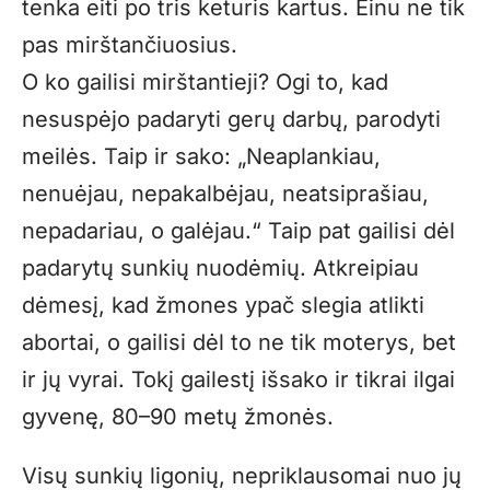
tenka eiti po tris keturis kartus. Einu ne tik
pas mirštančiuosius.
O ko gailisi mirštantieji? Ogi to, kad
nesuspėjo padaryti gerų darbų, parodyti
meilės. Taip ir sako: „Neaplankiau,
nenuėjau, nepakalbėjau, neatsiprašiau,
nepadariau, o galėjau.“ Taip pat gailisi dėl
padarytų sunkių nuodėmių. Atkreipiau
dėmesį, kad žmones ypač slegia atlikti
abortai, o gailisi dėl to ne tik moterys, bet
ir jų vyrai. Tokį gailestį išsako ir tikrai ilgai
gyvenę, 80–90 metų žmonės.
Visų sunkių ligonių, nepriklausomai nuo jų