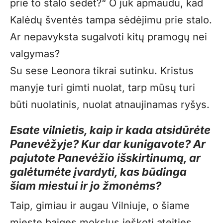
prie to stalo sėdėt?“ O juk apmaudu, kad
Kalėdų šventės tampa sėdėjimu prie stalo.
Ar nepavyksta sugalvoti kitų pramogų nei
valgymas?
Su sese Leonora tikrai sutinku. Kristus
manyje turi gimti nuolat, tarp mūsų turi
būti nuolatinis, nuolat atnaujinamas ryšys.
Esate vilnietis, kaip ir kada atsidūrėte
Panevėžyje? Kur dar kunigavote? Ar
pajutote Panevėžio išskirtinumą, ar
galėtumėte įvardyti, kas būdinga
šiam miestui ir jo žmonėms?
Taip, gimiau ir augau Vilniuje, o šiame
mieste baigęs mokslus ieškoti ateities