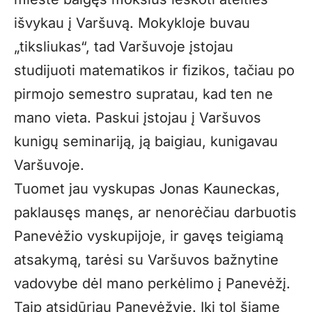
išvykau į Varšuvą. Mokykloje buvau
„tiksliukas“, tad Varšuvoje įstojau
studijuoti matematikos ir fizikos, tačiau po
pirmojo semestro supratau, kad ten ne
mano vieta. Paskui įstojau į Varšuvos
kunigų seminariją, ją baigiau, kunigavau
Varšuvoje.
Tuomet jau vyskupas Jonas Kauneckas,
paklausęs manęs, ar nenorėčiau darbuotis
Panevėžio vyskupijoje, ir gavęs teigiamą
atsakymą, tarėsi su Varšuvos bažnytine
vadovybe dėl mano perkėlimo į Panevėžį.
Taip atsidūriau Panevėžyje. Iki tol šiame