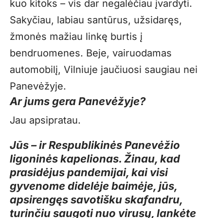
kuo kitoks – vis dar negalėčiau įvardyti.
Sakyčiau, labiau santūrus, užsidaręs,
žmonės mažiau linkę burtis į
bendruomenes. Beje, vairuodamas
automobilį, Vilniuje jaučiuosi saugiau nei
Panevėžyje.
Ar jums gera Panevėžyje?
Jau apsipratau.
Jūs – ir Respublikinės Panevėžio
ligoninės kapelionas. Žinau, kad
prasidėjus pandemijai, kai visi
gyvenome didelėje baimėje, jūs,
apsirengęs savotišku skafandru,
turinčiu saugoti nuo virusų, lankėte