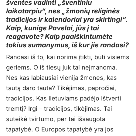
šventes vadinti „šventiniu
laikotarpiu“, nes „žmonių religinės
tradicijos ir kalendoriai yra skirtingi“.
Kaip, kunige Pavelai, jūs į tai
reagavote? Kaip paaiškintumėte
tokius sumanymus, iš kur jie randasi?
Randasi iš to, kai norima įtikti, būti visiems
geriems. O iš tiesų juk tai neįmanoma.
Nes kas labiausiai vienija žmones, kas
tautą daro tauta? Tikėjimas, papročiai,
tradicijos. Kas lietuviams padėjo ištverti
tremtį? Irgi – tradicijos, tikėjimas. Tai
suteikė tvirtumo, per tai išsaugota
tapatybė. O Europos tapatybė yra jos