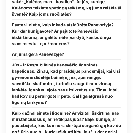
sakė: „Kalėdos man – kasdien“. Ar jūs, kunige,
Kalėdoms teikiate ypatingą reikšmę, ką jums reiškia ši
šventė? Kaip joms ruošiatės?
Esate vilnietis, kaip ir kada atsidūrėte Panevėžyje?
Kur dar kunigavote? Ar pajutote Panevėžio
išskirtinumą, ar galėtumėte įvardyti, kas būdinga
šiam miestui ir jo žmonėms?
Ar jums gera Panevėžyje?
Jūs – ir Respublikinės Panevėžio ligoninės
kapelionas. Žinau, kad prasidėjus pandemijai, kai visi
gyvenome didelėje baimėje, jūs, apsirengęs
savotišku skafandru, turinčiu saugoti nuo virusų,
lankėte ligonius, ėjote pas užsikrėtusius. Žinau ir tai,
kad kovidu persirgote ir pats. Gal liga atgrasė nuo
ligonių lankymo?
Kaip dažnai einate į ligoninę? Ar vizitai išskirtinai pas
mirštančiuosius, ar ne tik pas juos? Beje, kunige, ar
pastebėjote, kad kuo nors skirtųsi sergančiųjų kovidu
požiūris nuo tų, kurie užklupti kitų ligų? Ir dar norisi