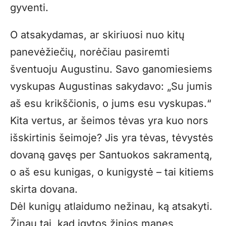
gyventi.
O atsakydamas, ar skiriuosi nuo kitų
panevėžiečių, norėčiau pasiremti
šventuoju Augustinu. Savo ganomiesiems
vyskupas Augustinas sakydavo: „Su jumis
aš esu krikščionis, o jums esu vyskupas.“
Kita vertus, ar šeimos tėvas yra kuo nors
išskirtinis šeimoje? Jis yra tėvas, tėvystės
dovaną gavęs per Santuokos sakramentą,
o aš esu kunigas, o kunigystė – tai kitiems
skirta dovana.
Dėl kunigų atlaidumo nežinau, ką atsakyti.
Žinau tai, kad įgytos žinios manęs