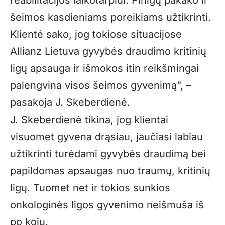
reabilitacijos laikotarpiui. Pinigų pakako ir
šeimos kasdieniams poreikiams užtikrinti.
Klientė sako, jog tokiose situacijose
Allianz Lietuva gyvybės draudimo kritinių
ligų apsauga ir išmokos itin reikšmingai
palengvina visos šeimos gyvenimą“, –
pasakoja J. Skeberdienė.
J. Skeberdienė tikina, jog klientai
visuomet gyvena drąsiau, jaučiasi labiau
užtikrinti turėdami gyvybės draudimą bei
papildomas apsaugas nuo traumų, kritinių
ligų. Tuomet net ir tokios sunkios
onkologinės ligos gyvenimo neišmuša iš
po kojų.