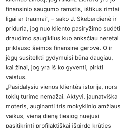
finansinio saugumo ramstis, ištikus rimtai
ligai ar traumai“, – sako J. Skeberdienė ir
priduria, jog nuo kliento pasiryžimo sudėti
draudimo saugiklius kuo anksčiau neretai
priklauso šeimos finansinė gerovė. O ir
jėgų susitelkti gydymuisi būna daugiau,
kai žinai, jog yra iš ko gyventi, pirkti
vaistus.
„Pasidalysiu vienos klientės istorija, nors
tokių turime nemažai. Aktyvi, jaunatviška
moteris, auginanti tris mokyklinio amžiaus
vaikus, vieną dieną tiesiog nuėjusi
pasitikrinti profilaktiškai išgirdo krūties