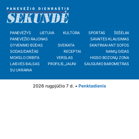
PANEVĖŽYS
LIETUVA
KULTŪRA
SPORTAS
ŠEŠĖLIAI
PANEVĖŽIO RAJONAS
SAVAITĖS KLAUSIMAS
GYVENIMO BŪDAS
SVEIKATA
SKAITINIAI ANT SOFOS
SODAS/DARŽAS
RECEPTAI
NAMŲ GIDAS
MOKSLO ORBITA
VERSLAS
HIGSO BOZONŲ ZONA
LAISVĖS BALSAS
PROFILIS_JAUNI
SAUGUMO BAROMETRAS
SU UKRAINA
2026 rugpjūčio 7 d. •
Penktadienis