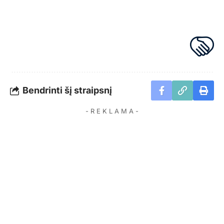
Bendrinti šį straipsnį
- R E K L A M A -