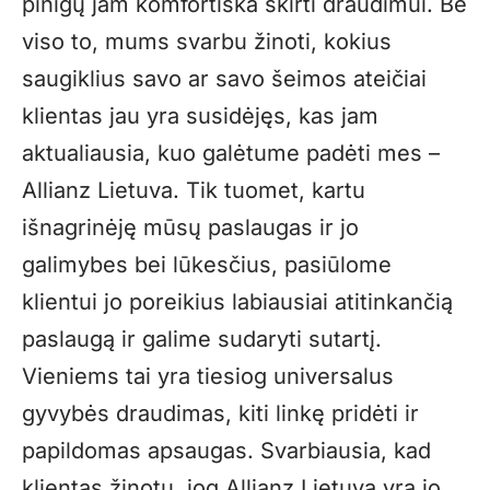
pinigų jam komfortiška skirti draudimui. Be
viso to, mums svarbu žinoti, kokius
saugiklius savo ar savo šeimos ateičiai
klientas jau yra susidėjęs, kas jam
aktualiausia, kuo galėtume padėti mes –
Allianz Lietuva. Tik tuomet, kartu
išnagrinėję mūsų paslaugas ir jo
galimybes bei lūkesčius, pasiūlome
klientui jo poreikius labiausiai atitinkančią
paslaugą ir galime sudaryti sutartį.
Vieniems tai yra tiesiog universalus
gyvybės draudimas, kiti linkę pridėti ir
papildomas apsaugas. Svarbiausia, kad
klientas žinotų, jog Allianz Lietuva yra jo