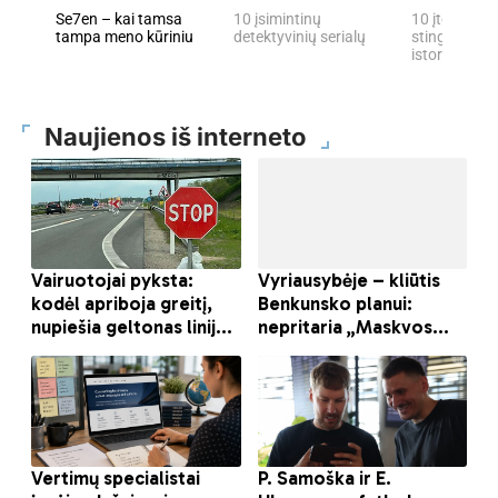
Se7en – kai tamsa
10 įsimintinų
10 įtemptų, 
tampa meno kūriniu
detektyvinių serialų
stingdančių 
istorijų
Naujienos iš interneto