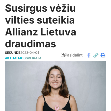
Susirgus vėžiu
vilties suteikia
Allianz Lietuva
draudimas
SEKUNDĖ
2023-04-04
Pasidalinti
AKTUALIJOS
SVEIKATA