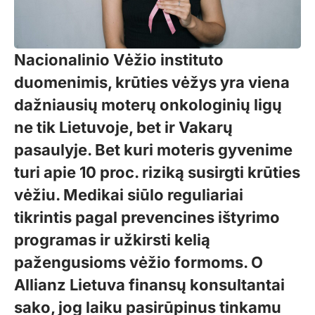
Nacionalinio Vėžio instituto
duomenimis, krūties vėžys yra viena
dažniausių moterų onkologinių ligų
ne tik Lietuvoje, bet ir Vakarų
pasaulyje. Bet kuri moteris gyvenime
turi apie 10 proc. riziką susirgti krūties
vėžiu. Medikai siūlo reguliariai
tikrintis pagal prevencines ištyrimo
programas ir užkirsti kelią
pažengusioms vėžio formoms. O
Allianz Lietuva finansų konsultantai
sako, jog laiku pasirūpinus tinkamu