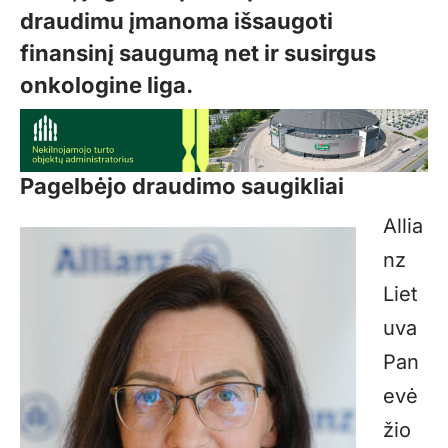
draudimu įmanoma išsaugoti
finansinį saugumą net ir susirgus
onkologine liga.
Pagelbėjo draudimo saugikliai
Allia
nz
Liet
uva
Pan
evė
žio