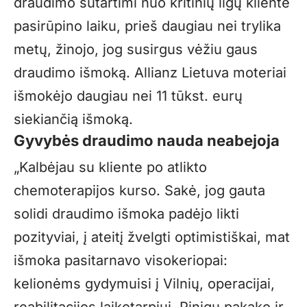
draudimo sutartimi nuo kritinių ligų klientė
pasirūpino laiku, prieš daugiau nei trylika
metų, žinojo, jog susirgus vėžiu gaus
draudimo išmoką. Allianz Lietuva moteriai
išmokėjo daugiau nei 11 tūkst. eurų
siekiančią išmoką.
Gyvybės draudimo nauda neabejoja
„Kalbėjau su kliente po atlikto
chemoterapijos kurso. Sakė, jog gauta
solidi draudimo išmoka padėjo likti
pozityviai, į ateitį žvelgti optimistiškai, mat
išmoka pasitarnavo visokeriopai:
kelionėms gydymuisi į Vilnių, operacijai,