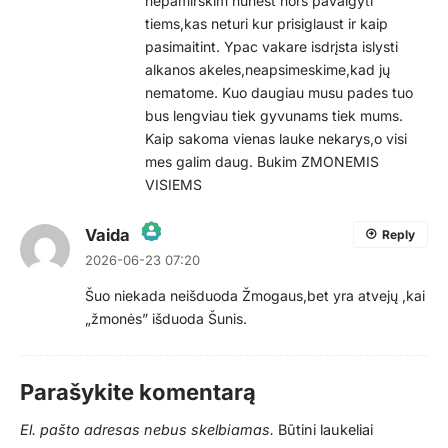
nepamirskim nunest nors pavalgyti
tiems,kas neturi kur prisiglaust ir kaip
pasimaitint. Ypac vakare isdrįsta islysti
alkanos akeles,neapsimeskime,kad jų
nematome. Kuo daugiau musu pades tuo
bus lengviau tiek gyvunams tiek mums.
Kaip sakoma vienas lauke nekarys,o visi
mes galim daug. Bukim ZMONEMIS
VISIEMS
Vaida
Reply
2026-06-23 07:20
The Real Person Badge!
Šuo niekada neišduoda Žmogaus,bet yra atvejų ,kai
„žmonės” išduoda Šunis.
Anti-Spam by CleanTalk
Parašykite komentarą
El. pašto adresas nebus skelbiamas.
Būtini laukeliai