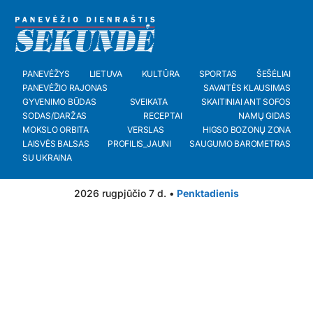
PANEVĖŽYS
LIETUVA
KULTŪRA
SPORTAS
ŠEŠĖLIAI
PANEVĖŽIO RAJONAS
SAVAITĖS KLAUSIMAS
GYVENIMO BŪDAS
SVEIKATA
SKAITINIAI ANT SOFOS
SODAS/DARŽAS
RECEPTAI
NAMŲ GIDAS
MOKSLO ORBITA
VERSLAS
HIGSO BOZONŲ ZONA
LAISVĖS BALSAS
PROFILIS_JAUNI
SAUGUMO BAROMETRAS
SU UKRAINA
2026 rugpjūčio 7 d. •
Penktadienis