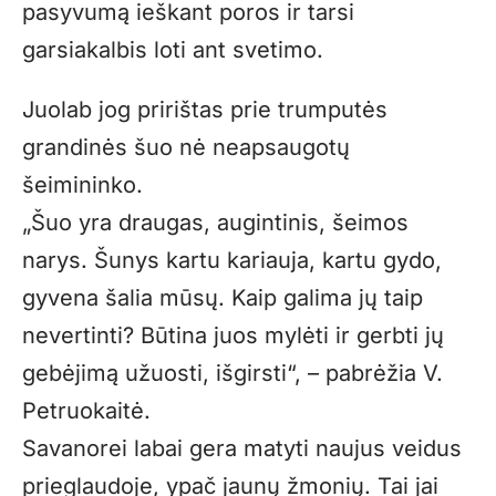
pasyvumą ieškant poros ir tarsi
garsiakalbis loti ant svetimo.
Juolab jog pririštas prie trumputės
grandinės šuo nė neapsaugotų
šeimininko.
„Šuo yra draugas, augintinis, šeimos
narys. Šunys kartu kariauja, kartu gydo,
gyvena šalia mūsų. Kaip galima jų taip
nevertinti? Būtina juos mylėti ir gerbti jų
gebėjimą užuosti, išgirsti“, – pabrėžia V.
Petruokaitė.
Savanorei labai gera matyti naujus veidus
prieglaudoje, ypač jaunų žmonių. Tai jai