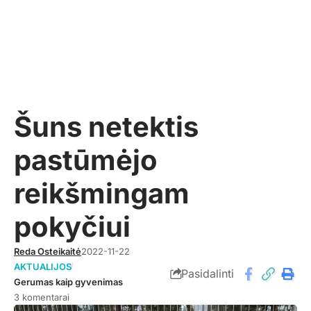
Šuns netektis
pastūmėjo
reikšmingam
pokyčiui
Reda Osteikaitė
2022-11-22
AKTUALIJOS
Pasidalinti
Gerumas kaip gyvenimas
3 komentarai