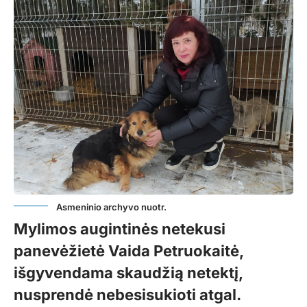
Asmeninio archyvo nuotr.
Mylimos augintinės netekusi
panevėžietė Vaida Petruokaitė,
išgyvendama skaudžią netektį,
nusprendė nebesisukioti atgal.