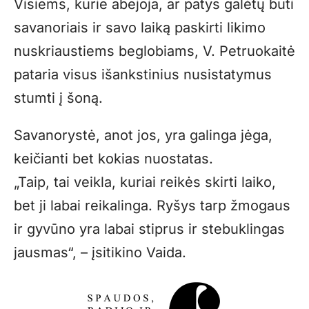
Visiems, kurie abejoja, ar patys galėtų būti
savanoriais ir savo laiką paskirti likimo
nuskriaustiems beglobiams, V. Petruokaitė
pataria visus išankstinius nusistatymus
stumti į šoną.
Savanorystė, anot jos, yra galinga jėga,
keičianti bet kokias nuostatas.
„Taip, tai veikla, kuriai reikės skirti laiko,
bet ji labai reikalinga. Ryšys tarp žmogaus
ir gyvūno yra labai stiprus ir stebuklingas
jausmas“, – įsitikino Vaida.