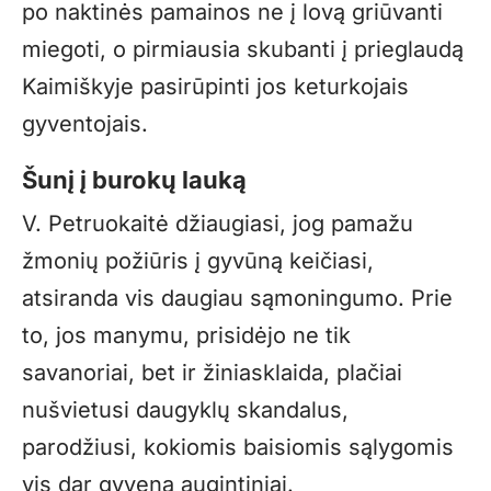
po naktinės pamainos ne į lovą griūvanti
miegoti, o pirmiausia skubanti į prieglaudą
Kaimiškyje pasirūpinti jos keturkojais
gyventojais.
Šunį į burokų lauką
V. Petruokaitė džiaugiasi, jog pamažu
žmonių požiūris į gyvūną keičiasi,
atsiranda vis daugiau sąmoningumo. Prie
to, jos manymu, prisidėjo ne tik
savanoriai, bet ir žiniasklaida, plačiai
nušvietusi daugyklų skandalus,
parodžiusi, kokiomis baisiomis sąlygomis
vis dar gyvena augintiniai.