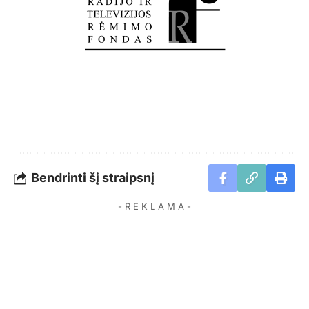
Bendrinti šį straipsnį
- R E K L A M A -