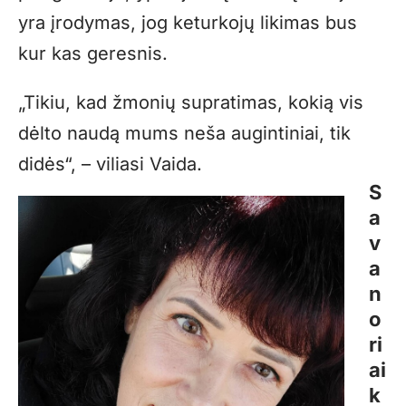
yra įrodymas, jog keturkojų likimas bus
kur kas geresnis.
„Tikiu, kad žmonių supratimas, kokią vis
dėlto naudą mums neša augintiniai, tik
didės“, – viliasi Vaida.
S
a
v
a
n
o
ri
ai
k