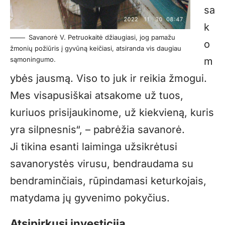
sa
k
Savanorė V. Petruokaitė džiaugiasi, jog pamažu
o
žmonių požiūris į gyvūną keičiasi, atsiranda vis daugiau
sąmoningumo.
m
ybės jausmą. Viso to juk ir reikia žmogui.
Mes visapusiškai atsakome už tuos,
kuriuos prisijaukinome, už kiekvieną, kuris
yra silpnesnis“, – pabrėžia savanorė.
Ji tikina esanti laiminga užsikrėtusi
savanorystės virusu, bendraudama su
bendraminčiais, rūpindamasi keturkojais,
matydama jų gyvenimo pokyčius.
Atsipirkusi investicija