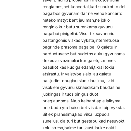
rengiamos,net koncertai,kad suaukot, o del
pagalbos gyvunam dar ne vieno koncerto
neteko matyt bent jau man,ne jokio
renginio kur butu surenkama gyvunu
pagalbai pinigeliai. Visur tik savanoriu
pastangomis viskas vyksta,internetuose
pagrinde prasoma pagalba. O galetu ir
parduotuvese but sudetos auku gyvunams
dezes ar vezimėliai kur galetų zmones
paaukot kas kuo galedami,tikrai tokiu
atsirastu. Ir valstybe siaip jau galetu
pasijudint daugiau siuo klausimu, skirt
visokiem gyvunu skriaudikam baudas ne
juokingas ir tuos pinigus duot
prieglaudoms. Na,o kalbant apie laikyma
prie budu yra baisu,bet vis dar taip vyksta.
Sitiek pranesimu,kad vilkai uzpuola
sunelius, cia turi but gestapu,kad nesuvokt
koki stresa,baime turi jaust lauke nakti