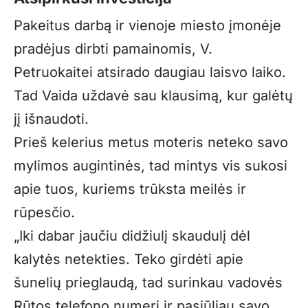
Pakeitus darbą ir vienoje miesto įmonėje
pradėjus dirbti pamainomis, V.
Petruokaitei atsirado daugiau laisvo laiko.
Tad Vaida uždavė sau klausimą, kur galėtų
jį išnaudoti.
Prieš kelerius metus moteris neteko savo
mylimos augintinės, tad mintys vis sukosi
apie tuos, kuriems trūksta meilės ir
rūpesčio.
„Iki dabar jaučiu didžiulį skaudulį dėl
kalytės netekties. Teko girdėti apie
šunelių prieglaudą, tad surinkau vadovės
Rūtos telefono numerį ir pasiūliau savo