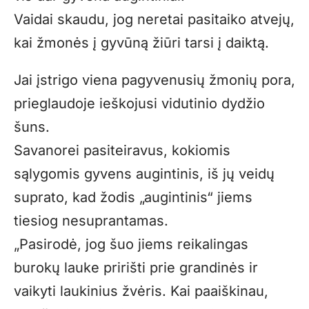
Vaidai skaudu, jog neretai pasitaiko atvejų,
kai žmonės į gyvūną žiūri tarsi į daiktą.
Jai įstrigo viena pagyvenusių žmonių pora,
prieglaudoje ieškojusi vidutinio dydžio
šuns.
Savanorei pasiteiravus, kokiomis
sąlygomis gyvens augintinis, iš jų veidų
suprato, kad žodis „augintinis“ jiems
tiesiog nesuprantamas.
„Pasirodė, jog šuo jiems reikalingas
burokų lauke pririšti prie grandinės ir
vaikyti laukinius žvėris. Kai paaiškinau,