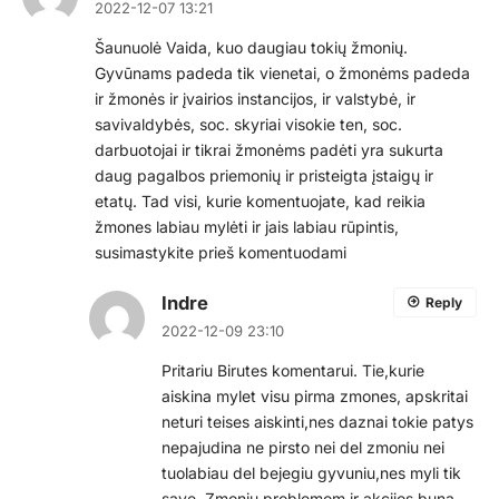
2022-12-07 13:21
Šaunuolė Vaida, kuo daugiau tokių žmonių.
Gyvūnams padeda tik vienetai, o žmonėms padeda
ir žmonės ir įvairios instancijos, ir valstybė, ir
savivaldybės, soc. skyriai visokie ten, soc.
darbuotojai ir tikrai žmonėms padėti yra sukurta
daug pagalbos priemonių ir pristeigta įstaigų ir
etatų. Tad visi, kurie komentuojate, kad reikia
žmones labiau mylėti ir jais labiau rūpintis,
susimastykite prieš komentuodami
Indre
Reply
2022-12-09 23:10
Pritariu Birutes komentarui. Tie,kurie
aiskina mylet visu pirma zmones, apskritai
neturi teises aiskinti,nes daznai tokie patys
nepajudina ne pirsto nei del zmoniu nei
tuolabiau del bejegiu gyvuniu,nes myli tik
save. Zmoniu problemom ir akcijos buna