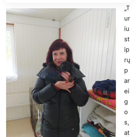
„T
ur
iu
st
ip
rų
p
ar
ei
g
o
s,
at