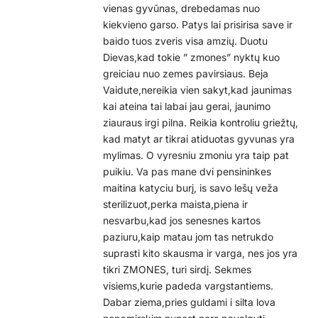
vienas gyvūnas, drebedamas nuo
kiekvieno garso. Patys lai prisirisa save ir
baido tuos zveris visa amzių. Duotu
Dievas,kad tokie ” zmones” nyktų kuo
greiciau nuo zemes pavirsiaus. Beja
Vaidute,nereikia vien sakyt,kad jaunimas
kai ateina tai labai jau gerai, jaunimo
ziauraus irgi pilna. Reikia kontroliu griežtų,
kad matyt ar tikrai atiduotas gyvunas yra
mylimas. O vyresniu zmoniu yra taip pat
puikiu. Va pas mane dvi pensininkes
maitina katyciu burį, is savo lešų veža
sterilizuot,perka maista,piena ir
nesvarbu,kad jos senesnes kartos
paziuru,kaip matau jom tas netrukdo
suprasti kito skausma ir varga, nes jos yra
tikri ZMONES, turi sirdį. Sekmes
visiems,kurie padeda vargstantiems.
Dabar ziema,pries guldami i silta lova