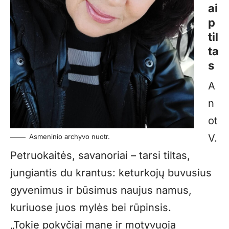
ai
p
til
ta
s
A
n
ot
V.
Asmeninio archyvo nuotr.
Petruokaitės, savanoriai – tarsi tiltas,
jungiantis du krantus: keturkojų buvusius
gyvenimus ir būsimus naujus namus,
kuriuose juos mylės bei rūpinsis.
„Tokie pokyčiai mane ir motyvuoja