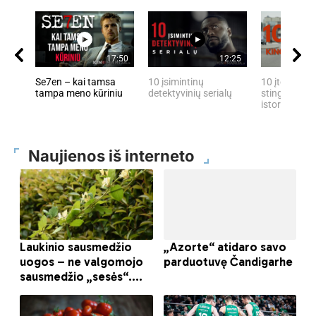
17:50
12:25
Se7en – kai tamsa
10 įsimintinų
10 įtemptų, 
tampa meno kūriniu
detektyvinių serialų
stingdančių 
istorijų
Naujienos iš interneto