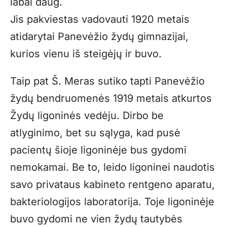
labai daug.
Jis pakviestas vadovauti 1920 metais
atidarytai Panevėžio žydų gimnazijai,
kurios vienu iš steigėjų ir buvo.
Taip pat Š. Meras sutiko tapti Panevėžio
žydų bendruomenės 1919 metais atkurtos
Žydų ligoninės vedėju. Dirbo be
atlyginimo, bet su sąlyga, kad pusė
pacientų šioje ligoninėje bus gydomi
nemokamai. Be to, leido ligoninei naudotis
savo privataus kabineto rentgeno aparatu,
bakteriologijos laboratorija. Toje ligoninėje
buvo gydomi ne vien žydų tautybės