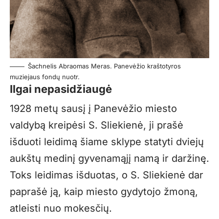
Šachnelis Abraomas Meras. Panevėžio kraštotyros
muziejaus fondų nuotr.
Ilgai nepasidžiaugė
1928 metų sausį į Panevėžio miesto
valdybą kreipėsi S. Sliekienė, ji prašė
išduoti leidimą šiame sklype statyti dviejų
aukštų medinį gyvenamąjį namą ir daržinę.
Toks leidimas išduotas, o S. Sliekienė dar
paprašė ją, kaip miesto gydytojo žmoną,
atleisti nuo mokesčių.