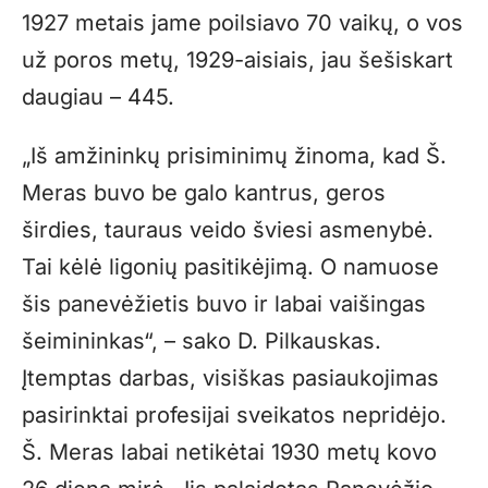
1927 metais jame poilsiavo 70 vaikų, o vos
už poros metų, 1929-aisiais, jau šešiskart
daugiau – 445.
„Iš amžininkų prisiminimų žinoma, kad Š.
Meras buvo be galo kantrus, geros
širdies, tauraus veido šviesi asmenybė.
Tai kėlė ligonių pasitikėjimą. O namuose
šis panevėžietis buvo ir labai vaišingas
šeimininkas“, – sako D. Pilkauskas.
Įtemptas darbas, visiškas pasiaukojimas
pasirinktai profesijai sveikatos nepridėjo.
Š. Meras labai netikėtai 1930 metų kovo