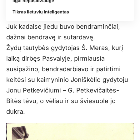
Ilgai nepasidžiaugė
Tikras lietuvių inteligentas
Juk kadaise jiedu buvo bendraminčiai,
dažnai bendravę ir sutardavę.
Žydų tautybės gydytojas Š. Meras, kurį
laiką dirbęs Pasvalyje, pirmiausia
susipažino, bendradarbiavo ir patirtimi
keitėsi su kaimyninio Joniškėlio gydytoju
Jonu Petkevičiumi – G. Petkevičaitės-
Bitės tėvu, o vėliau ir su šviesuole jo
dukra.