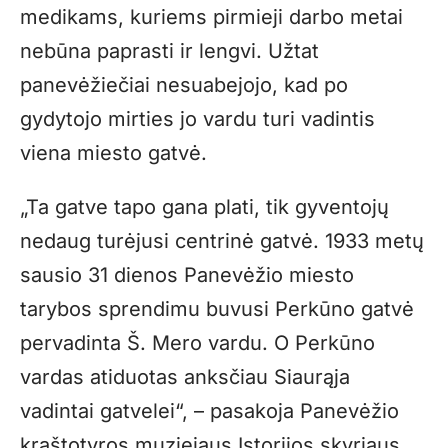
medikams, kuriems pirmieji darbo metai
nebūna paprasti ir lengvi. Užtat
panevėžiečiai nesuabejojo, kad po
gydytojo mirties jo vardu turi vadintis
viena miesto gatvė.
„Ta gatve tapo gana plati, tik gyventojų
nedaug turėjusi centrinė gatvė. 1933 metų
sausio 31 dienos Panevėžio miesto
tarybos sprendimu buvusi Perkūno gatvė
pervadinta Š. Mero vardu. O Perkūno
vardas atiduotas anksčiau Siaurąja
vadintai gatvelei“, – pasakoja Panevėžio
kraštotyros muziejaus Istorijos skyriaus