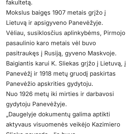
fakultetą.
Mokslus baigęs 1907 metais grįžo į
Lietuvą ir apsigyveno Panevėžyje.
Vėliau, susiklosčius aplinkybėms, Pirmojo
pasaulinio karo metais vėl buvo
pasitraukęs į Rusiją, gyveno Maskvoje.
Baigiantis karui K. Sliekas grįžo į Lietuvą, į
Panevėžį ir 1918 metų gruodį paskirtas
Panevėžio apskrities gydytoju.
Nuo 1926 metų iki mirties ir darbavosi
gydytoju Panevėžyje.
„Daugelyje dokumentų galima aptikti
aktyvaus visuomenės veikėjo Kazimiero