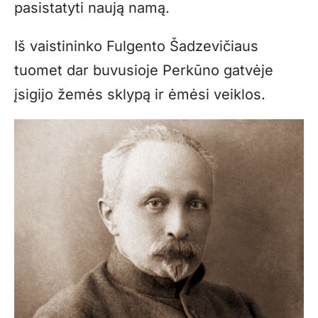
pasistatyti naują namą.
Iš vaistininko Fulgento Šadzevičiaus
tuomet dar buvusioje Perkūno gatvėje
įsigijo žemės sklypą ir ėmėsi veiklos.