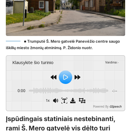
■ Trumputė Š. Mero gatvelė Panevėžio centre saugo
iškilių miesto žmonių atminimą. P. Židonio nuotr.
Klausykite šio turinio
Vaidina
:
-
0:00
-:--
1x
Powered By
GSpeech
Įspūdingais statiniais nestebinanti,
rami Š. Mero gatvelė vis dėlto turi