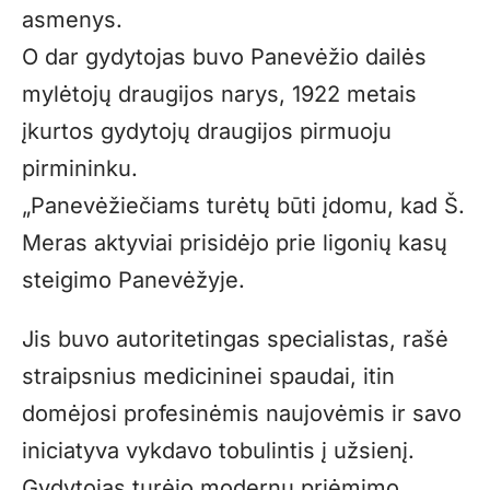
asmenys.
O dar gydytojas buvo Panevėžio dailės
mylėtojų draugijos narys, 1922 metais
įkurtos gydytojų draugijos pirmuoju
pirmininku.
„Panevėžiečiams turėtų būti įdomu, kad Š.
Meras aktyviai prisidėjo prie ligonių kasų
steigimo Panevėžyje.
Jis buvo autoritetingas specialistas, rašė
straipsnius medicininei spaudai, itin
domėjosi profesinėmis naujovėmis ir savo
iniciatyva vykdavo tobulintis į užsienį.
Gydytojas turėjo modernų priėmimo