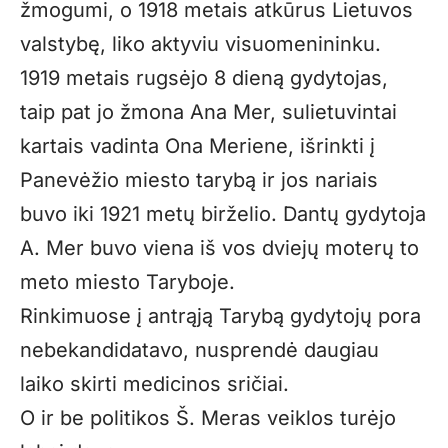
žmogumi, o 1918 metais atkūrus Lietuvos
valstybę, liko aktyviu visuomenininku.
1919 metais rugsėjo 8 dieną gydytojas,
taip pat jo žmona Ana Mer, sulietuvintai
kartais vadinta Ona Meriene, išrinkti į
Panevėžio miesto tarybą ir jos nariais
buvo iki 1921 metų birželio. Dantų gydytoja
A. Mer buvo viena iš vos dviejų moterų to
meto miesto Taryboje.
Rinkimuose į antrąją Tarybą gydytojų pora
nebekandidatavo, nusprendė daugiau
laiko skirti medicinos sričiai.
O ir be politikos Š. Meras veiklos turėjo