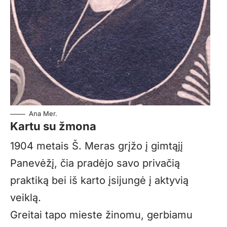
Ana Mer.
Kartu su žmona
1904 metais Š. Meras grįžo į gimtąjį
Panevėžį, čia pradėjo savo privačią
praktiką bei iš karto įsijungė į aktyvią
veiklą.
Greitai tapo mieste žinomu, gerbiamu