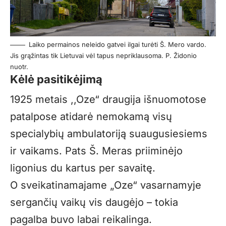
Laiko permainos neleido gatvei ilgai turėti Š. Mero vardo.
Jis grąžintas tik Lietuvai vėl tapus nepriklausoma. P. Židonio
nuotr.
Kėlė pasitikėjimą
1925 metais ,,Oze“ draugija išnuomotose
patalpose atidarė nemokamą visų
specialybių ambulatoriją suaugusiesiems
ir vaikams. Pats Š. Meras priiminėjo
ligonius du kartus per savaitę.
O sveikatinamajame „Oze“ vasarnamyje
sergančių vaikų vis daugėjo – tokia
pagalba buvo labai reikalinga.