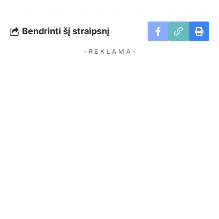
Bendrinti šį straipsnį
- R E K L A M A -