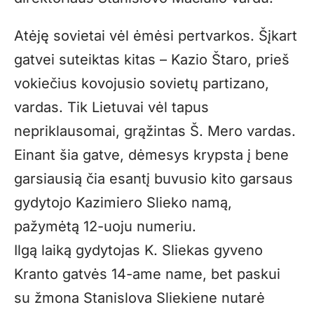
Atėję sovietai vėl ėmėsi pertvarkos. Šįkart
gatvei suteiktas kitas – Kazio Štaro, prieš
vokiečius kovojusio sovietų partizano,
vardas. Tik Lietuvai vėl tapus
nepriklausomai, grąžintas Š. Mero vardas.
Einant šia gatve, dėmesys krypsta į bene
garsiausią čia esantį buvusio kito garsaus
gydytojo Kazimiero Slieko namą,
pažymėtą 12-uoju numeriu.
Ilgą laiką gydytojas K. Sliekas gyveno
Kranto gatvės 14-ame name, bet paskui
su žmona Stanislova Sliekiene nutarė