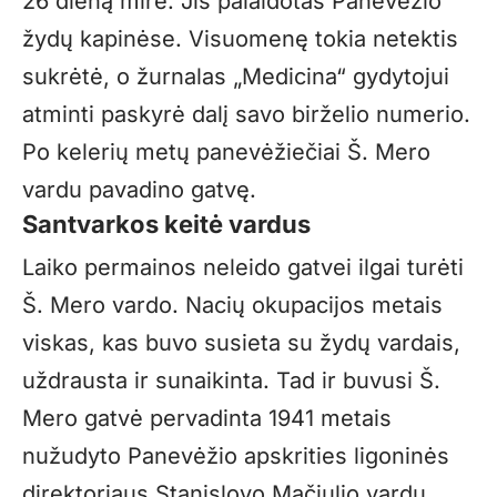
26 dieną mirė. Jis palaidotas Panevėžio
žydų kapinėse. Visuomenę tokia netektis
sukrėtė, o žurnalas „Medicina“ gydytojui
atminti paskyrė dalį savo birželio numerio.
Po kelerių metų panevėžiečiai Š. Mero
vardu pavadino gatvę.
Santvarkos keitė vardus
Laiko permainos neleido gatvei ilgai turėti
Š. Mero vardo. Nacių okupacijos metais
viskas, kas buvo susieta su žydų vardais,
uždrausta ir sunaikinta. Tad ir buvusi Š.
Mero gatvė pervadinta 1941 metais
nužudyto Panevėžio apskrities ligoninės
direktoriaus Stanislovo Mačiulio vardu.