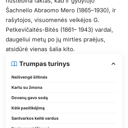
nustebina faktas, kad ir gydytojo
Šachnelio Abraomo Mero (1865–1930), ir
rašytojos, visuomenės veikėjos G.
Petkevičaitės-Bitės (1861– 1943) vardai,
daugeliui metų po jų mirties praėjus,
atsidūrė vienas šalia kito.
Trumpas turinys
Neišvengė šiltinės
Kartu su žmona
Dovanų gavo sodą
Kėlė pasitikėjimą
Santvarkos keitė vardus