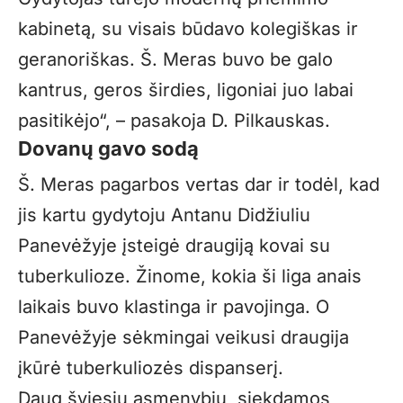
kabinetą, su visais būdavo kolegiškas ir
geranoriškas. Š. Meras buvo be galo
kantrus, geros širdies, ligoniai juo labai
pasitikėjo“, – pasakoja D. Pilkauskas.
Dovanų gavo sodą
Š. Meras pagarbos vertas dar ir todėl, kad
jis kartu gydytoju Antanu Didžiuliu
Panevėžyje įsteigė draugiją kovai su
tuberkulioze. Žinome, kokia ši liga anais
laikais buvo klastinga ir pavojinga. O
Panevėžyje sėkmingai veikusi draugija
įkūrė tuberkuliozės dispanserį.
Daug šviesių asmenybių, siekdamos