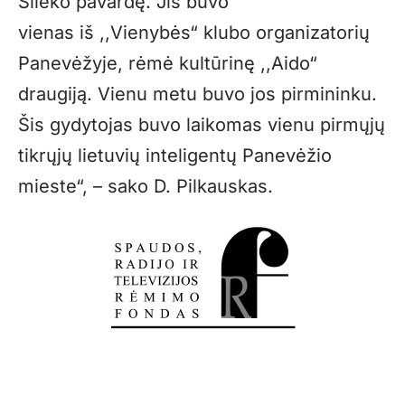
Slieko pavardę. Jis buvo
vienas iš ,,Vienybės“ klubo organizatorių
Panevėžyje, rėmė kultūrinę ,,Aido“
draugiją. Vienu metu buvo jos pirmininku.
Šis gydytojas buvo laikomas vienu pirmųjų
tikrųjų lietuvių inteligentų Panevėžio
mieste“, – sako D. Pilkauskas.