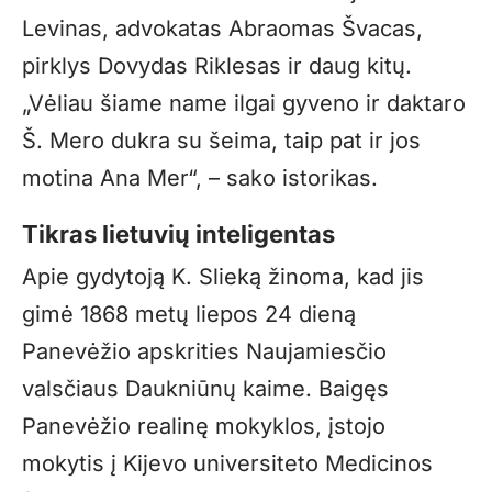
Levinas, advokatas Abraomas Švacas,
pirklys Dovydas Riklesas ir daug kitų.
„Vėliau šiame name ilgai gyveno ir daktaro
Š. Mero dukra su šeima, taip pat ir jos
motina Ana Mer“, – sako istorikas.
Tikras lietuvių inteligentas
Apie gydytoją K. Slieką žinoma, kad jis
gimė 1868 metų liepos 24 dieną
Panevėžio apskrities Naujamiesčio
valsčiaus Daukniūnų kaime. Baigęs
Panevėžio realinę mokyklos, įstojo
mokytis į Kijevo universiteto Medicinos