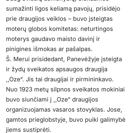
sumažinti ligos keliamą pavojų, prisidėjo
prie draugijos veiklos – buvo įsteigtas
moterų globos komitetas: neturtingos
moterys gaudavo maisto davinį ir
pinigines išmokas ar pašalpas.
Š. Merui prisidedant, Panevėžyje įsteigta
ir žydų sveikatos apsaugos draugija
,,Oze“. Jis tai draugijai ir pirmininkavo.
Nuo 1923 metų silpnos sveikatos mokiniai
buvo siunčiami į ,,Oze“ draugijos
organizuojamas vasaros stovyklas. Jose,
gamtos prieglobstyje, buvo puiki galimybė
jiems sustiprėti.