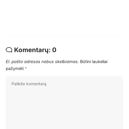
Komentarų: 0
El. pašto adresas nebus skelbiamas.
Būtini laukeliai
pažymėti
*