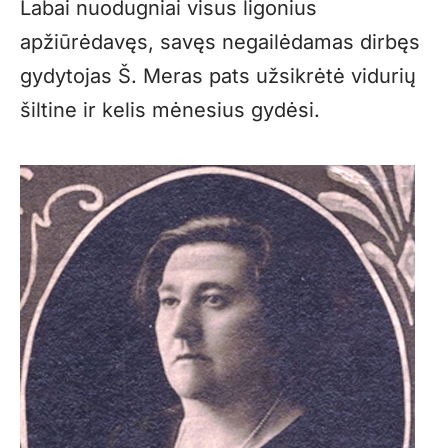
Labai nuodugniai visus ligonius
apžiūrėdavęs, savęs negailėdamas dirbęs
gydytojas Š. Meras pats užsikrėtė vidurių
šiltine ir kelis mėnesius gydėsi.