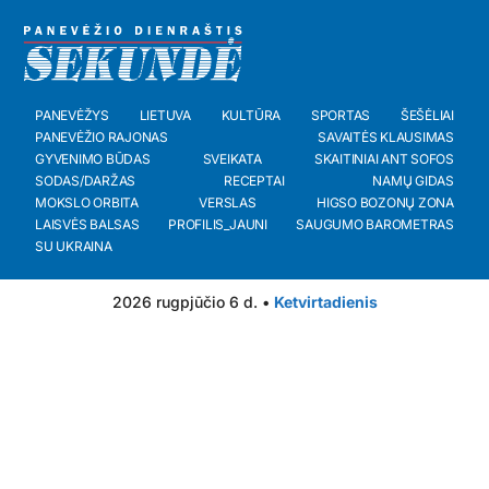
PANEVĖŽYS
LIETUVA
KULTŪRA
SPORTAS
ŠEŠĖLIAI
PANEVĖŽIO RAJONAS
SAVAITĖS KLAUSIMAS
GYVENIMO BŪDAS
SVEIKATA
SKAITINIAI ANT SOFOS
SODAS/DARŽAS
RECEPTAI
NAMŲ GIDAS
MOKSLO ORBITA
VERSLAS
HIGSO BOZONŲ ZONA
LAISVĖS BALSAS
PROFILIS_JAUNI
SAUGUMO BAROMETRAS
SU UKRAINA
2026 rugpjūčio 6 d. •
Ketvirtadienis