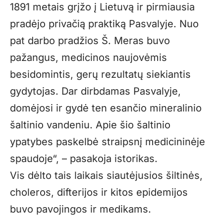
1891 metais grįžo į Lietuvą ir pirmiausia
pradėjo privačią praktiką Pasvalyje. Nuo
pat darbo pradžios Š. Meras buvo
pažangus, medicinos naujovėmis
besidomintis, gerų rezultatų siekiantis
gydytojas. Dar dirbdamas Pasvalyje,
domėjosi ir gydė ten esančio mineralinio
šaltinio vandeniu. Apie šio šaltinio
ypatybes paskelbė straipsnį medicininėje
spaudoje“, – pasakoja istorikas.
Vis dėlto tais laikais siautėjusios šiltinės,
choleros, difterijos ir kitos epidemijos
buvo pavojingos ir medikams.