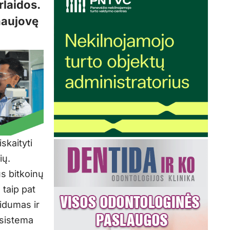
laidos.
 naujovę
skaityti
ių.
ūs bitkoinų
 taip pat
idumas ir
 sistema