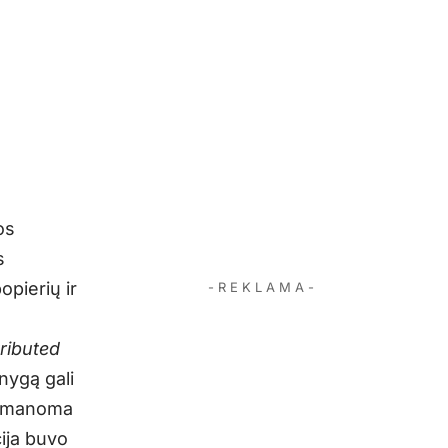
os
s
opierių ir
- R E K L A M A -
tributed
knygą gali
, įmanoma
cija buvo