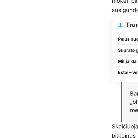
mokėti bit
susigundo 
Tru
Pelus nu
Suprato 
Milijardai
Estai – vė
Ban
„b
me
Skaičiuoj
bitkoinus 