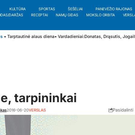
KULTŪRA
SPORTAS
ŠEŠĖLIAI
PANEVĖŽIO RAJONAS
ODAS/DARŽAS
RECEPTAI
NAMŲ GIDAS
MOKSLO ORBITA
VERSL
is
• Tarptautinė alaus diena
• Vardadieniai:
Donatas
,
Drąsutis
,
Jogai
e, tarpininkai
Pasidalinti
skas
2016-06-20
VERSLAS