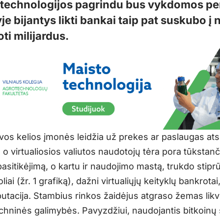
 technologijos pagrindu bus vykdomos per
e bijantys likti bankai taip pat suskubo į
ti milijardus.
vos kelios įmonės leidžia už prekes ar paslaugas atsi
, o virtualiosios valiutos naudotojų tėra pora tūkstanč
pasitikėjimą, o kartu ir naudojimo mastą, trukdo stipr
iai (žr. 1 grafiką), dažni virtualiųjų keityklų bankrotai,
putacija. Stambius rinkos žaidėjus atgraso žemas likv
echninės galimybės. Pavyzdžiui, naudojantis bitkoinų