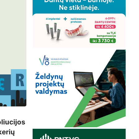
liucijos
kerių