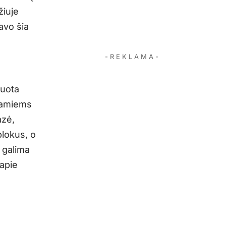
žiuje
avo šia
- R E K L A M A -
zuota
stamiems
azė,
blokus, o
 galima
apie