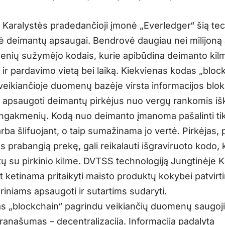
 Karalystės pradedančioji įmonė „Everledger“ šią tec
ikė deimantų apsaugai. Bendrovė daugiau nei milijoną
nių sužymėjo kodais, kurie apibūdina deimanto kil
 ir pardavimo vietą bei laiką. Kiekvienas kodas „bloc
veikiančioje duomenų bazėje virsta informacijos blok
isi apsaugoti deimantų pirkėjus nuo vergų rankomis išk
ngakmenių. Kodą nuo deimanto įmanoma pašalinti ti
rba šlifuojant, o taip sumažinama jo vertė. Pirkėjas, 
 prabangią prekę, gali reikalauti išgraviruoto kodo, 
tų su pirkinio kilme. DVTSS technologiją Jungtinėje K
 ketinama pritaikyti maisto produktų kokybei patvirtin
riniams apsaugoti ir sutartims sudaryti.
as „blockchain“ pagrindu veikiančių duomenų saugoj
ranašumas – decentralizacija. Informacija padalyta