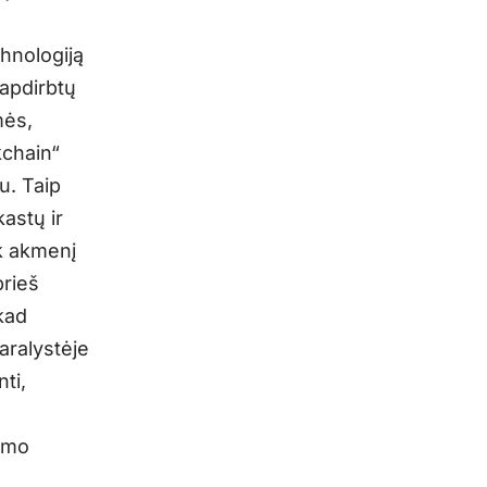
hnologiją
 apdirbtų
mės,
kchain“
u. Taip
astų ir
k akmenį
prieš
kad
aralystėje
ti,
imo