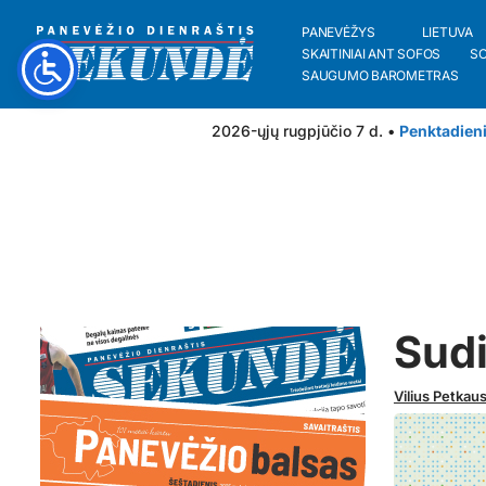
PANEVĖŽYS
LIETUVA
SKAITINIAI ANT SOFOS
S
SAUGUMO BAROMETRAS
2026-ųjų rugpjūčio 7 d. •
Penktadien
Sudi
Vilius Petkau