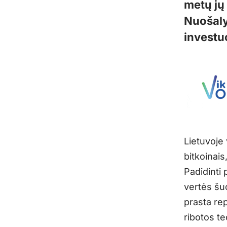
metų jų
Nuošalyj
investuo
Lietuvoje 
bitkoinais
Padidinti 
vertės šuol
prasta re
ribotos t