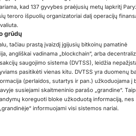
tariama, kad 137 gyvybes praėjusių metų lapkritį Pary
ų teroro išpuolių organizatoriai dalį operacijų finans
 valiuta.
o grūdų
u, tačiau prastą įvaizdį įgijusių bitkoinų pamatinė
ija, angliškai vadinama „blockchain“, arba decentrali
nsakcijų saugojimo sistema (DVTSS), leidžia nepažį
lyviams pasitikėti vienas kitu. DVTSS yra duomenų b
formacija (perlaidos, sutartys ir pan.) užkoduojama į 
savyje susiejami skaitmeninio parašo „grandine“. Taip
bandymų koreguoti bloke užkoduotą informaciją, nes 
grandinėje“ informuojami visi sistemos nariai.