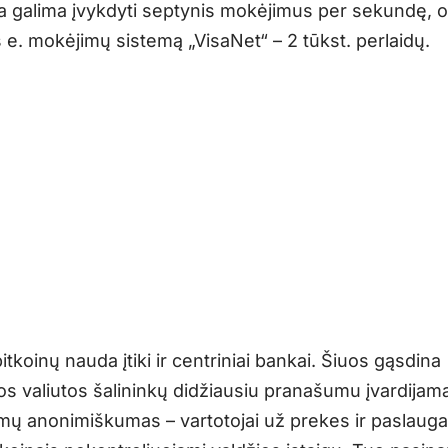
a galima įvykdyti septynis mokėjimus per sekundę, o
 e. mokėjimų sistemą „VisaNet“ – 2 tūkst. perlaidų.
itkoinų nauda įtiki ir centriniai bankai. Šiuos gąsdina
ios valiutos šalininkų didžiausiu pranašumu įvardijam
ymų anonimiškumas – vartotojai už prekes ir paslauga