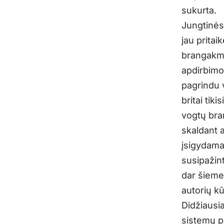
sukurta.
Jungtinės
jau prita
brangakme
apdirbimo
pagrindu 
britai tik
vogtų bra
skaldant a
įsigydamas
susipažin
dar šiemet
autorių kū
Didžiausi
sistemų p