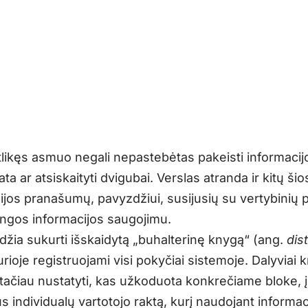
tlikęs asmuo negali nepastebėtas pakeisti informacij
ata ar atsiskaityti dvigubai. Verslas atranda ir kitų šio
jos pranašumų, pavyzdžiui, susijusių su vertybinių p
tingos informacijos saugojimu.
džia sukurti išskaidytą „buhalterinę knygą“ (ang.
dis
kurioje registruojami visi pokyčiai sistemoje. Dalyviai 
, tačiau nustatyti, kas užkoduota konkrečiame bloke
us individualų vartotojo raktą, kurį naudojant informa