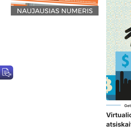
Get
Virtuali
atsiska