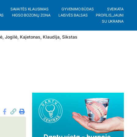
SAVAITĖS KLAUSIMAS
GYVENIMO BŪDAS
SVEIKATA
AS
HIGSO BOZONŲ ZONA
LAISVĖS BALSAS
PROFILIS_JAUNI
SU UKRAINA
lė
,
Jogilė
,
Kajetonas
,
Klaudija
,
Sikstas