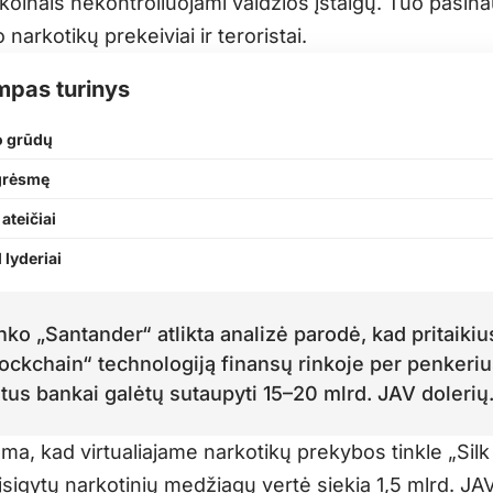
koinais nekontroliuojami valdžios įstaigų. Tuo pasina
narkotikų prekeiviai ir teroristai.
mpas turinys
o grūdų
grėsmę
 ateičiai
l lyderiai
ko „Santander“ atlikta analizė parodė, kad pritaikiu
lockchain“ technologiją finansų rinkoje per penkeri
tus bankai galėtų sutaupyti 15–20 mlrd. JAV dolerių
ama, kad virtualiajame narkotikų prekybos tinkle „Sil
įsigytų narkotinių medžiagų vertė siekia 1,5 mlrd. JAV