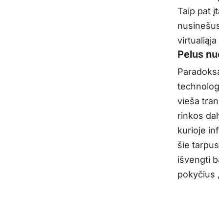
Taip pat į
nusinešusi
virtualiąja
Pelus nu
Paradoksal
technolog
vieša tra
rinkos da
kurioje in
šie tarpu
išvengti 
pokyčius „