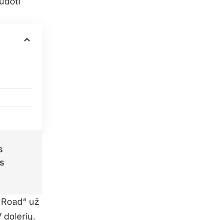
udoti
s
us
.
k Road“ už
 dolerių.