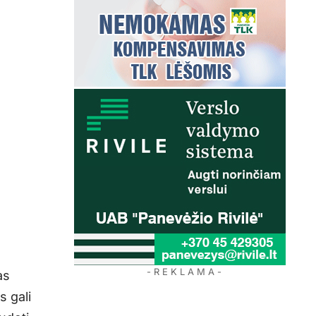
- R E K L A M A -
as
s gali