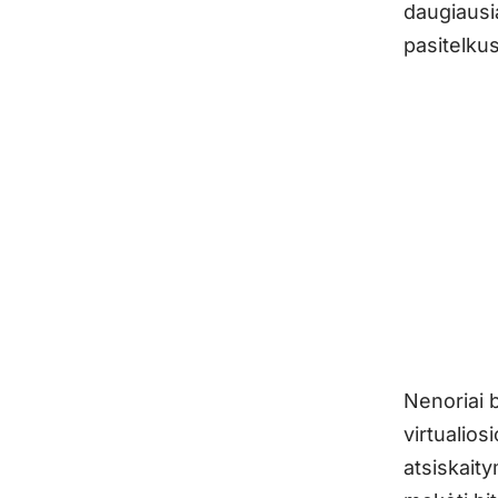
daugiausi
pasitelkus
Nenoriai b
virtualios
atsiskait