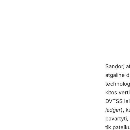
Sandorį a
atgaline d
technologi
kitos ver
DVTSS lei
ledger
), 
pavartyti
tik pateik