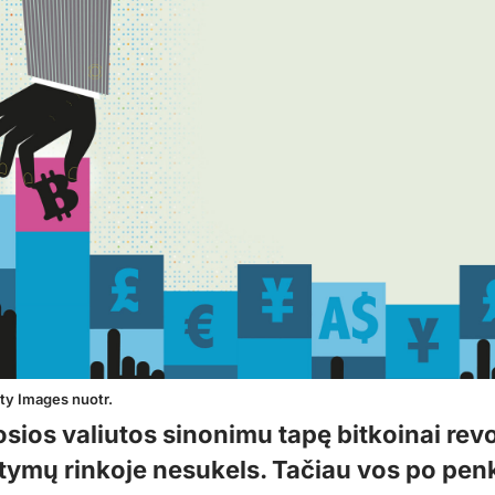
ty Images nuotr.
osios valiutos sinonimu tapę bitkoinai revo
itymų rinkoje nesukels. Tačiau vos po pen