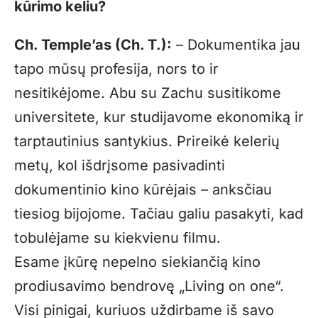
kūrimo keliu?
Ch. Temple’as (Ch. T.):
– Dokumentika jau
tapo mūsų profesija, nors to ir
nesitikėjome. Abu su Zachu susitikome
universitete, kur studijavome ekonomiką ir
tarptautinius santykius. Prireikė kelerių
metų, kol išdrįsome pasivadinti
dokumentinio kino kūrėjais – anksčiau
tiesiog bijojome. Tačiau galiu pasakyti, kad
tobulėjame su kiekvienu filmu.
Esame įkūrę nepelno siekiančią kino
prodiusavimo bendrovę „Living on one“.
Visi pinigai, kuriuos uždirbame iš savo