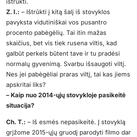
ištrūkti.
Z. I.:
– Ištrūkti į kitą šalį iš stovyklos
pavyksta vidutiniškai vos pusantro
procento pabėgėlių. Tai itin mažas
skaičius, bet vis tiek rusena viltis, kad
galbūt perkels būtent tave ir tu pradėsi
normalų gyvenimą. Svarbu išsaugoti viltį.
Nes jei pabėgėliai praras viltį, tai kas jiems
apskritai liks?
– Kaip nuo 2014-ųjų stovykloje pasikeitė
situacija?
Ch. T.:
– Iš esmės nepasikeitė. Į stovyklą
grįžome 2015-ųjų gruodį parodyti filmo dar