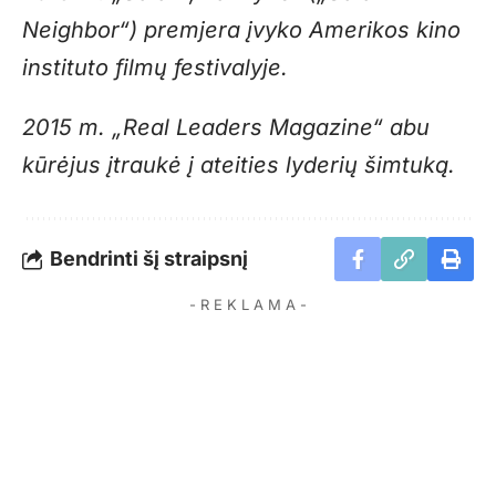
Neighbor“) premjera įvyko Amerikos kino
instituto filmų festivalyje.
2015 m. „Real Leaders Magazine“ abu
kūrėjus įtraukė į ateities lyderių šimtuką.
Bendrinti šį straipsnį
- R E K L A M A -