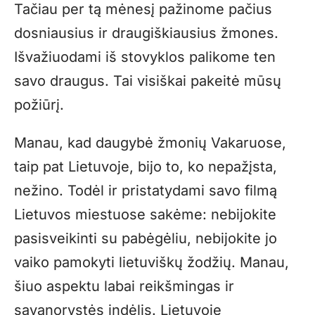
Tačiau per tą mėnesį pažinome pačius
dosniausius ir draugiškiausius žmones.
Išvažiuodami iš stovyklos palikome ten
savo draugus. Tai visiškai pakeitė mūsų
požiūrį.
Manau, kad daugybė žmonių Vakaruose,
taip pat Lietuvoje, bijo to, ko nepažįsta,
nežino. Todėl ir pristatydami savo filmą
Lietuvos miestuose sakėme: nebijokite
pasisveikinti su pabėgėliu, nebijokite jo
vaiko pamokyti lietuviškų žodžių. Manau,
šiuo aspektu labai reikšmingas ir
savanorystės indėlis. Lietuvoje