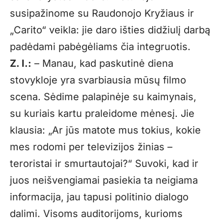
susipažinome su Raudonojo Kryžiaus ir
„Carito“ veikla: jie daro išties didžiulį darbą
padėdami pabėgėliams čia integruotis.
Z. I.:
– Manau, kad paskutinė diena
stovykloje yra svarbiausia mūsų filmo
scena. Sėdime palapinėje su kaimynais,
su kuriais kartu praleidome mėnesį. Jie
klausia: „Ar jūs matote mus tokius, kokie
mes rodomi per televizijos žinias –
teroristai ir smurtautojai?“ Suvoki, kad ir
juos neišvengiamai pasiekia ta neigiama
informacija, jau tapusi politinio dialogo
dalimi. Visoms auditorijoms, kurioms