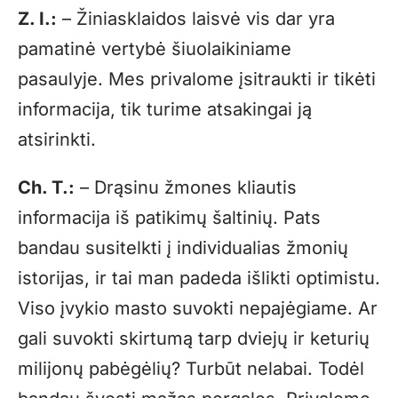
Z. I.:
– Žiniasklaidos laisvė vis dar yra
pamatinė vertybė šiuolaikiniame
pasaulyje. Mes privalome įsitraukti ir tikėti
informacija, tik turime atsakingai ją
atsirinkti.
Ch. T.:
– Drąsinu žmones kliautis
informacija iš patikimų šaltinių. Pats
bandau susitelkti į individualias žmonių
istorijas, ir tai man padeda išlikti optimistu.
Viso įvykio masto suvokti nepajėgiame. Ar
gali suvokti skirtumą tarp dviejų ir keturių
milijonų pabėgėlių? Turbūt nelabai. Todėl