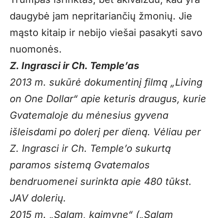
daugybė jam nepritariančių žmonių. Jie
mąsto kitaip ir nebijo viešai pasakyti savo
nuomonės.
Z. Ingrasci ir Ch. Temple’as
2013 m. sukūrė dokumentinį filmą „Living
on One Dollar“ apie keturis draugus, kurie
Gvatemaloje du mėnesius gyvena
išleisdami po dolerį per dieną. Vėliau per
Z. Ingrasci ir Ch. Temple’o sukurtą
paramos sistemą Gvatemalos
bendruomenei surinkta apie 480 tūkst.
JAV dolerių.
2015 m. „Salam, kaimyne“ („Salam