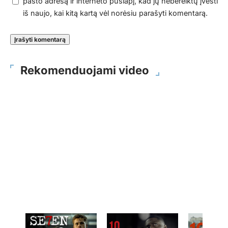
pašto adresą ir interneto puslapį, kad jų nebereiktų įvesti
iš naujo, kai kitą kartą vėl norėsiu parašyti komentarą.
Rekomenduojami video