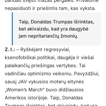
bandau švęsti mažas pergales. Privalome
nepasiduoti ir priešintis tam, kas vyksta.
Taip, Donaldas Trumpas išrinktas,
bet akivaizdu, kad yra daugybė
jam nepritariančių žmonių.
Z. I.:
– Ryškėjant regresyviai,
ksenofobiškai politikai, daugėja ir viešai
palaikančių priešingas vertybes. Tai
vadinčiau optimizmo veiksniu. Pavyzdžiui,
sausį JAV vykusios moterų eitynės
„Women’s March“ buvo didžiausios
Amerikos istorijoje. Taip, Donaldas
Trumpas išrinktas, bet akivaizdu, kad yra