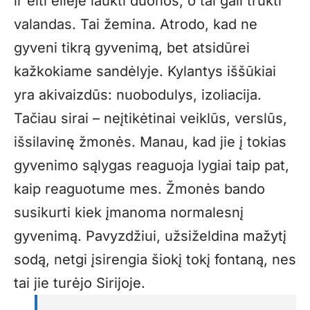
ir eiti eilėje laukti duonos, o tai gali trukti
valandas. Tai žemina. Atrodo, kad ne
gyveni tikrą gyvenimą, bet atsidūrei
kažkokiame sandėlyje. Kylantys iššūkiai
yra akivaizdūs: nuobodulys, izoliacija.
Tačiau sirai – neįtikėtinai veiklūs, verslūs,
išsilavinę žmonės. Manau, kad jie į tokias
gyvenimo sąlygas reaguoja lygiai taip pat,
kaip reaguotume mes. Žmonės bando
susikurti kiek įmanoma normalesnį
gyvenimą. Pavyzdžiui, užsiželdina mažytį
sodą, netgi įsirengia šiokį tokį fontaną, nes
tai jie turėjo Sirijoje.