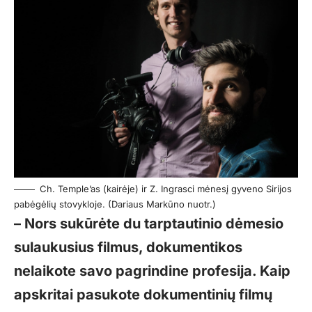
Ch. Temple’as (kairėje) ir Z. Ingrasci mėnesį gyveno Sirijos
pabėgėlių stovykloje. (Dariaus Markūno nuotr.)
– Nors sukūrėte du tarptautinio dėmesio
sulaukusius filmus, dokumentikos
nelaikote savo pagrindine profesija. Kaip
apskritai pasukote dokumentinių filmų