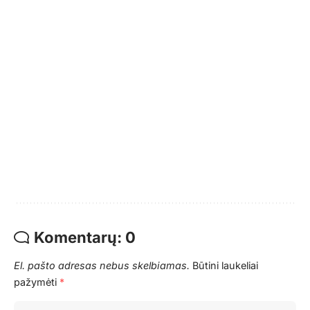
Komentarų: 0
El. pašto adresas nebus skelbiamas.
Būtini laukeliai
pažymėti
*