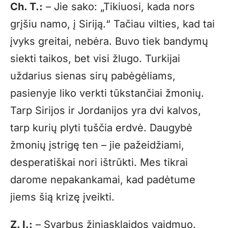
Ch. T.:
– Jie sako: „Tikiuosi, kada nors
grįšiu namo, į Siriją.“ Tačiau vilties, kad tai
įvyks greitai, nebėra. Buvo tiek bandymų
siekti taikos, bet visi žlugo. Turkijai
uždarius sienas sirų pabėgėliams,
pasienyje liko verkti tūkstančiai žmonių.
Tarp Sirijos ir Jordanijos yra dvi kalvos,
tarp kurių plyti tuščia erdvė. Daugybė
žmonių įstrigę ten – jie pažeidžiami,
desperatiškai nori ištrūkti. Mes tikrai
darome nepakankamai, kad padėtume
jiems šią krizę įveikti.
Z. I.:
– Svarbus žiniasklaidos vaidmuo.