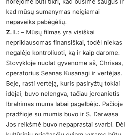
norėjome būti tikri, kad būsime saugūs ir
kad mūsų sumanymas neigiamai
nepaveiks pabėgėlių.
Z. I.:
– Mūsų filmas yra visiškai
nepriklausomas finansiškai, todėl niekas
negalėjo kontroliuoti, ką ir kaip darome.
Stovykloje nuolat gyvenome aš, Chrisas,
operatorius Seanas Kusanagi ir vertėjas.
Beje, rasti vertėją, kuris pasiryžtų tokiai
idėjai, buvo nelengva, tačiau jordanietis
Ibrahimas mums labai pagelbėjo. Pačioje
pradžioje su mumis buvo ir S. Darwasa.
Jos reikšmė buvo nepaprastai svarbi. Dėl
kultūrinių priežasčių dviem vyrams būtų