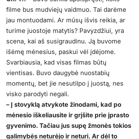
filme bus mudviejų vaidmuo. Tai darėme
jau montuodami. Ar mūsų išvis reikia, ar
turime juostoje matytis? Pavyzdžiui, yra
scena, kai aš susigraudinu. Ją buvome
išėmę mėnesius, paskui vėl įdėjome.
Svarbiausia, kad visas filmas būtų
vientisas. Buvo daugybė nuostabių
momentų, bet jie nesutilpo į juostą, nes
visko parodyti negali.
– Į stovyklą atvykote žinodami, kad po
mėnesio iškeliausite ir grįšite prie įprasto
gyvenimo. Tačiau jus supę žmonės tokios
galimybės neturėjo ir neturi. Ar dėl to