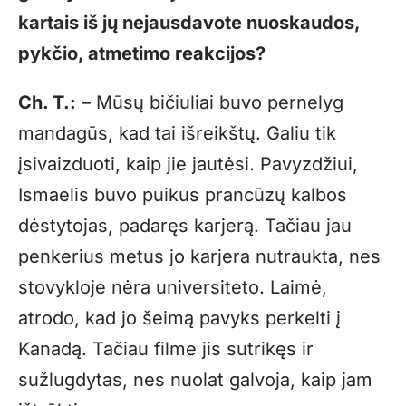
kartais iš jų nejausdavote nuoskaudos,
pykčio, atmetimo reakcijos?
Ch. T.:
– Mūsų bičiuliai buvo pernelyg
mandagūs, kad tai išreikštų. Galiu tik
įsivaizduoti, kaip jie jautėsi. Pavyzdžiui,
Ismaelis buvo puikus prancūzų kalbos
dėstytojas, padaręs karjerą. Tačiau jau
penkerius metus jo karjera nutraukta, nes
stovykloje nėra universiteto. Laimė,
atrodo, kad jo šeimą pavyks perkelti į
Kanadą. Tačiau filme jis sutrikęs ir
sužlugdytas, nes nuolat galvoja, kaip jam