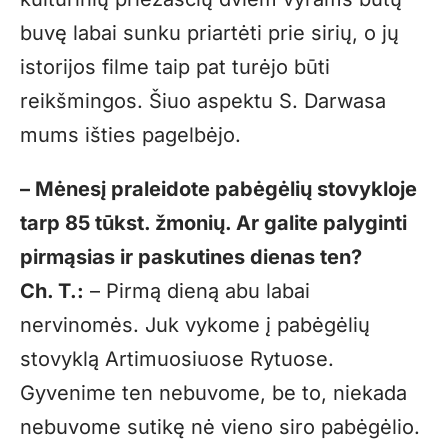
buvę labai sunku priartėti prie sirių, o jų
istorijos filme taip pat turėjo būti
reikšmingos. Šiuo aspektu S. Darwasa
mums išties pagelbėjo.
– Mėnesį praleidote pabėgėlių stovykloje
tarp 85 tūkst. žmonių. Ar galite palyginti
pirmąsias ir paskutines dienas ten?
Ch. T.:
– Pirmą dieną abu labai
nervinomės. Juk vykome į pabėgėlių
stovyklą Artimuosiuose Rytuose.
Gyvenime ten nebuvome, be to, niekada
nebuvome sutikę nė vieno siro pabėgėlio.