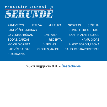
PANEVĖŽYS
LIETUVA
KULTŪRA
SPORTAS
ŠEŠĖLIAI
PANEVĖŽIO RAJONAS
SAVAITĖS KLAUSIMAS
GYVENIMO BŪDAS
SVEIKATA
SKAITINIAI ANT SOFOS
SODAS/DARŽAS
RECEPTAI
NAMŲ GIDAS
MOKSLO ORBITA
VERSLAS
HIGSO BOZONŲ ZONA
LAISVĖS BALSAS
PROFILIS_JAUNI
SAUGUMO BAROMETRAS
SU UKRAINA
2026 rugpjūčio 8 d. •
Šeštadienis