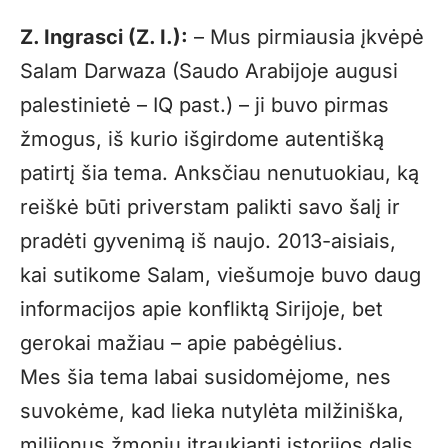
Z. Ingrasci (Z. I.):
– Mus pirmiausia įkvėpė
Salam Darwaza (Saudo Arabijoje augusi
palestinietė – IQ past.) – ji buvo pirmas
žmogus, iš kurio išgirdome autentišką
patirtį šia tema. Anksčiau nenutuokiau, ką
reiškė būti priverstam palikti savo šalį ir
pradėti gyvenimą iš naujo. 2013-aisiais,
kai sutikome Salam, viešumoje buvo daug
informacijos apie konfliktą Sirijoje, bet
gerokai mažiau – apie pabėgėlius.
Mes šia tema labai susidomėjome, nes
suvokėme, kad lieka nutylėta milžiniška,
milijonus žmonių įtraukianti istorijos dalis.