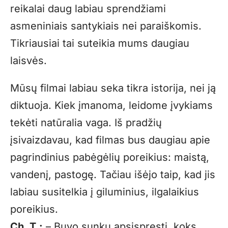
reikalai daug labiau sprendžiami
asmeniniais santykiais nei paraiškomis.
Tikriausiai tai suteikia mums daugiau
laisvės.
Mūsų filmai labiau seka tikra istorija, nei ją
diktuoja. Kiek įmanoma, leidome įvykiams
tekėti natūralia vaga. Iš pradžių
įsivaizdavau, kad filmas bus daugiau apie
pagrindinius pabėgėlių poreikius: maistą,
vandenį, pastogę. Tačiau išėjo taip, kad jis
labiau susitelkia į giluminius, ilgalaikius
poreikius.
Ch. T.:
– Buvo sunku apsispręsti, koks