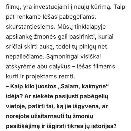
filmų, yra investuojami į naujų kūrimą. Taip
pat renkame lėšas pabėgėliams,
skurstantiesiems. Mūsų tinklalapyje
apsilankę žmonės gali pasirinkti, kuriai
sričiai skirti auką, todėl tų pinigų net
nepaliečiame. Sąmoningai visiškai
atskyrėme abu dalykus – lėšas filmams
kurti ir projektams remti.
– Kaip kilo juostos „Salam, kaimyne“
idėja? Ar siekėte pasijusti pabėgėlių
vietoje, patirti tai, ką jie išgyvena, ar
norėjote užsitarnauti tų žmonių
pasitikėjimą ir išgirsti tikras jų istorijas?