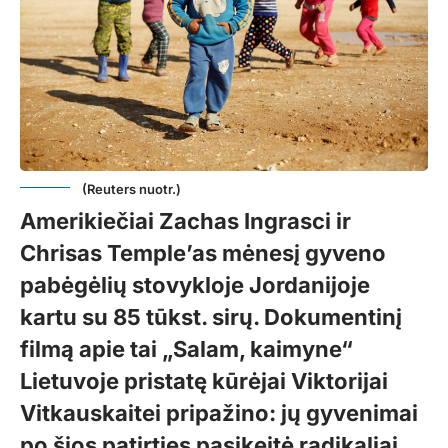
(Reuters nuotr.)
Amerikiečiai Zachas Ingrasci ir
Chrisas Temple’as mėnesį gyveno
pabėgėlių stovykloje Jordanijoje
kartu su 85 tūkst. sirų. Dokumentinį
filmą apie tai „Salam, kaimyne“
Lietuvoje pristatę kūrėjai Viktorijai
Vitkauskaitei pripažino: jų gyvenimai
po šios patirties pasikeitė radikaliai,