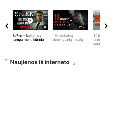
17:50
12:25
Se7en – kai tamsa
10 įsimintinų
10 įtemptų, 
tampa meno kūriniu
detektyvinių serialų
stingdančių 
istorijų
Naujienos iš interneto