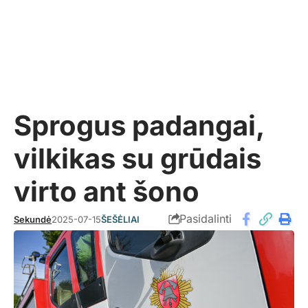
Sprogus padangai,
vilkikas su grūdais
virto ant šono
Pasidalinti
Sekundė
2025-07-15
ŠEŠĖLIAI