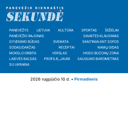
PANEVĖŽYS
LIETUVA
KULTŪRA
SPORTAS
ŠEŠĖLIAI
PANEVĖŽIO RAJONAS
SAVAITĖS KLAUSIMAS
GYVENIMO BŪDAS
SVEIKATA
SKAITINIAI ANT SOFOS
SODAS/DARŽAS
RECEPTAI
NAMŲ GIDAS
MOKSLO ORBITA
VERSLAS
HIGSO BOZONŲ ZONA
LAISVĖS BALSAS
PROFILIS_JAUNI
SAUGUMO BAROMETRAS
SU UKRAINA
2026 rugpjūčio 10 d. •
Pirmadienis