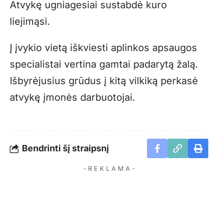
Atvykę ugniagesiai sustabdė kuro
liejimąsi.
Į įvykio vietą iškviesti aplinkos apsaugos
specialistai vertina gamtai padarytą žalą.
Išbyrėjusius grūdus į kitą vilkiką perkasė
atvykę įmonės darbuotojai.
Bendrinti šį straipsnį
- R E K L A M A -