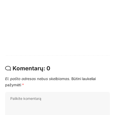
Komentarų: 0
El. pašto adresas nebus skelbiamas.
Būtini laukeliai
pažymėti
*