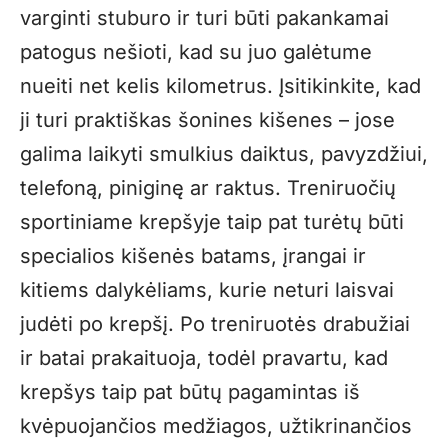
varginti stuburo ir turi būti pakankamai
patogus nešioti, kad su juo galėtume
nueiti net kelis kilometrus. Įsitikinkite, kad
ji turi praktiškas šonines kišenes – jose
galima laikyti smulkius daiktus, pavyzdžiui,
telefoną, piniginę ar raktus. Treniruočių
sportiniame krepšyje taip pat turėtų būti
specialios kišenės batams, įrangai ir
kitiems dalykėliams, kurie neturi laisvai
judėti po krepšį. Po treniruotės drabužiai
ir batai prakaituoja, todėl pravartu, kad
krepšys taip pat būtų pagamintas iš
kvėpuojančios medžiagos, užtikrinančios