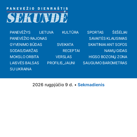
PANEVĖŽYS
LIETUVA
KULTŪRA
SPORTAS
ŠEŠĖLIAI
PANEVĖŽIO RAJONAS
SAVAITĖS KLAUSIMAS
GYVENIMO BŪDAS
SVEIKATA
SKAITINIAI ANT SOFOS
SODAS/DARŽAS
RECEPTAI
NAMŲ GIDAS
MOKSLO ORBITA
VERSLAS
HIGSO BOZONŲ ZONA
LAISVĖS BALSAS
PROFILIS_JAUNI
SAUGUMO BAROMETRAS
SU UKRAINA
2026 rugpjūčio 9 d. •
Sekmadienis