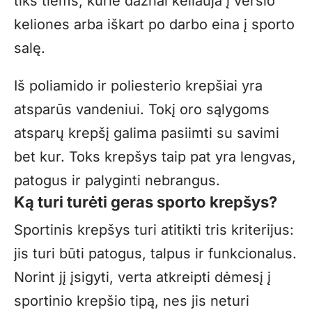
tiks tiems, kurie dažnai keliauja į verslo
keliones arba iškart po darbo eina į sporto
salę.
Iš poliamido ir poliesterio krepšiai yra
atsparūs vandeniui. Tokį oro sąlygoms
atsparų krepšį galima pasiimti su savimi
bet kur. Toks krepšys taip pat yra lengvas,
patogus ir palyginti nebrangus.
Ką turi turėti geras sporto krepšys?
Sportinis krepšys turi atitikti tris kriterijus:
jis turi būti patogus, talpus ir funkcionalus.
Norint jį įsigyti, verta atkreipti dėmesį į
sportinio krepšio tipą, nes jis neturi