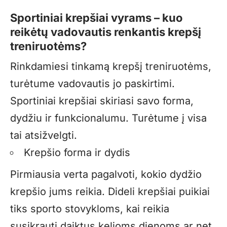
Sportiniai krepšiai vyrams
– kuo
reikėtų vadovautis renkantis krepšį
treniruotėms?
Rinkdamiesi tinkamą krepšį treniruotėms,
turėtume vadovautis jo paskirtimi.
Sportiniai krepšiai skiriasi savo forma,
dydžiu ir funkcionalumu. Turėtume į visa
tai atsižvelgti.
Krepšio forma ir dydis
Pirmiausia verta pagalvoti, kokio dydžio
krepšio jums reikia. Dideli krepšiai puikiai
tiks sporto stovykloms, kai reikia
susikrauti daiktus kelioms dienoms ar net