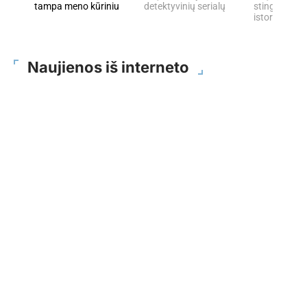
tampa meno kūriniu
detektyvinių serialų
stingdančių 
istorijų
Naujienos iš interneto