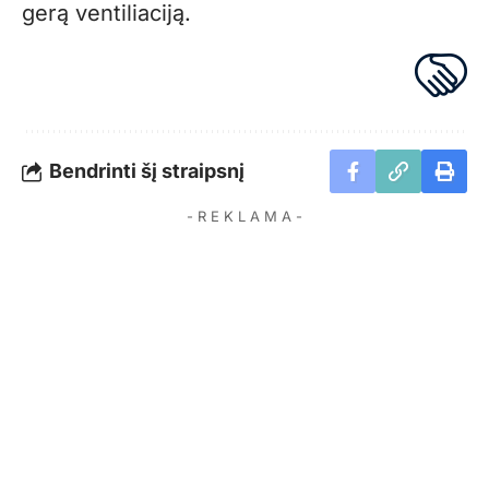
gerą ventiliaciją.
Bendrinti šį straipsnį
- R E K L A M A -