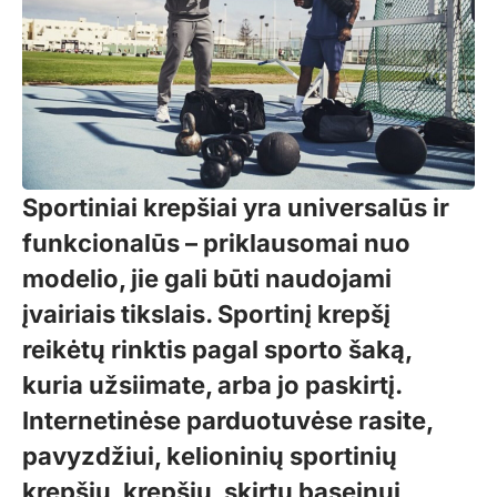
Sportiniai krepšiai yra universalūs ir
funkcionalūs – priklausomai nuo
modelio, jie gali būti naudojami
įvairiais tikslais. Sportinį krepšį
reikėtų rinktis pagal sporto šaką,
kuria užsiimate, arba jo paskirtį.
Internetinėse parduotuvėse rasite,
pavyzdžiui, kelioninių sportinių
krepšių, krepšių, skirtų baseinui,