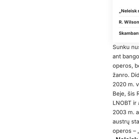
„Neleisk
R. Wilson
Skambant
Sunku nus
ant bango
operos, be
žanro. Did
2020 m. v
Beje, šis
LNOBT ir 
2003 m. a
austrų st
operos – 