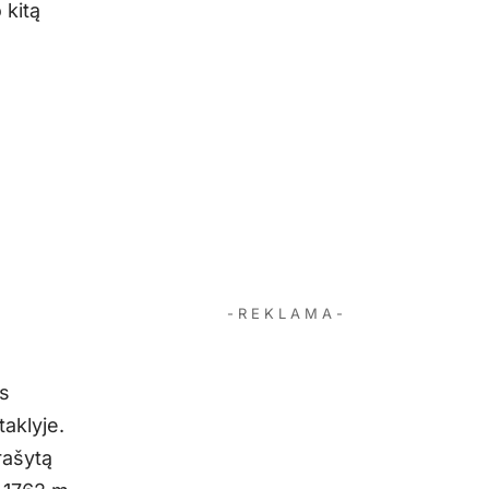
 kitą
- R E K L A M A -
es
aklyje.
rašytą