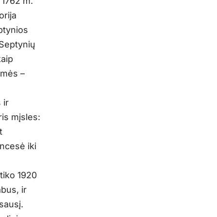
i 1762 m.
orija
ptynios
„Septynių
kaip
emės –
 ir
ris mįsles:
t
incesė iki
tiko 1920
bus, ir
sausį.