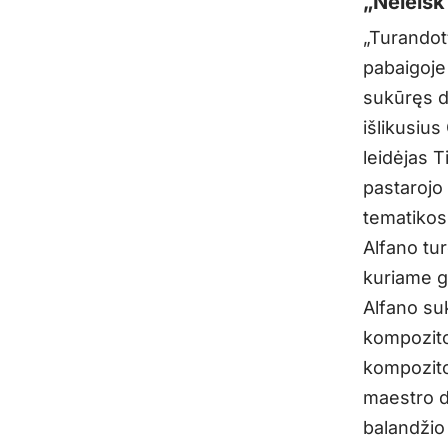
„Neleisk
„Turandot“
pabaigoje
sukūręs d
išlikusiu
leidėjas T
pastarojo
tematikos 
Alfano tur
kuriame gr
Alfano suk
kompozitor
kompozito
maestro d
balandžio