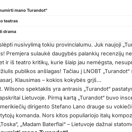
 numirti mano Turandot“
o teatras
i drama
lėpti nusivylimą tokiu provincialumu. Juk naujoji „Tu
s! Premjera sulaukė daugybės palankių recenzijų ne 
t ir iš teatro kritikų, kurie šiaip jau nemėgsta, nesup
žiulis publikos anšlagas! Tačiau į LNOBT „Turandot“ s
asarį. Klausimas – kokios kokybės grįš…
 R. Wilsono spektaklis yra antrasis „Turandot“ pastat
apskritai Lietuvoje. Pirmą kartą „Turandot“ buvo ins
merikiečių dirigento Stefano Lano drauge su vokieči
atytojų komanda. Nors kitos populiariojo italų kompoz
„Toska“, „Madam Baterflai“ – Lietuvoje dažnai statom