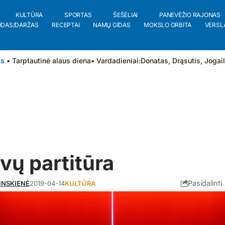
KULTŪRA
SPORTAS
ŠEŠĖLIAI
PANEVĖŽIO RAJONAS
ODAS/DARŽAS
RECEPTAI
NAMŲ GIDAS
MOKSLO ORBITA
VERSL
is
• Tarptautinė alaus diena
• Vardadieniai:
Donatas
,
Drąsutis
,
Jogai
vų partitūra
Pasidalinti
INSKIENĖ
2019-04-14
KULTŪRA