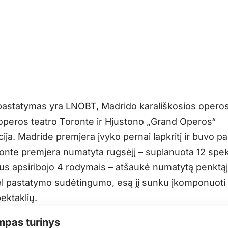
pastatymas yra LNOBT, Madrido karališkosios operos
peros teatro Toronte ir Hjustono „Grand Operos“
ja. Madride premjera įvyko pernai lapkritį ir buvo p
ronte premjera numatyta rugsėjį – suplanuota 12 spek
ius apsiribojo 4 rodymais – atšaukė numatytą penktąj
ėl pastatymo sudėtingumo, esą jį sunku įkomponuoti 
ktaklių.
mpas turinys