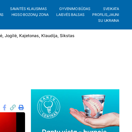
SAVAITĖS KLAUSIMAS
GYVENIMO BŪDAS
SVEIKATA
AS
HIGSO BOZONŲ ZONA
LAISVĖS BALSAS
PROFILIS_JAUNI
SU UKRAINA
lė
,
Jogilė
,
Kajetonas
,
Klaudija
,
Sikstas