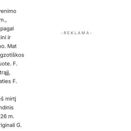
yvenimo
m.,
 pagal
- R E K L A M A -
ni ir
no. Mat
egzotiškos
uote. F.
rąjį,
aties F.
š mirtį
ndinis
926 m.
ginali G.