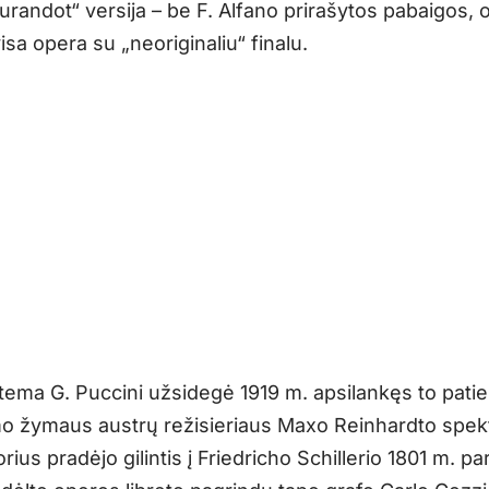
urandot“ versija – be F. Alfano prirašytos pabaigos, o
isa opera su „neoriginaliu“ finalu.
tema G. Puccini užsidegė 1919 m. apsilankęs to pati
o žymaus austrų režisieriaus Maxo Reinhardto spekt
ius pradėjo gilintis į Friedricho Schillerio 1801 m. pa