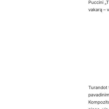
Puccini „T
vakarą – v
Turandot 
pavadinim
Kompozitor