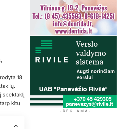
,
arodyta 18
taklių.
į spektaklį
tarp kitų
- R E K L A M A -