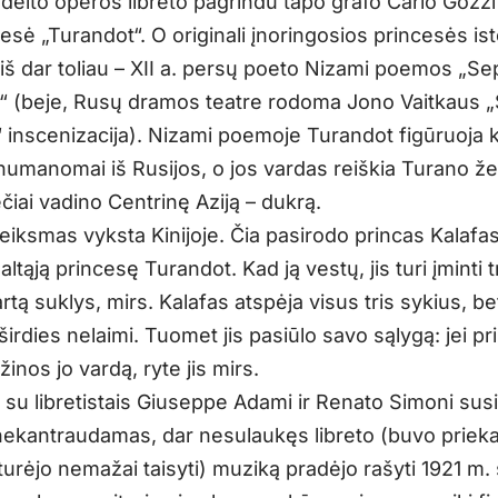
 dėlto operos libreto pagrindu tapo grafo Carlo Gozz
esė „Turandot“. O originali įnoringosios princesės ist
 iš dar toliau – XII a. persų poeto Nizami poemos „Se
“ (beje, Rusų dramos teatre rodoma Jono Vaitkaus 
“ inscenizacija). Nizami poemoje Turandot figūruoja 
numanomai iš Rusijos, o jos vardas reiškia Turano ž
ečiai vadino Centrinę Aziją – dukrą.
iksmas vyksta Kinijoje. Čia pasirodo princas Kalafas
altąją princesę Turandot. Kad ją vestų, jis turi įminti t
artą suklys, mirs. Kalafas atspėja visus tris sykius, be
irdies nelaimi. Tuomet jis pasiūlo savo sąlygą: jei pr
inos jo vardą, ryte jis mirs.
 su libretistais Giuseppe Adami ir Renato Simoni susi
nekantraudamas, dar nesulaukęs libreto (buvo prieka
i turėjo nemažai taisyti) muziką pradėjo rašyti 1921 m. 