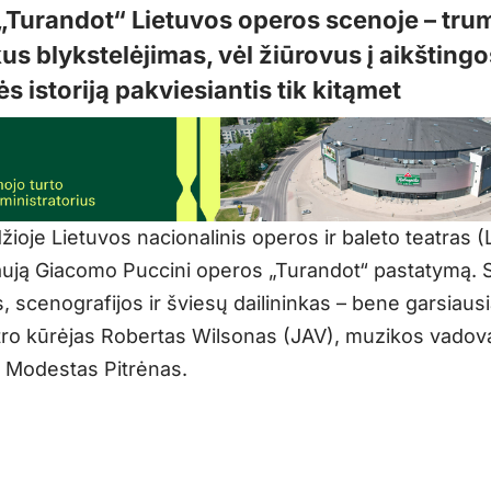
 „Turandot“ Lietuvos operos scenoje – tru
us blykstelėjimas, vėl žiūrovus į aikšting
s istoriją pakviesiantis tik kitąmet
žioje Lietuvos nacionalinis operos ir baleto teatras
ują Giacomo Puccini operos „Turandot“ pastatymą. S
s, scenografijos ir šviesų dailininkas – bene garsiau
tro kūrėjas Robertas Wilsonas (JAV), muzikos vadov
s Modestas Pitrėnas.