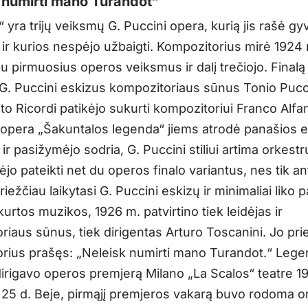
 numirti mano Turandot“
 yra trijų veiksmų G. Puccini opera, kurią jis rašė g
 ir kurios nespėjo užbaigti. Kompozitorius mirė 1924 
u pirmuosius operos veiksmus ir dalį trečiojo. Finalą
s G. Puccini eskizus kompozitoriaus sūnus Tonio Pucci
ito Ricordi patikėjo sukurti kompozitoriui Franco Alfa
 opera „Šakuntalos legenda“ jiems atrodė panašios 
ir pasižymėjo sodria, G. Puccini stiliui artima orkestr
ėjo pateikti net du operos finalo variantus, nes tik ant
iežčiau laikytasi G. Puccini eskizų ir minimaliai liko p
urtos muzikos, 1926 m. patvirtino tiek leidėjas ir
iaus sūnus, tiek dirigentas Arturo Toscanini. Jo prie
rius prašęs: „Neleisk numirti mano Turandot.“ Lege
irigavo operos premjerą Milano „La Scalos“ teatre 1
 25 d. Beje, pirmąjį premjeros vakarą buvo rodoma ori