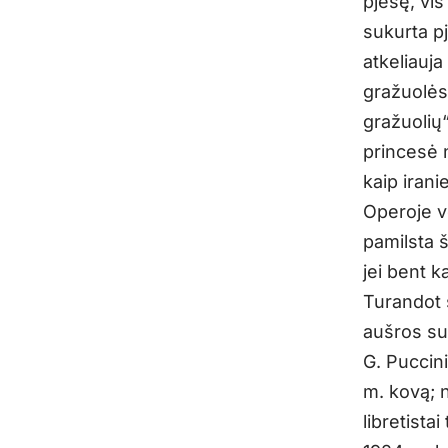
pjesę, vis
sukurta pj
atkeliauja
gražuolės
gražuolių
princesė 
kaip irani
Operoje ve
pamilsta š
jei bent k
Turandot š
aušros suž
G. Puccini
m. kovą; 
libretista