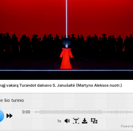
mąjį vakarą Turandot dainavo S. Janušaitė (Martyno Aleksos nuotr.)
te šio turinio
0:00
1x
Powere