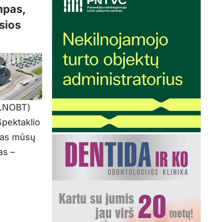
mpas,
osios
 (LNOBT)
pektaklio
sias mūsų
as –