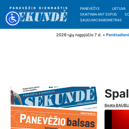
PANEVĖŽYS
LIETUVA
SKAITINIAI ANT SOFOS
S
SAUGUMO BAROMETRAS
2026-ųjų rugpjūčio 7 d. •
Penktadien
Spal
Beata BAUBL