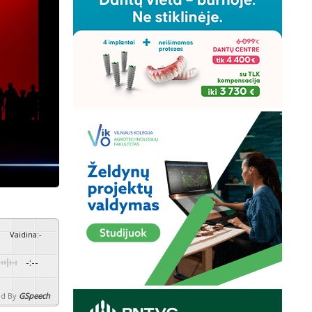
Vaidina
:
-
-:--
d By
GSpeech