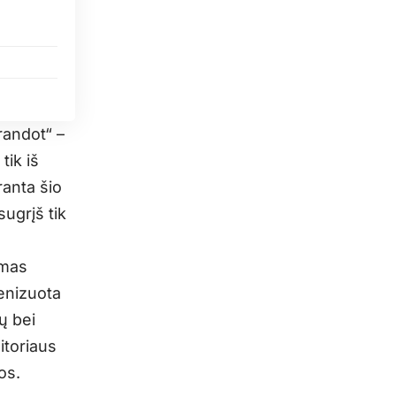
randot“ –
tik iš
ranta šio
ugrįš tik
ymas
cenizuota
ų bei
itoriaus
os.