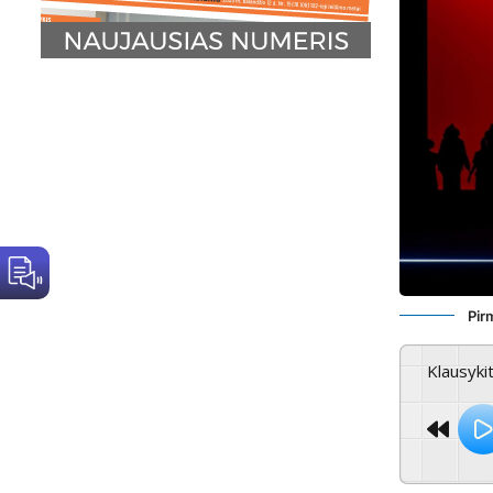
Pir
Klausyki