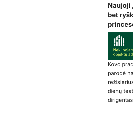
Naujoji
bet ryšk
princesė
Kovo prad
parodė na
režisieriu
dienų tea
dirigenta