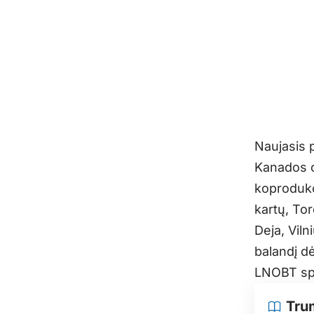
Naujasis 
Kanados o
koprodukci
kartų, To
Deja, Viln
balandį d
LNOBT spe
Tru