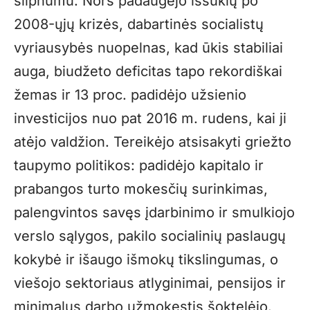
silpnumu. Nors padaugėjo iššūkių po
2008-ųjų krizės, dabartinės socialistų
vyriausybės nuopelnas, kad ūkis stabiliai
auga, biudžeto deficitas tapo rekordiškai
žemas ir 13 proc. padidėjo užsienio
investicijos nuo pat 2016 m. rudens, kai ji
atėjo valdžion. Tereikėjo atsisakyti griežto
taupymo politikos: padidėjo kapitalo ir
prabangos turto mokesčių surinkimas,
palengvintos savęs įdarbinimo ir smulkiojo
verslo sąlygos, pakilo socialinių paslaugų
kokybė ir išaugo išmokų tikslingumas, o
viešojo sektoriaus atlyginimai, pensijos ir
minimalus darbo užmokestis šoktelėjo.