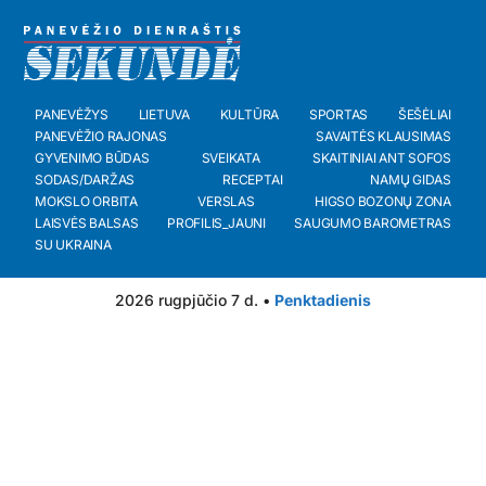
PANEVĖŽYS
LIETUVA
KULTŪRA
SPORTAS
ŠEŠĖLIAI
PANEVĖŽIO RAJONAS
SAVAITĖS KLAUSIMAS
GYVENIMO BŪDAS
SVEIKATA
SKAITINIAI ANT SOFOS
SODAS/DARŽAS
RECEPTAI
NAMŲ GIDAS
MOKSLO ORBITA
VERSLAS
HIGSO BOZONŲ ZONA
LAISVĖS BALSAS
PROFILIS_JAUNI
SAUGUMO BAROMETRAS
SU UKRAINA
2026 rugpjūčio 7 d. •
Penktadienis