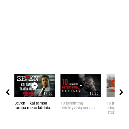
17:50
12:25
Se7en – kai tamsa
10 įsimintinų
10 įtemptų, 
tampa meno kūriniu
detektyvinių serialų
stingdančių 
istorijų