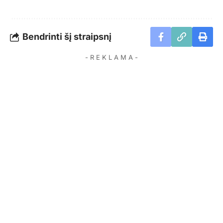
Bendrinti šį straipsnį
- R E K L A M A -