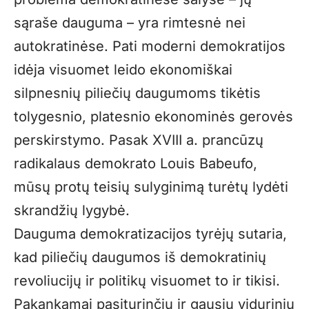
sąraše dauguma – yra rimtesnė nei
autokratinėse. Pati moderni demokratijos
idėja visuomet leido ekonomiškai
silpnesnių piliečių daugumoms tikėtis
tolygesnio, platesnio ekonominės gerovės
perskirstymo. Pasak XVIII a. prancūzų
radikalaus demokrato Louis Babeufo,
mūsų protų teisių sulyginimą turėtų lydėti
skrandžių lygybė.
Dauguma demokratizacijos tyrėjų sutaria,
kad piliečių daugumos iš demokratinių
revoliucijų ir politikų visuomet to ir tikisi.
Pakankamai pasiturinčių ir gausių vidurinių