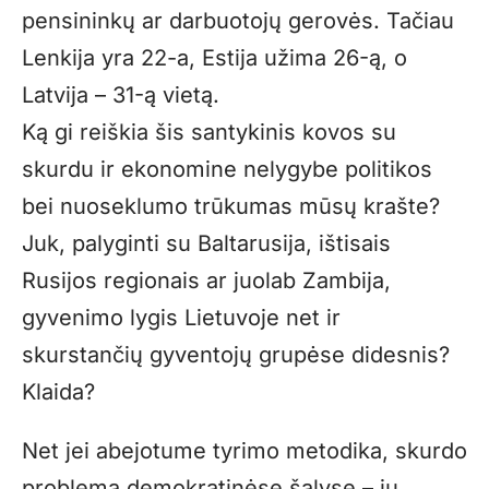
pensininkų ar darbuotojų gerovės. Tačiau
Lenkija yra 22-a, Estija užima 26-ą, o
Latvija – 31-ą vietą.
Ką gi reiškia šis santykinis kovos su
skurdu ir ekonomine nelygybe politikos
bei nuoseklumo trūkumas mūsų krašte?
Juk, palyginti su Baltarusija, ištisais
Rusijos regionais ar juolab Zambija,
gyvenimo lygis Lietuvoje net ir
skurstančių gyventojų grupėse didesnis?
Klaida?
Net jei abejotume tyrimo metodika, skurdo
problema demokratinėse šalyse – jų