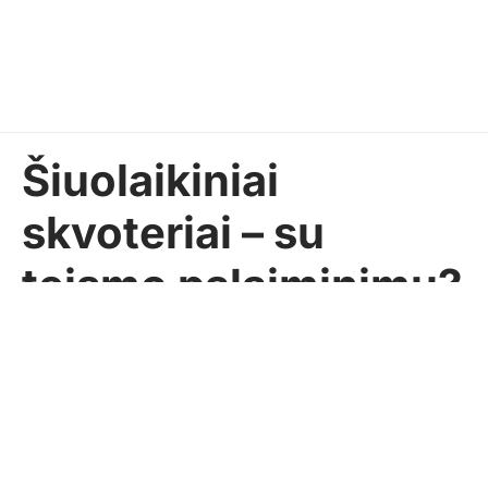
Šiuolaikiniai
skvoteriai – su
teismo palaiminimu?
Pasidalinti
SEKUNDĖ
2026-01-05
Anonsas