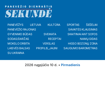
PANEVĖŽYS
LIETUVA
KULTŪRA
SPORTAS
ŠEŠĖLIAI
PANEVĖŽIO RAJONAS
SAVAITĖS KLAUSIMAS
GYVENIMO BŪDAS
SVEIKATA
SKAITINIAI ANT SOFOS
SODAS/DARŽAS
RECEPTAI
NAMŲ GIDAS
MOKSLO ORBITA
VERSLAS
HIGSO BOZONŲ ZONA
LAISVĖS BALSAS
PROFILIS_JAUNI
SAUGUMO BAROMETRAS
SU UKRAINA
2026 rugpjūčio 10 d. •
Pirmadienis