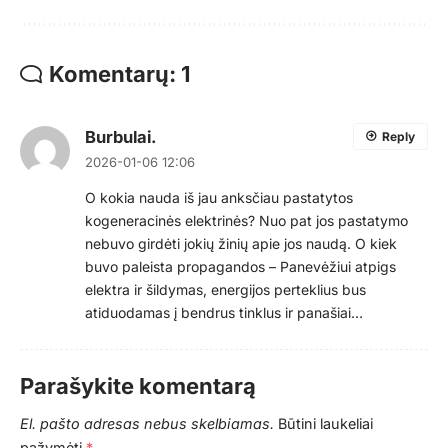
Komentarų: 1
Burbulai.
Reply
2026-01-06 12:06
O kokia nauda iš jau anksčiau pastatytos
kogeneracinės elektrinės? Nuo pat jos pastatymo
nebuvo girdėti jokių žinių apie jos naudą. O kiek
buvo paleista propagandos – Panevėžiui atpigs
elektra ir šildymas, energijos perteklius bus
atiduodamas į bendrus tinklus ir panašiai…
Parašykite komentarą
El. pašto adresas nebus skelbiamas.
Būtini laukeliai
pažymėti
*