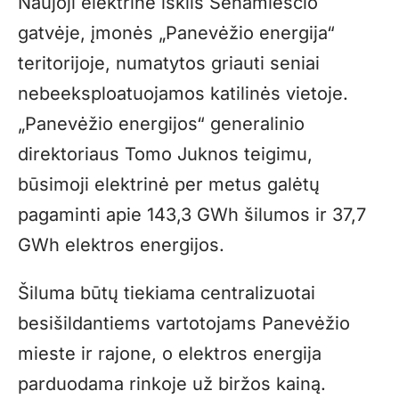
Naujoji elektrinė iškils Senamiesčio
gatvėje, įmonės „Panevėžio energija“
teritorijoje, numatytos griauti seniai
nebeeksploatuojamos katilinės vietoje.
„Panevėžio energijos“ generalinio
direktoriaus Tomo Juknos teigimu,
būsimoji elektrinė per metus galėtų
pagaminti apie 143,3 GWh šilumos ir 37,7
GWh elektros energijos.
Šiluma būtų tiekiama centralizuotai
besišildantiems vartotojams Panevėžio
mieste ir rajone, o elektros energija
parduodama rinkoje už biržos kainą.