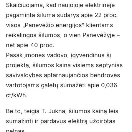
Skaičiuojama, kad naujojoje elektrinėje
pagaminta šiluma sudarys apie 22 proc.
visos „Panevėžio energijos“ klientams
reikalingos šilumos, o vien Panevėžyje –
net apie 40 proc.
Pasak įmonės vadovo, įgyvendinus šį
projektą, šilumos kaina visiems septynias
savivaldybes aptarnaujančios bendrovės
vartotojams galėtų sumažėti apie 0,036
ct/kWh.
Be to, teigia T. Jukna, šilumos kainą leis
sumažinti ir pardavus elektrą uždirbtas
pelnas.