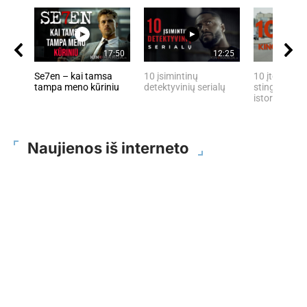
17:50
12:25
Se7en – kai tamsa
10 įsimintinų
10 įtemptų, 
tampa meno kūriniu
detektyvinių serialų
stingdančių 
istorijų
Naujienos iš interneto