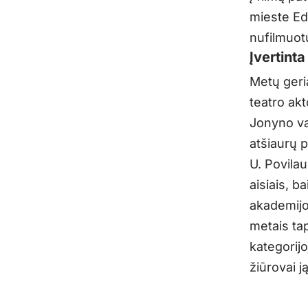
mieste Ed
nufilmuot
Įvertint
Metų geri
teatro akt
Jonyno vai
atšiaurų 
U. Povilau
aisiais, b
akademijo
metais ta
kategorijo
žiūrovai j