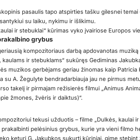
kopinis pasaulis tapo atspirties tašku gilesnei temai 
ntykiui su laiku, nykimu ir išlikimu.
aulai ir stebuklai“ kūrimas vyko įvairiose Europos vi
rakalbino grybus
eriausią kompozitoriaus darbą apdovanotas muziką
 kaulams ir stebuklams“ sukūręs Gediminas Jakubk
nės muzikos gerbėjams geriau žinomas kaip Patricia 
a su A. Žegulyte bendradarbiauja jau ne pirmus metus
so takelį ir pirmajam režisierės filmui „Animus Anima
 apie žmones, žvėris ir daiktus)“.
ompozitoriui tekusi užduotis – filme „Dulkės, kaulai ir
 prakalbinti pelėsinius grybus, kurie yra vieni filmo h
teko keturi G. Jakubkos sukurti kūriniai, gimę stebint