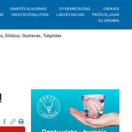
SAVAITĖS KLAUSIMAS
GYVENIMO BŪDAS
SVEIKATA
AS
HIGSO BOZONŲ ZONA
LAISVĖS BALSAS
PROFILIS_JAUNI
SU UKRAINA
as
,
Elidijus
,
Gustavas
,
Tulgirdas
ų