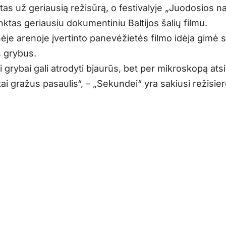
as už geriausią režisūrą, o festivalyje „Juodosios n
inktas geriausiu dokumentiniu Baltijos šalių filmu.
ėje arenoje įvertinto panevėžietės filmo idėja gimė s
s grybus.
i grybai gali atrodyti bjaurūs, bet per mikroskopą atsi
i gražus pasaulis“, – „Sekundei“ yra sakiusi režisier