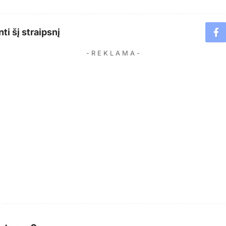
ti šį straipsnį
- R E K L A M A -