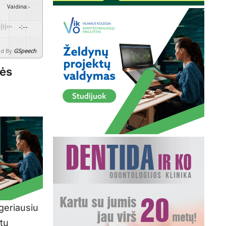
Vaidina
:
-
-:--
d By
GSpeech
nės
 geriausiu
etu