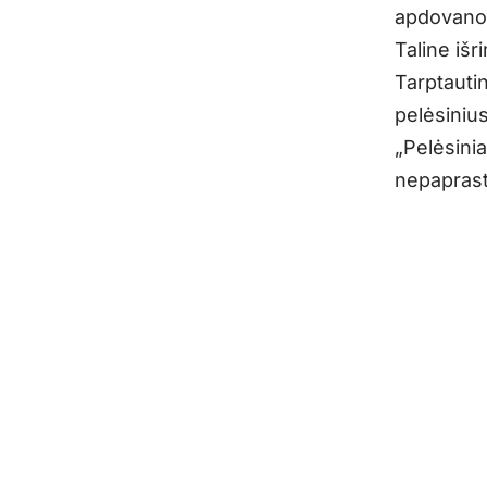
apdovanot
Taline išr
Tarptautin
pelėsiniu
„Pelėsinia
nepaprasta