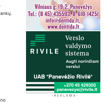
o
rankų.
- R E K L A M A -
ino