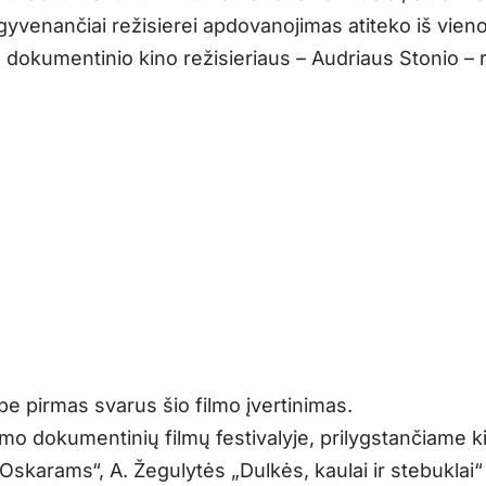
gyvenančiai režisierei apdovanojimas atiteko iš vien
 dokumentinio kino režisieriaus – Audriaus Stonio – 
be pirmas svarus šio filmo įvertinimas.
o dokumentinių filmų festivalyje, prilygstančiame k
Oskarams“, A. Žegulytės „Dulkės, kaulai ir stebuklai“