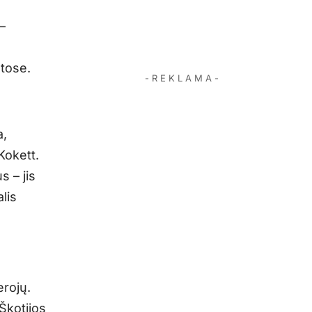
–
etose.
- R E K L A M A -
a,
Kokett.
 – jis
lis
erojų.
 Škotijos