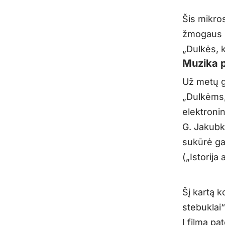
Šis mikros
žmogaus sa
„Dulkės, k
Muzika p
Už metų g
„Dulkėms,
elektroni
G. Jakubk
sukūrė gar
(„Istorija
Šį kartą k
stebuklai“
Į filmą pa