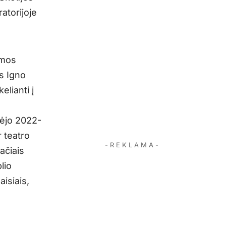
atorijoje
amos
us Igno
elianti į
dėjo 2022-
r teatro
- R E K L A M A -
ačiais
lio
isiais,