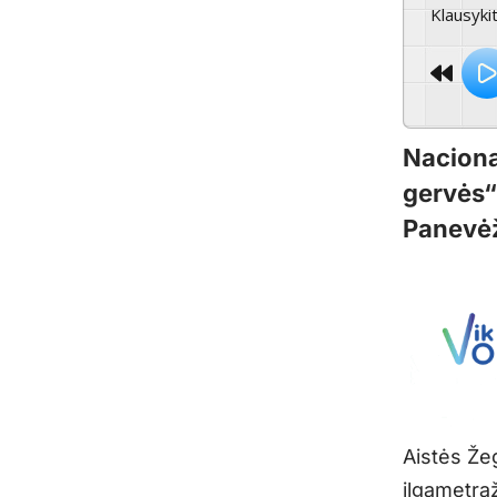
Klausyki
Naciona
gervės“ 
Panevėž
Aistės Žeg
ilgametraž