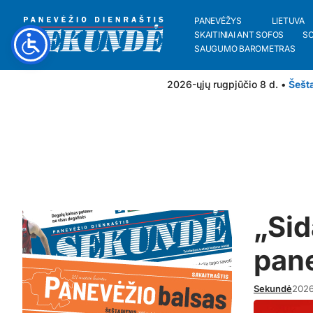
PANEVĖŽYS
LIETUVA
SKAITINIAI ANT SOFOS
S
SAUGUMO BAROMETRAS
2026-ųjų rugpjūčio 8 d. •
Šešt
„Sid
pan
Sekundė
2026