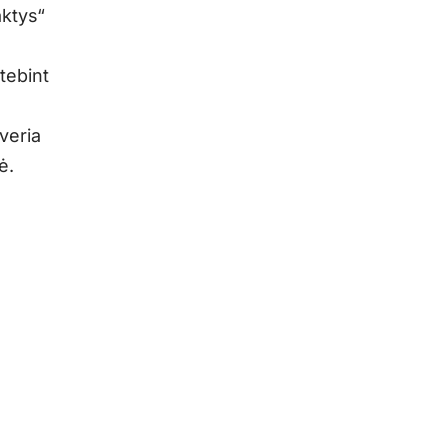
aktys“
tebint
veria
ė.