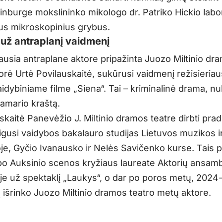
inburge mokslininko mikologo dr. Patriko Hickio labor
us mikroskopinius grybus.
a už antraplanį vaidmenį
ausia antraplane aktore pripažinta Juozo Miltinio dr
orė Urtė Povilauskaitė, sukūrusi vaidmenį režisieria
dybiniame filme „Siena“. Tai – kriminalinė drama, nuk
pamario kraštą.
skaitė Panevėžio J. Miltinio dramos teatre dirbti pra
aigusi vaidybos bakalauro studijas Lietuvos muzikos i
je, Gyčio Ivanausko ir Nelės Savičenko kurse. Tais p
po Auksinio scenos kryžiaus laureate Aktorių ansamb
je už spektaklį „Laukys“, o dar po poros metų, 2024-a
ą išrinko Juozo Miltinio dramos teatro metų aktore.