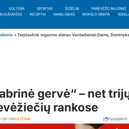
KULTŪRA
SPORTAS
ŠEŠĖLIAI
PANEVĖŽIO RAJONAS
ODAS/DARŽAS
RECEPTAI
NAMŲ GIDAS
MOKSLO ORBITA
VERSL
adienis
• Tarptautinė orgazmo diena
• Vardadieniai:
Daina
,
Dominyk
abrinė gervė“ – net trij
evėžiečių rankose
Pasidalinti
-06-01
KULTŪRA