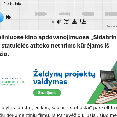
te šio turinio
0:00
1x
Powere
liniuose kino apdovanojimuose „Sidabri
statulėlės atiteko net trims kūrėjams iš
io.
ulytės juosta „Dulkės, kaulai ir stebuklai“ paskelbta
iu dokumentiniu filmu. Iš Panevėžio kilusiai, šiuo m