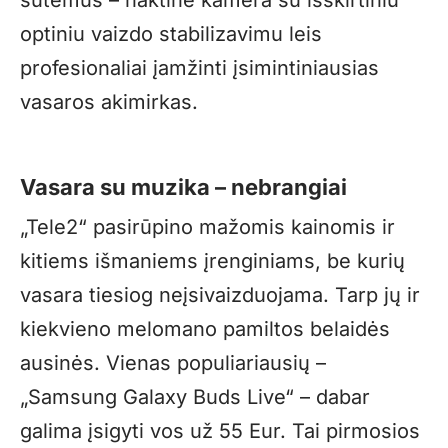
sutemus – naktinė kamera su išskirtiniu
optiniu vaizdo stabilizavimu leis
profesionaliai įamžinti įsimintiniausias
vasaros akimirkas.
Vasara su muzika – nebrangiai
„Tele2“ pasirūpino mažomis kainomis ir
kitiems išmaniems įrenginiams, be kurių
vasara tiesiog neįsivaizduojama. Tarp jų ir
kiekvieno melomano pamiltos belaidės
ausinės. Vienas populiariausių –
„Samsung Galaxy Buds Live“ – dabar
galima įsigyti vos už 55 Eur. Tai pirmosios