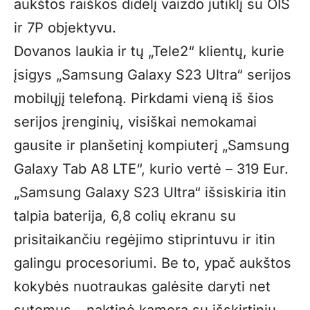
aukštos raiškos didelį vaizdo jutiklį su OIS
ir 7P objektyvu.
Dovanos laukia ir tų „Tele2“ klientų, kurie
įsigys „Samsung Galaxy S23 Ultra“ serijos
mobilųjį telefoną. Pirkdami vieną iš šios
serijos įrenginių, visiškai nemokamai
gausite ir planšetinį kompiuterį „Samsung
Galaxy Tab A8 LTE“, kurio vertė – 319 Eur.
„Samsung Galaxy S23 Ultra“ išsiskiria itin
talpia baterija, 6,8 colių ekranu su
prisitaikančiu regėjimo stiprintuvu ir itin
galingu procesoriumi. Be to, ypač aukštos
kokybės nuotraukas galėsite daryti net