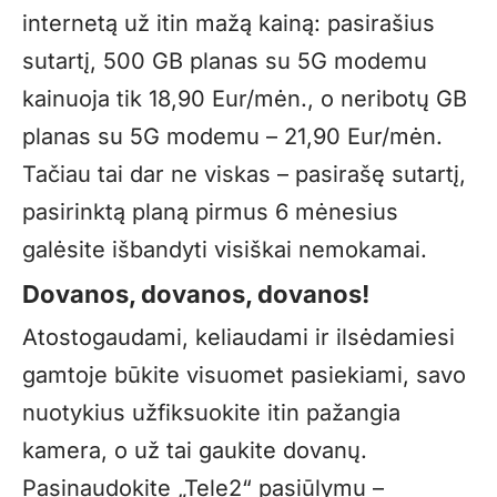
internetą už itin mažą kainą: pasirašius
sutartį, 500 GB planas su 5G modemu
kainuoja tik 18,90 Eur/mėn., o neribotų GB
planas su 5G modemu – 21,90 Eur/mėn.
Tačiau tai dar ne viskas – pasirašę sutartį,
pasirinktą planą pirmus 6 mėnesius
galėsite išbandyti visiškai nemokamai.
Dovanos, dovanos, dovanos!
Atostogaudami, keliaudami ir ilsėdamiesi
gamtoje būkite visuomet pasiekiami, savo
nuotykius užfiksuokite itin pažangia
kamera, o už tai gaukite dovanų.
Pasinaudokite „Tele2“ pasiūlymu –