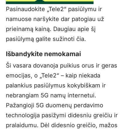
Pasinaudokite „Tele2“ pasiūlymu ir
namuose naršykite dar patogiau už
prieinamą kainą. Daugiau apie šį
pasiūlymą galite sužinoti
čia
.
Išbandykite nemokamai
Ši vasara dovanoja puikius orus ir geras
emocijas, o „Tele2“ – kaip niekada
palankius pasiūlymus kokybiškam ir
nebrangiam 5G namų internetui.
Pažangioji 5G duomenų perdavimo
technologija pasižymi didesniu greičiu ir
pralaidumu. Dėl didesnio greičio, mažos