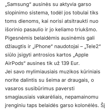
„Samsung“ ausinės su aktyvia garso
slopinimo sistema, todėl jos tobulai tiks
toms dienoms, kai norisi atsitraukti nuo
išorinio pasaulio ir jo keliamo triukšmo.
Pigesnėmis belaidėmis ausinėmis gali
džiaugtis ir „iPhone“ naudotojai – „Tele2“
siūlo įsigyti antrosios kartos „Apple
AirPods“ ausines tik už 139 Eur.
Jei savo mylimiausiais muzikos kūriniais
norite dalintis su šeima ar draugais, o
vasaros susibūrimus paversti
smagiausiais vakarėliais, nepamainomu
įrenginiu taps belaidės garso kolonėlės. Šį