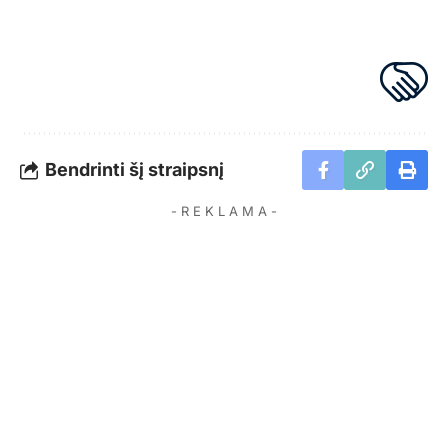
Bendrinti šį straipsnį
- R E K L A M A -