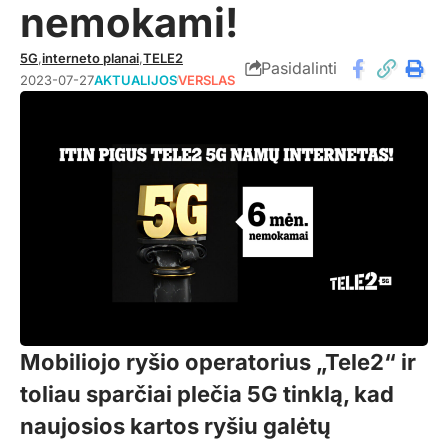
nemokami!
5G
,
interneto planai
,
TELE2
Pasidalinti
2023-07-27
AKTUALIJOS
VERSLAS
Mobiliojo ryšio operatorius „Tele2“ ir
toliau sparčiai plečia
5
G tinklą, kad
naujosios kartos ryšiu galėtų