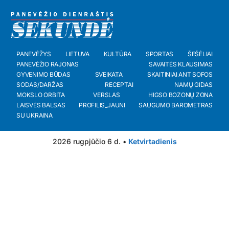
PANEVĖŽYS
LIETUVA
KULTŪRA
SPORTAS
ŠEŠĖLIAI
PANEVĖŽIO RAJONAS
SAVAITĖS KLAUSIMAS
GYVENIMO BŪDAS
SVEIKATA
SKAITINIAI ANT SOFOS
SODAS/DARŽAS
RECEPTAI
NAMŲ GIDAS
MOKSLO ORBITA
VERSLAS
HIGSO BOZONŲ ZONA
LAISVĖS BALSAS
PROFILIS_JAUNI
SAUGUMO BAROMETRAS
SU UKRAINA
2026 rugpjūčio 6 d. •
Ketvirtadienis