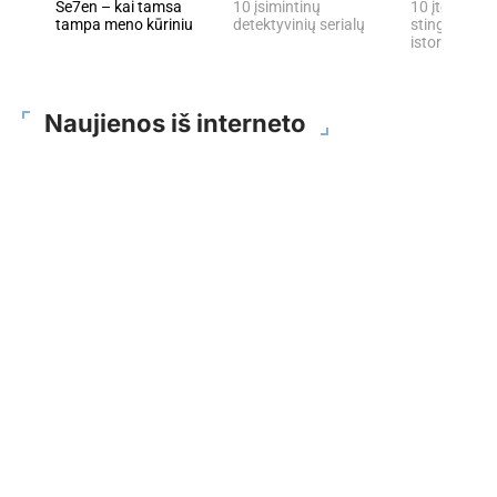
Se7en – kai tamsa
10 įsimintinų
10 įtemptų, 
tampa meno kūriniu
detektyvinių serialų
stingdančių 
istorijų
Naujienos iš interneto