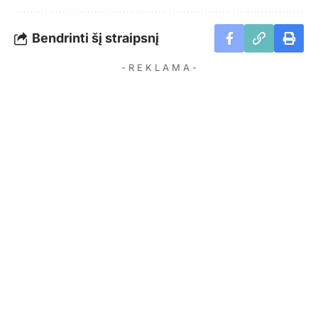
Bendrinti šį straipsnį
- R E K L A M A -