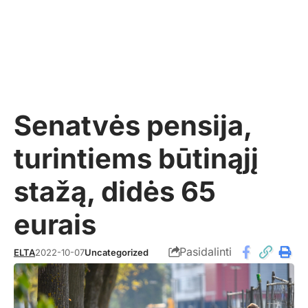
Senatvės pensija,
turintiems būtinąjį
stažą, didės 65
eurais
Pasidalinti
ELTA
2022-10-07
Uncategorized