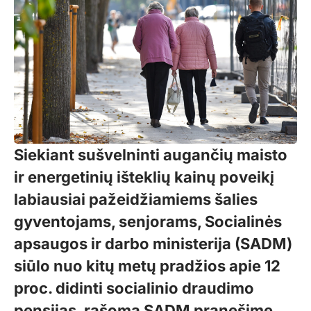
Siekiant sušvelninti augančių maisto
ir energetinių išteklių kainų poveikį
labiausiai pažeidžiamiems šalies
gyventojams, senjorams, Socialinės
apsaugos ir darbo ministerija (SADM)
siūlo nuo kitų metų pradžios apie 12
proc. didinti socialinio draudimo
pensijas, rašoma SADM pranešime.