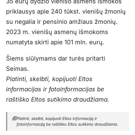
35 eurų dydžio vienišo asmens išmokos
priklausys apie 240 tūkst. vienišų žmonių
su negalia ir pensinio amžiaus žmonių.
2023 m. vienišų asmenų išmokoms
numatyta skirti apie 101 mln. eurų.
Šiems siūlymams dar turės pritarti
Seimas.
Platinti, skelbti, kopijuoti Eltos
informacijas ir fotoinformacijas be
raštiško Eltos sutikimo draudžiama.
📰
Platinti, skelbti, kopijuoti Eltos informaciją ir
fotoinformaciją be raštiško Eltos sutikimo draudžiama.