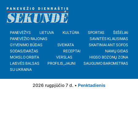
PANEVĖŽYS
LIETUVA
KULTŪRA
SPORTAS
ŠEŠĖLIAI
PANEVĖŽIO RAJONAS
SAVAITĖS KLAUSIMAS
GYVENIMO BŪDAS
SVEIKATA
SKAITINIAI ANT SOFOS
SODAS/DARŽAS
RECEPTAI
NAMŲ GIDAS
MOKSLO ORBITA
VERSLAS
HIGSO BOZONŲ ZONA
LAISVĖS BALSAS
PROFILIS_JAUNI
SAUGUMO BAROMETRAS
SU UKRAINA
2026 rugpjūčio 7 d. •
Penktadienis