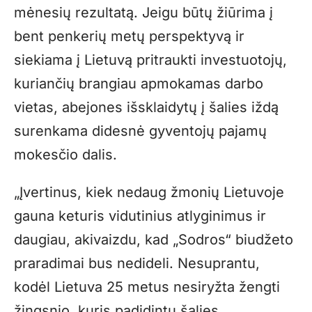
mėnesių rezultatą. Jeigu būtų žiūrima į
bent penkerių metų perspektyvą ir
siekiama į Lietuvą pritraukti investuotojų,
kuriančių brangiau apmokamas darbo
vietas, abejones išsklaidytų į šalies iždą
surenkama didesnė gyventojų pajamų
mokesčio dalis.
„Įvertinus, kiek nedaug žmonių Lietuvoje
gauna keturis vidutinius atlyginimus ir
daugiau, akivaizdu, kad „Sodros“ biudžeto
praradimai bus nedideli. Nesuprantu,
kodėl Lietuva 25 metus nesiryžta žengti
žingsnio, kuris padidintų šalies