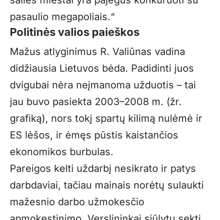
šalies miestai yra pajėgūs konkuruoti su
pasaulio megapoliais.“
Politinės valios paieškos
Mažus atlyginimus R. Valiūnas vadina
didžiausia Lietuvos bėda. Padidinti juos
dvigubai nėra neįmanoma užduotis – tai
jau buvo pasiekta 2003–2008 m. (žr.
grafiką), nors tokį spartų kilimą nulėmė ir
ES lėšos, ir ėmęs pūstis kaistančios
ekonomikos burbulas.
Pareigos kelti uždarbį nesikrato ir patys
darbdaviai, tačiau mainais norėtų sulaukti
mažesnio darbo užmokesčio
apmokestinimo. Verslininkai siūlytų sekti