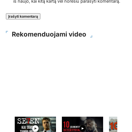
iš naujo, kai kitą kartą vėl norėsiu parašyti komentarą.
Rekomenduojami video