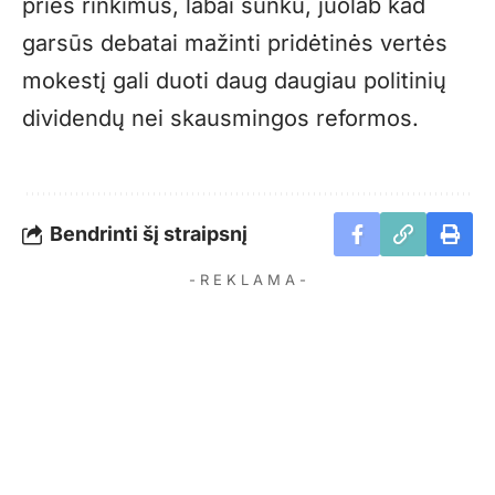
prieš rinkimus, labai sunku, juolab kad
garsūs debatai mažinti pridėtinės vertės
mokestį gali duoti daug daugiau politinių
dividendų nei skausmingos reformos.
Bendrinti šį straipsnį
- R E K L A M A -