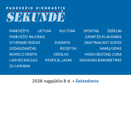
PANEVĖŽYS
LIETUVA
KULTŪRA
SPORTAS
ŠEŠĖLIAI
PANEVĖŽIO RAJONAS
SAVAITĖS KLAUSIMAS
GYVENIMO BŪDAS
SVEIKATA
SKAITINIAI ANT SOFOS
SODAS/DARŽAS
RECEPTAI
NAMŲ GIDAS
MOKSLO ORBITA
VERSLAS
HIGSO BOZONŲ ZONA
LAISVĖS BALSAS
PROFILIS_JAUNI
SAUGUMO BAROMETRAS
SU UKRAINA
2026 rugpjūčio 8 d. •
Šeštadienis