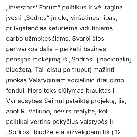
„Investors’ Forum“ politikus ir vėl ragina
įvesti „Sodros“ įmokų viršutines ribas,
prilygstančias keturiems vidutiniams
darbo užmokesčiams. Svarbi šios
pertvarkos dalis – perkelti bazinės
pensijos mokėjimą iš „Sodros“ į nacionalinį
biudžetą. Tai leistų po truputį mažinti
įmokas Valstybiniam socialinio draudimo
fondui. Nors toks siūlymas įtrauktas į
Vyriausybės Seimui pateiktą projektą, jis,
anot R. Valiūno, nevirs realybe, kol
politikai vertins pokyčius valstybės ir
„Sodros“ biudžete atsižvelgdami tik į 12