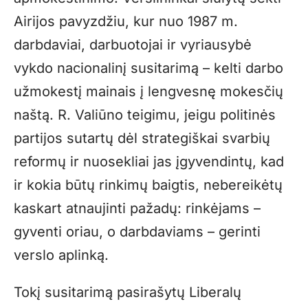
Airijos pavyzdžiu, kur nuo 1987 m.
darbdaviai, darbuotojai ir vyriausybė
vykdo nacionalinį susitarimą – kelti darbo
užmokestį mainais į lengvesnę mokesčių
naštą. R. Valiūno teigimu, jeigu politinės
partijos sutartų dėl strategiškai svarbių
reformų ir nuosekliai jas įgyvendintų, kad
ir kokia būtų rinkimų baigtis, nebereikėtų
kaskart atnaujinti pažadų: rinkėjams –
gyventi oriau, o darbdaviams – gerinti
verslo aplinką.
Tokį susitarimą pasirašytų Liberalų