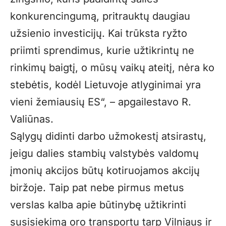
konkurencingumą, pritrauktų daugiau
užsienio investicijų. Kai trūksta ryžto
priimti sprendimus, kurie užtikrintų ne
rinkimų baigtį, o mūsų vaikų ateitį, nėra ko
stebėtis, kodėl Lietuvoje atlyginimai yra
vieni žemiausių ES“, – apgailestavo R.
Valiūnas.
Sąlygų didinti darbo užmokestį atsirastų,
jeigu dalies stambių valstybės valdomų
įmonių akcijos būtų kotiruojamos akcijų
biržoje. Taip pat nebe pirmus metus
verslas kalba apie būtinybę užtikrinti
susisiekimą oro transportu tarp Vilniaus ir