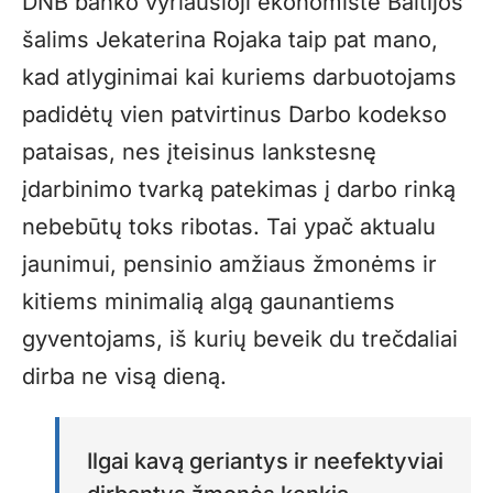
DNB banko vyriausioji ekonomistė Baltijos
šalims Jekaterina Rojaka taip pat mano,
kad atlyginimai kai kuriems darbuotojams
padidėtų vien patvirtinus Darbo kodekso
pataisas, nes įteisinus lankstesnę
įdarbinimo tvarką patekimas į darbo rinką
nebebūtų toks ribotas. Tai ypač aktualu
jaunimui, pensinio amžiaus žmonėms ir
kitiems minimalią algą gaunantiems
gyventojams, iš kurių beveik du trečdaliai
dirba ne visą dieną.
Ilgai kavą geriantys ir neefektyviai