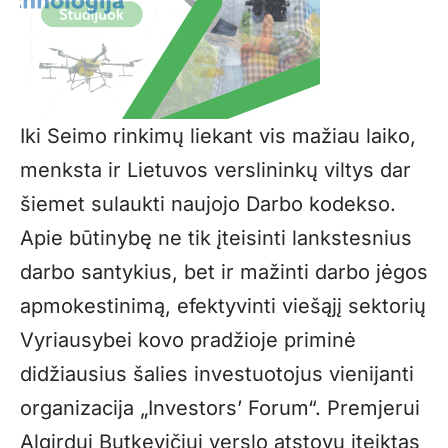
Iki Seimo rinkimų liekant vis mažiau laiko,
menksta ir Lietuvos verslininkų viltys dar
šiemet sulaukti naujojo Darbo kodekso.
Apie būtinybę ne tik įteisinti lankstesnius
darbo santykius, bet ir mažinti darbo jėgos
apmokestinimą, efektyvinti viešąjį sektorių
Vyriausybei kovo pradžioje priminė
didžiausius šalies investuotojus vienijanti
organizacija „Investors’ Forum“. Premjerui
Algirdui Butkevičiui verslo atstovų įteiktas