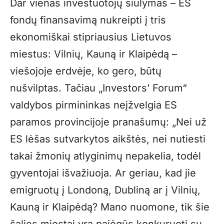
Dar vienas investuotojų siūlymas – ES
fondų finansavimą nukreipti į tris
ekonomiškai stipriausius Lietuvos
miestus: Vilnių, Kauną ir Klaipėdą –
viešojoje erdvėje, ko gero, būtų
nušvilptas. Tačiau „Investors’ Forum“
valdybos pirmininkas neįžvelgia ES
paramos provincijoje pranašumų: „Nei už
ES lėšas sutvarkytos aikštės, nei nutiesti
takai žmonių atlyginimų nepakelia, todėl
gyventojai išvažiuoja. Ar geriau, kad jie
emigruotų į Londoną, Dubliną ar į Vilnių,
Kauną ir Klaipėdą? Mano nuomone, tik šie