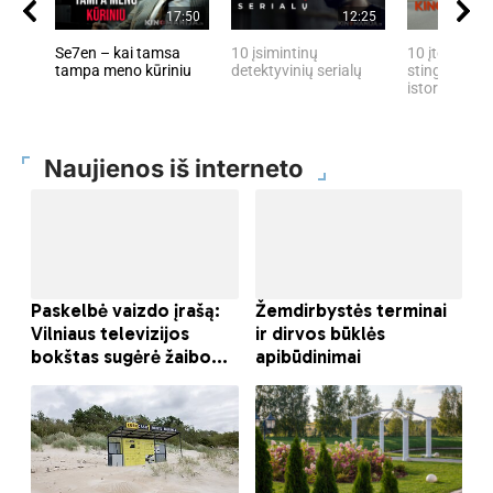
17:50
12:25
Se7en – kai tamsa
10 įsimintinų
10 įtemptų, 
tampa meno kūriniu
detektyvinių serialų
stingdančių 
istorijų
Naujienos iš interneto