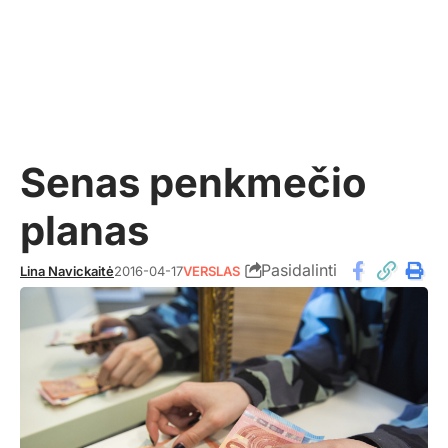
Senas penkmečio
planas
Pasidalinti
Lina Navickaitė
2016-04-17
VERSLAS