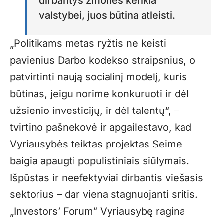
dirbantys žmonės kenkia
valstybei, juos būtina atleisti.
„Politikams metas ryžtis ne keisti
pavienius Darbo kodekso straipsnius, o
patvirtinti naują socialinį modelį, kuris
būtinas, jeigu norime konkuruoti ir dėl
užsienio investicijų, ir dėl talentų“, –
tvirtino pašnekovė ir apgailestavo, kad
Vyriausybės teiktas projektas Seime
baigia apaugti populistiniais siūlymais.
Išpūstas ir neefektyviai dirbantis viešasis
sektorius – dar viena stagnuojanti sritis.
„Investors’ Forum“ Vyriausybę ragina