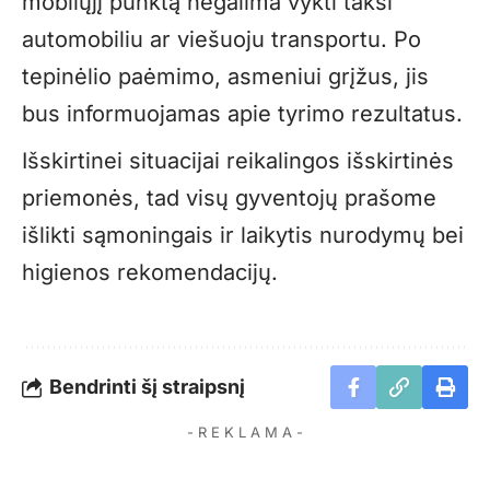
mobilųjį punktą negalima vykti taksi
automobiliu ar viešuoju transportu. Po
tepinėlio paėmimo, asmeniui grįžus, jis
bus informuojamas apie tyrimo rezultatus.
Išskirtinei situacijai reikalingos išskirtinės
priemonės, tad visų gyventojų prašome
išlikti sąmoningais ir laikytis nurodymų bei
higienos rekomendacijų.
Bendrinti šį straipsnį
- R E K L A M A -