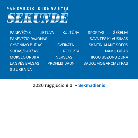
PANEVĖŽYS
LIETUVA
KULTŪRA
SPORTAS
ŠEŠĖLIAI
PANEVĖŽIO RAJONAS
SAVAITĖS KLAUSIMAS
GYVENIMO BŪDAS
SVEIKATA
SKAITINIAI ANT SOFOS
SODAS/DARŽAS
RECEPTAI
NAMŲ GIDAS
MOKSLO ORBITA
VERSLAS
HIGSO BOZONŲ ZONA
LAISVĖS BALSAS
PROFILIS_JAUNI
SAUGUMO BAROMETRAS
SU UKRAINA
2026 rugpjūčio 9 d. •
Sekmadienis