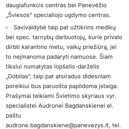
daugiafunkcis centras bei Panevėžio
„Šviesos“ specialiojo ugdymo centras.
Savivaldybė taip pat užtikrins medikų
bei spec. tarnybų darbuotojų, kurie privalo
dirbti karantino metu, vaikų priežiūrą, jei
to neįmanoma padaryti namuose. Šiam
tikslui numatytas lopšelis-darželis
„Dobilas“, taip pat atsiradus didesniam
poreikiui bus paruošta papildoma įstaiga.
Prašymai teikiami Švietimo skyriaus vyr.
specialistei Audronei Bagdanskienei el.
paštu
audrone.bagdanskiene@panevezys.lt
, tel.