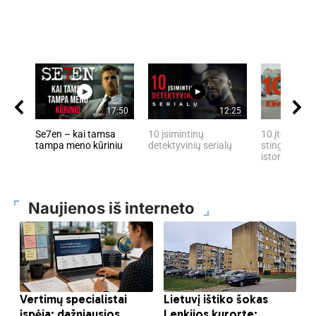
17:50
12:25
Se7en – kai tamsa
10 įsimintinų
10 įtemptų, 
tampa meno kūriniu
detektyvinių serialų
stingdančių 
istorijų
Naujienos iš interneto