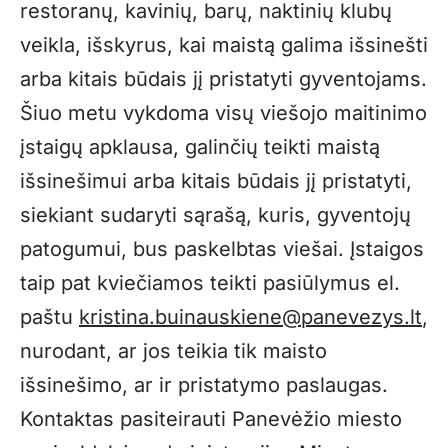
restoranų, kavinių, barų, naktinių klubų
veikla, išskyrus, kai maistą galima išsinešti
arba kitais būdais jį pristatyti gyventojams.
Šiuo metu vykdoma visų viešojo maitinimo
įstaigų apklausa, galinčių teikti maistą
išsinešimui arba kitais būdais jį pristatyti,
siekiant sudaryti sąrašą, kuris, gyventojų
patogumui, bus paskelbtas viešai. Įstaigos
taip pat kviečiamos teikti pasiūlymus el.
paštu
kristina.buinauskiene@panevezys.lt
,
nurodant, ar jos teikia tik maisto
išsinešimo, ar ir pristatymo paslaugas.
Kontaktas pasiteirauti Panevėžio miesto