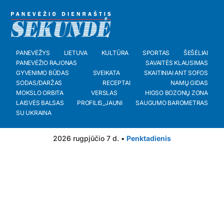
PANEVĖŽYS
LIETUVA
KULTŪRA
SPORTAS
ŠEŠĖLIAI
PANEVĖŽIO RAJONAS
SAVAITĖS KLAUSIMAS
GYVENIMO BŪDAS
SVEIKATA
SKAITINIAI ANT SOFOS
SODAS/DARŽAS
RECEPTAI
NAMŲ GIDAS
MOKSLO ORBITA
VERSLAS
HIGSO BOZONŲ ZONA
LAISVĖS BALSAS
PROFILIS_JAUNI
SAUGUMO BAROMETRAS
SU UKRAINA
2026 rugpjūčio 7 d. •
Penktadienis