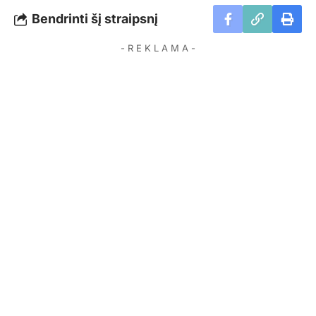
Bendrinti šį straipsnį
- R E K L A M A -