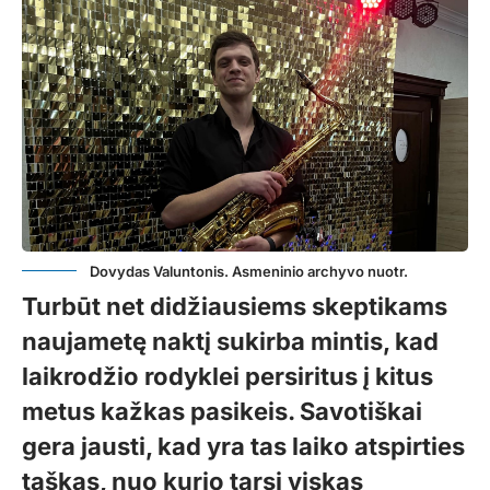
Dovydas Valuntonis. Asmeninio archyvo nuotr.
Turbūt net didžiausiems skeptikams
naujametę naktį sukirba mintis, kad
laikrodžio rodyklei persiritus į kitus
metus kažkas pasikeis. Savotiškai
gera jausti, kad yra tas laiko atspirties
taškas, nuo kurio tarsi viskas