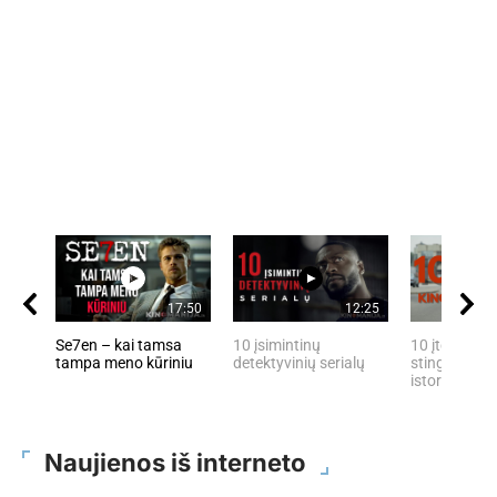
17:50
12:25
Se7en – kai tamsa
10 įsimintinų
10 įtemptų, 
tampa meno kūriniu
detektyvinių serialų
stingdančių 
istorijų
Naujienos iš interneto