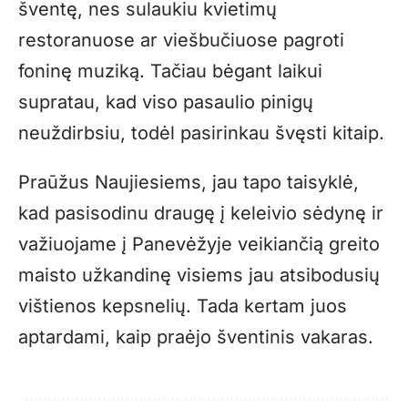
šventę, nes sulaukiu kvietimų
restoranuose ar viešbučiuose pagroti
foninę muziką. Tačiau bėgant laikui
supratau, kad viso pasaulio pinigų
neuždirbsiu, todėl pasirinkau švęsti kitaip.
Praūžus Naujiesiems, jau tapo taisyklė,
kad pasisodinu draugę į keleivio sėdynę ir
važiuojame į Panevėžyje veikiančią greito
maisto užkandinę visiems jau atsibodusių
vištienos kepsnelių. Tada kertam juos
aptardami, kaip praėjo šventinis vakaras.