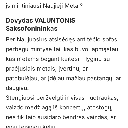
įsimintiniausi Naujieji Metai?
Dovydas VALUNTONIS
Saksofonininkas
Per Naujuosius atsisėdęs ant tėčio sofos
perbėgu mintyse tai, kas buvo, apmąstau,
kas metams bėgant keitėsi – lyginu su
praėjusiais metais, įvertinu, ar
patobulėjau, ar įdėjau mažiau pastangų, ar
daugiau.
Stengiuosi peržvelgti ir visas nuotraukas,
vaizdo medžiagą iš koncertų, atostogų,
nes tik taip susidaro bendras vaizdas, ar
einu teisingu keliu.