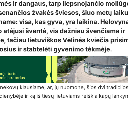
mės ir dangaus, tarp liepsnojančio moliūgo
rusenančios žvakės šviesos, šiuo metų laik
ame: visa, kas gyva, yra laikina. Helovyna
o atėjusi šventė, vis dažniau švenčiama ir
e, tačiau lietuviškos Vėlinės kviečia prisim
osius ir stabtelėti gyvenimo tėkmėje.
šnekovų klausiame, ar, jų nuomone, šios dvi tradicijo
ienybėje ir ką iš tiesų lietuviams reiškia kapų lanky