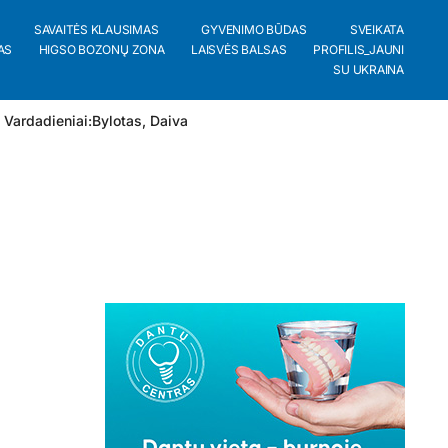
SAVAITĖS KLAUSIMAS
GYVENIMO BŪDAS
SVEIKATA
AS
HIGSO BOZONŲ ZONA
LAISVĖS BALSAS
PROFILIS_JAUNI
SU UKRAINA
 Vardadieniai:
Bylotas
,
Daiva