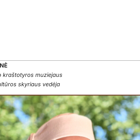
ENĖ
 kraštotyros muziejaus
ultūros skyriaus vedėja