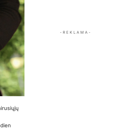
- R E K L A M A -
mirusiųjų
ądien