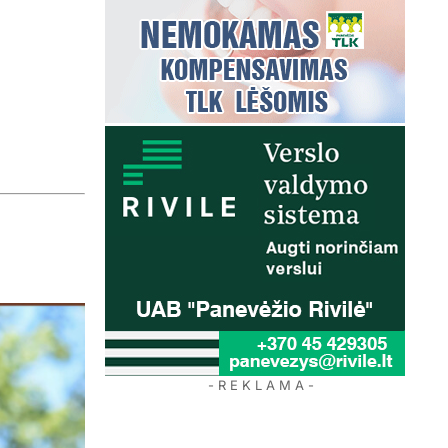
- R E K L A M A -