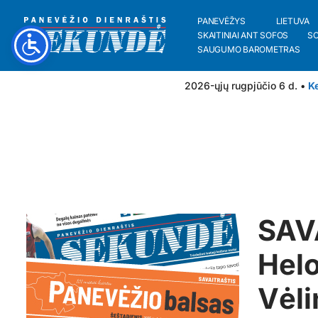
PANEVĖŽYS
LIETUVA
SKAITINIAI ANT SOFOS
S
SAUGUMO BAROMETRAS
2026-ųjų rugpjūčio 6 d. •
Ke
SAV
Helo
Vėli