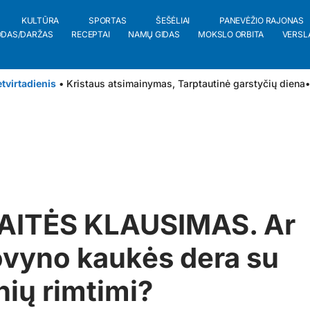
KULTŪRA
SPORTAS
ŠEŠĖLIAI
PANEVĖŽIO RAJONAS
ODAS/DARŽAS
RECEPTAI
NAMŲ GIDAS
MOKSLO ORBITA
VERSL
tvirtadienis
• Kristaus atsimainymas, Tarptautinė garstyčių diena
•
AITĖS KLAUSIMAS. Ar
vyno kaukės dera su
nių rimtimi?