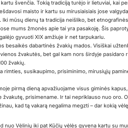
kartu švenčia. Tokią tradiciją turėjo ir lietuviai, kai pe
ešdavosi maisto ir kartu su mirusiaisiais jose valgyd
 Iki mūsų dienų ta tradicija neišliko, bet etnografinė
jose mums žmonės apie tai yra pasakoję. Šis paprot
galėjo gyvuoti XIX amžiuje ir net tarpukariu.
s besaikės dabartinės žvakių mados. Visiškai užten
vienos žvakutės, bet gal kam nors širdyje pasidaro 
00 žvakių.
ra rimties, susikaupimo, prisiminimo, mirusiųjų pamin
oje pirmą dieną apvažiuojame visus giminės kapus,
žvakutę, prisimename. Ir tai nepriklauso nuo oro. O
žinau, kad tą vakarą negalima megzti – dar kokią vėl
ad nuo Vėlinių iki pat Kūčių vėlės gyvena kartu su mu