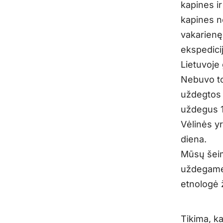
kapines ir 
kapines n
vakarienę.
ekspedici
Lietuvoje 
Nebuvo to
uždegtos 
uždegus 1
Vėlinės y
diena.
Mūsų šeim
uždegame 
etnologė 
Tikima, k