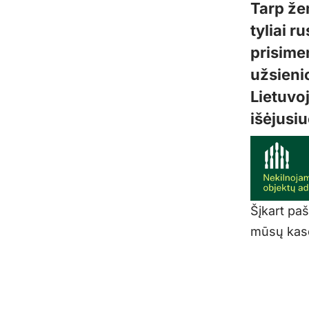
Tarp že
tyliai 
prisimen
užsieni
Lietuvoj
išėjusiu
Šįkart pa
mūsų kasd