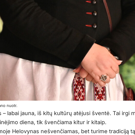
ano nuotr.
– labai jauna, iš kitų kultūrų atėjusi šventė. Tai irgi 
nėjimo diena, tik švenčiama kitur ir kitaip.
oje Helovynas nešvenčiamas, bet turime tradiciją t