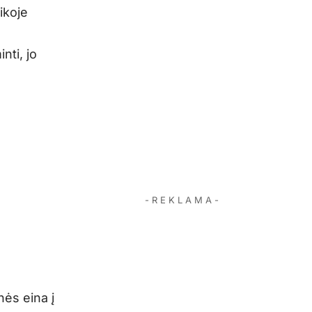
ikoje
nti, jo
- R E K L A M A -
nės eina į