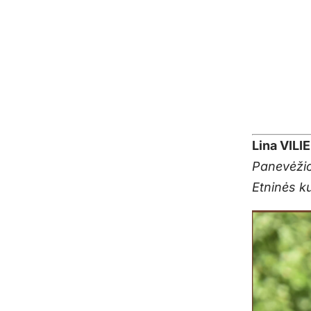
Lina VILI
Panevėžio
Etninės k