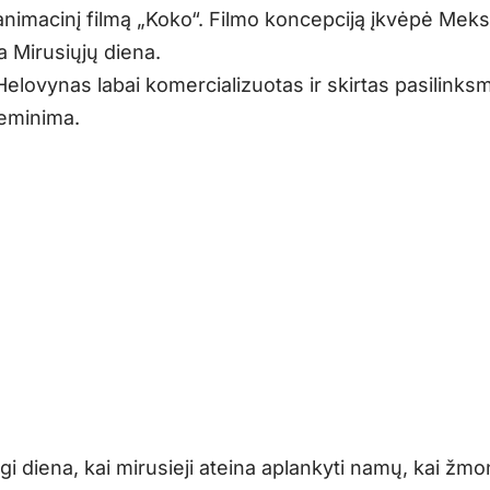
 animacinį filmą „Koko“. Filmo koncepciją įkvėpė Meks
 Mirusiųjų diena.
lovynas labai komercializuotas ir skirtas pasilinksmi
eminima.
irgi diena, kai mirusieji ateina aplankyti namų, kai žmo