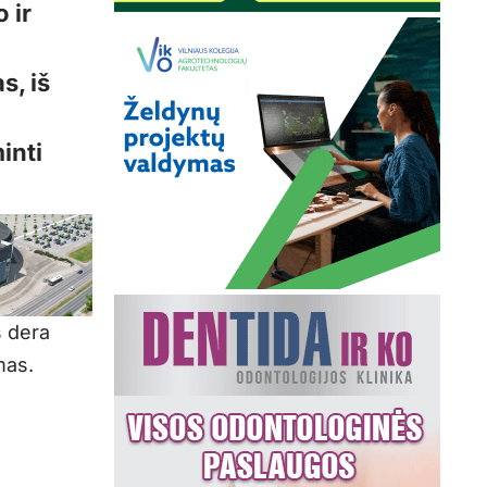
 ir
u
s, iš
inti
s dera
mas.