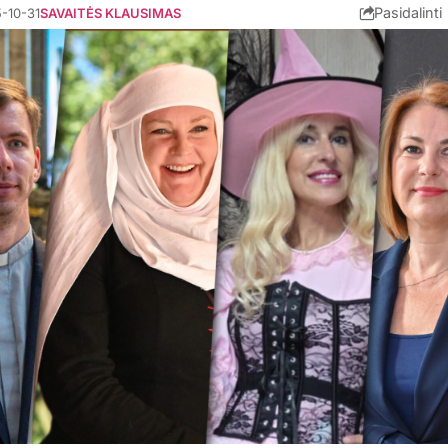
Pasidalinti
-10-31
SAVAITĖS KLAUSIMAS