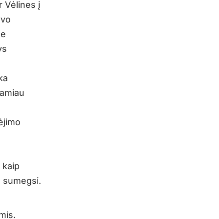
r Vėlines į
avo
se
ys
ka
ramiau
ėjimo
 kaip
ę sumegsi.
mis.