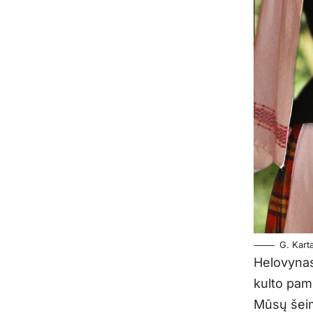
G. Kart
Helovynas 
kulto pami
Mūsų šeim