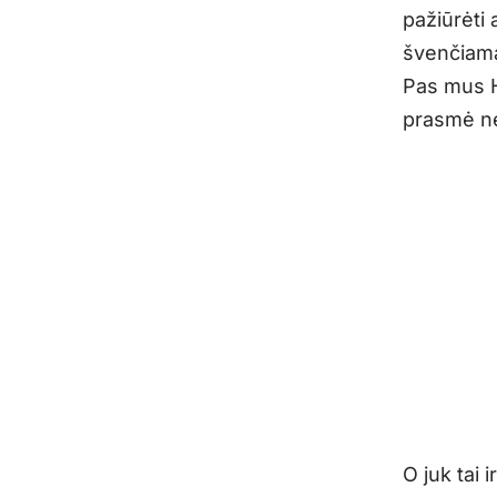
pažiūrėti
švenčiama
Pas mus He
prasmė n
O juk tai 