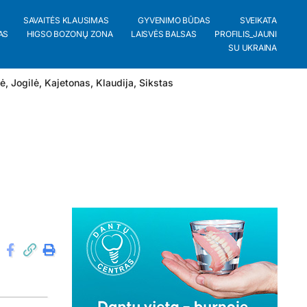
SAVAITĖS KLAUSIMAS
GYVENIMO BŪDAS
SVEIKATA
AS
HIGSO BOZONŲ ZONA
LAISVĖS BALSAS
PROFILIS_JAUNI
SU UKRAINA
lė
,
Jogilė
,
Kajetonas
,
Klaudija
,
Sikstas