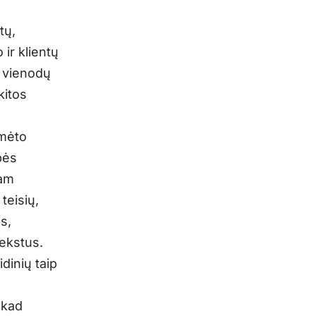
tų,
 ir klientų
o vienodų
kitos
ymėto
bės
jam
teisių,
s,
tekstus.
dinių taip
 kad