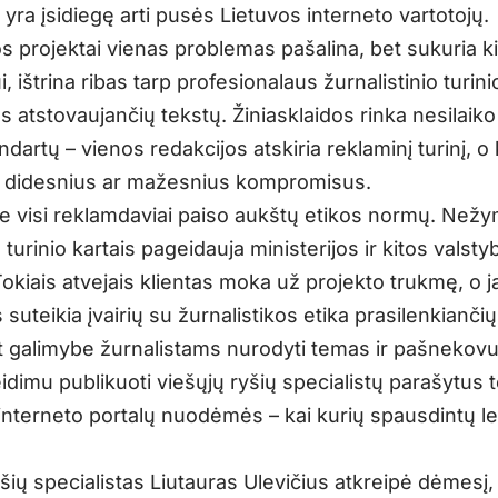
 yra įsidiegę arti pusės Lietuvos interneto vartotojų.
s projektai vienas problemas pašalina, bet sukuria ki
, ištrina ribas tarp profesionalaus žurnalistinio turinio
s atstovaujančių tekstų. Žiniasklaidos rinka nesilaik
ndartų – vienos redakcijos atskiria reklaminį turinį, o 
 į didesnius ar mažesnius kompromisus.
ne visi reklamdaviai paiso aukštų etikos normų. Než
urinio kartais pageidauja ministerijos ir kitos valsty
Tokiais atvejais klientas moka už projekto trukmę, o 
 suteikia įvairių su žurnalistikos etika prasilenkiančių 
 galimybe žurnalistams nurodyti temas ir pašnekovu
eidimu publikuoti viešųjų ryšių specialistų parašytus 
 interneto portalų nuodėmės – kai kurių spausdintų lei
šių specialistas Liutauras Ulevičius atkreipė dėmesį,