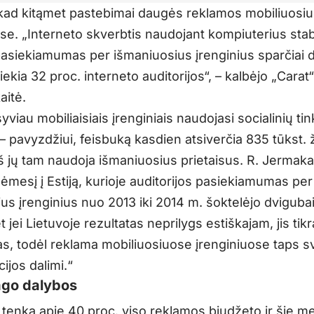
 kad kitąmet pastebimai daugės reklamos mobiliuosi
se. „Interneto skverbtis naudojant kompiuterius stabi
pasiekiamumas per išmaniuosius įrenginius sparčiai di
ekia 32 proc. interneto auditorijos“, – kalbėjo „Cara
aitė.
yviau mobiliaisiais įrenginiais naudojasi socialinių tin
 – pavyzdžiui, feisbuką kasdien atsiverčia 835 tūkst.
iš jų tam naudoja išmaniuosius prietaisus. R. Jermaka
ėmesį į Estiją, kurioje auditorijos pasiekiamumas per
us įrenginius nuo 2013 iki 2014 m. šoktelėjo dvigubai,
t jei Lietuvoje rezultatas neprilygs estiškajam, jis tik
s, todėl reklama mobiliuosiuose įrenginiuose taps s
ijos dalimi.“
ago dalybos
i tenka apie 40 proc. viso reklamos biudžeto ir šie m