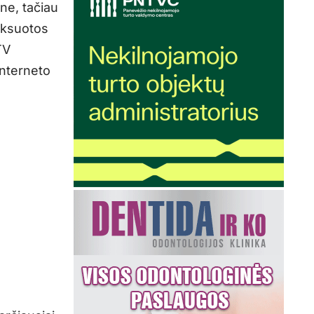
ine, tačiau
iksuotos
TV
interneto