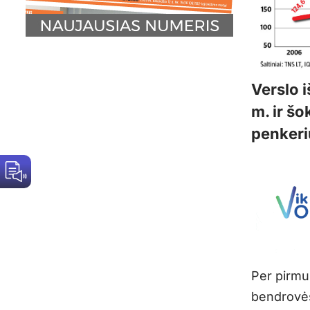
Verslo 
m. ir šo
penkeri
Per pirmu
bendrovės