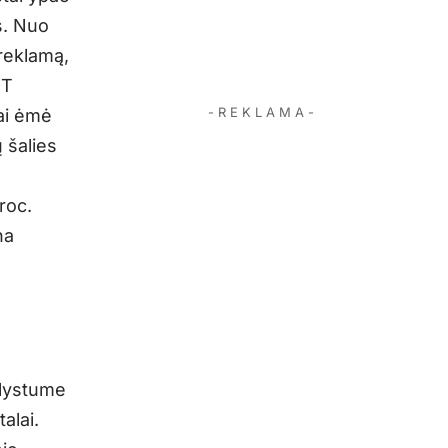
s. Nuo
 reklamą,
RT
- R E K L A M A -
vai ėmė
 šalies
roc.
na
klystume
alai.