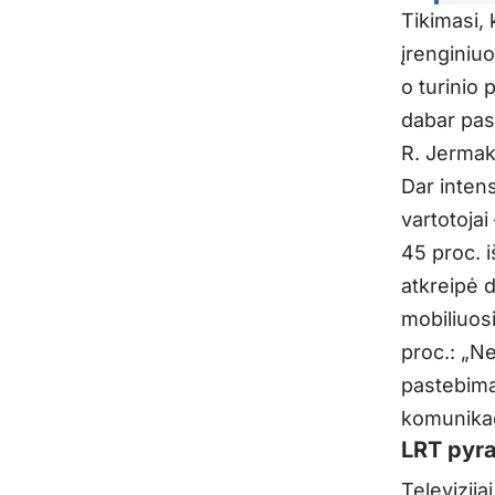
Tikimasi,
įrenginiuo
o turinio 
dabar pasi
R. Jermak
Dar intens
vartotojai
45 proc. 
atkreipė d
mobiliuosi
proc.: „Ne
pastebima
komunikac
LRT pyr
Televizija