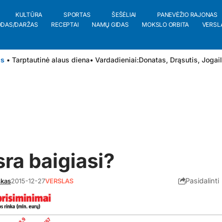
KULTŪRA
SPORTAS
ŠEŠĖLIAI
PANEVĖŽIO RAJONAS
ODAS/DARŽAS
RECEPTAI
NAMŲ GIDAS
MOKSLO ORBITA
VERSL
is
• Tarptautinė alaus diena
• Vardadieniai:
Donatas
,
Drąsutis
,
Jogai
ra baigiasi?
Pasidalinti
skas
2015-12-27
VERSLAS