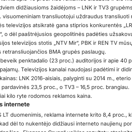
dviem didžiausioms žaidėjoms – LNK ir TV3 grupėm
. visuomeniniam transliuotojui uždraudus transliuoti
s televizijos atsikratė gana stiprios konkurentės „L
s“, o dėl paaštrėjusios geopolitinės padėties užsako
ijos televizijos stotis „NTV Mir“, PBK ir REN TV mūsų
 retransliuojančios BMA grupės paslaugų.
beveik penktadalio (23 proc.) auditorijos ir apie 40 p
ajamų. Televizijos kanalai naudojasi padėtimi ir didi
ainas: LNK 2016-aisiais, palyginti su 2014 m., eterio
pardavinės 23,5 proc., o TV3 – 16,5 proc. brangiau.
iai kilo ryte rodomos reklamos kaina.
s internete
 LT duomenimis, reklama internete krito 8,4 proc., 
kad dėl to nukentėjo didžiausi interneto naujienų port