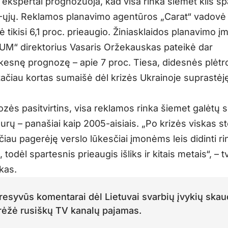
i ekspertai prognozuoja, kad visa rinka šiemet kils sp
ųjų. Reklamos planavimo agentūros „Carat“ vadovė 
 tikisi 6,1 proc. prieaugio. Žiniasklaidos planavimo 
 UM“ direktorius Vasaris Oržekauskas pateikė dar
škesnę prognozę – apie 7 proc. Tiesa, didesnės plėtro
 tačiau kortas sumaišė dėl krizės Ukrainoje suprastėj
zės pasitvirtins, visa reklamos rinka šiemet galėtų si
urų – panašiai kaip 2005-aisiais. „Po krizės viskas s
ačiau pagerėję verslo lūkesčiai įmonėms leis didinti r
 todėl spartesnis prieaugis išliks ir kitais metais“, – tv
kas.
resyvūs komentarai dėl Lietuvai svarbių įvykių skau
rėžė rusiškų TV kanalų pajamas.