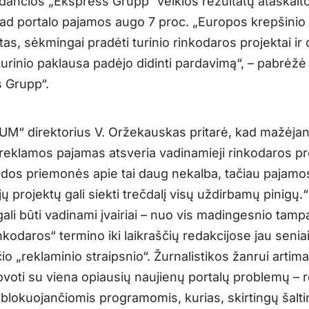
aldančios „Ekspress Grupp“ veiklos rezultatų ataskait
ad portalo pajamos augo 7 proc. „Europos krepšinio
as, sėkmingai pradėti turinio rinkodaros projektai ir
turinio paklausa padėjo didinti pardavimą“, – pabrėžė
 Grupp“.
 UM“ direktorius V. Oržekauskas pritarė, kad mažėjan
 reklamos pajamas atsveria vadinamieji rinkodaros pro
aidos priemonės apie tai daug nekalba, tačiau pajamos
 projektų gali siekti trečdalį visų uždirbamų pinigų.“
gali būti vadinami įvairiai – nuo vis madingesnio tamp
inkodaros“ termino iki laikraščių redakcijose jau senia
o „reklaminio straipsnio“. Žurnalistikos žanrui artim
voti su viena opiausių naujienų portalų problemų – 
 blokuojančiomis programomis, kurias, skirtingų šalti