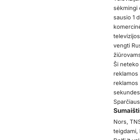
sėkmingi 
sausio 1 d
komercinė
televizijo
vengti Rus
žiūrovams
Ši neteko 
reklamos p
reklamos k
sekundes 
Sparčiaus
Sumaišti
Nors, TNS
teigdami, 