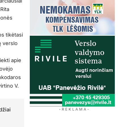
arčiausiai
Rita
įmonės
s tikėtasi
ę verslo
ekti apie
tovėjo
inkodaros
irtino V.
džiai
- R E K L A M A -