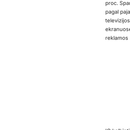
proc. Spar
pagal paj
televizijo
ekranuose
reklamos a