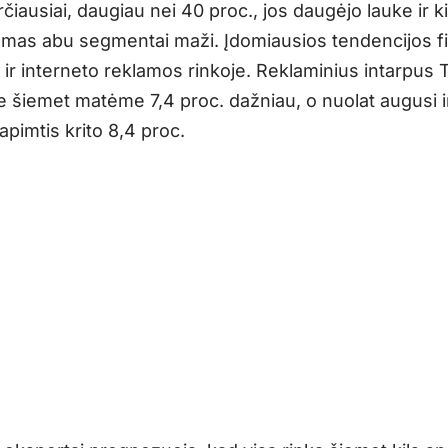
čiausiai, daugiau nei 40 proc., jos daugėjo lauke ir k
amas abu segmentai maži. Įdomiausios tendencijos f
s ir interneto reklamos rinkoje. Reklaminius intarpus 
 šiemet matėme 7,4 proc. dažniau, o nuolat augusi 
pimtis krito 8,4 proc.