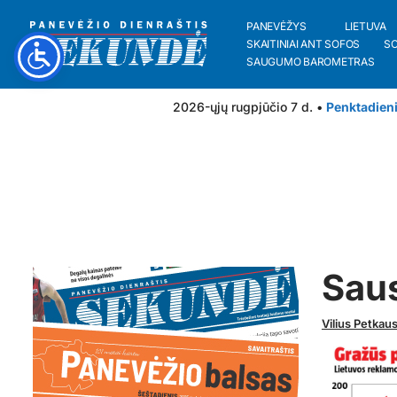
PANEVĖŽYS
LIETUVA
SKAITINIAI ANT SOFOS
S
SAUGUMO BAROMETRAS
2026-ųjų rugpjūčio 7 d. •
Penktadien
Saus
Vilius Petkau