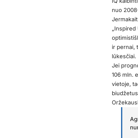
IQ kalbint
nuo 2008-
Jermakaitė
„Inspired
optimisti
ir pernai,
lūkesčiai.
Jei progno
106 mln. e
vietoje, t
biudžetus,
Oržekaus
Ag
nu