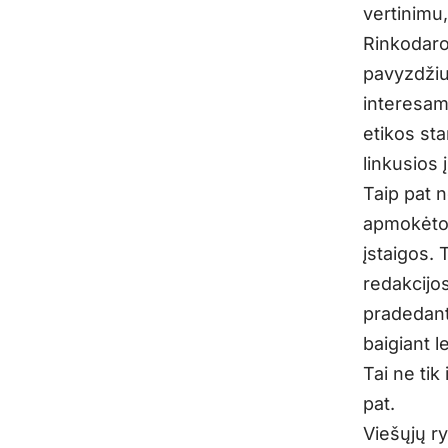
vertinimu,
Rinkodaro
pavyzdžiui
interesam
etikos sta
linkusios
Taip pat 
apmokėto t
įstaigos. 
redakcijos
pradedant
baigiant l
Tai ne tik
pat.
Viešųjų ry