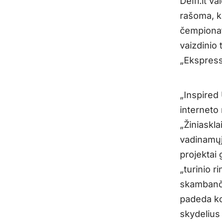
Delfi.lt v
rašoma, k
čempionat
vaizdinio 
„Ekspress
„Inspired
interneto
„Žiniaskl
vadinamųjų
projektai 
„turinio r
skambanči
padeda ko
skydelius