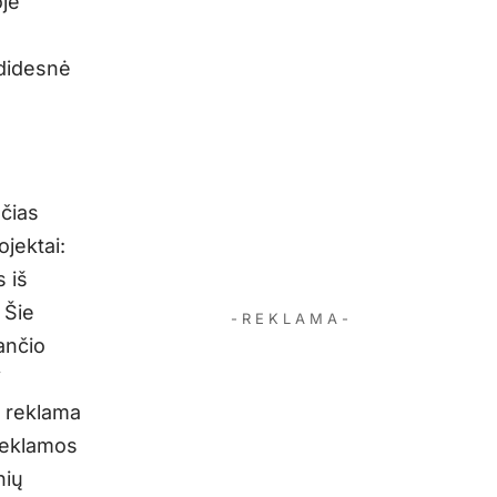
oje
 didesnė
čias
jektai:
 iš
 Šie
- R E K L A M A -
ančio
i
a reklama
reklamos
nių