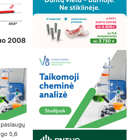
nuo 2008
 paslaugų
ugo 5,6