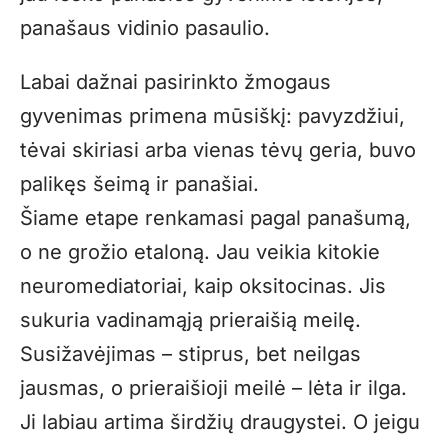
panašaus vidinio pasaulio.
Labai dažnai pasirinkto žmogaus
gyvenimas primena mūsiškį: pavyzdžiui,
tėvai skiriasi arba vienas tėvų geria, buvo
palikęs šeimą ir panašiai.
Šiame etape renkamasi pagal panašumą,
o ne grožio etaloną. Jau veikia kitokie
neuromediatoriai, kaip oksitocinas. Jis
sukuria vadinamąją prieraišią meilę.
Susižavėjimas – stiprus, bet neilgas
jausmas, o prieraišioji meilė – lėta ir ilga.
Ji labiau artima širdžių draugystei. O jeigu