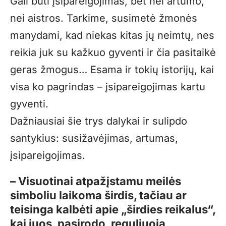
Gali būti įsipareigojimas, bet nei artumo,
nei aistros. Tarkime, susimetė žmonės
manydami, kad niekas kitas jų neimtų, nes
reikia juk su kažkuo gyventi ir čia pasitaikė
geras žmogus… Esama ir tokių istorijų, kai
visa ko pagrindas – įsipareigojimas kartu
gyventi.
Dažniausiai šie trys dalykai ir sulipdo
santykius: susižavėjimas, artumas,
įsipareigojimas.
– Visuotinai atpažįstamu meilės
simboliu laikoma širdis, tačiau ar
teisinga kalbėti apie „širdies reikalus“,
kai juos, pasirodo, reguliuoja