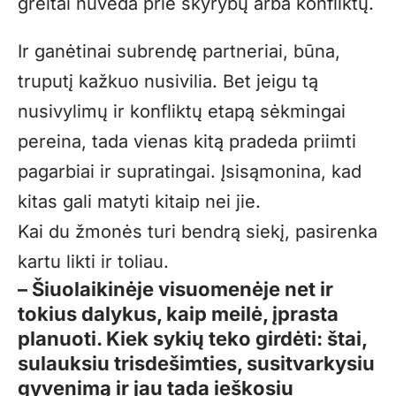
greitai nuveda prie skyrybų arba konfliktų.
Ir ganėtinai subrendę partneriai, būna,
truputį kažkuo nusivilia. Bet jeigu tą
nusivylimų ir konfliktų etapą sėkmingai
pereina, tada vienas kitą pradeda priimti
pagarbiai ir supratingai. Įsisąmonina, kad
kitas gali matyti kitaip nei jie.
Kai du žmonės turi bendrą siekį, pasirenka
kartu likti ir toliau.
– Šiuolaikinėje visuomenėje net ir
tokius dalykus, kaip meilė, įprasta
planuoti. Kiek sykių teko girdėti: štai,
sulauksiu trisdešimties, susitvarkysiu
gyvenimą ir jau tada ieškosiu