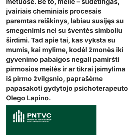
metuose. Be to, meilė – sudėtingas,
įvairiais cheminiais procesais
paremtas reiškinys, labiau susijęs su
smegenimis nei su šventės simboliu
širdimi. Tad apie tai, kas vyksta su
mumis, kai mylime, kodėl žmonės iki
gyvenimo pabaigos negali pamiršti
pirmosios meilės ir ar tikrai įsimylima
iš pirmo žvilgsnio, paprašėme
papasakoti gydytojo psichoterapeuto
Olego Lapino.