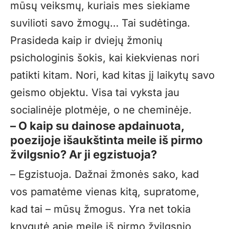
mūsų veiksmų, kuriais mes siekiame
suvilioti savo žmogų… Tai sudėtinga.
Prasideda kaip ir dviejų žmonių
psichologinis šokis, kai kiekvienas nori
patikti kitam. Nori, kad kitas jį laikytų savo
geismo objektu. Visa tai vyksta jau
socialinėje plotmėje, o ne cheminėje.
– O kaip su dainose apdainuota,
poezijoje išaukštinta meile iš pirmo
žvilgsnio? Ar ji egzistuoja?
– Egzistuoja. Dažnai žmonės sako, kad
vos pamatėme vienas kitą, supratome,
kad tai – mūsų žmogus. Yra net tokia
knygutė apie meilę iš pirmo žvilgsnio,