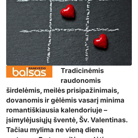
Tradicinėmis
raudonomis
širdelėmis, meilės prisipažinimais,
dovanomis ir gėlėmis vasarį minima
romantiškiausia kalendoriuje –
įsimylėjusiųjų šventė, Šv. Valentinas.
Tačiau mylima ne vieną dieną