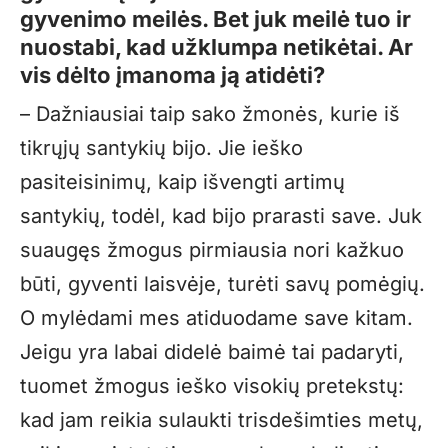
gyvenimo meilės. Bet juk meilė tuo ir
nuostabi, kad užklumpa netikėtai. Ar
vis dėlto įmanoma ją atidėti?
– Dažniausiai taip sako žmonės, kurie iš
tikrųjų santykių bijo. Jie ieško
pasiteisinimų, kaip išvengti artimų
santykių, todėl, kad bijo prarasti save. Juk
suaugęs žmogus pirmiausia nori kažkuo
būti, gyventi laisvėje, turėti savų pomėgių.
O mylėdami mes atiduodame save kitam.
Jeigu yra labai didelė baimė tai padaryti,
tuomet žmogus ieško visokių pretekstų:
kad jam reikia sulaukti trisdešimties metų,