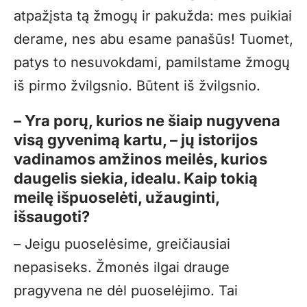
atpažįsta tą žmogų ir pakužda: mes puikiai
derame, nes abu esame panašūs! Tuomet,
patys to nesuvokdami, pamilstame žmogų
iš pirmo žvilgsnio. Būtent iš žvilgsnio.
– Yra porų, kurios ne šiaip nugyvena
visą gyvenimą kartu, – jų istorijos
vadinamos amžinos meilės, kurios
daugelis siekia, idealu. Kaip tokią
meilę išpuoselėti, užauginti,
išsaugoti?
– Jeigu puoselėsime, greičiausiai
nepasiseks. Žmonės ilgai drauge
pragyvena ne dėl puoselėjimo. Tai