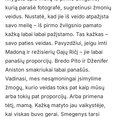
kurią parašė fotografė, sugretinusi žmonių
veidus. Nustatė, kad jie iš veido atpažįsta
savo meilę – iš pirmo žvilgsnio pamato
kažką labai labai pažįstamo. Tas kažkas –
savo paties veidas. Pavyzdžiui, jeigu imti
Madoną ir režisierių Gajų Ričį – jie labai
panašių proporcijų. Bredo Pito ir Dženifer
Aniston smakriukai labai panašūs.
Vadinasi, mes nesąmoningai įsimylime
žmogų, kurio veidas toks pat kaip mūsų
arba tokių pat proporcijų. Arba primena
tėtį, mamą. Kažką matyto jau vaikystėje,
kai viskas buvo gerai. Smegenys tarsi