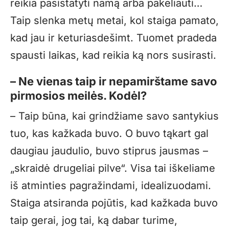
reikia pasistatyti namą arba pakeliauti…
Taip slenka metų metai, kol staiga pamato,
kad jau ir keturiasdešimt. Tuomet pradeda
spausti laikas, kad reikia ką nors susirasti.
– Ne vienas taip ir nepamirštame savo
pirmosios meilės. Kodėl?
– Taip būna, kai grindžiame savo santykius
tuo, kas kažkada buvo. O buvo tąkart gal
daugiau jaudulio, buvo stiprus jausmas –
„skraidė drugeliai pilve“. Visa tai iškeliame
iš atminties pagražindami, idealizuodami.
Staiga atsiranda pojūtis, kad kažkada buvo
taip gerai, jog tai, ką dabar turime,