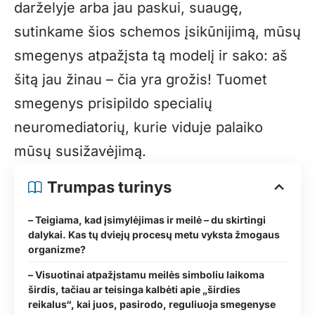
darželyje arba jau paskui, suaugę,
sutinkame šios schemos įsikūnijimą, mūsų
smegenys atpažįsta tą modelį ir sako: aš
šitą jau žinau – čia yra grožis! Tuomet
smegenys prisipildo specialių
neuromediatorių, kurie viduje palaiko
mūsų susižavėjimą.
Trumpas turinys
– Teigiama, kad įsimylėjimas ir meilė – du skirtingi
dalykai. Kas tų dviejų procesų metu vyksta žmogaus
organizme?
– Visuotinai atpažįstamu meilės simboliu laikoma
širdis, tačiau ar teisinga kalbėti apie „širdies
reikalus“, kai juos, pasirodo, reguliuoja smegenyse