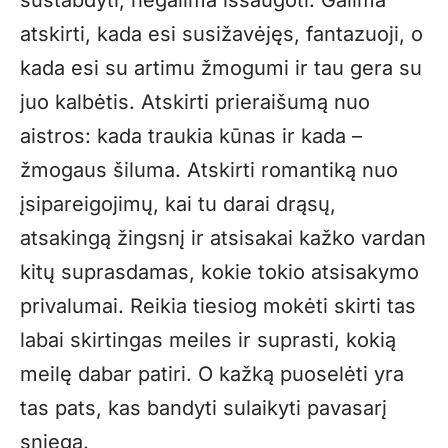
sustabdyti, negalima išsaugoti. Galima
atskirti, kada esi susižavėjęs, fantazuoji, o
kada esi su artimu žmogumi ir tau gera su
juo kalbėtis. Atskirti prieraišumą nuo
aistros: kada traukia kūnas ir kada –
žmogaus šiluma. Atskirti romantiką nuo
įsipareigojimų, kai tu darai drąsų,
atsakingą žingsnį ir atsisakai kažko vardan
kitų suprasdamas, kokie tokio atsisakymo
privalumai. Reikia tiesiog mokėti skirti tas
labai skirtingas meiles ir suprasti, kokią
meilę dabar patiri. O kažką puoselėti yra
tas pats, kas bandyti sulaikyti pavasarį
sniegą.