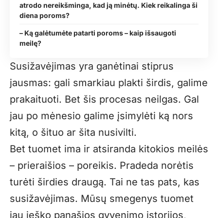
atrodo nereikšminga, kad ją minėtų. Kiek reikalinga ši
diena poroms?
– Ką galėtumėte patarti poroms – kaip išsaugoti
meilę?
Susižavėjimas yra ganėtinai stiprus
jausmas: gali smarkiau plakti širdis, galime
prakaituoti. Bet šis procesas neilgas. Gal
jau po mėnesio galime įsimylėti ką nors
kitą, o šituo ar šita nusivilti.
Bet tuomet ima ir atsiranda kitokios meilės
– prieraišios – poreikis. Pradeda norėtis
turėti širdies draugą. Tai ne tas pats, kas
susižavėjimas. Mūsų smegenys tuomet
jau ieško panašios gyvenimo istorijos,