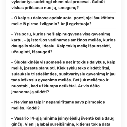
vykstantys sudėtingi cheminiai procesai. Galbūt
viskas priklauso nuo jų, smegenų?
– O kaip su dainose apdainuota, poezijoje išaukštinta
meile iš pirmo žvilgsnio? Ar ji egzistuoja?
– Yra porų, kurios ne šiaip nugyvena visą gyvenimą
kartu, – jų istorijos vadinamos amžinos meilės, kurios
daugelis siekia, idealu. Kaip tokią meilę išpuoselėti,
užauginti, išsaugoti?
– Šiuolaikinėje visuomenėje net ir tokius dalykus, kaip
meilė, įprasta planuoti. Kiek sykių teko girdėti: štai,
sulauksiu trisdešimties, susitvarkysiu gyvenimą ir jau
tada ieškosiu gyvenimo meilės. Bet juk meilė tuo ir
nuostabi, kad užklumpa netikėtai. Ar vis dėlto
įmanoma ją atidėti?
– Ne vienas taip ir nepamirštame savo pirmosios
meilės. Kodėl?
– Vasario 14-ąją minima įsimylėjėlių šventė kelia daug
ginčų. Vieni ją labai sureikšmina, kitiems tokia data