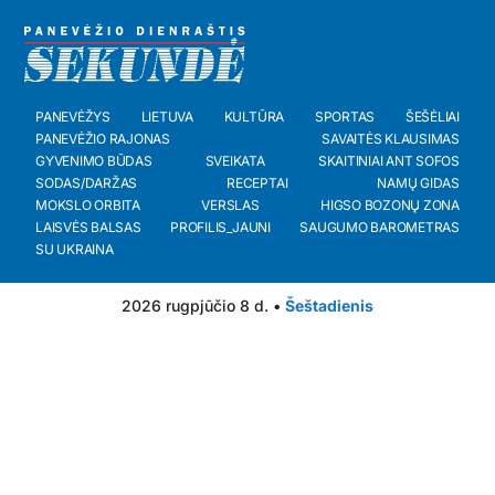
PANEVĖŽYS
LIETUVA
KULTŪRA
SPORTAS
ŠEŠĖLIAI
PANEVĖŽIO RAJONAS
SAVAITĖS KLAUSIMAS
GYVENIMO BŪDAS
SVEIKATA
SKAITINIAI ANT SOFOS
SODAS/DARŽAS
RECEPTAI
NAMŲ GIDAS
MOKSLO ORBITA
VERSLAS
HIGSO BOZONŲ ZONA
LAISVĖS BALSAS
PROFILIS_JAUNI
SAUGUMO BAROMETRAS
SU UKRAINA
2026 rugpjūčio 8 d. •
Šeštadienis