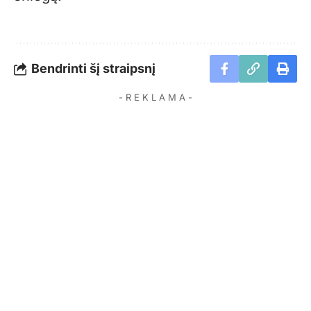
Bendrinti šį straipsnį
- R E K L A M A -