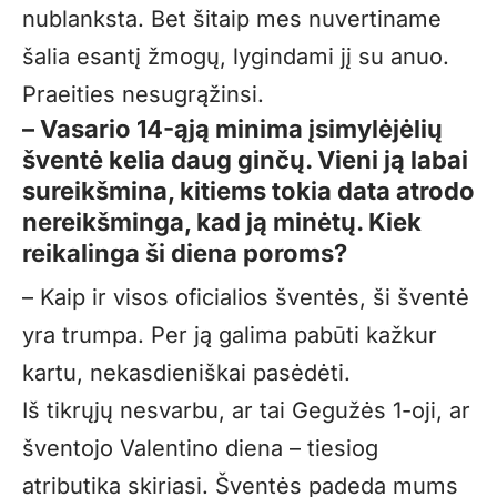
nublanksta. Bet šitaip mes nuvertiname
šalia esantį žmogų, lygindami jį su anuo.
Praeities nesugrąžinsi.
– Vasario 14-ąją minima įsimylėjėlių
šventė kelia daug ginčų. Vieni ją labai
sureikšmina, kitiems tokia data atrodo
nereikšminga, kad ją minėtų. Kiek
reikalinga ši diena poroms?
– Kaip ir visos oficialios šventės, ši šventė
yra trumpa. Per ją galima pabūti kažkur
kartu, nekasdieniškai pasėdėti.
Iš tikrųjų nesvarbu, ar tai Gegužės 1-oji, ar
šventojo Valentino diena – tiesiog
atributika skiriasi. Šventės padeda mums