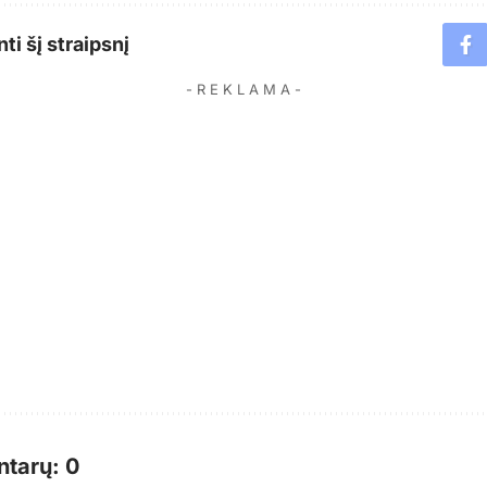
ti šį straipsnį
- R E K L A M A -
tarų: 0