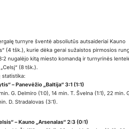
ergalę turnyre šventė absoliutūs autsaideriai Kauno
“ (4 tšk.), kurie dėka gerai sužaistos pirmosios run
3:2 nugalėjo kitą miesto komandą ir turnyrinės lentel
Celsį“ (8 tšk.).
statistika:
is“ – Panevėžio „Baltija“ 3:1 (1:1)
1 min. G. Delmiro (1:0), 14 min. T. Švelna (1:1), 22 min.
min. D. Stradalovas (3:1).
lsis“ – Kauno „Arsenalas“ 2:3 (0:1)