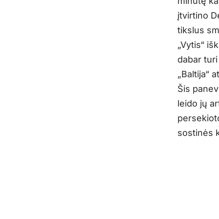
minutę ka
įtvirtino 
tikslus sm
„Vytis“ iš
dabar turi
„Baltija“ 
Šis panev
leido jų a
persekioto
sostinės k