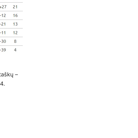
 taškų –
4.