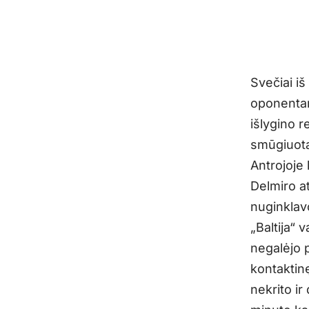
Svečiai i
oponentam
išlygino r
smūgiuotą
Antrojoje
Delmiro at
nuginklav
„Baltija“
negalėjo p
kontaktin
nekrito ir