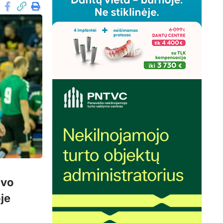
uvo
je