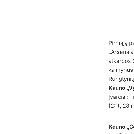
Pirmąją p
„Arsenalas
atkarpos 
kaimynus „
Rungtynių 
Kauno „Vyt
Įvarčiai: 
(2:1), 28 
Kauno „Ce