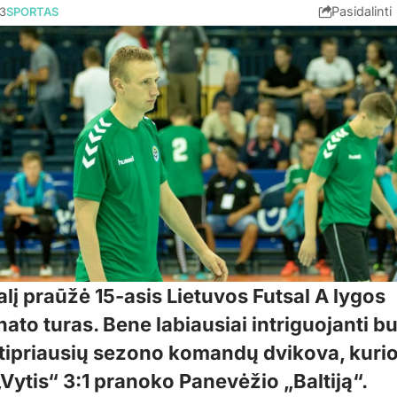
Pasidalinti
13
SPORTAS
lį praūžė 15-asis Lietuvos Futsal A lygos
ato turas. Bene labiausiai intriguojanti b
stipriausių sezono komandų dvikova, kurio
Vytis“ 3:1 pranoko Panevėžio „Baltiją“.