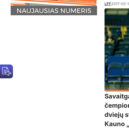
LFF
2017-03-
Savaitga
čempion
dviejų 
Kauno „