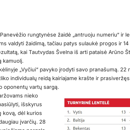
š Panevėžio rungtynėse žaidė „antruoju numeriu“ ir le
s valdyti žaidimą, tačiau patys sulaukė progos ir 14
ezultatą, kai Tautvydas Švelna iš arti pataisė Arūno Š
 kamuolį.
 kėlinyje „Vyčiui“ pavyko įrodyti savo pranašumą. 22 
liko individualų reidą kairiajame krašte ir prasiveržęs
o oponentų vartų sargą.
 varžovams nieko
asiūlyti, išskyrus
ę kovą, dėl kurios
 daugiau įvarčių. 28