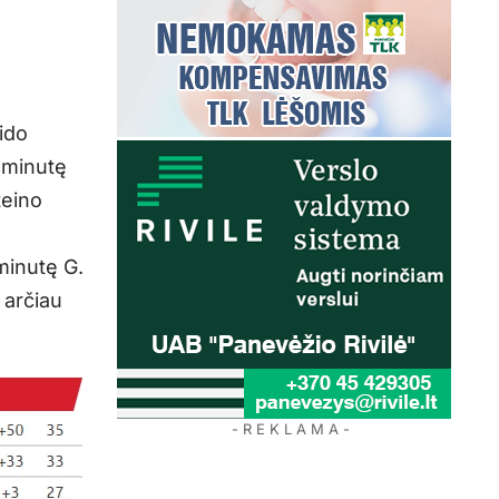
ido
 minutę
teino
minutę G.
 arčiau
- R E K L A M A -