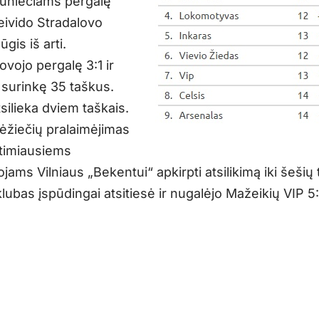
uniečiams pergalę
Deivido Stradalovo
ūgis iš arti.
kovojo pergalę 3:1 ir
 surinkę 35 taškus.
atsilieka dviem taškais.
ėžiečių pralaimėjimas
rtimiausiems
jams Vilniaus „Bekentui“ apkirpti atsilikimą iki šešių
lubas įspūdingai atsitiesė ir nugalėjo Mažeikių VIP 5: