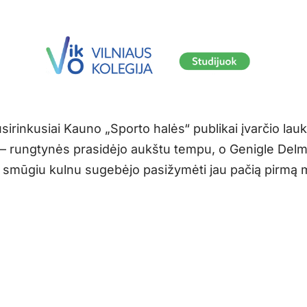
sirinkusiai Kauno „Sporto halės“ publikai įvarčio laukti
 – rungtynės prasidėjo aukštu tempu, o Genigle Delm
 smūgiu kulnu sugebėjo pasižymėti jau pačią pirmą 