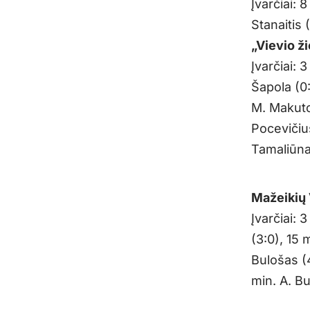
Įvarčiai: 
Stanaitis 
„Vievio ž
Įvarčiai: 
Šapola (0:
M. Makuton
Pocevičius
Tamaliūnas
Mažeikių 
Įvarčiai: 
(3:0), 15 
Bulošas (4
min. A. Bu