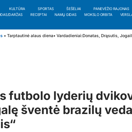
KULTŪRA
SPORTAS
ŠEŠĖLIAI
PANEVĖŽIO RAJONAS
ODAS/DARŽAS
RECEPTAI
NAMŲ GIDAS
MOKSLO ORBITA
VERSL
is
• Tarptautinė alaus diena
• Vardadieniai:
Donatas
,
Drąsutis
,
Jogai
s futbolo lyderių dviko
alę šventė brazilų ve
is“