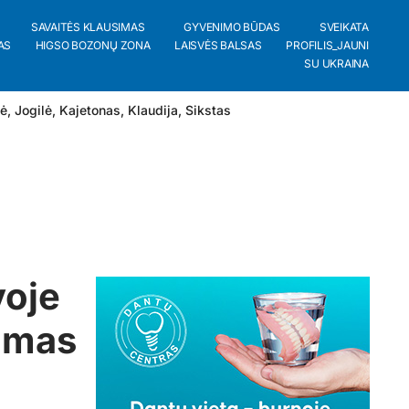
SAVAITĖS KLAUSIMAS
GYVENIMO BŪDAS
SVEIKATA
AS
HIGSO BOZONŲ ZONA
LAISVĖS BALSAS
PROFILIS_JAUNI
SU UKRAINA
lė
,
Jogilė
,
Kajetonas
,
Klaudija
,
Sikstas
voje
damas