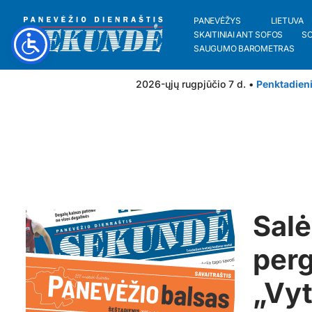
PANEVĖŽYS
LIETUVA
SKAITINIAI ANT SOFOS
S
SAUGUMO BAROMETRAS
2026-ųjų rugpjūčio 7 d. •
Penktadien
Salė
perg
„Vyt