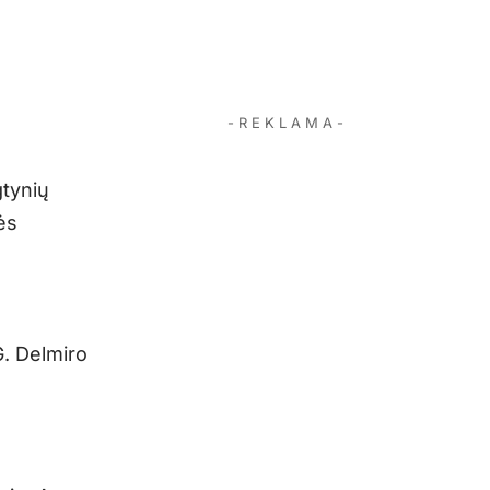
- R E K L A M A -
gtynių
ės
 G. Delmiro