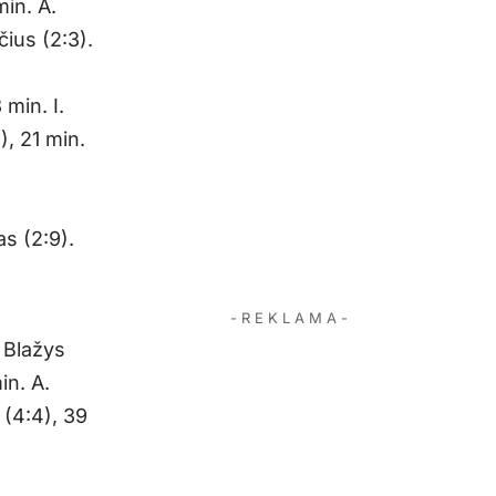
min. A.
čius (2:3).
 min. I.
), 21 min.
as (2:9).
- R E K L A M A -
. Blažys
in. A.
 (4:4), 39