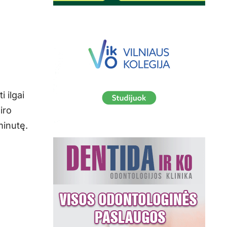
 ilgai
iro
minutę.